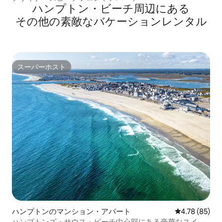
ハンプトン・ビーチ⁠周⁠辺⁠に⁠あ⁠る
そ⁠の⁠他⁠の素⁠敵⁠なバ⁠ケ⁠ー⁠シ⁠ョ⁠ン⁠レ⁠ン⁠タ⁠ル
スーパーホスト
スーパーホスト
ハンプトンのマンション・アパート
レビュー85件
4.78 (85)
ハンプトンズ・サウス・ビーチ中心部にある豪華なスイー