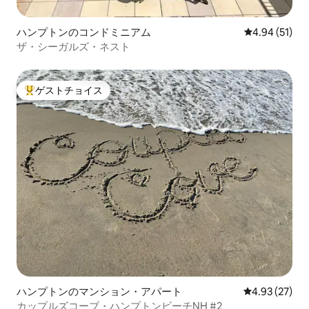
ハンプトンのコンドミニアム
レビュー51件
4.94 (51)
ザ・シーガルズ・ネスト
ゲストチョイス
大好評のゲストチョイスです。
ハンプトンのマンション・アパート
レビュー27件
4.93 (27)
カップルズコーブ・ハンプトンビーチNH #2