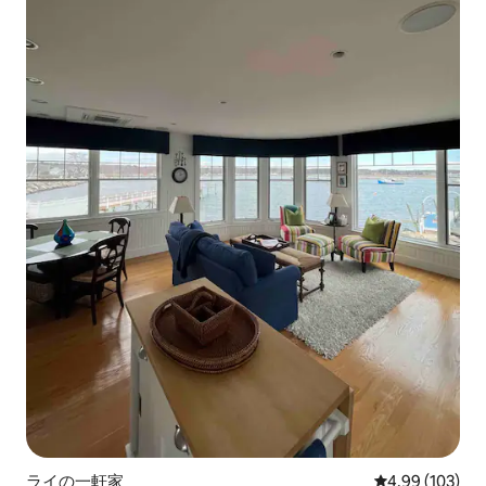
ライの一軒家
レビュー103件
4.99 (103)