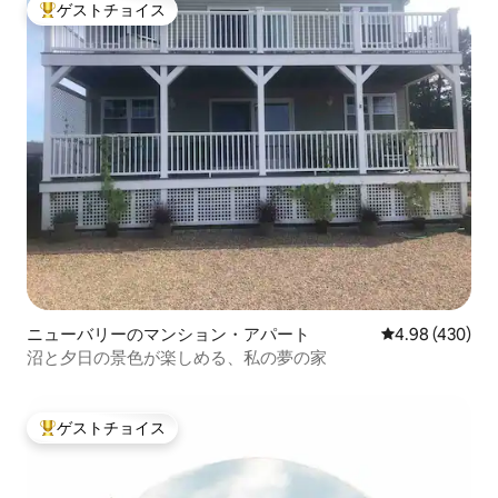
ゲストチョイス
大好評のゲストチョイスです。
ニューバリーのマンション・アパート
レビュー430件
4.98 (430)
沼と夕日の景色が楽しめる、私の夢の家
ゲストチョイス
大好評のゲストチョイスです。