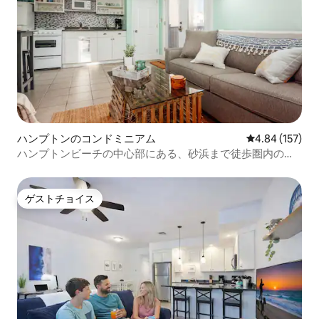
ハンプトンのコンドミニアム
レビュー157件
4.84 (157)
ハンプトンビーチの中心部にある、砂浜まで徒歩圏内の寝
室2室
ゲストチョイス
ゲストチョイス