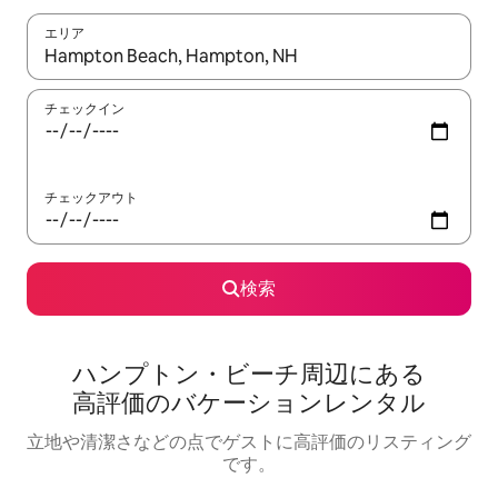
エリア
検索結果が表示されたら、上下の矢印キーを使って移動するか、
チェックイン
チェックアウト
検索
ハンプトン・ビーチ⁠周⁠辺⁠に⁠あ⁠る
高⁠評⁠価⁠のバ⁠ケ⁠ー⁠シ⁠ョ⁠ン⁠レ⁠ン⁠タ⁠ル
立地や清潔さなどの点でゲストに高評価のリスティング
です。