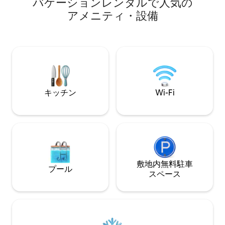
バ⁠ケ⁠ー⁠シ⁠ョ⁠ン⁠レ⁠ン⁠タ⁠ル⁠で人⁠気⁠の
っており、休暇を
ペースがたっぷりあり、ビーチチェア4
ア⁠メ⁠ニ⁠テ⁠ィ⁠・⁠設⁠備
きます。 予約後、こちらからバーチャル
脚、ビーチテーブル、パラソルが備わっ
ツアーをご覧くだ
ています。 ハンプトンビーチのオーシャ
します（Airbn
ンビューに勝るものはありません！
加のモニターとW
す。Google Ho
この100年の歴史
蘇らせます。
キッチン
Wi-Fi
敷地内無料駐⁠車
プール
ス⁠ペ⁠ー⁠ス