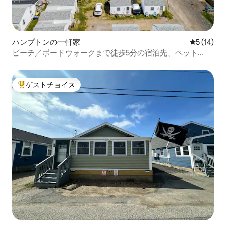
ハンプトンの一軒家
レビュー1
5 (14)
ビーチ／ボードウォークまで徒歩5分の宿泊先、ペット
OK！
ゲストチョイス
大好評のゲストチョイスです。