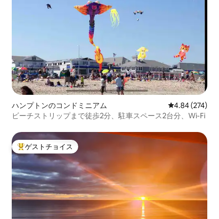
ハンプトンのコンドミニアム
レビュー274件
4.84 (274)
ビーチストリップまで徒歩2分、駐車スペース2台分、Wi-Fi
ゲストチョイス
大好評のゲストチョイスです。