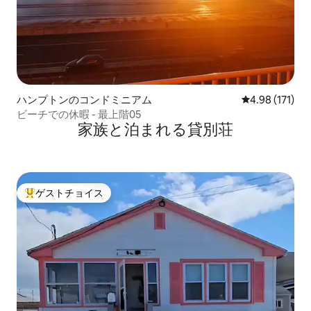
ハンプトンのコンドミニアム
レビュー171件
4.98 (171)
ビーチでの休暇 - 最上階05
家族と泊まれる貸別荘
ゲストチョイス
大好評のゲストチョイスです。