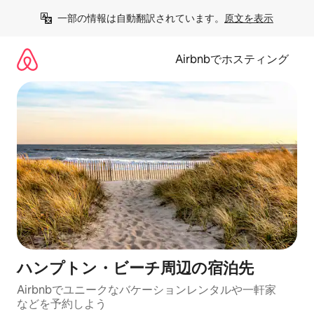
コ
一部の情報は自動翻訳されています。
原文を表示
ン
テ
ン
Airbnbでホスティング
ツ
に
ス
キ
ッ
プ
ハンプトン・ビーチ⁠周⁠辺⁠の宿⁠泊⁠先
Airbnbでユニークなバ⁠ケ⁠ー⁠シ⁠ョ⁠ンレ⁠ン⁠タ⁠ルや一⁠軒⁠家
な⁠ど⁠を予⁠約⁠し⁠よ⁠う