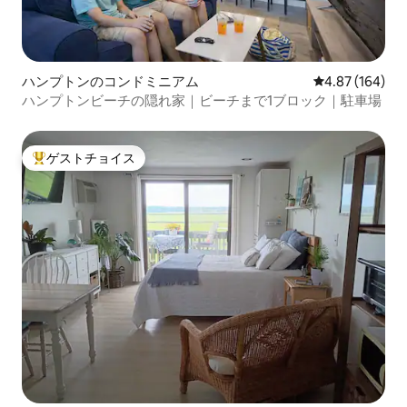
ハンプトンのコンドミニアム
レビュー164件
4.87 (164)
ハンプトンビーチの隠れ家｜ビーチまで1ブロック｜駐車場
ゲストチョイス
大好評のゲストチョイスです。