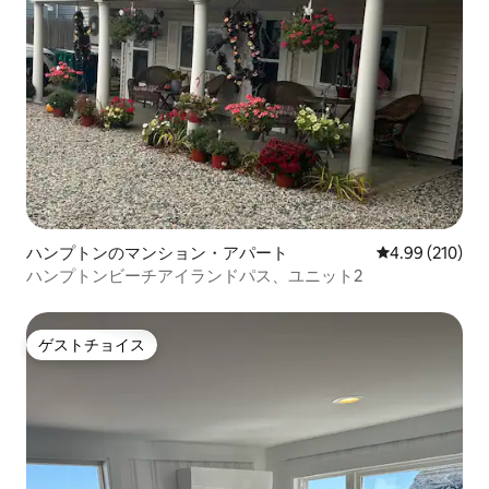
ハンプトンのマンション・アパート
レビュー210件
4.99 (210)
ハンプトンビーチアイランドパス、ユニット2
ゲストチョイス
ゲストチョイス