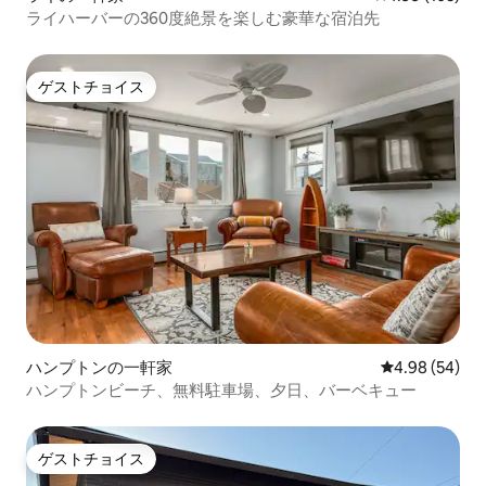
ライハーバーの360度絶景を楽しむ豪華な宿泊先
ゲストチョイス
ゲストチョイス
ハンプトンの一軒家
レビュー54件
4.98 (54)
ハンプトンビーチ、無料駐車場、夕日、バーベキュー
ゲストチョイス
ゲストチョイス