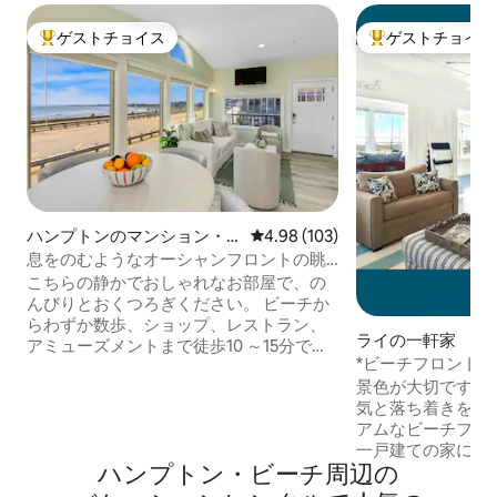
ゲストチョイス
ゲストチョイス
大好評のゲストチョイスです。
大好評のゲストチ
ハンプトンのマンション・
レビュー103件、5つ星中4.98
4.98 (103)
アパート
息をのむようなオーシャンフロントの眺
め！
こちらの静かでおしゃれなお部屋で、の
んびりとおくつろぎください。 ビーチか
らわずか数歩、ショップ、レストラン、
ライの一軒家
アミューズメントまで徒歩10 ～15分で行
*ビーチフロント*
けるパノラマのオーシャンビュー。 ユニ
ルコテージ - リ
景色が大切です。
ットのすぐ外に無料駐車場があり、広々
気と落ち着きを与
とした専用パティオから波を眺め、風を
アムなビーチフロ
感じ、太陽を浴びることができます。 デ
一戸建ての家には
ザイナーズキッチンと全体にカジュアル
ハンプトン・ビーチ⁠周⁠辺⁠の
ーガニックコット
なエレガンスがあり、4名様でご宿泊いた
りなどの豪華なア
だけます。 クローゼットと引き出しのス