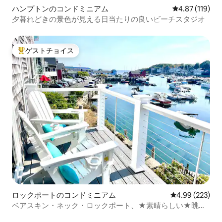
ハンプトンのコンドミニアム
レビュー119件
4.87 (119)
夕暮れどきの景色が見える日当たりの良いビーチスタジオ
ゲストチョイス
大好評のゲストチョイスです。
ロックポートのコンドミニアム
レビュー223件
4.99 (223)
ベアスキン・ネック・ロックポート、★素晴らしい★眺
め、駐車場