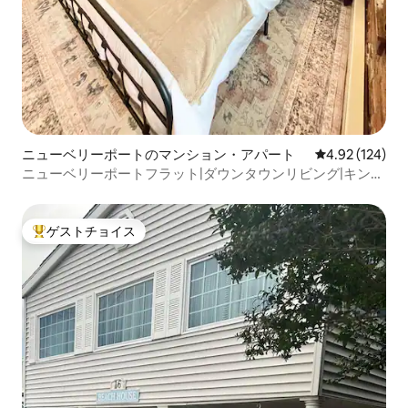
ニューベリーポートのマンション・アパート
レビュー124件
4.92 (124)
ニューベリーポートフラット|ダウンタウンリビング|キング
ベッド
ゲストチョイス
大好評のゲストチョイスです。