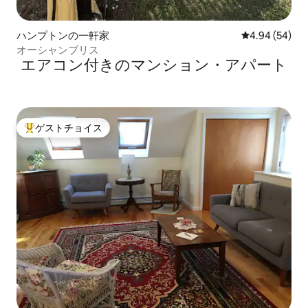
ハンプトンの一軒家
レビュー54件
4.94 (54)
オーシャンブリス
エアコン付きのマンション・アパート
ゲストチョイス
大好評のゲストチョイスです。