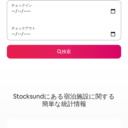
チェックイン
チェックアウト
検索
Stocksundに⁠あ⁠る宿⁠泊⁠施⁠設⁠に関⁠す⁠る
簡⁠単⁠な統⁠計⁠情⁠報