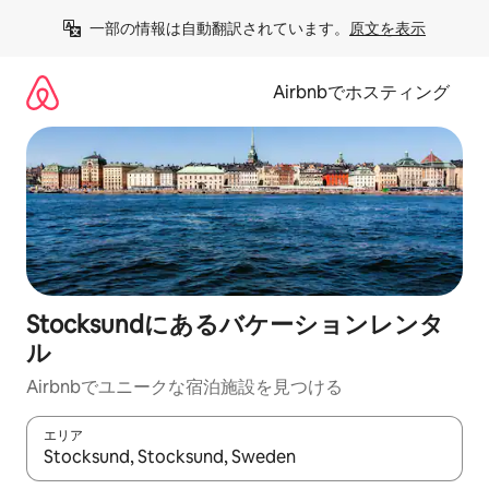
コ
一部の情報は自動翻訳されています。
原文を表示
ン
テ
ン
Airbnbでホスティング
ツ
に
ス
キ
ッ
プ
Stocksundにあるバケーションレンタ
ル
Airbnbでユニークな宿泊施設を見つける
エリア
検索結果が表示されたら、上下の矢印キーを使って移動するか、