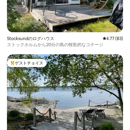
Stocksundのログハウス
レビュー83件
4.77 (83)
ストックホルムから20分の島の牧歌的なコテージ
ゲストチョイス
大好評のゲストチョイスです。