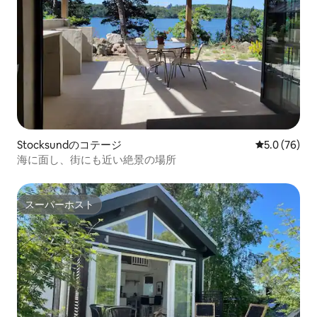
Stocksundのコテージ
レビュー76
5.0 (76)
海に面し、街にも近い絶景の場所
スーパーホスト
スーパーホスト