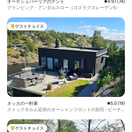
オーケシュバーリアのテント
レビュー74件
4.97 (74)
グランピング・アンダルスロー（ロスラグスレーデン5）
ゲストチョイス
大好評のゲストチョイスです。
ネッカの一軒家
レビュー19
5.0 (19)
ストックホルム近郊のオーシャンフロントの別荘 - ビーチ
＆サウナ
ゲストチョイス
大好評のゲストチョイスです。