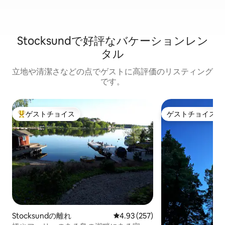
Stocksundで好評なバケーションレン
タル
立地や清潔さなどの点でゲストに高評価のリスティング
です。
ゲストチョイス
ゲストチョイス
大好評のゲストチョイスです。
ゲストチョイス
Stocksundの離れ
レビュー257件、5つ星中4.93
4.93 (257)