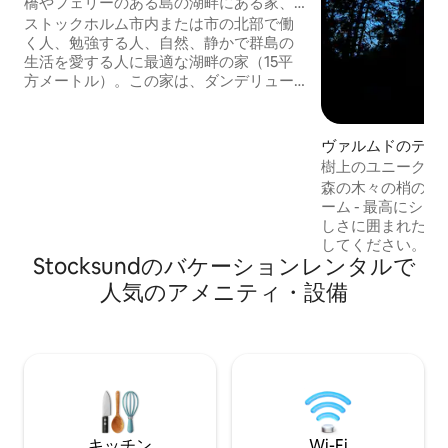
橋やフェリーのある島の湖畔にある家、
市街地に近い
ストックホルム市内または市の北部で働
く人、勉強する人、自然、静かで群島の
生活を愛する人に最適な湖畔の家（15平
方メートル）。この家は、ダンデリュー
ドの車のないトランホルメン島にあり、
島には橋があり（11月1日から4月15日ま
で）、SLフェリー（8分）でToR地下鉄
ヴァルムドのテン
「ロプステン」にアクセスできます。家
樹上のユニークな
は、市街地、大学、KTH、Karolinska、
森の木々の梢の間
Kista、Solna、Sundbyberg、Täby、
ーム - 最高にシ
Lidingöの近くにあります。島の周囲は3
しさに囲まれた魅
キロで、200世帯、400人が住んでいま
してください。毎
す。海峡を渡るためのボートを借りるこ
Stocksundのバケーションレンタルで
たような感覚を味わえます
とができます。
音を立てるストー
人気のアメニティ・設備
と音をお楽しみく
トプレートで食材を調
ことすべてから完
でバッテリーをフル充
メートル先に簡易
ります。 夏季は
だけます。最大2
ます。
キッチン
Wi-Fi