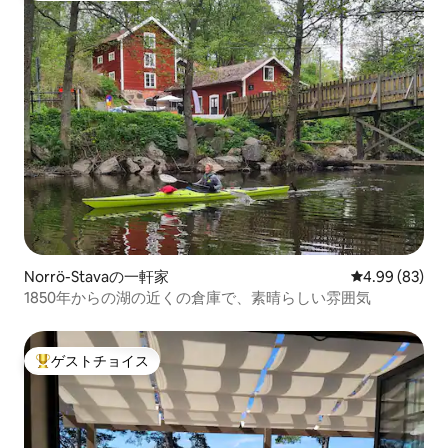
Norrö-Stavaの一軒家
レビュー83件
4.99 (83)
1850年からの湖の近くの倉庫で、素晴らしい雰囲気
ゲストチョイス
大好評のゲストチョイスです。