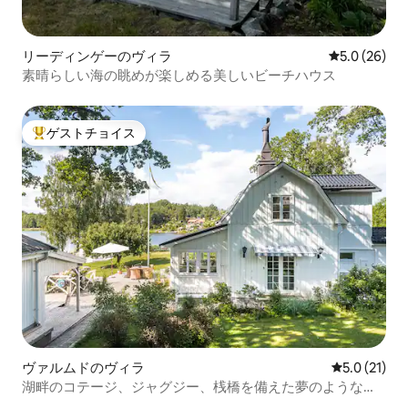
リーディンゲーのヴィラ
レビュー26
5.0 (26)
素晴らしい海の眺めが楽しめる美しいビーチハウス
ゲストチョイス
大好評のゲストチョイスです。
ヴァルムドのヴィラ
レビュー21
5.0 (21)
湖畔のコテージ、ジャグジー、桟橋を備えた夢のような群
島