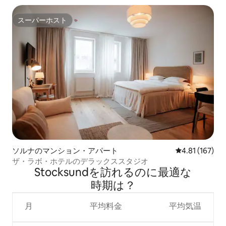
スーパーホスト
スーパーホスト
ソルナのマンション・アパート
レビュー167件
4.81 (167)
ザ・ラボ・ホテルのデラックススタジオ
Stocksundを訪⁠れ⁠るの⁠に最⁠適⁠な
時⁠期⁠は⁠？
月
平均料金
平均気温