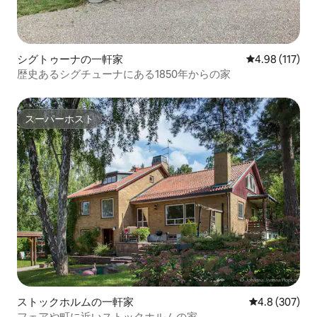
シグトゥーナの一軒家
レビュー117件
4.98 (117)
歴史あるシグチューナにある1850年からの家
スーパーホスト
スーパーホスト
ストックホルムの一軒家
レビュー307
4.8 (307)
フェアや町に近いストックホルムの家