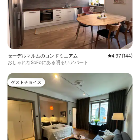
セーデルマルムのコンドミニアム
レビュー144件
4.97 (144)
おしゃれなSoFoにある明るいアパート
ゲストチョイス
ゲストチョイス