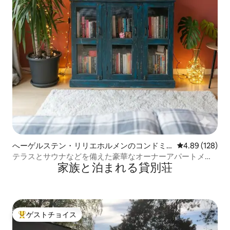
へーゲルステン・リリエホルメンのコンドミ
レビュー128件
4.89 (128)
ニアム
テラスとサウナなどを備えた豪華なオーナーアパートメン
家族と泊まれる貸別荘
ト。
ゲストチョイス
大好評のゲストチョイスです。