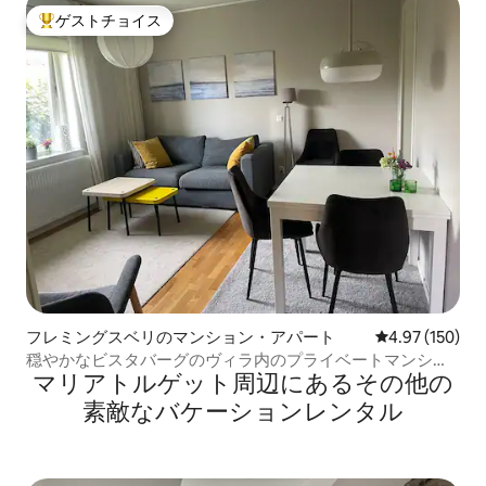
ゲストチョイス
大好評のゲストチョイスです。
フレミングスベリのマンション・アパート
レビュー150件
4.97 (150)
穏やかなビスタバーグのヴィラ内のプライベートマンショ
マリアトルゲット⁠周⁠辺⁠に⁠あ⁠るそ⁠の⁠他⁠の
ン
素⁠敵⁠なバ⁠ケ⁠ー⁠シ⁠ョ⁠ン⁠レ⁠ン⁠タ⁠ル