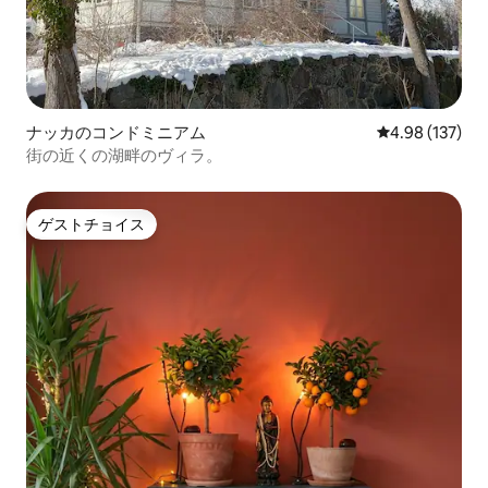
ナッカのコンドミニアム
レビュー137件
4.98 (137)
街の近くの湖畔のヴィラ。
ゲストチョイス
ゲストチョイス