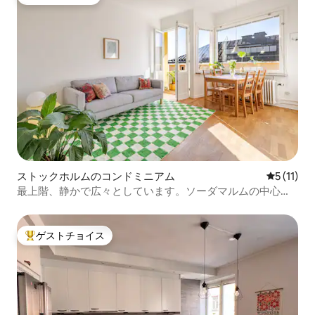
ゲストチョイス
ストックホルムのコンドミニアム
レビュー1
5 (11)
最上階、静かで広々としています。ソーダマルムの中心部
にあります！
ゲストチョイス
大好評のゲストチョイスです。