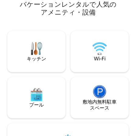
音を立てるストーブのそばで、自然の風
バ⁠ケ⁠ー⁠シ⁠ョ⁠ン⁠レ⁠ン⁠タ⁠ル⁠で人⁠気⁠の
と音をお楽しみください。グリルやホッ
ア⁠メ⁠ニ⁠テ⁠ィ⁠・⁠設⁠備
トプレートで食材を調理します。 大切な
ことすべてから完全に解放されます!ここ
でバッテリーをフル充電できます。 約90
メートル先に簡易トイレとシャワーがあ
ります。 夏季はシャワーのみご利用いた
だけます。最大2名様までご宿泊いただけ
ます。
キッチン
Wi-Fi
敷地内無料駐⁠車
プール
ス⁠ペ⁠ー⁠ス