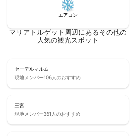
エアコン
マリアトルゲット⁠周⁠辺⁠に⁠あ⁠るそ⁠の⁠他⁠の
人⁠気⁠の観⁠光⁠ス⁠ポ⁠ッ⁠ト
セーデルマルム
現地メンバー106人のおすすめ
王宮
現地メンバー361人のおすすめ