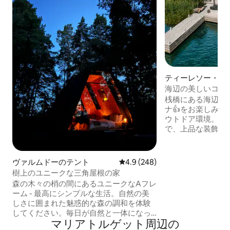
ティーレソー・オ
ス
海辺の美しいコテ
桟橋にある海辺の
ナ👍をお楽しみください。
ウトドア環境。 
で、上品な装飾が施
でリラックスして
い方にぴったりの体
りたい場合は、カ
ヴァルムドーのテント
レビュー248件、5つ星中4.9
4.9 (248)
でのハイキング、
樹上のユニークな三角屋根の家
行きましょう。 
森の木々の梢の間にあるユニークなAフレ
か30分！ この環
ーム - 最高にシンプルな生活。自然の美
過ごすことを想像し
しさに囲まれた魅惑的な森の調和を体験
すべてのスペース
してください。毎日が自然と一体になっ
ベートにご利用い
マリアトルゲット⁠周⁠辺⁠の
たような感覚を味わえます。 パチパチと