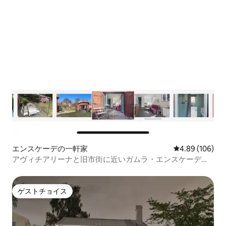
エンスケーデの一軒家
レビュー106件
4.89 (106)
アヴィチアリーナと旧市街に近いガムラ・エンスケーデの
家
ゲストチョイス
ゲストチョイス