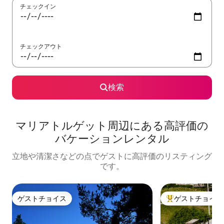
チェックイン
チェックアウト
検索
マリアトルゲット⁠周⁠辺⁠に⁠あ⁠る高⁠評⁠価⁠の
バ⁠ケ⁠ー⁠シ⁠ョ⁠ン⁠レ⁠ン⁠タ⁠ル
立地や清潔さなどの点でゲストに高評価のリスティング
です。
ゲストチョイス
ゲストチョイス
ゲストチョイス
大好評のゲストチ