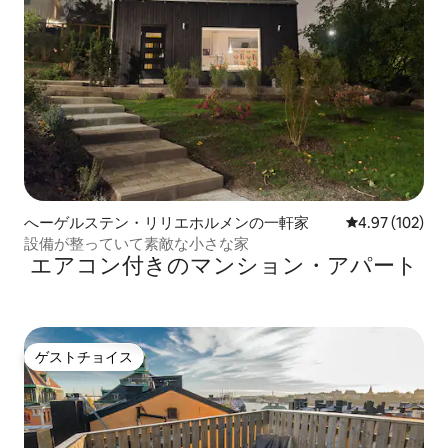
へーゲルステン・リリエホルメンの一軒家
レビュー102件
4.97 (102)
設備が整っていて素敵な小さな家
エアコン付きのマンション・アパート
ゲストチョイス
ゲストチョイス