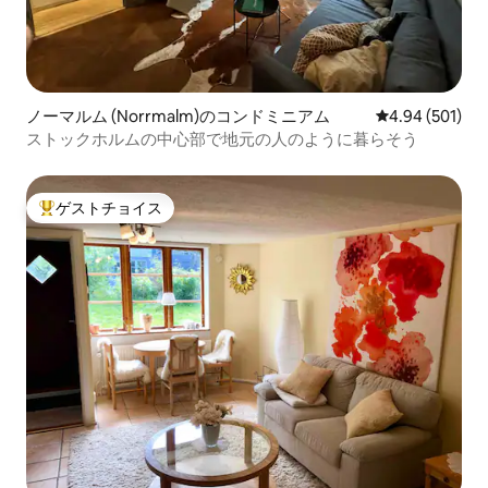
ノーマルム (Norrmalm)のコンドミニアム
レビュー501件
4.94 (501)
ストックホルムの中心部で地元の人のように暮らそう
ゲストチョイス
大好評のゲストチョイスです。