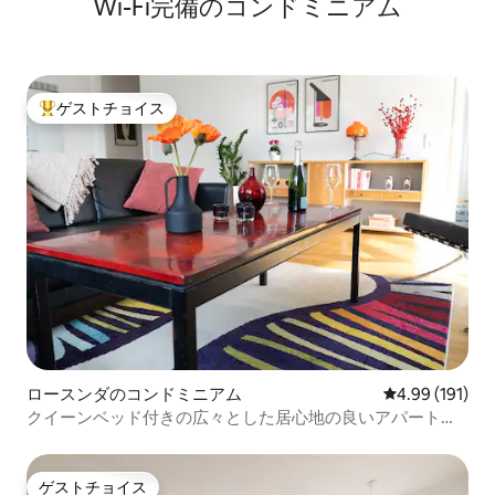
Wi-Fi完備のコンドミニアム
ゲストチョイス
大好評のゲストチョイスです。
ロースンダのコンドミニアム
レビュー191件
4.99 (191)
クイーンベッド付きの広々とした居心地の良いアパート、
市内まで10分
ゲストチョイス