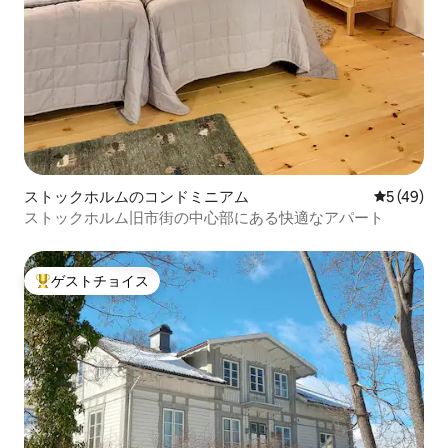
ストックホルムのコンドミニアム
レビュー4
5 (49)
ストックホルム旧市街の中心部にある快適なアパート
ゲストチョイス
大好評のゲストチョイスです。