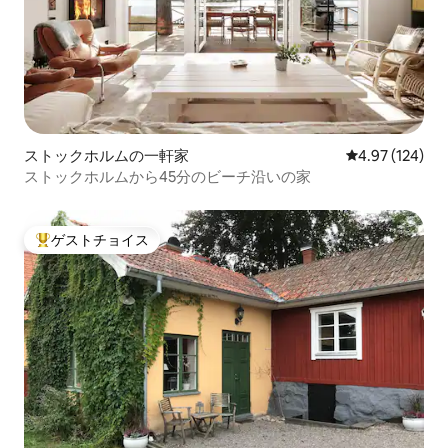
ストックホルムの一軒家
レビュー124件
4.97 (124)
ストックホルムから45分のビーチ沿いの家
ゲストチョイス
大好評のゲストチョイスです。