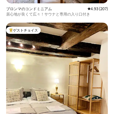
ブロンマのコンドミニアム
レビュー207件
4.93 (207)
居心地が良くて広々！サウナと専用の入り口付き
ゲストチョイス
大好評のゲストチョイスです。