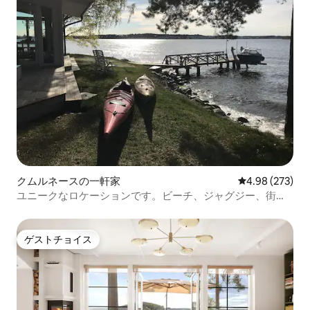
クムルネースの一軒家
レビュー273件
4.98 (273)
ユニークなロケーションです。ビーチ、ジャグジー、街に
も近いです。
ゲストチョイス
ゲストチョイス