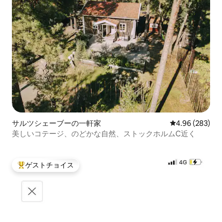
サルツシェーブーの一軒家
レビュー283件
4.96 (283)
美しいコテージ、のどかな自然、ストックホルムC近く
ゲストチョイス
大好評のゲストチョイスです。