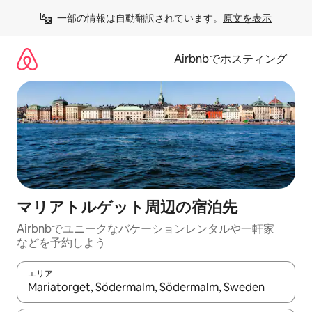
コ
一部の情報は自動翻訳されています。
原文を表示
ン
テ
ン
Airbnbでホスティング
ツ
に
ス
キ
ッ
プ
マリアトルゲット⁠周⁠辺⁠の宿⁠泊⁠先
Airbnbでユニークなバ⁠ケ⁠ー⁠シ⁠ョ⁠ンレ⁠ン⁠タ⁠ルや一⁠軒⁠家
な⁠ど⁠を予⁠約⁠し⁠よ⁠う
エリア
検索結果が表示されたら、上下の矢印キーを使って移動するか、