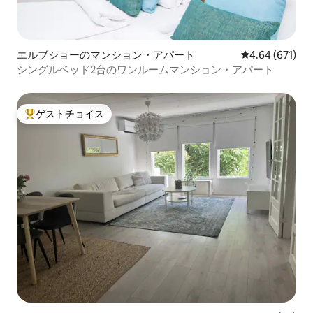
エルブショーのマンション・アパート
レビュー671件
4.64 (671)
シングルベッド2台のワンルームマンション・アパート
ゲストチョイス
大好評のゲストチョイスです。