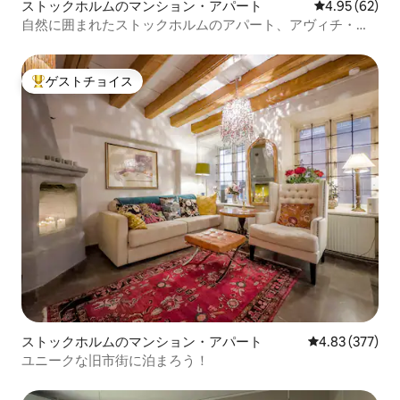
ストックホルムのマンション・アパート
レビュー62件
4.95 (62)
自然に囲まれたストックホルムのアパート、アヴィチ・ア
リーナと3アリーナの近く
ゲストチョイス
大好評のゲストチョイスです。
ストックホルムのマンション・アパート
レビュー377件
4.83 (377)
ユニークな旧市街に泊まろう！