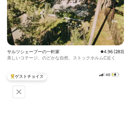
サルツシェーブーの一軒家
レビュー283件
4.96 (283)
美しいコテージ、のどかな自然、ストックホルムC近く
ゲストチョイス
大好評のゲストチョイスです。