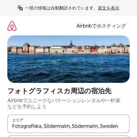
コ
一部の情報は自動翻訳されています。
原文を表示
ン
テ
ン
Airbnbでホスティング
ツ
に
ス
キ
ッ
プ
フォトグラフィスカ⁠周⁠辺⁠の宿⁠泊⁠先
Airbnbでユニークなバ⁠ケ⁠ー⁠シ⁠ョ⁠ンレ⁠ン⁠タ⁠ルや一⁠軒⁠家
な⁠ど⁠を予⁠約⁠し⁠よ⁠う
エリア
検索結果が表示されたら、上下の矢印キーを使って移動するか、