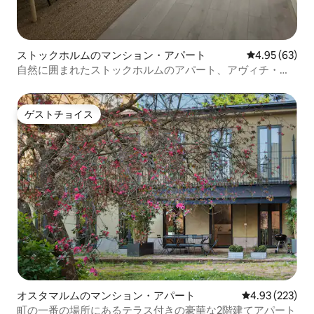
ストックホルムのマンション・アパート
レビュー63件
4.95 (63)
自然に囲まれたストックホルムのアパート、アヴィチ・ア
リーナと3アリーナの近く
ゲストチョイス
ゲストチョイス
オスタマルムのマンション・アパート
レビュー223件
4.93 (223)
町の一番の場所にあるテラス付きの豪華な2階建てアパート