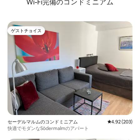
Wi-Fi完備のコンドミニアム
ゲストチョイス
ゲストチョイス
セーデルマルムのコンドミニアム
レビュー203件
4.92 (203)
快適でモダンなSödermalmのアパート