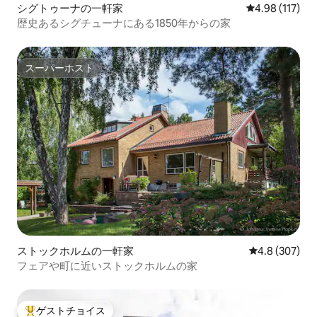
シグトゥーナの一軒家
レビュー117件
4.98 (117)
歴史あるシグチューナにある1850年からの家
スーパーホスト
スーパーホスト
ストックホルムの一軒家
レビュー307
4.8 (307)
フェアや町に近いストックホルムの家
ゲストチョイス
大好評のゲストチョイスです。