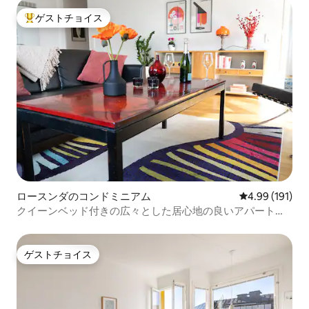
ゲストチョイス
大好評のゲストチョイスです。
ロースンダのコンドミニアム
レビュー191件
4.99 (191)
クイーンベッド付きの広々とした居心地の良いアパート、
市内まで10分
ゲストチョイス
ゲストチョイス