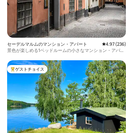
セーデルマルムのマンション・アパート
レビュー236件
4.97 (236)
景色が楽しめる1ベッドルームの小さなマンション・アパー
ト： Bliss
ゲストチョイス
大好評のゲストチョイスです。