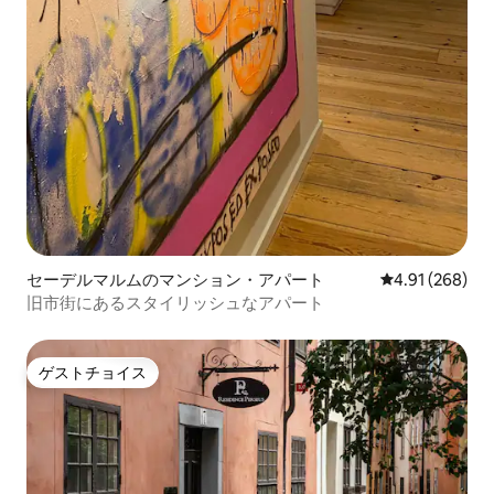
セーデルマルムのマンション・アパート
レビュー268件
4.91 (268)
旧市街にあるスタイリッシュなアパート
ゲストチョイス
ゲストチョイス