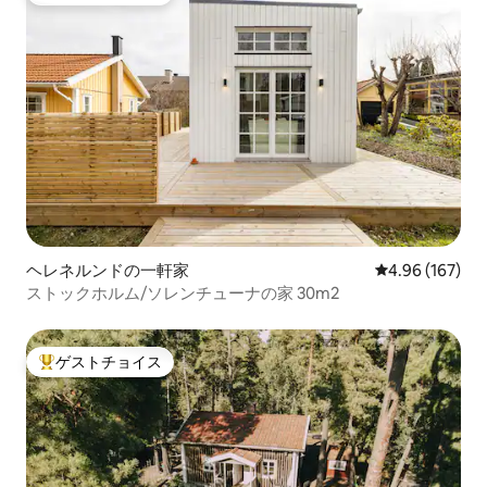
ヘレネルンドの一軒家
レビュー167件
4.96 (167)
ストックホルム/ソレンチューナの家 30m2
ゲストチョイス
大好評のゲストチョイスです。