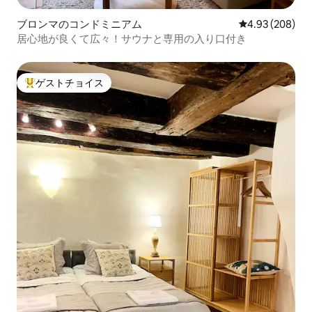
ブロンマのコンドミニアム
レビュー208件
4.93 (208)
居心地が良くて広々！サウナと専用の入り口付き
ゲストチョイス
大好評のゲストチョイスです。