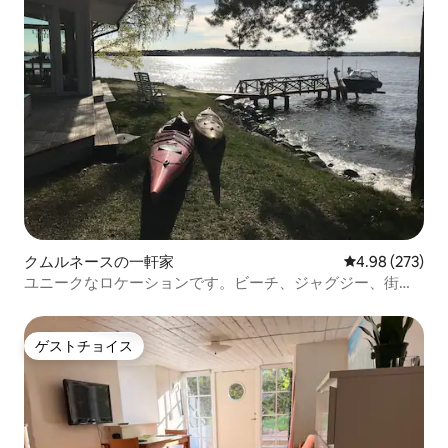
クムルネースの一軒家
レビュー273件
4.98 (273)
ユニークなロケーションです。ビーチ、ジャグジー、街に
も近いです。
ゲストチョイス
ゲストチョイス