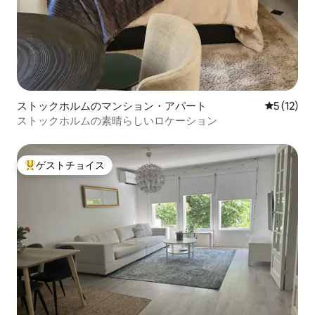
ストックホルムのマンション・アパート
レビュー1
5 (12)
ストックホルムの素晴らしいロケーション
ゲストチョイス
大好評のゲストチョイスです。