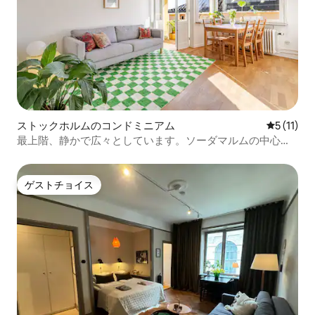
ストックホルムのコンドミニアム
レビュー1
5 (11)
最上階、静かで広々としています。ソーダマルムの中心部
にあります！
ゲストチョイス
ゲストチョイス