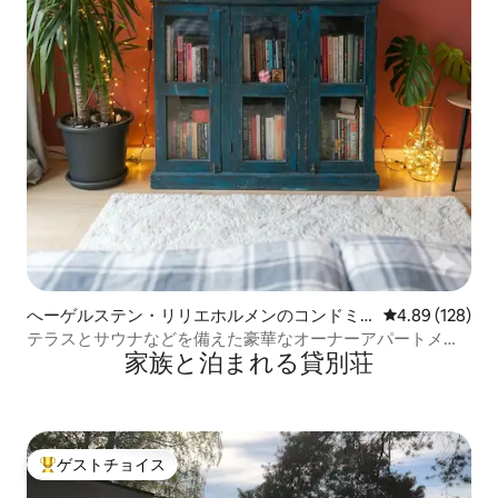
へーゲルステン・リリエホルメンのコンドミ
レビュー128件
4.89 (128)
ニアム
テラスとサウナなどを備えた豪華なオーナーアパートメン
家族と泊まれる貸別荘
ト。
ゲストチョイス
大好評のゲストチョイスです。