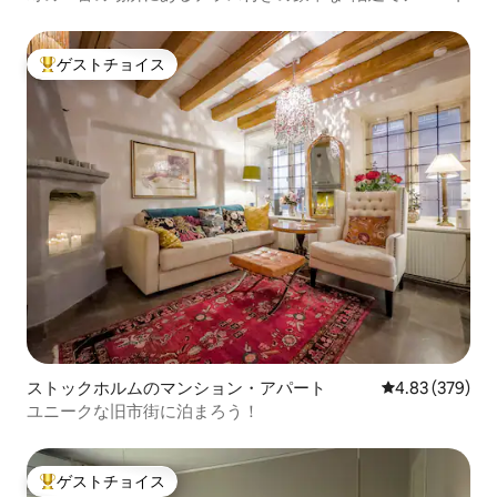
ゲストチョイス
大好評のゲストチョイスです。
ストックホルムのマンション・アパート
レビュー379件
4.83 (379)
ユニークな旧市街に泊まろう！
ゲストチョイス
大好評のゲストチョイスです。