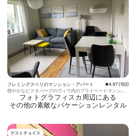
フレミングスベリのマンション・アパート
レビュー150件
4.97 (150)
穏やかなビスタバーグのヴィラ内のプライベートマンショ
フォトグラフィスカ⁠周⁠辺⁠に⁠あ⁠る
ン
そ⁠の⁠他⁠の素⁠敵⁠なバ⁠ケ⁠ー⁠シ⁠ョ⁠ン⁠レ⁠ン⁠タ⁠ル
ゲストチョイス
ゲストチョイス