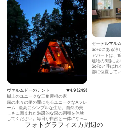
セーデルマルムの
ン・アパート
SoFoにある涼し
ート、65平方メー
アパートは、188
建物の3階にあり
SoFoと呼ばれる
部に位置していま
く、風通しの良い
な2部屋のアパー
晴らしい公園に面
ヴァルムドーのテント
レビュー249件、5つ星中4.9
4.9 (249)
色を眺めることが
樹上のユニークな三角屋根の家
十分に確保できます
森の木々の梢の間にあるユニークなAフレ
とって簡単かつと
ーム - 最高にシンプルな生活。自然の美
だけます。 この
しさに囲まれた魅惑的な森の調和を体験
で人気の場所の1
してください。毎日が自然と一体になっ
ー、カフェ、ショ
フォトグラフィスカ⁠周⁠辺⁠の
たような感覚を味わえます。 パチパチと
す。