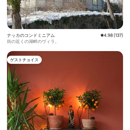
ナッカのコンドミニアム
レビュー137件
4.98 (137)
街の近くの湖畔のヴィラ。
ゲストチョイス
ゲストチョイス