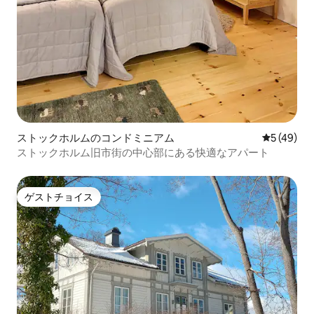
ストックホルムのコンドミニアム
レビュー4
5 (49)
ストックホルム旧市街の中心部にある快適なアパート
ゲストチョイス
ゲストチョイス