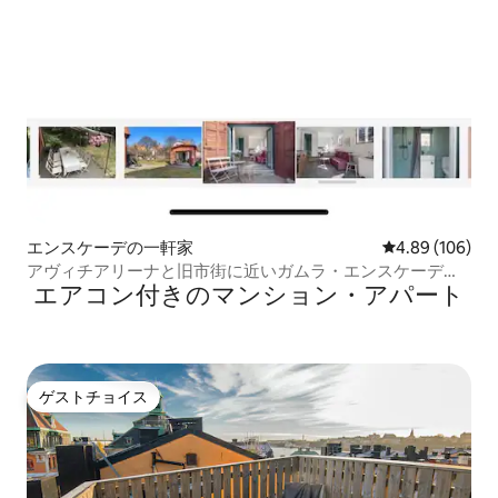
エンスケーデの一軒家
レビュー106件
4.89 (106)
アヴィチアリーナと旧市街に近いガムラ・エンスケーデの
エアコン付きのマンション・アパート
家
ゲストチョイス
ゲストチョイス