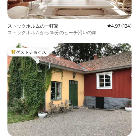
ストックホルムの一軒家
レビュー124件
4.97 (124)
ストックホルムから45分のビーチ沿いの家
ゲストチョイス
大好評のゲストチョイスです。