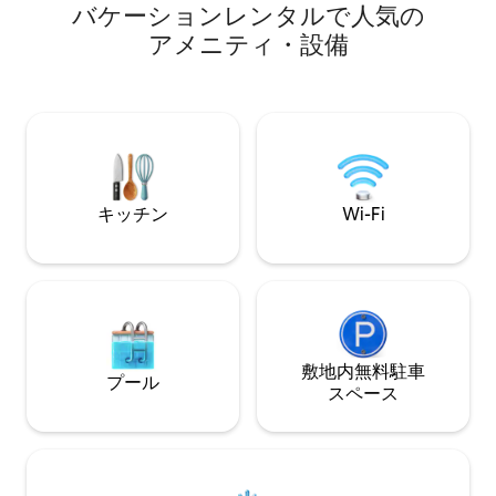
音を立てるストーブのそばで、自然の風
バ⁠ケ⁠ー⁠シ⁠ョ⁠ン⁠レ⁠ン⁠タ⁠ル⁠で人⁠気⁠の
と音をお楽しみください。グリルやホッ
ア⁠メ⁠ニ⁠テ⁠ィ⁠・⁠設⁠備
トプレートで食材を調理します。 大切な
ことすべてから完全に解放されます!ここ
でバッテリーをフル充電できます。 約90
メートル先に簡易トイレとシャワーがあ
ります。 夏季はシャワーのみご利用いた
だけます。最大2名様までご宿泊いただけ
ます。
キッチン
Wi-Fi
敷地内無料駐⁠車
プール
ス⁠ペ⁠ー⁠ス