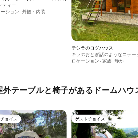
ンティー
ケーション
·
外観・内装
テシラのログハウス
キラのおとぎ話のようなコテー
ロケーション
·
家族
·
静か
つ星中5つ星の平均評価
屋外テーブルと椅子があるドームハウ
トチョイス
ゲストチョイス
ゲストチョイスです。
ゲストチョイス