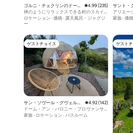
ゴルニ・チェクリンのドーム
レビュー235件、5つ星
4.99 (235)
サント・
ハウス
ストルの
禅のようにリラックスできる村のスカイ
アリエー
ドーム
ームハウ
ロケーション
·
価格
·
露天風呂・ジャグジ
家族
·
価
ー
ゲストチョイス
ゲストチ
ゲストチョイス
ゲストチ
サン・ソヴール・グヴェルネ
レビュー142件、5つ星
4.92 (142)
のドームハウス
ドーム・アン・バロニー・プロヴァンサ
ル
家族
·
ロケーション
·
バスルーム