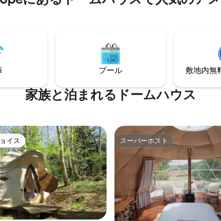
を歩いてわずか15分で、静かな
は軽く、シーツとタオルは用意
イベートなビーチに到着します。 柔ら
す - 朝食は10ユーロ/人/日で現
な朝の光に目を覚まし、自然の
いください。Googleまたは
を探索し、海での水泳、崖沿い
された場合は無料です では、
美しい夕日をお楽しみください
にお会いしましょう。クリスチ
i
プール
敷地内無料駐
家族と泊まれるドームハウス
ョイス
スーパーホスト
ョイス
スーパーホスト