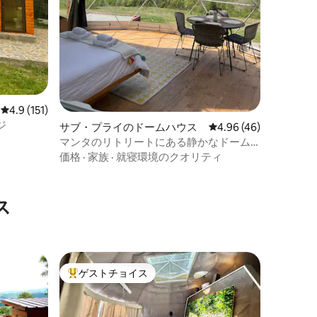
レビュー151件、5つ星中4.9つ星の平均評価
4.9 (151)
ジ
サブ・プライのドームハウス
レビュー46件、5つ星
4.96 (46)
マンタのリトリートにある静かなドーム
ハウス
価格
·
家族
·
就寝環境のクオリティ
ス
ゲストチョイス
大好評のゲストチョイスです。