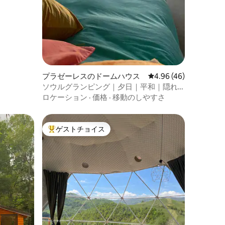
プラゼーレスのドームハウス
レビュー46件、5つ星
4.96 (46)
ソウルグランピング｜夕日｜平和｜隠れ
家｜自然
ロケーション
·
価格
·
移動のしやすさ
ゲストチョイス
大好評のゲストチョイスです。