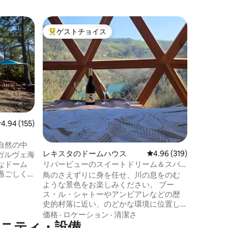
ヴェーヌ
ゲストチョイス
スーパ
大好評のゲストチョイスです。
スーパ
快適なジ
ームハウ
プライベ
る人たち
マンチッ
をご覧く
すための
ロケーシ
半透明の
もてなし
てみてく
んでいま
レビュー155件、5つ星中4.94つ星の平均評価
4.94 (155)
り、ジェ
がら、こ
自然の中
楽しみく
レキスタのドームハウス
レビュー319件、5つ星
4.96 (319)
っていま
なドーム
リバービューのスイートドリーム＆スパ
しいお食
過ごしく
ドーム
鳥のさえずりに身を任せ、川の息をのむ
保し、自
ような景色をお楽しみください。 ブー
屋外キッ
ス・ル・シャトーやアンビアレなどの歴
さしいコ
史的村落に近い、のどかな環境に位置し
プルなが
ています。 Sweet Dreamドームは、恋人
価格
·
ロケーション
·
清潔さ
植生の中
アメニティ・設備
と魔法のような時間を過ごすのに最適な