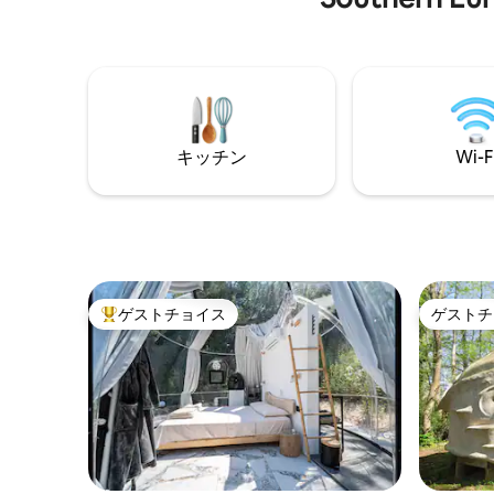
experience horseback rides through
旅の荷物
scenic trails, quad tours to discover
されていま
hidden Tuscany, or simply relax under
地でお支払
the starry sky.
LBCで予約
近いうち
ャン
キッチン
Wi-F
ゲストチョイス
ゲストチ
大好評のゲストチョイスです。
ゲストチ