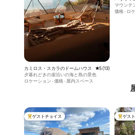
マウンテ
価格
·
ロ
カミロス・スカラのドームハウス
レビュー13件、5
5 (13)
夕暮れどきの崖沿いの海と島の景色
ロケーション
·
価格
·
屋内スペース
ゲストチョイス
ゲス
大好評のゲストチョイスです。
大好評の