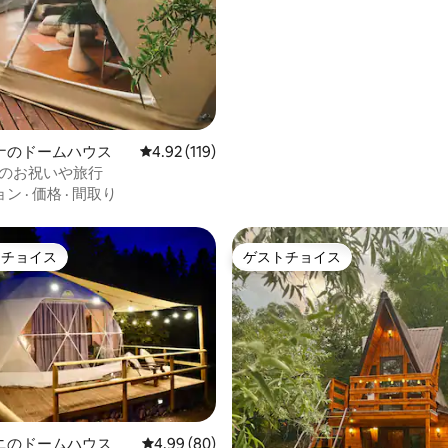
ナのドームハウス
レビュー119件、5つ星中4.92つ星の平均評価
4.92 (119)
泊のお祝いや旅行
ョン
·
価格
·
間取り
トチョイス
ゲストチョイス
ゲストチョイスです。
ゲストチョイス
ニのドームハウス
レビュー80件、5つ星中4.99つ星の平均評価
4.99 (80)