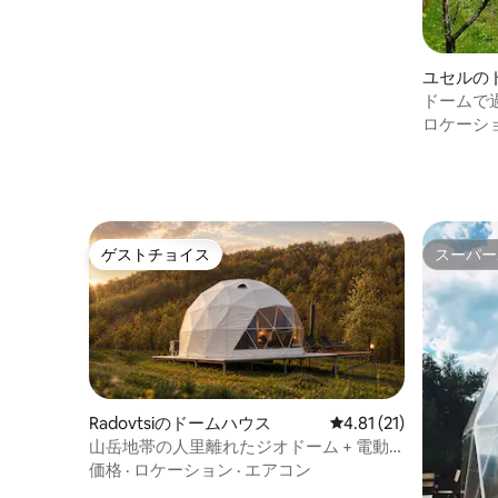
ユセルの
ドームで
ロケーシ
ゲストチョイス
スーパー
ゲストチョイス
スーパー
Radovtsiのドームハウス
レビュー21件、5つ星
4.81 (21)
山岳地帯の人里離れたジオドーム + 電動
スクーター
価格
·
ロケーション
·
エアコン