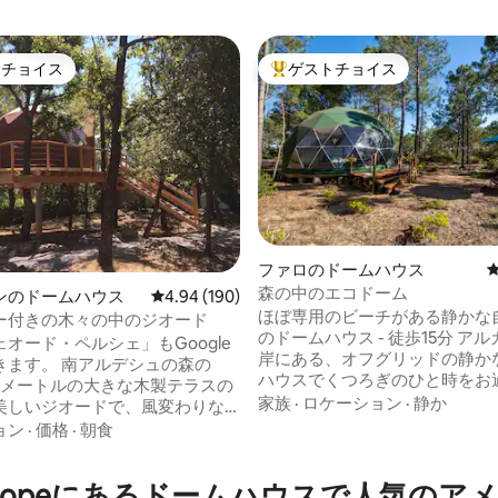
トチョイス
ゲストチョイス
ゲストチョイスです。
大好評のゲストチョイスです。
ファロのドームハウス
森の中のエコドーム
中4.97つ星の平均評価
ンのドームハウス
レビュー190件、5つ星中4.94つ星の平均評価
4.94 (190)
ほぼ専用のビーチがある静かな
ー付きの木々の中のジオード
のドームハウス - 徒歩15分 アルガルヴェ海
オード・ペルシェ」もGoogle
岸にある、オフグリッドの静か
南アルデシュの森の
ハウスでくつろぎのひと時をお
3メートルの大きな木製テラスの
ださい。太陽光発電で電力を確
家族
·
ロケーション
·
静か
美しいジオードで、風変わりな
然に囲まれたこの宿泊施設は、
しみながら自然とつながりまし
ョン
·
価格
·
朝食
チン、温水シャワー、環境にや
・ヴァンの中心から3キロの場所
ンポストトイレを備えた、シン
くの山々に面
ら快適な隠れ家です。地中海の
n Europeにあるドームハウスで人気の
ャグジーをお楽しみください！ -