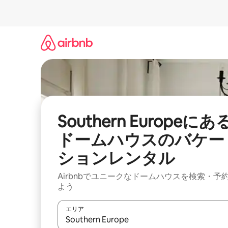
コ
ン
テ
ン
ツ
に
ス
キ
ッ
プ
Southern Europeにあ
ドームハウスのバケー
ションレンタル
Airbnbでユニークなドームハウスを検索・予
よう
エリア
検索結果が表示されたら、上下の矢印キーを使っ