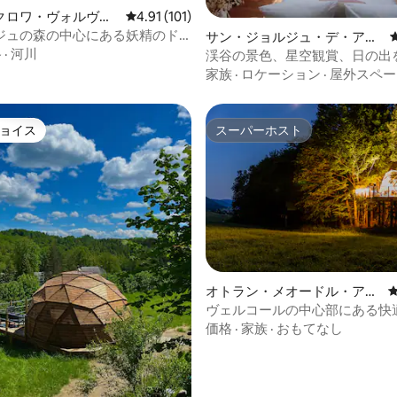
中4.99つ星の平均評価
クロワ・ヴォルヴェ
レビュー101件、5つ星中4.91つ星の平均評価
4.91 (101)
土の家
ジュの森の中心にある妖精のド
サン・ジョルジュ・デ・アグ
ス
格
·
河川
のドームハウス
渓谷の景色、星空観賞、日の出
るデッキ付きドームハウス
家族
·
ロケーション
·
屋外スペー
ョイス
スーパーホスト
ョイス
スーパーホスト
オトラン・メオードル・ア
中4.92つ星の平均評価
ン・ヴェルコールのログハウ
ヴェルコールの中心部にある快
ス
ラマのドームハウス
価格
·
家族
·
おもてなし