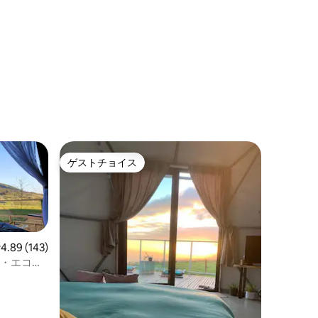
ゲストチョイス
ゲストチョイス
レビュー143件、5つ星中4.89つ星の平均評価
4.89 (143)
ト・エコロ