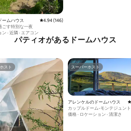
ドームハウス
レビュー146件、5つ星中4.94つ星の平均評価
4.94 (146)
過ごす特別な一夜
ョン
·
近隣
·
エアコン
パティオがあるドームハウス
ホスト
スーパーホスト
ホスト
スーパーホスト
アレンケルのドームハウス
カップルドーム-モンテジュン
中4.81つ星の平均評価
ッジ
価格
·
ロケーション
·
清潔さ