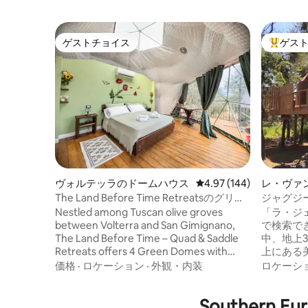
ゲストチョイス
ゲス
ゲストチョイス
大好評の
ヴォルテッラのドームハウス
レビュー144件、5つ星
4.97 (144)
レ・ヴァ
The Land Before Time Retreatsのグリー
ジャグジ
ンドーム
Nestled among Tuscan olive groves
「ラ・ジェ
between Volterra and San Gimignano,
で検索できます。 
The Land Before Time – Quad & Saddle
中、地上
Retreats offers 4 Green Domes with
上にある
private jacuzzi, en-suite bathroom, air
滞在を楽
価格
·
ロケーション
·
外観・内装
ロケーシ
conditioning and Wi-Fi. Enjoy breakfast
ょう。レ
each morning in the Cupola Lounge with
にあります。 - ブドウ畑と遠
Souther
stunning views. During your stay,
して、ジ