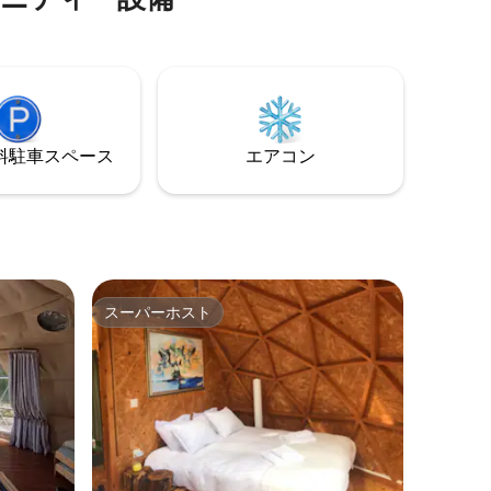
、ほぼプラ
場所です。 パーティー好きの方やパーテ
か
ィーを邪魔する方は、他をお探しくださ
中の小道
い。この場所は静けさを大切にしていま
の散歩、
す。 トゥールーズ、アルビ、ロデズ、モ
。
ンペリエ近郊 プライベートスパ ロマンチ
ック 星空 川の景色 近隣の観光アクティビ
ティ
⁠車ス⁠ペ⁠ー⁠ス
エアコン
スーパーホスト
スーパーホスト