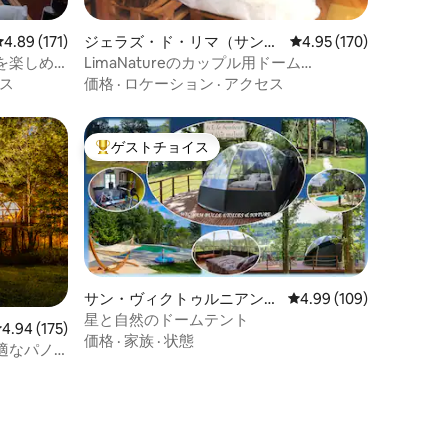
レビュー171件、5つ星中4.89つ星の平均評価
4.89 (171)
ジェラズ・ド・リマ（サン
レビュー170件、5つ星
4.95 (170)
タ・レオカディア）のドーム
を楽しめ
LimaNatureのカップル用ドーム
ハウス
「Passionfruit」
ス
価格
·
ロケーション
·
アクセス
ゲストチョイス
大好評のゲストチョイスです。
サン・ヴィクトゥルニアンの
レビュー109件、5つ星
4.99 (109)
ドームハウス
星と自然のドームテント
レビュー175件、5つ星中4.94つ星の平均評価
4.94 (175)
価格
·
家族
·
状態
適なパノ