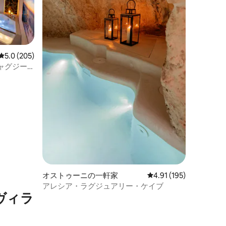
レビュー205件、5つ星中5.0つ星の平均評価
5.0 (205)
ャグジー
隠れ家
オストゥーニの一軒家
レビュー195件、5つ星
4.91 (195)
アレシア・ラグジュアリー・ケイブ
ヴィラ