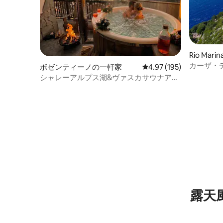
Rio Mar
カーザ・デ
ボゼンティーノの一軒家
レビュー195件、5つ星
4.97 (195)
ッソ、エ
シャレーアルプス湖&ヴァスカサウナアル
ピナ
露天