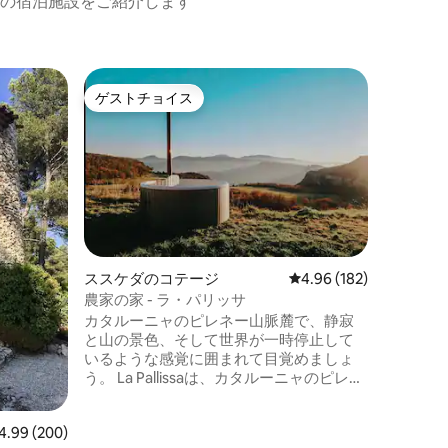
の宿泊施設をご紹介します
パソ・デ
ゲストチョイス
ゲス
ゲストチョイス
大好評
ョン・ア
THE mi
建築家に
トは、優れ
付き、1
トルコ式
ートが1
付きスイ
ョンスク
の客室で
ススケダのコテージ
レビュー182件、5つ星
4.96 (182)
キューを
農家の家 - ラ・パリッサ
ェ、スー
カタルーニャのピレネー山脈麓で、静寂
アにエア
と山の景色、そして世界が一時停止して
トごとに
いるような感覚に囲まれて目覚めましょ
う。 La Pallissaは、カタルーニャのピレネ
ー山脈麓にある居心地のよい田舎の一軒
家で、喧騒から離れ、本当に大切なもの
ビュー200件、5つ星中4.99つ星の平均評価
4.99 (200)
とのつながりを取り戻したい方のために