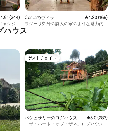
レビュー244件、5つ星中4.91つ星の平均評価
4.91 (244)
Costaのヴィラ
レビュー165件、5つ星
4.83 (165)
ジャグジ
ラグーサ郊外の詩人の家のような魅力的
グハウス
なヴィラ + パティオ
ゲストチョイス
ゲストチョイス
バシュサリーのログハウス
レビュー283件、5つ
5.0 (283)
「ザ・ハート・オブ・ザネ」ログハウス