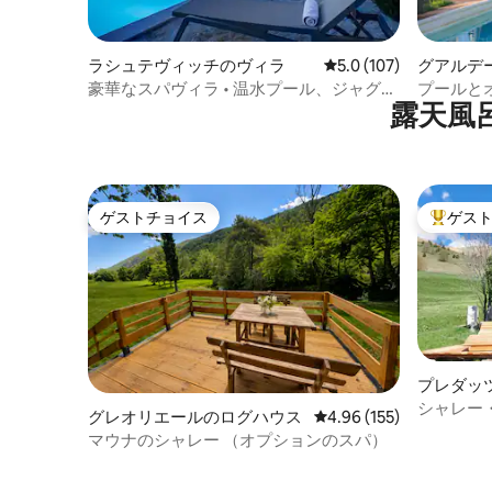
ラシュテヴィッチのヴィラ
レビュー107件、5つ星
5.0 (107)
グアルデ
豪華なスパヴィラ • 温水プール、ジャグジ
プールと
露天風
ー、サウナ
豪邸！
ゲストチョイス
ゲス
ゲストチョイス
大好評の
プレダッ
シャレー・
グレオリエールのログハウス
レビュー155件、5つ星
4.96 (155)
アのロマ
マウナのシャレー （オプションのスパ）