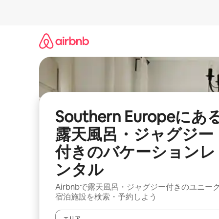
コ
ン
テ
ン
ツ
に
ス
キ
ッ
プ
Southern Europeにあ
露天風呂・ジャグジー
付きのバケーションレ
ンタル
Airbnbで露天風呂・ジャグジー付きのユニー
宿泊施設を検索・予約しよう
エリア