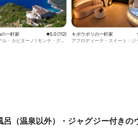
inaの一軒家
レビュー112件、5つ星中5.0つ星の平均評価
5.0 (112)
キポウポリの一軒家
ル・カピターノ | モンテ・グロ
アフロディーテ・スイート：ジ
中4.97つ星の平均評価
ルバ島
と暖炉を備えたロマンチックな
風呂（温泉以外）・ジャグジー付きの