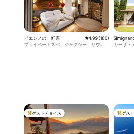
ビエンノの一軒家
レビュー180件、5つ星
4.99 (180)
Simign
プライベートスパ、ジャグジー、サウ
カーザ・ア
ナ、アルプスの眺望、ラグジュアリーホ
レ・ディ
ーム
ゲストチョイス
ゲス
大好評のゲストチョイスです。
大好評の