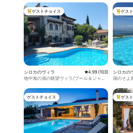
ゲストチョイス
ゲス
大好評のゲストチョイスです。
大好評の
シロカのヴィラ
レビュー103件、5つ星
4.99 (103)
シロカの
地中海の湖の眺望ヴィラ/プール＆ジャグ
湖のそよ
ジー
ゲストチョイス
ゲス
ゲストチョイス
大好評の