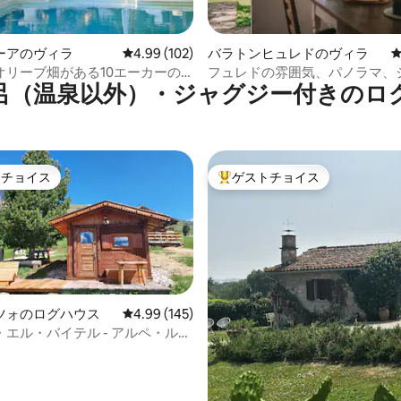
中5.0つ星の平均評価
ーアのヴィラ
レビュー102件、5つ星中4.99つ星の平均評価
4.99 (102)
バラトンヒュレドのヴィラ
オリーブ畑がある10エーカーの
フュレドの雰囲気、パノラマ、
呂（温泉以外）・ジャグジー付きのロ
ー、サウナ、幸福
トチョイス
ゲストチョイス
ゲストチョイスです。
大好評のゲストチョイスです。
ツォのログハウス
レビュー145件、5つ星中4.99つ星の平均評価
4.99 (145)
エル・バイテル - アルペ・ルジ
中4.96つ星の平均評価
ンチックな中心地