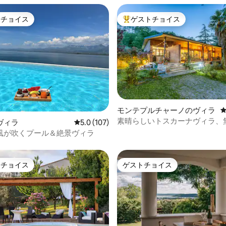
トチョイス
ゲストチョイス
ゲストチョイスです。
大好評のゲストチョイスです。
モンテプルチャーノのヴィラ
素晴らしいトスカーナヴィラ、
中4.99つ星の平均評価
ヴィラ
レビュー107件、5つ星中5.0つ星の平均評価
5.0 (107)
場
風が吹くプール＆絶景ヴィラ
トチョイス
ゲストチョイス
ゲストチョイスです。
ゲストチョイス