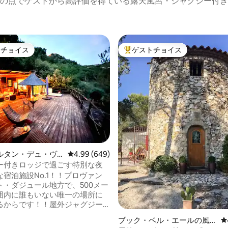
の点でゲストから高評価を得ている露天風呂・ジャグジー付き
トチョイス
ゲストチョイス
ゲストチョイスです。
大好評のゲストチョイスです。
中4.95つ星の平均評価
ルタン・デュ・ヴ
レビュー649件、5つ星中4.99つ星の平均評価
4.99 (649)
離れ
ー付きロッジで過ごす特別な夜
宿泊施設No.1！！プロヴァン
ト・ダジュール地方で、500メー
囲内に誰もいない唯一の場所に
るからです！！屋外ジャグジー
る200㎡の吊り下げ式テラスと、
ブック・ベル・エールの風
レ
がる自然のパノラマビューを備