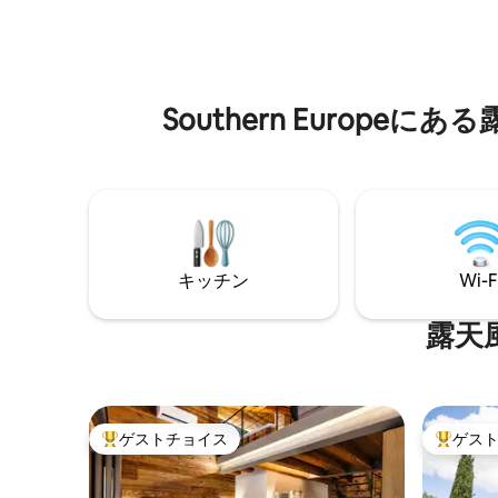
の2つの独立したスペースで、完全なプラ
えた素晴
イバシーを提供します。小屋の前には、
でしょう
星空の下のジャグジーと手つかずの自然
い！！）
の静けさが待っています。山の近くで贅
きます！ 海（ニース）から20分の場所に
沢な癒やしとリラクゼーションを求める
位置し、
カップルに最適です。あなたの隠れ家へ
Southern Euro
で、AO
ようこそ！ RNO ID: 108171
リーブク
ークです
キッチン
Wi-F
露天
ゲストチョイス
ゲス
大好評のゲストチョイスです。
大好評の