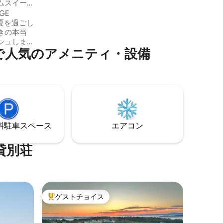
設計されています。 カップル、ご家族、
ムスイー
またはリモートワーカーに最適なこの場
GE
所では、ルピット、サルト・デ・サリェ
い夏を過ごし
ント、サスケダ貯水池の近くで、自然、
きの本当
新鮮な空気、忘れられない夕日を楽しみ
シュしま
ながら、ゆったりと過ごせます。
施設で人気のアメニティ・設備
の場所：
田園地帯
製造所。
する、珍
プルで
車小屋
をお届け
場所をお
⁠車ス⁠ペ⁠ー⁠ス
エアコン
がお待ち
貸別荘
ゲストチョイス
大好評のゲストチョイスです。