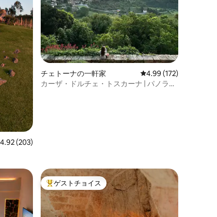
チェトーナの一軒家
レビュー172件、5つ星
4.99 (172)
カーザ・ドルチェ・トスカーナ | パノラミ
ック・スイート＆ビュースイート
レビュー203件、5つ星中4.92つ星の平均評価
4.92 (203)
ゲストチョイス
大好評のゲストチョイスです。