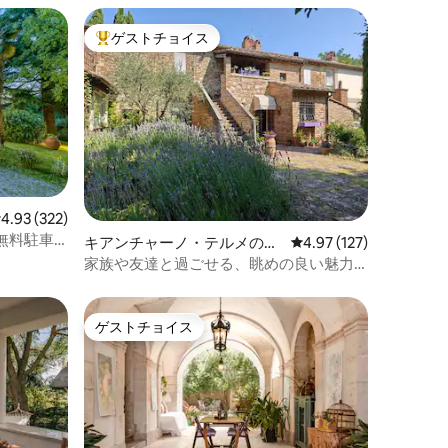
ゲストチョイス
大好評のゲストチョイスです。
レビュー322件、5つ星中4.93つ星の平均評価
4.93 (322)
無料駐車
キアンチャーノ・テルメのヴ
レビュー127件、5つ星
4.97 (127)
ィラ
家族や友達と過ごせる、眺めの良い魅力
的なトスカーナのヴィラ
ゲストチョイス
ゲストチョイス