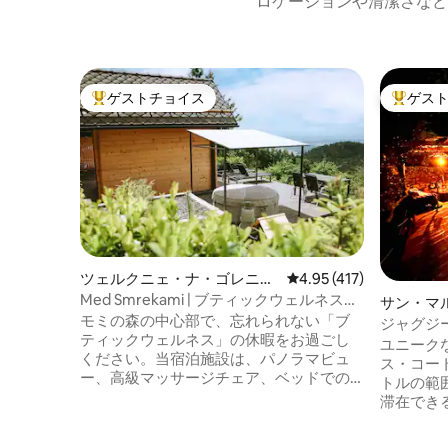
ロケーションや清潔さなど
ゲストチョイス
ゲス
大好評のゲストチョイスです。
大好評の
ツェルクニェ・ナ・ゴレニス
レビュー417件、5つ星
4.95 (417)
ケムのタイニーハウス
Med Smrekami | ブティックウェルネス＆
サン・マ
スパの隠れ家
モミの森の中心部で、忘れられない「ブ
ァールの
ジャグジ
ティックウェルネス」の休暇をお過ごし
ユニークな
ください。当宿泊施設は、パノラマビュ
ス・コー
ー、高級マッサージチェア、ベッドでの
トルの範
映画鑑賞用プロジェクターを備えたロマ
滞在でき
ンチックな木造小屋と、専用サウナ、暖
が隣にあ
炉、キッチンを備えたリビングスイート
背景に広