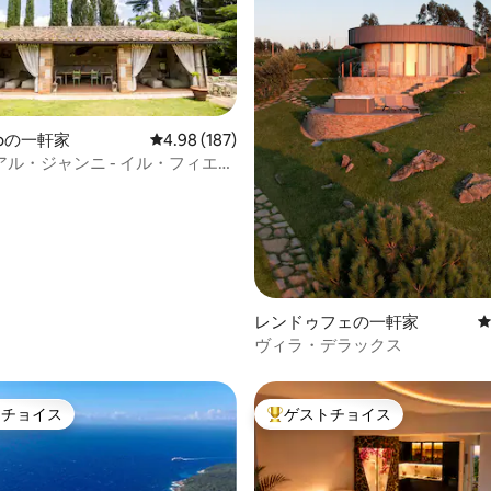
中4.99つ星の平均評価
anoの一軒家
レビュー187件、5つ星中4.98つ星の平均評価
4.98 (187)
ル・ジャンニ - イル・フィエー
・シミニャーノ
レンドゥフェの一軒家
ヴィラ・デラックス
トチョイス
ゲストチョイス
ゲストチョイスです。
大好評のゲストチョイスです。