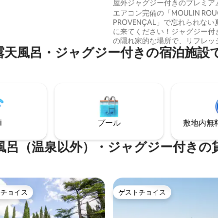
車小屋
屋外ジャグジー付きのプレミア
らしいロッジに驚かされること
ト
エアコン完備の「MOULIN ROU
。（コメントをお読みくださ
PROVENÇAL」で忘れられな
完全に日常から離れることがで
に来てください！ジャグジー付
の隠れ家的な場所で、リフレッ
45年間家族経営のオリーブ農園
peにある露天風呂・ジャグジー付きの宿泊
しょう！森の入り口にある魔法
Pオリーブ、オリーブオイル、オ
エクス・アン・プロヴァンスの
リームを栽培しています。ユニ
の素晴らしい景色を望む古い油
！！
快適さ、幸福感、静けさが調和
しい場所です。一人旅でもカッ
も、この親密で居心地の良い風
は、あなたに心を解放する体験
します。本物のロマンチックな
i
プール
敷地内無料駐
探しなら、プレミアムスイート
しています！
風呂（温泉以外）・ジャグジー付きの
トチョイス
ゲストチョイス
ゲストチョイスです。
ゲストチョイス