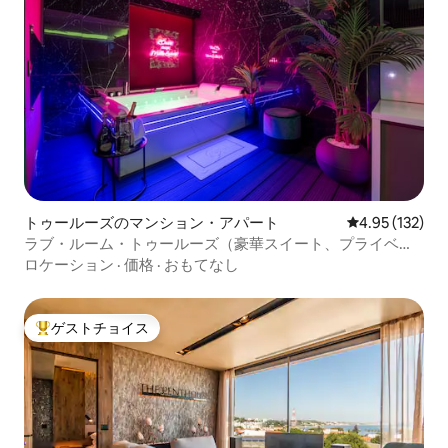
トゥールーズのマンション・アパート
レビュー132件
4.95 (132)
ラブ・ルーム・トゥールーズ（豪華スイート、プライベー
トスパ）
ロケーション
·
価格
·
おもてなし
ゲストチョイス
大好評のゲストチョイスです。