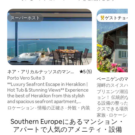
スーパーホスト
ゲストチョイス
スーパーホスト
大好評のゲストチ
ネア・アリカルナッソスのマンシ
レビュー5件、5つ星中5つ
5 (5)
ョン・アパート
Porto Vero Suite 3
ベーニゲンのマン
**Luxury Seafront Escape in Heraklion |
アパート
湖畔のスイスハウ
Hot Tub & Stunning Views** Experience
ブリエンツ湖沿い
the best of Heraklion from this stylish
ョン！ 伝統的な
and spacious seafront apartment,
る設備の整った2部
perfectly located on the city's famous
ロケーション
·
情報の正確さ
·
外観・内装
クスできる場所！
waterfront promenade. Wake up to
無料チケット イ
家族
·
ロケーショ
breathtaking sea views, enjoy
Southern Europeにあるマンション・
に理想的な拠点（約10分
unforgettable sunsets from your private
Iseltwald, Lauter
アパートで人気のアメニティ・設備
balcony, and unwind in the outdoor hot
Thun, Bern, Luc