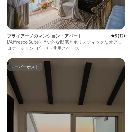
プライアーノのマンション・アパート
レビュー1
5 (12)
L'Affresco Suite - 歴史的な邸宅とホリスティックなオアシ
ス
ロケーション
·
ビーチ
·
共用スペース
スーパーホスト
スーパーホスト