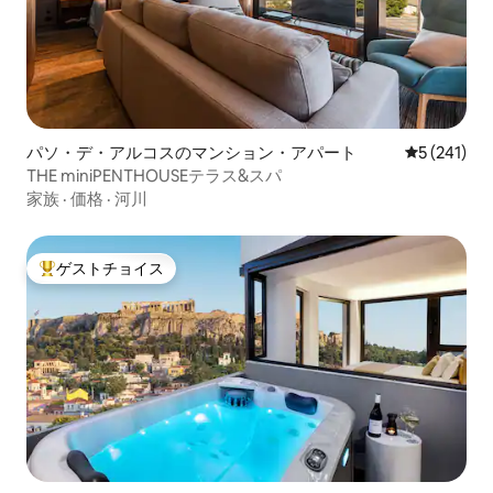
パソ・デ・アルコスのマンション・アパート
レビュー24
5 (241)
THE miniPENTHOUSEテラス&スパ
家族
·
価格
·
河川
ゲストチョイス
大好評のゲストチョイスです。