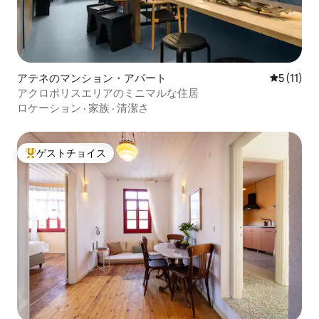
アテネのマンション・アパート
レビュー1
5 (11)
アクロポリスエリアのミニマルな住居
ロケーション
·
家族
·
清潔さ
ゲストチョイス
大好評のゲストチョイスです。