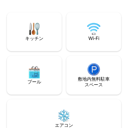
tub while overlooking the Cretan Sea.
ショッピング500 
父母によって建て
は2024年にやさ
統的で居心地の良
意図的に保存され
キッチン
Wi-Fi
敷地内無料駐⁠車
プール
ス⁠ペ⁠ー⁠ス
エアコン