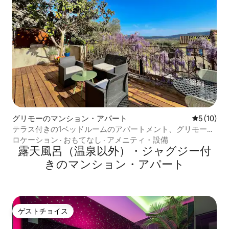
グリモーのマンション・アパート
レビュー1
5 (10)
テラス付きの1ベッドルームのアパートメント、グリモーの
歴史地区
ロケーション
·
おもてなし
·
アメニティ・設備
露天風呂（温泉以外）・ジャグジー付
きのマンション・アパート
ゲストチョイス
ゲストチョイス