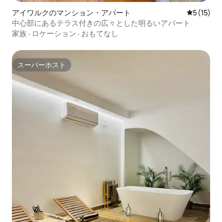
アイワルクのマンション・アパート
レビュー1
5 (15)
中心部にあるテラス付きの広々とした明るいアパート
家族
·
ロケーション
·
おもてなし
スーパーホスト
スーパーホスト