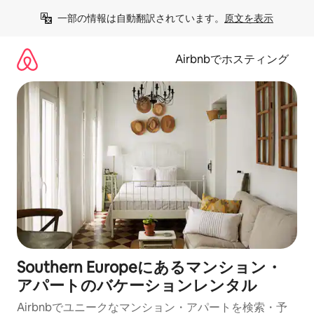
コ
一部の情報は自動翻訳されています。
原文を表示
ン
テ
ン
Airbnbでホスティング
ツ
に
ス
キ
ッ
プ
Southern Europeにあるマンション・
アパートのバケーションレンタル
Airbnbでユニークなマンション・アパートを検索・予