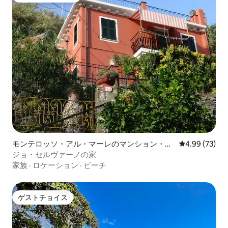
モンテロッソ・アル・マーレのマンション・ア
レビュー73件
4.99 (73)
パート
ジョ・セルヴァーノの家
家族
·
ロケーション
·
ビーチ
ゲストチョイス
ゲストチョイス