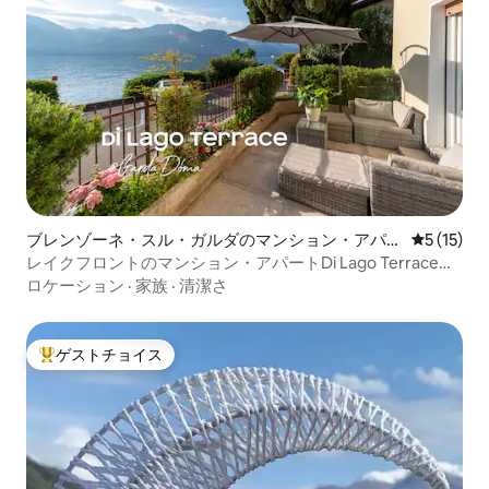
ブレンゾーネ・スル・ガルダのマンション・アパー
レビュー1
5 (15)
ト
レイクフロントのマンション・アパートDi Lago Terrace
@GardaDoma
ロケーション
·
家族
·
清潔さ
ゲストチョイス
大好評のゲストチョイスです。