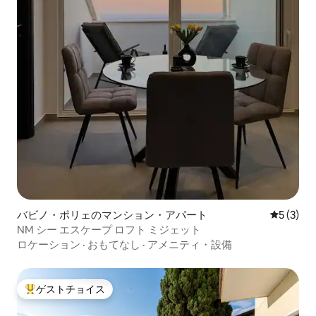
バビノ・ポリェのマンション・アパート
レビュー
5 (3)
NM シー エスケープ ロフト ミジェット
ロケーション
·
おもてなし
·
アメニティ・設備
ゲストチョイス
大好評のゲストチョイスです。