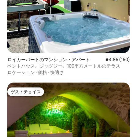
ロイカーバートのマンション・アパート
レビュー160件
4.86 (160)
ペントハウス、ジャグジー、100平方メートルのテラス
ロケーション
·
価格
·
快適さ
ゲストチョイス
ゲストチョイス