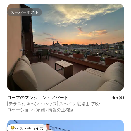
スーパーホスト
スーパーホスト
ローマのマンション・アパート
レビュー
5 (4)
[テラス付きペントハウス] スペイン広場まで1分
ロケーション
·
家族
·
情報の正確さ
ゲストチョイス
大好評のゲストチョイスです。