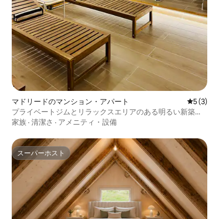
マドリードのマンション・アパート
レビュー
5 (3)
プライベートジムとリラックスエリアのある明るい新築ア
パートメント
家族
·
清潔さ
·
アメニティ・設備
スーパーホスト
スーパーホスト