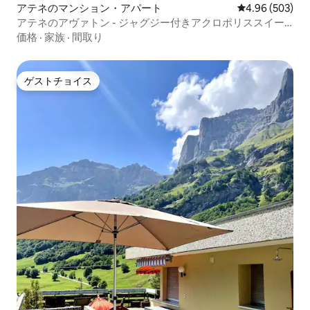
アテネのマンション・アパート
レビュー503件
4.96 (503)
アテネのアヴァトン - ジャグジー付きアクロポリススイー
ト
価格
·
家族
·
間取り
ゲストチョイス
ゲストチョイス