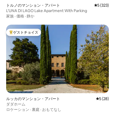
トルノのマンション・アパート
レビュー32
5 (323)
L'UNA DI LAGO Lake Apartment With Parking
家族
·
価格
·
静か
ゲストチョイス
大好評のゲストチョイスです。
ルッカのマンション・アパート
レビュー2
5 (28)
ダダホーム
ロケーション
·
裏庭
·
おもてなし