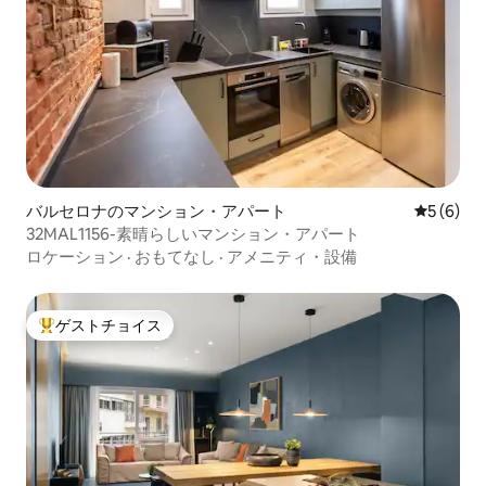
バルセロナのマンション・アパート
レビュー
5 (6)
32MAL1156-素晴らしいマンション・アパート
ロケーション
·
おもてなし
·
アメニティ・設備
ゲストチョイス
大好評のゲストチョイスです。