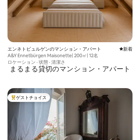
エンネトビュルゲンのマンション・アパート
新しい宿
新着
A&Y Ennetbürgen Maisonette| 200㎡| 12名
ロケーション
·
状態
·
清潔さ
まるまる貸切のマンション・アパート
ゲストチョイス
大好評のゲストチョイスです。