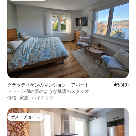
クラッティゲンのマンション・アパート
レビュー4
5 (49)
トゥーン湖の夢のような眺望のスタジオ
価格
·
家族
·
ハイキング
ゲストチョイス
ゲストチョイス