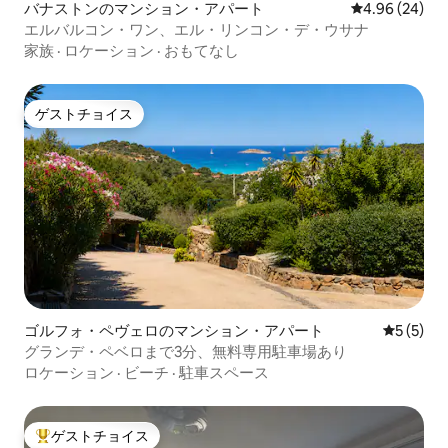
バナストンのマンション・アパート
レビュー24件
4.96 (24)
エルバルコン・ワン、エル・リンコン・デ・ウサナ
家族
·
ロケーション
·
おもてなし
ゲストチョイス
ゲストチョイス
ゴルフォ・ペヴェロのマンション・アパート
レビュー
5 (5)
グランデ・ペベロまで3分、無料専用駐車場あり
ロケーション
·
ビーチ
·
駐車スペース
ゲストチョイス
大好評のゲストチョイスです。