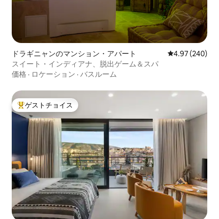
ドラギニャンのマンション・アパート
レビュー240件
4.97 (240)
スイート・インディアナ、脱出ゲーム＆スパ
価格
·
ロケーション
·
バスルーム
ゲストチョイス
大好評のゲストチョイスです。