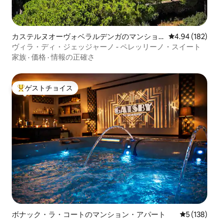
カステルヌオーヴォベラルデンガのマンショ
レビュー182件
4.94 (182)
ン・アパート
ヴィラ・ディ・ジェッジャーノ - ペレッリーノ・スイート
家族
·
価格
·
情報の正確さ
ゲストチョイス
大好評のゲストチョイスです。
ボナック・ラ・コートのマンション・アパート
レビュー13
5 (138)