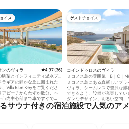
ョイス
ゲストチョイス
ョイス
ゲストチョイス
中5.0つ星の平均評価
オンのヴィラ
レビュー36件、5つ星中4.97つ星の平均評価
4.97 (36)
コインドゥロスのヴィラ
の眺望とインフィニティ温水プ
ミコノス島の雰囲気｜B｜C｜M&
えた物件
Tilemachosプール＆ジャグジー
ペラギアの静かな丘に囲まれた
ミコノス島にある真新しいプラ
Villa Blue Keyをご覧くださ
ヴィラ。シームレスで贅沢な滞
リアビーチからわずか数分、ヘ
できるよう、設備が充実してい
ン市内中心部まで車ですぐで
ダンなデザイン、明るい空間、
るサウナ付きの宿泊施設で人気のア
プライベートヴィラは最大14名
要なすべての快適さ。専用のバ
宿泊いただけます。高級なアメ
ーコーナー、空と水を繋ぐ印象
設備、パノラマの海の景色、完
フィニティスタイルのプール、
イバシーを備え、クレタ島での
ような山と海の景色をお楽しみ
ない滞在をお楽しみいただけま
い。24時間年中無休のサービス