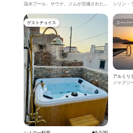
温水プール、サウナ、ジムが完備された
シリン・
寝室3室のヴィラ（3A評価）
ーフロン
ゲストチョイス
スーパー
ゲストチョイス
スーパー
アルミリ
ジャグジー
プール*
シミの一軒家
レビュー9件、5つ星
5.0 (9)