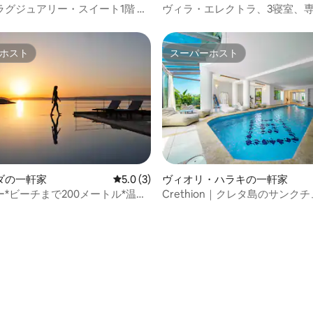
ラグジュアリー・スイート1階 シ
ヴィラ・エレクトラ、3寝室、
ト
ル、庭
ホスト
スーパーホスト
ホスト
スーパーホスト
ダの一軒家
レビュー3件、5つ星中5.0つ星の平均評価
5.0 (3)
ヴィオリ・ハラキの一軒家
*ビーチまで200メートル*温水
Crethion｜クレタ島のサンク
サウナ
プール、ジャグジー、ジム
中5.0つ星の平均評価