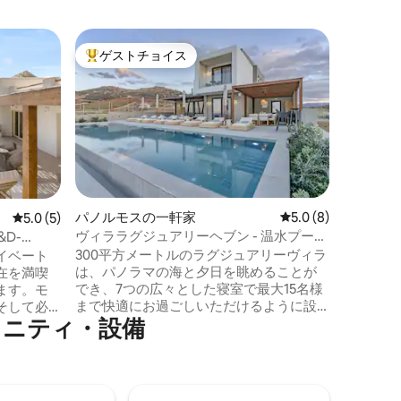
イラクリ
ゲストチョイス
ゲスト
大好評のゲストチョイスです。
ゲスト
Villa 
フィニテ
マルヴェ
ャ観光局の
vacatio
ています。 クレタ島の北海岸、
うに美し
エーゲ海
Malvezz
個性豊か
パノルモスの一軒家
レビュー8件、5つ星
5.0 (8)
レビュー5件、5つ星中5.0つ星の平均評価
5.0 (5)
ム、快適
ヴィララグジュアリーヘブン - 温水プール
D-
合した建
付き
300平方メートルのラグジュアリーヴィラ
イベート
とイラク
は、パノラマの海と夕日を眺めることが
在を満喫
ラマビュ
でき、7つの広々とした寝室で最大15名様
ます。モ
まで快適にお過ごしいただけるように設
そして必
メニティ・設備
計されています。最高のロケーションに
ーベキュ
位置するこの住宅には、500平方メートル
的なイン
にわたる印象的な屋外スペース、2つのリ
息をのむ
ビングルーム、サウナ付きジム、設備の
くださ
整ったキッチンがあります。最寄りのビ
をご提供