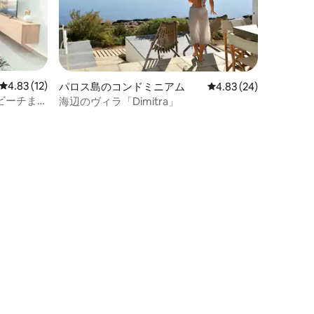
レビュー12件、5つ星中4.83つ星の平均評価
4.83 (12)
パロス島のコンドミニアム
レビュー24件、5つ星
4.83 (24)
スビーチまで
海辺のヴィラ「Dimitra」