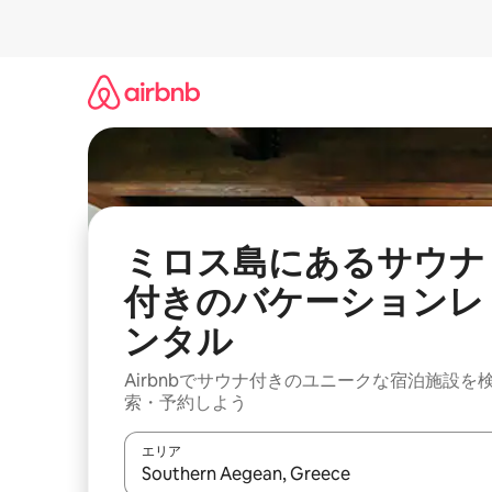
コ
ン
テ
ン
ツ
に
ス
キ
ッ
プ
ミロス島にあるサウナ
付きのバケーションレ
ンタル
Airbnbでサウナ付きのユニークな宿泊施設を
索・予約しよう
エリア
検索結果が表示されたら、上下の矢印キーを使っ