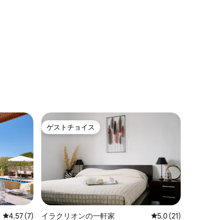
ゲストチョイス
ゲストチョイス
レビュー7件、5つ星中4.57つ星の平均評価
4.57 (7)
イラクリオンの一軒家
レビュー21件、5つ
5.0 (21)