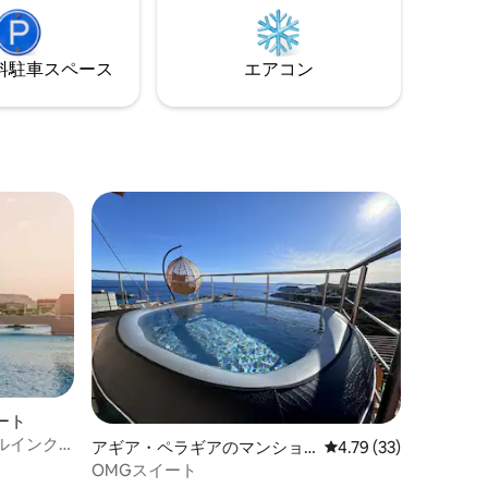
ーチからわずか1 km、パノルモの海辺の
ー、リラ
村から3 kmの場所にあり、国道に直接ア
ノス体験
クセスできるため、プライバシーとアメ
ガント、
⁠車ス⁠ペ⁠ー⁠ス
エアコン
ニティ・設備へのアクセスの両方が確保
でしょ
されています。
しましょ
ート
ルインク
アギア・ペラギアのマンショ
レビュー33件、5つ星
4.79 (33)
ン・アパート
OMGスイート