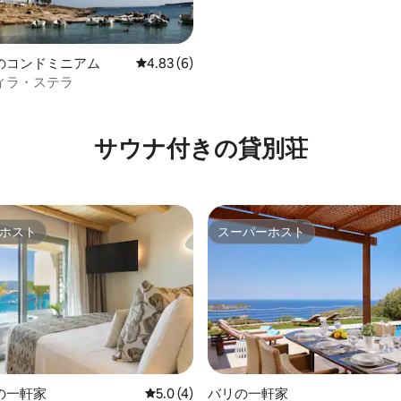
のコンドミニアム
レビュー6件、5つ星中4.83つ星の平均評価
4.83 (6)
ィラ・ステラ
中4.2つ星の平均評価
サウナ付きの貸別荘
ホスト
スーパーホスト
ホスト
スーパーホスト
中5.0つ星の平均評価
の一軒家
レビュー4件、5つ星中5.0つ星の平均評価
5.0 (4)
バリの一軒家