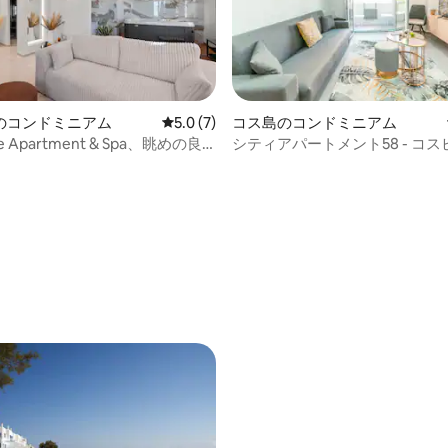
のコンドミニアム
レビュー7件、5つ星中5.0つ星の平均評価
5.0 (7)
コス島のコンドミニアム
xe Apartment & Spa、眺めの良
シティアパートメント58 - コ
5分
4.82つ星の平均評価