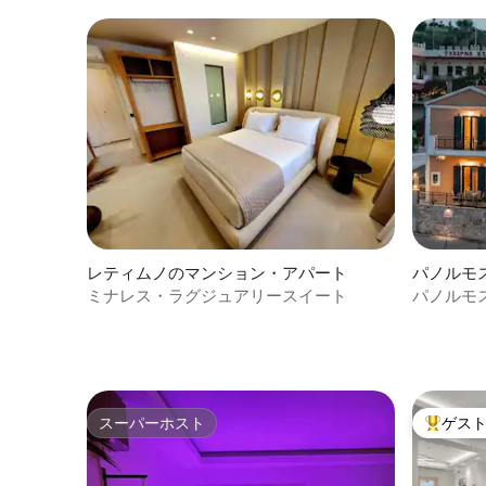
ユニットソファ、ベージュの布張り椅子
を備えた木製のダイニングテーブル、装
飾品がお部屋に洗練された雰囲気を添え
ています。リラックスしたり、ゲストを
もてなしたり、景色を楽しむのに最適な
場所です。 モダンなスパルームは、絶対
的なリラクゼーションの楽園です！ガラ
スドア付きの木製サウナが中心的存在感
を放ち、温かく魅力的な雰囲気を作り出
しています。サウナのラウンジエリア
は、心地よいサウナセッションの後にく
つろぐのに最適です。 設備が充実したモ
ダンなオープンキッチンには、天然木と
レティムノのマンション・アパート
パノルモ
黒のアクセントが組み合わされていま
す。大きくて素晴らしい窓と装飾のディ
ミナレス・ラグジュアリースイート
パノルモ
テールが、キッチンに清潔で豪華な雰囲
Interhom
気を与えています。 3つのベッドルーム
は、落ち着きと静けさを醸し出していま
す。すっきりとしたライン、自然素材、
ニュートラルなトーンが、魅力的でリラ
ックスできる空間を作り出しています。
スーパーホスト
ゲス
スーパーホスト
大好評の
木製のヘッドボードと棚が温かみをプラ
スし、抽象的なアートと鉢植えが部屋に
個性と生命をもたらします。大きな木製