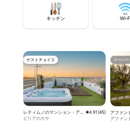
す。 • 温水塩水プールとホットタブ •ジャ
しです。 Reflections Kave Villaは、豪華さ
グジー、
と機能性の美しい組み合わせを強調し
リヤード
た、インスピレーションあふれる生活空
キッチン
Wi-F
オーブン
間を創り出すモダンな住宅施設です！こ
チまで10
のエコヴィラにはフラットガーデンルー
フがあり、居心地が良く親密な雰囲気を
作り出しています。広範囲にガラスを使
用することで、屋内と屋外のリビングス
ペースをシームレスにしています。屋外
エリアには、滝のあるプールと水中ラウ
ンジチェア、ホットタブ、快適な屋外用
ゲストチョイス
スーパー
ゲストチョイス
スーパー
家具を備えたさまざまな座席エリアがあ
ります。家は石の壁に囲まれており、さ
まざまな植物や花が植えられた庭があり
ます。全体的なデザインは現代的でエレ
ガントで、魅力的で魅力的な空間になっ
ています。 モダンな家具、ミニマルなデ
ザイン、素晴らしい屋外の景色が組み合
わさったリビングとダイニングエリア
は、エレガントで魅力的な空間を作り出
レティムノのマンション・ア
レビュー45件、5つ星中
4.91 (45)
アファン
しています。屋内と屋外のリビングスペ
パート
アパート
ビリアのカサ
アファン
ースがシームレスに融合し、周囲の自然
の美しさが際立ちます。 大きなグレーの