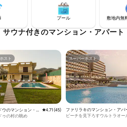
するこのヴィラは、プライバシ
サウナ、ジム •ホームシネマ、ビ
クゼーション、そして真のミコ
台、卓球台 •バーベキュー、ピザ
をお約束します。気軽で、エレ
i
プール
敷地内無料駐
、子供用プレイグラウンド •ビー
そして忘れられない体験となる
分、ヘラクリオンまで20分
う。ミコノス島の雰囲気を探索
う。
サウナ付きのマンション・アパート
ホスト
スーパーホスト
ホスト
スーパーホスト
4.91つ星の平均評価
ファリラキのマンション・アパ
ドウのマンション・
レビュー45件、5つ星中4.71つ星の平均評価
4.71 (45)
ビーチを見下ろすウルトラオー
ドゥの村の眺め
ルーシブリゾート