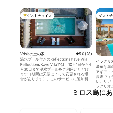
ゲストチョイス
ゲストチ
大好評のゲストチョイスです。
ゲストチ
Vrisiaの土の家
レビュー28件、5つ星
5.0 (28)
温水プール付きのReflections Kave Villa
イラクリ
Reflections Kave Villaでは、10月1日から4
豪華な海
月30日まで温水プールをご利用いただけ
ールを備
アギア・
ます（期間は天候によって変更される場
高級ヴィラ、
合があります）。このサービスに追加料
い。リガ
金はかかりません。 Reflections Kave Villa
ラクリオ
では、温水ジャグジーとサウナ付きのス
ミロス島にあ
す。この
パエリアをご利用いただけます。このサ
様までご
ービスは追加料金はかかりません。
ニティ・
Reflections Kave Villaでは、周辺の山や自
全なプラ
然を探索するための電動自転車を2台提供
忘れられ
しています。このサービスは追加料金な