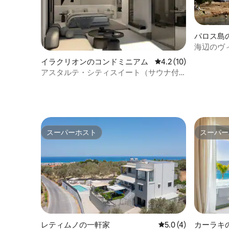
パロス島
海辺のヴ
イラクリオンのコンドミニアム
レビュー10件、5つ星
4.2 (10)
アスタルテ・シティスイート（サウナ付
き）
スーパーホスト
スーパー
スーパーホスト
スーパー
レティムノの一軒家
レビュー4件、5つ星
5.0 (4)
カーラキ