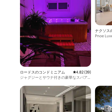
のスラットクローゼットのドアと、スポ
ットライトで照らされた別の鉢植えが置
かれた廊下が、全体的に現代的な美しさ
を添えています。美しく整理された空間
は、くつろぎと充電に最適です。
ナクソス
Pnoe Lu
い3階
ロードスのコンドミニアム
レビュー39件、5つ星中
4.82 (39)
ジャグジーとサウナ付きの豪華なスパア
パートメント｜海の眺め