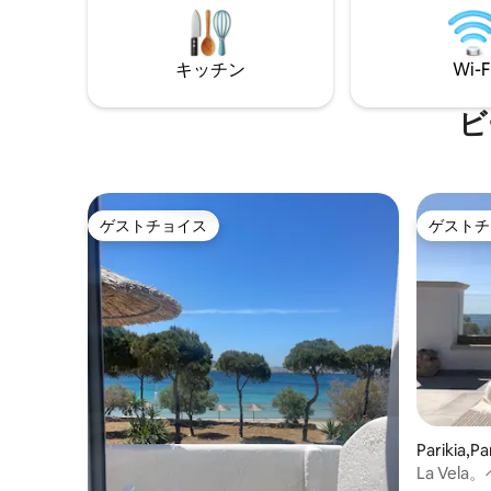
ーブルがあります。 小さな湾に位置し、
平方メー
サラキニコと同様に月のような白い岩が
すバルコ
家の前にあり、アクアハウス1と3と一緒に
デスの要
キッチン
Wi-F
人里離れた入り江を形成しています。 地
リースタ
元の製品を詰めたウェルカムバスケット
をご用意しております。
ビ
ゲストチョイス
ゲストチ
ゲストチョイス
ゲストチ
Parikia
アパート
La Ve