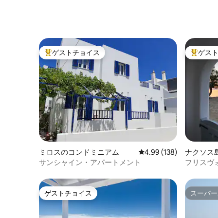
「Ambi」|カルデラの眺望
ゲストチョイス
ゲス
大好評のゲストチョイスです。
大好評の
ミロスのコンドミニアム
レビュー138件、5つ星
4.99 (138)
ナクソス
サンシャイン・アパートメント
フリスヴ
ゲストチョイス
スーパー
ゲストチョイス
スーパー