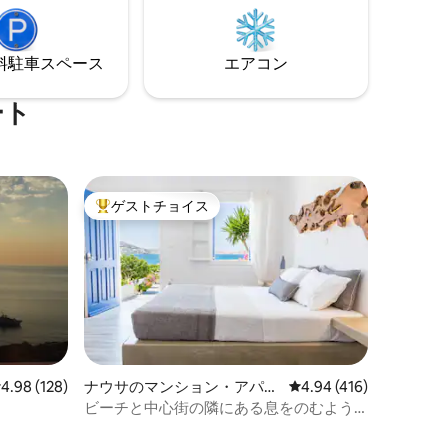
がらお食
す。 海が足元にあるテラスでお食事や飲
ダマス港
み物をお楽しみいただけます！ アダマス
港まで車で5分です。
⁠車ス⁠ペ⁠ー⁠ス
エアコン
ート
ゲストチョイス
大好評のゲストチョイスです。
レビュー128件、5つ星中4.98つ星の平均評価
4.98 (128)
ナウサのマンション・アパー
レビュー416件、5つ星
4.94 (416)
ト
ビーチと中心街の隣にある息をのむよう
な海と夕日の景色