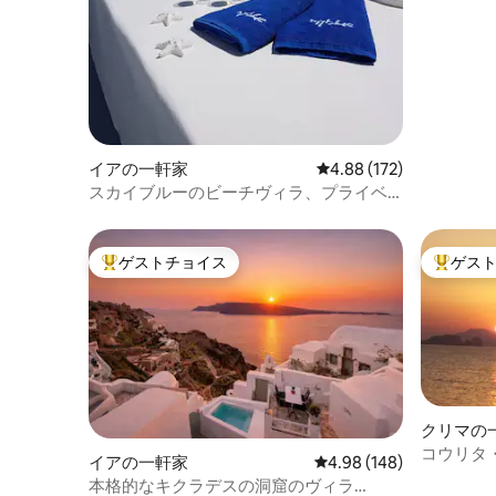
イアの一軒家
レビュー172件、5つ星
4.88 (172)
スカイブルーのビーチヴィラ、プライベ
ートプール、サンセットビュー
ゲストチョイス
ゲス
大好評のゲストチョイスです。
大好評の
クリマの
コウリタ
イアの一軒家
レビュー148件、5つ星
4.98 (148)
本格的なキクラデスの洞窟のヴィラ