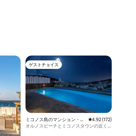
ゲストチョイス
ゲストチョイス
ミコノス島のマンション・ア
レビュー172件、5つ星
4.92 (172)
パート
オルノスビーチとミコノスタウンの近く
にある貸切ジャグジー付きの宿泊先