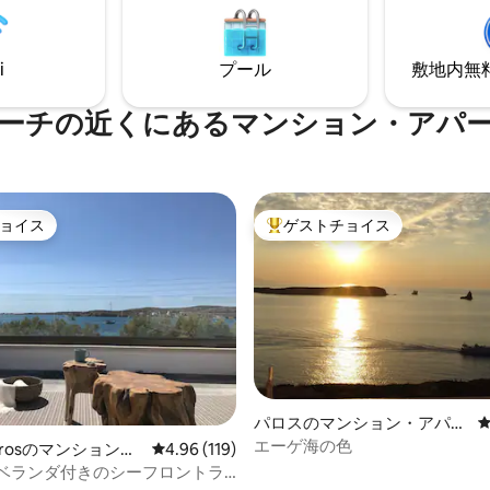
ゲ海の素晴らしい景色を眺めな
トルのアパートには、海を見渡
事とお飲み物を楽しめます。 ア
ニーがあり、ユニークなキクラ
まで車で5分です。
素を特徴とするモダンなカント
i
プール
敷地内無料駐
イルが保たれています。
ーチの近くにあるマンション・アパ
ョイス
ゲストチョイス
ョイス
大好評のゲストチョイスです。
パロスのマンション・アパー
ト
エーゲ海の色
,Parosのマンション・
レビュー119件、5つ星中4.96つ星の平均評価
4.96 (119)
la。ベランダ付きのシーフロントラ