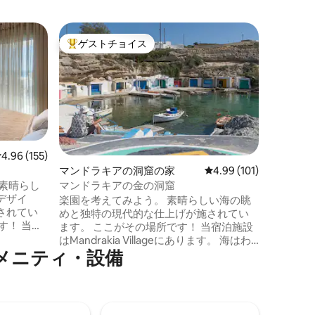
アギア・
ゲストチョイス
ゲス
大好評のゲストチョイスです。
大好評
様式の家
Villa 
ヴィラ・
ください
トは、シ
のような
家の目の
明な青い
ルコニー
レビュー155件、5つ星中4.96つ星の平均評価
4.96 (155)
ときに、
マンドラキアの洞窟の家
レビュー101件、5つ星
4.99 (101)
ができま
素晴らし
マンドラキアの金の洞窟
ら、ここ
デザイ
楽園を考えてみよう。 素晴らしい海の眺
す。私た
されてい
めと独特の現代的な仕上げが施されてい
の装飾の
す！ 当宿
ます。 ここがその場所です！ 当宿泊施設
っていま
す。 海
はMandrakia Villageにあります。 海はわ
ベッド1台
メニティ・設備
ずか5 m先にあります。 ダブルベッドを備
チン、バス
えたベッドルーム1室、お子様2名様用ソフ
）、スマ
ァ1台、設備の整ったキッチン、バスルー
で構成され
ム（無料衛生用品付き）、スマートテレ
色のエー
ビ、エアコン、Wi - Fiで構成されていま