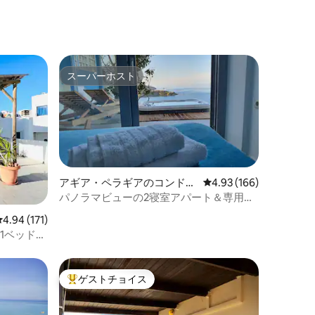
スーパーホスト
スーパーホスト
アギア・ペラギアのコンドミ
レビュー166件、5つ星
4.93 (166)
ニアム
パノラマビューの2寝室アパート＆専用ジ
ャグジー
レビュー171件、5つ星中4.94つ星の平均評価
4.94 (171)
1ベッドル
ゲストチョイス
大好評のゲストチョイスです。