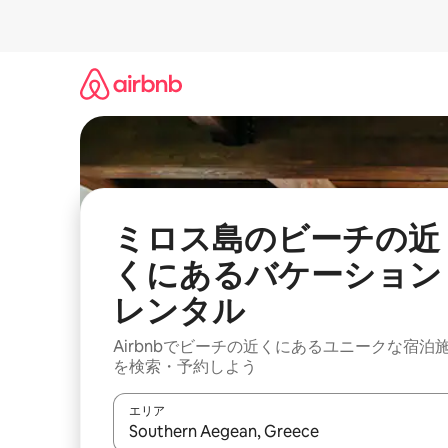
コ
ン
テ
ン
ツ
に
ス
キ
ッ
プ
ミロス島のビーチの近
くにあるバケーション
レンタル
Airbnbでビーチの近くにあるユニークな宿泊
を検索・予約しよう
エリア
検索結果が表示されたら、上下の矢印キーを使っ