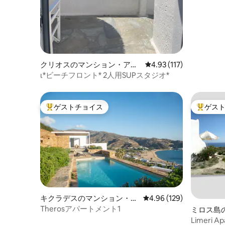
グジュア
クリオスのマンション・アパ
レビュー117件、5つ星
4.93 (117)
ート
ι*ビーチフロント* 2人用SUPスタジオ*
ゲストチョイス
ゲス
大好評のゲストチョイスです。
大好評の
キクラデスのマンション・ア
レビュー129件、5つ星
4.96 (129)
パート
Therosアパートメント1
ミロス島
ート
Limeri