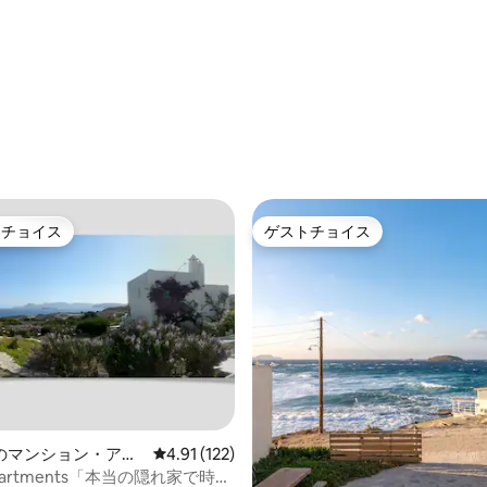
リーアパートメント
中4.93つ星の平均評価
トチョイス
ゲストチョイス
ゲストチョイスです。
ゲストチョイス
中4.96つ星の平均評価
のマンション・アパ
レビュー122件、5つ星中4.91つ星の平均評価
4.91 (122)
 Apartments「本当の隠れ家で時間