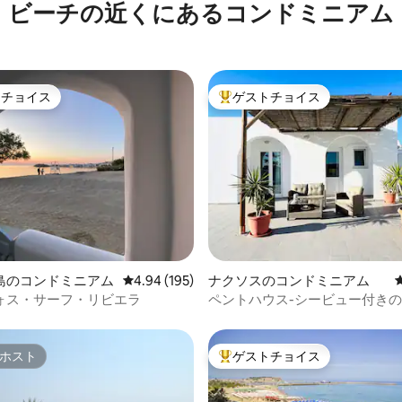
ビーチの近くにあるコンドミニアム
「Cathrin」
トチョイス
ゲストチョイス
ゲストチョイスです。
大好評のゲストチョイスです。
中4.99つ星の平均評価
島のコンドミニアム
レビュー195件、5つ星中4.94つ星の平均評価
4.94 (195)
ナクソスのコンドミニアム
ォス・サーフ・リビエラ
ペントハウス-シービュー付きの
ームのアパート
ホスト
ゲストチョイス
ホスト
大好評のゲストチョイスです。