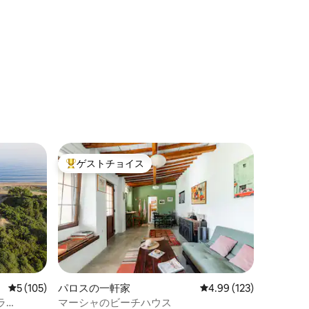
ゲストチョイス
大好評のゲストチョイスです。
レビュー105件、5つ星中5つ星の平均評価
5 (105)
パロスの一軒家
レビュー123件、5つ星
4.99 (123)
ラ
マーシャのビーチハウス