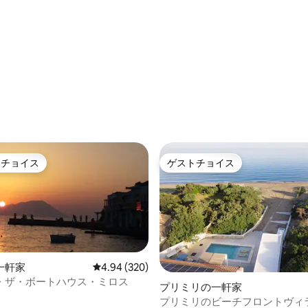
中4.88つ星の平均評価
トチョイス
ゲストチョイス
ゲストチョイスです。
ゲストチョイス
一軒家
レビュー320件、5つ星中4.94つ星の平均評価
4.94 (320)
・ザ・ボートハウス・ミロス
中4.98つ星の平均評価
プリミリの一軒家
プリミリのビーチフロントヴィ