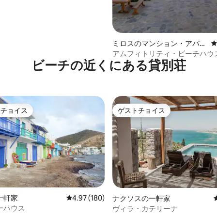
」
ミロスのマンション・アパー
ト
アムフィトリティ・ビーチハウス 
ビーチの近くにある貸別荘
トチョイス
ゲストチョイス
ゲストチョイスです。
ゲストチョイス
一軒家
レビュー180件、5つ星中4.97つ星の平均評価
4.97 (180)
ナクソスの一軒家
ーハウス
ヴィラ・カテリーナ