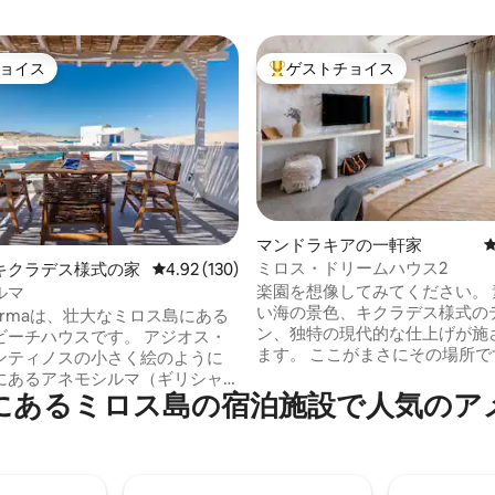
ョイス
ゲストチョイス
ョイス
大好評のゲストチョイスです。
マンドラキアの一軒家
ミロス・ドリームハウス2
中4.95つ星の平均評価
キクラデス様式の家
レビュー130件、5つ星中4.92つ星の平均評価
4.92 (130)
楽園を想像してみてください。 
ルマ
い海の景色、キクラデス様式の
syrmaは、壮大なミロス島にある
ン、独特の現代的な仕上げが施
ビーチハウスです。 アジオス・
ます。 ここがまさにその場所で
ンティノスの小さく絵のように
泊施設はマンドラキア村にありま
にあるアネモシルマ（ギリシャ
までわずか50mです。 クイーン
にあるミロス島の宿泊施設で人気のア
emos」は風、「syrma」はメリ
の寝室1室、設備の整ったキッ
ートハウス）は、実際には伝統
ルーム（無料のアメニティ付き
rma」の上階で、人々はかつてボ
ートテレビ、エアコン、Wi-Fi
きずり込んで保管し、海から保
ています。 テラスでは、深い青
ました。 オープンスペースの50