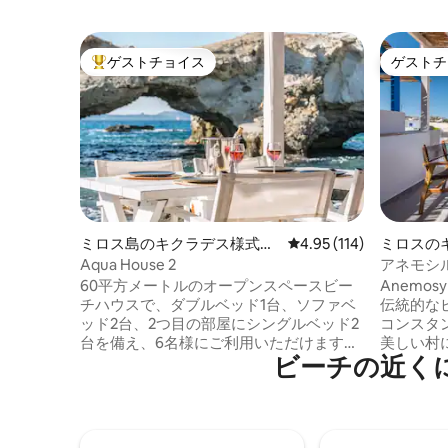
ゲストチョイス
ゲストチ
大好評のゲストチョイスです。
ゲストチ
ミロス島のキクラデス様式の
レビュー114件、5つ星
4.95 (114)
ミロスの
家
Aqua House 2
アネモシ
60平方メートルのオープンスペースビー
Anemo
チハウスで、ダブルベッド1台、ソファベ
伝統的な
ッド2台、2つ目の部屋にシングルベッド2
コンスタ
台を備え、6名様にご利用いただけます。
美しい村
ビーチの近く
とてもスタイリッシュで快適です。 キク
語で「an
ラデス文化と組み合わせたボーホーと居
アンのボ
心地の良いデザインスタイルで飾られて
的な「sy
います。 この家は海の見えるベランダに
ートを引
直接アクセスでき、大きなダイニングテ
護してい