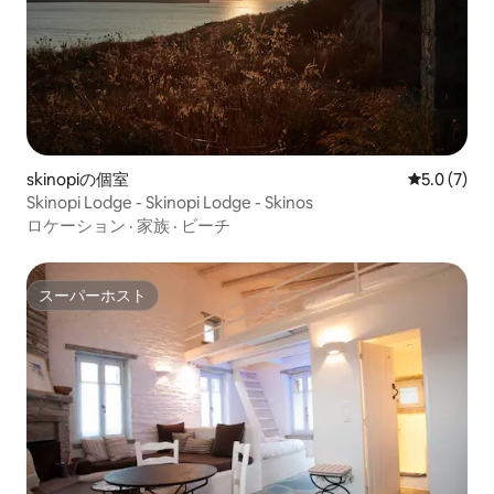
skinopiの個室
レビュー7
5.0 (7)
Skinopi Lodge - Skinopi Lodge - Skinos
ロケーション
·
家族
·
ビーチ
スーパーホスト
スーパーホスト