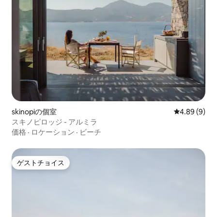
skinopiの個室
レビュー9件
4.89 (9)
スキノピロッジ - アルミラ
価格
·
ロケーション
·
ビーチ
ゲストチョイス
ゲストチョイス