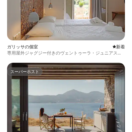
ガリッサの個室
新しい宿
新着
専用屋外ジャグジー付きのヴェントゥーラ・ジュニアスイ
ート
スーパーホスト
スーパーホスト