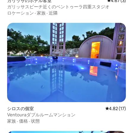
ガリッサのホテル客室
レビュー3件
4.67 (3)
ガリッサスビーチ近くのベントゥーラ四重スタジオ
ロケーション
·
家族
·
近隣
シロスの個室
レビュー17件
4.82 (17)
Ventouraダブルルームマンション
家族
·
価格
·
状態