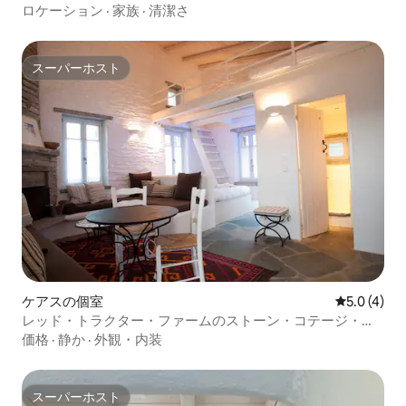
ロケーション
·
家族
·
清潔さ
スーパーホスト
スーパーホスト
ケアスの個室
レビュー4
5.0 (4)
レッド・トラクター・ファームのストーン・コテージ・ス
タジオ
価格
·
静か
·
外観・内装
スーパーホスト
スーパーホスト