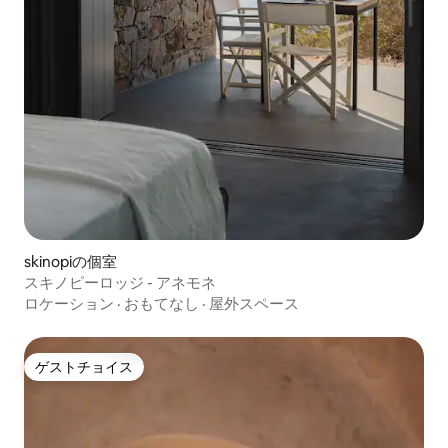
skinopiの個室
スキノピーロッジ - アネモネ
ロケーション
·
おもてなし
·
屋外スペース
ゲストチョイス
ゲストチョイス