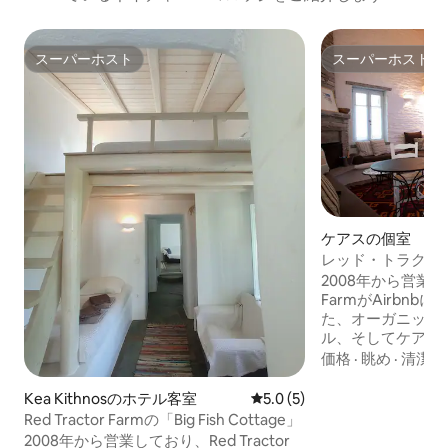
スーパーホスト
スーパーホスト
スーパーホスト
スーパーホスト
ケアスの個室
レッド・トラクタ
ン・コテージ・ス
2008年から営業して
FarmがAirbn
た、オーガニック
ル、そしてケアの
ゴーンフロアとク
価格
·
眺め
·
清潔さ
す！ 木製プラットフォームにダブルベッ
ド、大きなロフト
Kea Kithnosのホテル客室
レビュー5件、5つ星中5.0
5.0 (5)
備えたオープンプ
Red Tractor Farmの「Big Fish Cottage」
暖炉。オーブン、
2008年から営業しており、Red Tractor