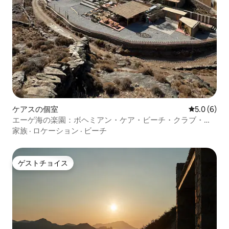
ケアスの個室
レビュー6
5.0 (6)
エーゲ海の楽園：ボヘミアン・ケア・ビーチ・クラブ・リ
ゾート
家族
·
ロケーション
·
ビーチ
ゲストチョイス
ゲストチョイス