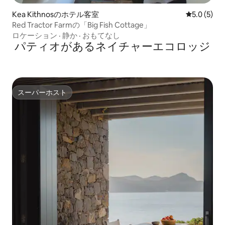
Kea Kithnosのホテル客室
レビュー5
5.0 (5)
Red Tractor Farmの「Big Fish Cottage」
ロケーション
·
静か
·
おもてなし
パティオがあるネイチャーエコロッジ
スーパーホスト
スーパーホスト