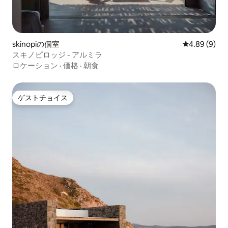
skinopiの個室
レビュー9件
4.89 (9)
スキノピロッジ - アルミラ
ロケーション
·
価格
·
朝食
ゲストチョイス
ゲストチョイス