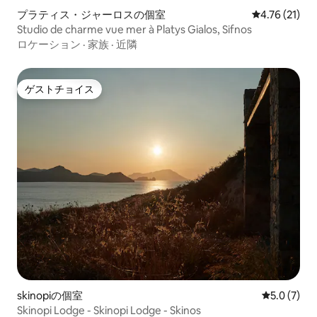
プラティス・ジャーロスの個室
レビュー21件
4.76 (21)
Studio de charme vue mer à Platys Gialos, Sifnos
ロケーション
·
家族
·
近隣
ゲストチョイス
ゲストチョイス
skinopiの個室
レビュー7
5.0 (7)
Skinopi Lodge - Skinopi Lodge - Skinos