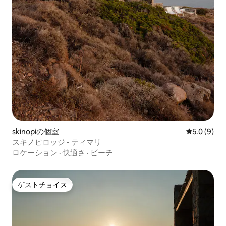
skinopiの個室
レビュー9
5.0 (9)
スキノピロッジ - ティマリ
ロケーション
·
快適さ
·
ビーチ
ゲストチョイス
ゲストチョイス