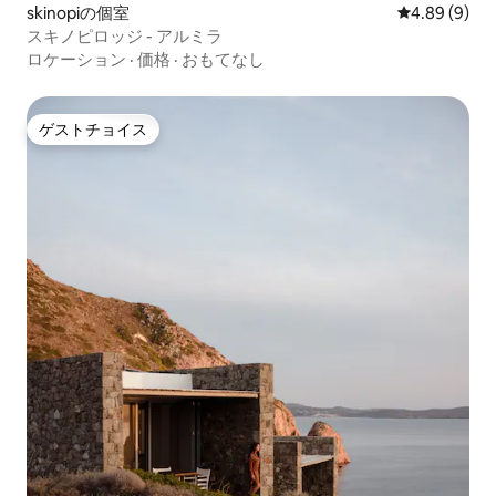
skinopiの個室
レビュー9件
4.89 (9)
スキノピロッジ - アルミラ
ロケーション
·
価格
·
おもてなし
ゲストチョイス
ゲストチョイス