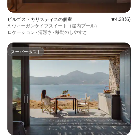
ピルゴス・カリスティスの個室
レビュー6件
4.33 (6)
Λ ヴィーガンケイブスイート（屋内プール）
ロケーション
·
清潔さ
·
移動のしやすさ
スーパーホスト
スーパーホスト