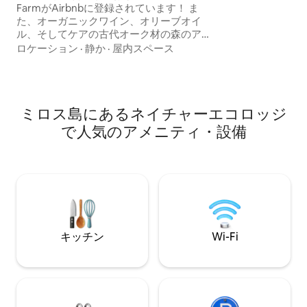
設備の整ったキッチン。 オリ
FarmがAirbnbに登録されています！ ま
下ろす正面ベラン
た、オーガニックワイン、オリーブオイ
ア付きのプライベ
ル、そしてケアの古代オーク材の森のア
ウスキーピング。 その他の宿泊施設のオ
ゴーンフロアとクッキーも生産していま
ロケーション
·
静か
·
屋内スペース
プションについて
す！ ガーデンレベルのダブルルーム：木
い。
製プラットフォームのベッド、冷蔵庫、
コーヒーメーカーなど、ラウンジチャー
ジと日陰の大きな屋外テーブルを備えた
ミロス島にあるネイチャーエコロッジ
プライベートな人里離れた庭。 毎日のハ
ウスキーピング。 Red Tractor Farmで
で人気のアメニティ・設備
は、「内側」を提供しています。Keaに
関する情報、ハイキングの手配などをお
手伝いします その他の宿泊施設のオプシ
ョンについてもお問い合わせください。
キッチン
Wi-Fi