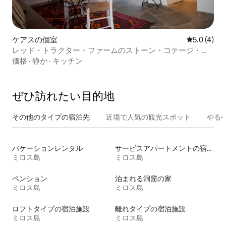
ケアスの個室
レビュー4
5.0 (4)
レッド・トラクター・ファームのストーン・コテージ・ス
タジオ
価格
·
静か
·
キッチン
ぜひ訪⁠れ⁠た⁠い目⁠的⁠地
その他のタ⁠イ⁠プ⁠の宿⁠泊⁠先
近場で人気の観光スポット
やる
バケーションレンタル
サービスアパートメントの宿泊施設
ミロス島
ミロス島
ペンション
泊まれる洞窟の家
ミロス島
ミロス島
ロフトタイプの宿泊施設
離れタイプの宿泊施設
ミロス島
ミロス島