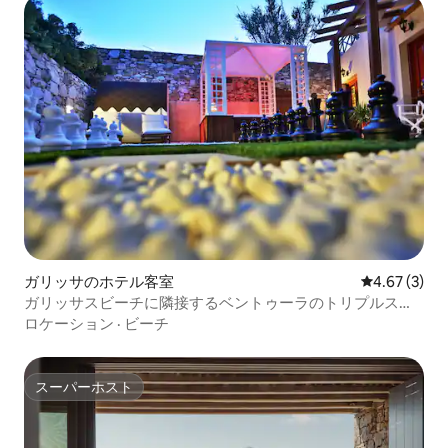
ガリッサのホテル客室
レビュー3件
4.67 (3)
ガリッサスビーチに隣接するベントゥーラのトリプルスタ
ジオ
ロケーション
·
ビーチ
スーパーホスト
スーパーホスト