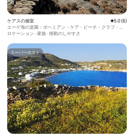
ケアスの個室
レビュー6
5.0 (6)
エーゲ海の楽園：ボヘミアン・ケア・ビーチ・クラブ・リ
ゾート
ロケーション
·
家族
·
移動のしやすさ
スーパーホスト
スーパーホスト