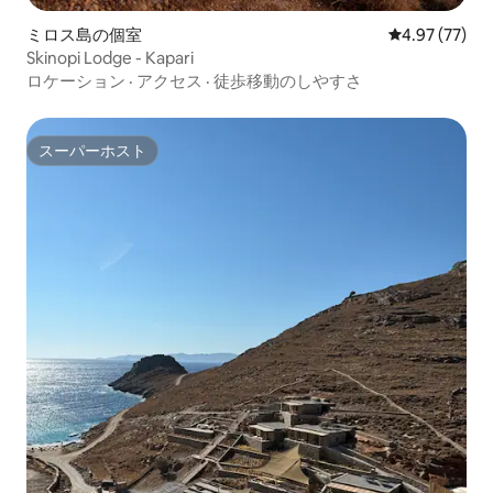
ミロス島の個室
レビュー77件
4.97 (77)
Skinopi Lodge - Kapari
ロケーション
·
アクセス
·
徒歩移動のしやすさ
スーパーホスト
スーパーホスト