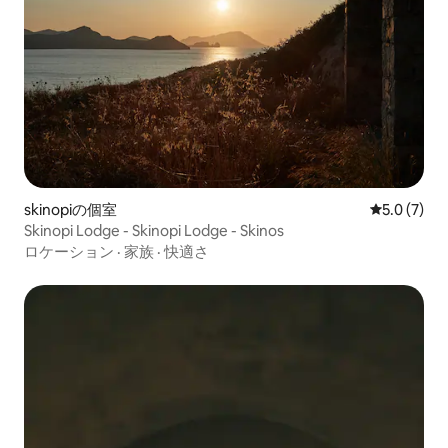
skinopiの個室
レビュー7
5.0 (7)
Skinopi Lodge - Skinopi Lodge - Skinos
ロケーション
·
家族
·
快適さ