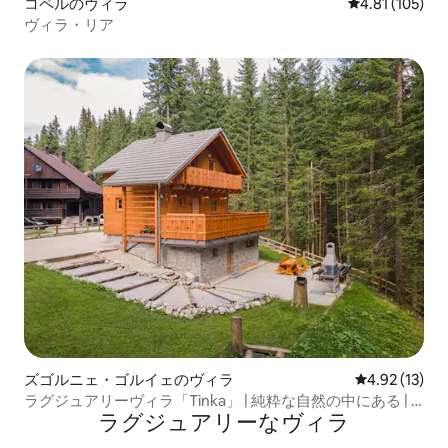
コペルのヴィラ
レビュー105件
4.81 (105)
ヴィラ・リア
ズゴルニェ・ゴルイェのヴィラ
レビュー13件
4.92 (13)
ラグジュアリーヴィラ「Tinka」 | 純粋な自然の中にある | *
ラグジュアリーなヴィラ
サウナ*