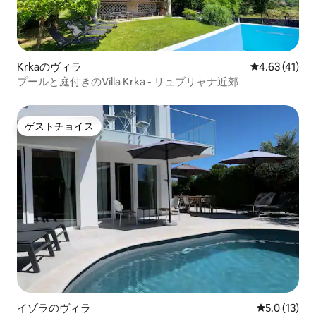
Krkaのヴィラ
レビュー41件
4.63 (41)
プールと庭付きのVilla Krka - リュブリャナ近郊
ゲストチョイス
ゲストチョイス
イゾラのヴィラ
レビュー13
5.0 (13)