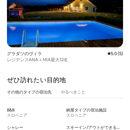
グラダツのヴィラ
レビュー5
5.0 (5)
レジデンスANA + MIA最大12名
ぜひ訪⁠れ⁠た⁠い目⁠的⁠地
その他のタ⁠イ⁠プ⁠の宿⁠泊⁠先
やるべきこと
B&B
納屋タイプの宿泊施設
スロベニア
スロベニア
シャレー
スキーイン/アウトができる宿泊先