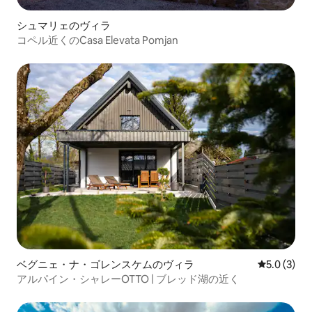
シュマリェのヴィラ
コペル近くのCasa Elevata Pomjan
ベグニェ・ナ・ゴレンスケムのヴィラ
レビュー3
5.0 (3)
アルパイン・シャレーOTTO | ブレッド湖の近く