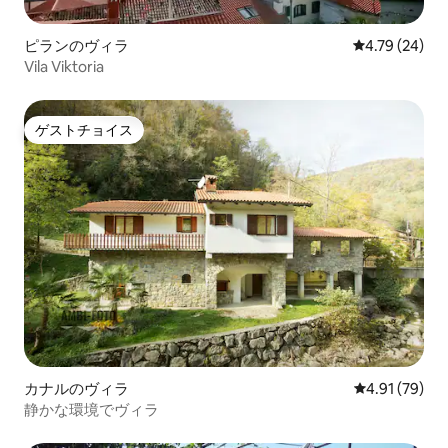
ピランのヴィラ
レビュー24件
4.79 (24)
Vila Viktoria
ゲストチョイス
ゲストチョイス
カナルのヴィラ
レビュー79件
4.91 (79)
静かな環境でヴィラ