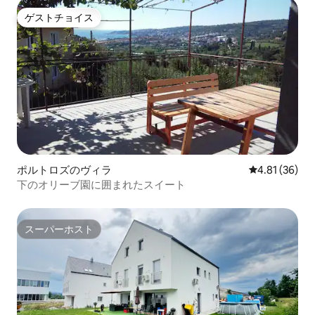
ゲストチョイス
ゲストチョイス
ポルトロズのヴィラ
レビュー36件
4.81 (36)
下のオリーブ園に囲まれたスイート
スーパーホスト
スーパーホスト