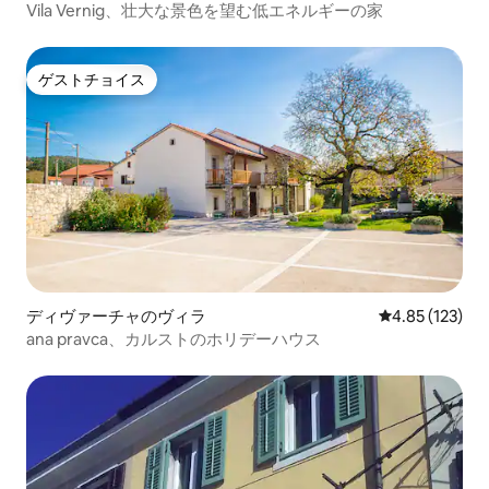
Vila Vernig、壮大な景色を望む低エネルギーの家
ゲストチョイス
ゲストチョイス
ディヴァーチャのヴィラ
レビュー123件
4.85 (123)
ana pravca、カルストのホリデーハウス