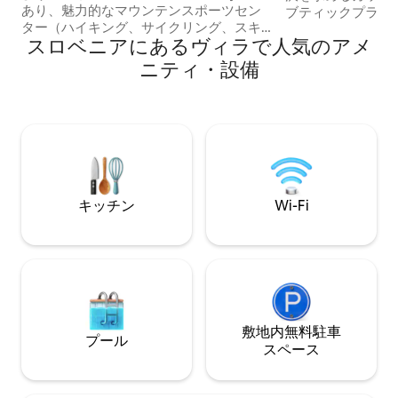
あり、魅力的なマウンテンスポーツセン
ブティックプライ
ター（ハイキング、サイクリング、スキ
ージがあなたを待
スロベニアにあるヴィラで人気のアメ
ー、ツーリング、カヤック）である
ンド式サウナでリ
Kranjska Gora & Planicaから5分です。 ス
グジーの温かいお
ニティ・設備
ロベニアで最も美しい山脈のひとつの素
杯しましょう。晴
晴らしい景色を眺めながら、穏やかな休
アまで広がる絵画
息をお楽しみいただけます。 ヴィラに
マビューを眺めな
は、屋外サウナ、暖炉、寝室3室、バスル
お楽しみいただけ
ーム、ガレージ、キッチン、屋外収納庫
部屋は柔らかな雰
（スキー板、自転車）があります。ペッ
星が輝き、世界の
ト料金（10ユーロ/頭/泊）がかかりま
す。
す。ID：130500
キッチン
Wi-Fi
敷地内無料駐⁠車
プール
ス⁠ペ⁠ー⁠ス