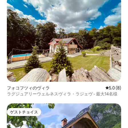
フォコフツィのヴィラ
レビュー8
5.0 (8)
ラグジュアリーウェルネスヴィラ・ラジェヴ - 最大14名様
ゲストチョイス
ゲストチョイス