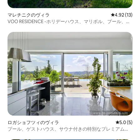
マレチニクのヴィラ
レビュー13件
4.92 (13)
VOO RESIDENCE -ホリデーハウス、マリボル、プール、リ
ラックス
ロガショフツィのヴィラ
レビュー5
5.0 (5)
プール、ゲストハウス、サウナ付きの特別なプレミアムロ
ッジ