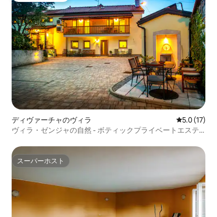
ディヴァーチャのヴィラ
レビュー17
5.0 (17)
ヴィラ・ゼンジャの自然 - ボティックプライベートエステ
ート
スーパーホスト
スーパーホスト