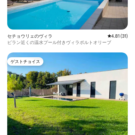
セチョウリェのヴィラ
レビュー31件
4.81 (31)
ピラン近くの温水プール付きヴィラポルトオリーブ
ゲストチョイス
ゲストチョイス