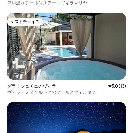
専用温水プール付きアートヴィラマリヤ
ゲストチョイス
ゲストチョイス
グラチシュチェのヴィラ
レビュー13
5.0 (13)
ヴィラ・ノスタルジアのプールとウェルネス