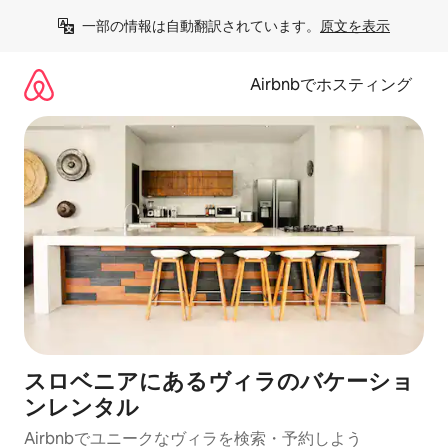
コ
一部の情報は自動翻訳されています。
原文を表示
ン
テ
ン
Airbnbでホスティング
ツ
に
ス
キ
ッ
プ
スロベニアにあるヴィラのバケーショ
ンレンタル
Airbnbでユニークなヴィラを検索・予約しよう