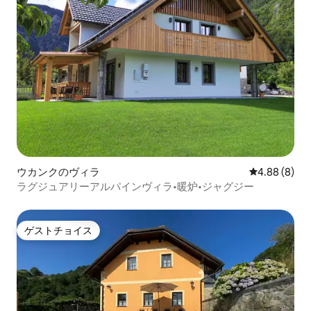
ウカンクのヴィラ
レビュー8件
4.88 (8)
ラグジュアリーアルパインヴィラ•暖炉•ジャグジー
ゲストチョイス
ゲストチョイス