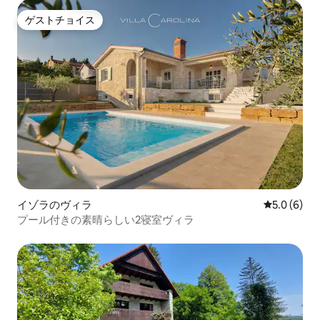
ゲストチョイス
ゲストチョイス
イゾラのヴィラ
レビュー6
5.0 (6)
プール付きの素晴らしい2寝室ヴィラ