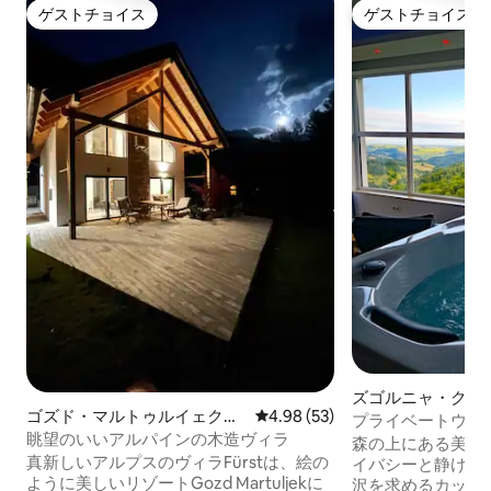
ゲストチョイス
ゲストチョイス
ゲストチョイス
ゲストチョイス
ズゴルニャ・クン
ゴズド・マルトゥルイェクの
レビュー53件、5つ星中4.98
4.98 (53)
ラ
プライベートウェ
ヴィラ
眺望のいいアルパインの木造ヴィラ
ー、サウナ、ジャ
森の上にある美し
真新しいアルプスのヴィラFürstは、絵の
イバシーと静けさ
ように美しいリゾートGozd Martuljekに
沢を求めるカップ