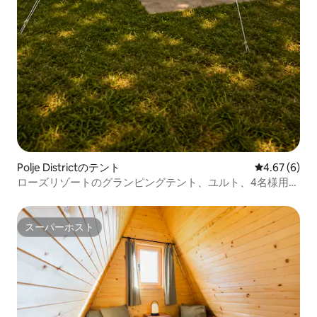
Polje Districtのテント
レビュー6件
4.67 (6)
ローズリゾートのグランピングテント、ユルト、4名様用、
キャンプ
スーパーホスト
スーパーホスト