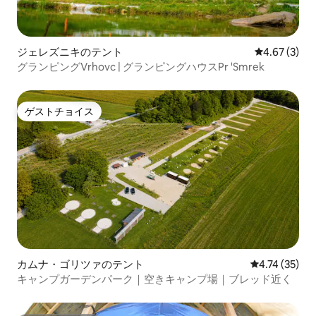
ジェレズニキのテント
レビュー3件
4.67 (3)
グランピングVrhovc | グランピングハウスPr 'Smrek
ゲストチョイス
ゲストチョイス
カムナ・ゴリツァのテント
レビュー35件
4.74 (35)
キャンプガーデンパーク｜空きキャンプ場｜ブレッド近く