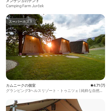
メンゲシュのテント
Camping Farm Jurček
スーパーホスト
スーパーホスト
カムニークの個室
レビュー7件
4.71 (7)
グランピング3ヘルスリゾート・トゥニツェ | 純粋な自然の
中で