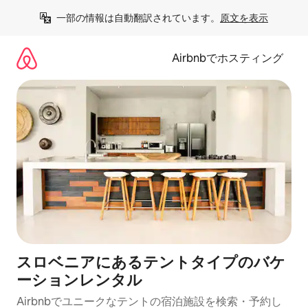
コ
一部の情報は自動翻訳されています。
原文を表示
ン
テ
ン
Airbnbでホスティング
ツ
に
ス
キ
ッ
プ
スロベニアにあるテントタイプのバケ
ーションレンタル
Airbnbでユニークなテントの宿泊施設を検索・予約し