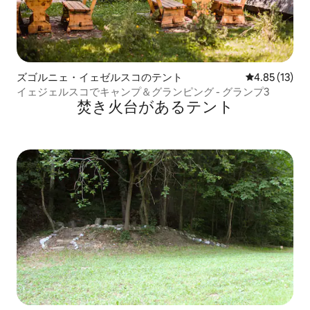
ズゴルニェ・イェゼルスコのテント
レビュー13件
4.85 (13)
イェジェルスコでキャンプ＆グランピング - グランプ3
焚き火台があるテント