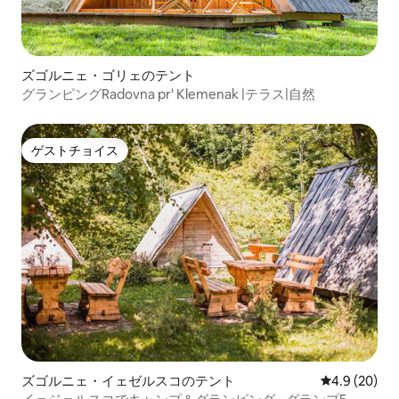
ズゴルニェ・ゴリェのテント
グランピングRadovna pr' Klemenak |テラス|自然
ゲストチョイス
ゲストチョイス
ズゴルニェ・イェゼルスコのテント
レビュー20
4.9 (20)