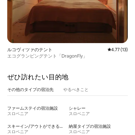
ルコヴィツァのテント
レビュー13件
4.77 (13)
エコグランピングテント「DragonFly」
ぜひ訪⁠れ⁠た⁠い目⁠的⁠地
その他のタ⁠イ⁠プ⁠の宿⁠泊⁠先
やるべきこと
ファームステイの宿泊施設
シャレー
スロベニア
スロベニア
スキーイン/アウトができる宿泊先
納屋タイプの宿泊施設
スロベニア
スロベニア