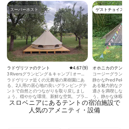
スーパーホスト
ゲストチョイス
スーパーホスト
ゲストチョイス
ラドヴリツァのテント
レビュー9件、5つ星中4.67
4.67 (9)
オホニカのテント
3 Riversグランピング＆キャンプ | オーチ
コージーグランピ
ャードにあるテント
前」
ラドヴリツァ近くの元農場の果樹園にあ
静かなPred Pe
る、2人用の居心地の良いグランピングテ
ある魅力的なグラ
ントで自然とのつながりを取り戻しまし
適さを満喫しなが
ょう。穏やかな環境、新鮮な空気、プラ
う。静かな休暇を
スロベニアにあるテントの宿泊施設で
イベートテラス、緑豊かな田園地帯の景
り旅の旅行者に最
色 このテントは3 Rivers Glamping and
は、素朴な魅力と
人気のアメニティ・設備
Campingの一部で、街の騒音から離れた
備えています。 
静かな休息の場を提供しています。ただ
ントには、快適な
し、町の中心部やレストランなどまでは
いリネン、アンビ