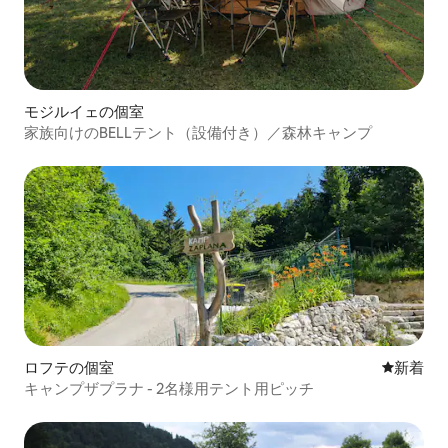
モジルイェの個室
家族向けのBELLテント（設備付き）／森林キャンプ
ロフテの個室
新しい宿
新着
キャンプザプラナ - 2名様用テント用ピッチ