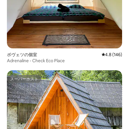
ボヴェツの個室
レビュー146
4.8 (146)
Adrenaline - Check Eco Place
スーパーホスト
スーパーホスト