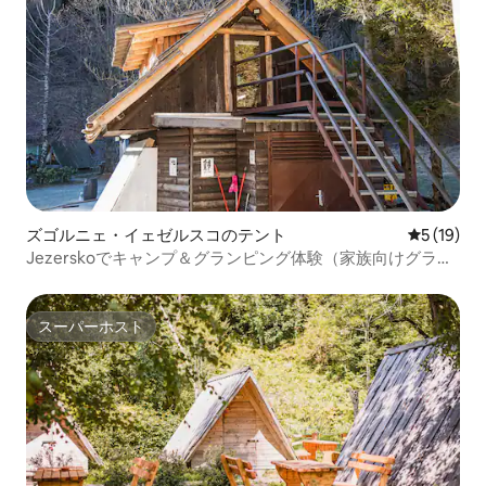
ズゴルニェ・イェゼルスコのテント
レビュー1
5 (19)
Jezerskoでキャンプ＆グランピング体験（家族向けグラン
ピングテント）
スーパーホスト
スーパーホスト