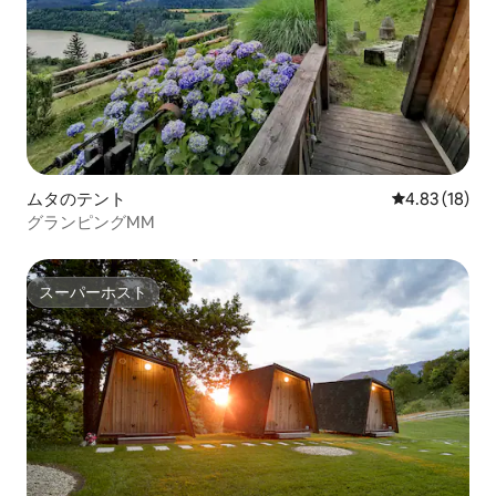
ムタのテント
レビュー18件
4.83 (18)
グランピングMM
スーパーホスト
スーパーホスト