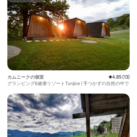
スーパーホスト
カムニークの個室
レビュー13件
4.85 (13)
グランピング6健康リゾートTunjice | 手つかずの自然の中で