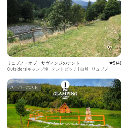
リュブノ・オブ・サヴィンジのテント
レビュー
5 (4)
Outsidersiキャンプ場 | テントピッチ | 自然 | リュブノ
スーパーホスト
スーパーホスト