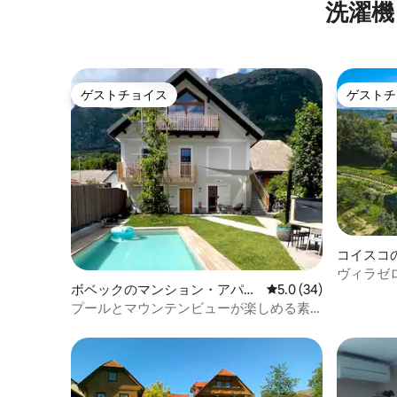
洗濯機
ゲストチョイス
ゲストチ
ゲストチョイス
ゲストチ
コイスコ
ト
ヴィラゼロ
ボベックのマンション・アパー
レビュー34件、5つ星
5.0 (34)
プール • 
ト
プールとマウンテンビューが楽しめる素
晴らしいアパート