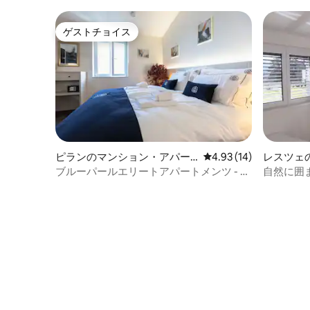
ゲストチョイス
ゲストチョイス
ピランのマンション・アパー
レビュー14件、5つ星中
4.93 (14)
レスツェ
ト
ート
ブルーパールエリートアパートメンツ - デ
自然に囲
ラックスダブルスタジオ
る快適な
ラス、駐