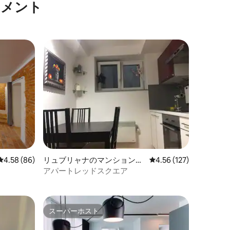
トメント
ームアパート
レビュー86件、5つ星中4.58つ星の平均評価
4.58 (86)
リュブリャナのマンション・
レビュー127件、5つ星
4.56 (127)
アパート
アパートレッドスクエア
スーパーホスト
スーパーホスト