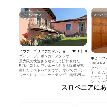
スーパーホスト
スーパー
スーパーホスト
スーパー
ノヴァ・ゴリツァのマンショ
レビュー10件、5つ星
5.0 (10)
ン・アパート
ヴィラ・ブルボンカ・スタジオ
ボヒニの
最大限の快適さを追求して設計された、
のマンシ
JAGER 
明るい新しいワンルーム付きの設備が充
ルームマ
アパート
実したゲストハウスです。 すべてのワン
す。山の
ルームには、スマートテレビ、無料Wi-
ります。
Fi、キングサイズのベッド、フルキッチン
ン。シャ
が備わっています。 スタジオデラックス
スロベニアにあ
こちらは
40平方メートル：大人2名＋子供2名 コー
ルですのでご注
ヒーや軽食の自動販売機がある共用ロビ
スJage
ーがあり、交流やミーティングにご利用
るスレド
いただけます。 庭ではBBQができます。
ゼタスキ
敷地内に駐車場あり。 レンタル自転車を