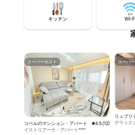
ヴォーゲ
ご用意しております。 市内中心部から1
ます。 半
kmのノヴァ・ゴリツァ（スロベニア）ま
小さな食
たはゴリツィア（イタリア）での完璧な
キッチン
Wi-F
する2軒
滞在。 当社のワンルームアパートはお得
です。
スーパーホスト
スーパー
スーパーホスト
スーパー
リュブリ
デラックス
コペルのマンション・アパート
レビュー12件、5つ星
4.5 (12)
リゾート
イストリアーナ・アパート****