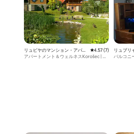
リュビヤのマンション・アパー
レビュー7件、5つ星中
4.57 (7)
リュブリ
ト
アパートメント＆ウェルネスKorošec | イ
バルコニ
エローアパートメント
ート