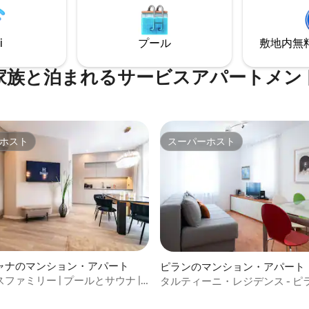
ルのスキー場は7 km以内にあり
囲気を作り出しています。
径100 ～ 500メートル以内には、
料品店と地元の名物料理を提供
i
プール
敷地内無料駐
のレストランがあります。
家族と泊まれるサービスアパートメン
ホスト
スーパーホスト
ホスト
スーパーホスト
ャナのマンション・アパート
ピランのマンション・アパート
ファミリー | プールとサウナ |
タルティーニ・レジデンス - ピ
中4.5つ星の平均評価
・ベアトリス
ション・アパート