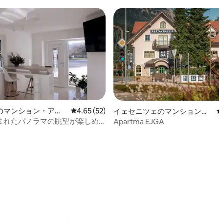
4.93つ星の平均評価
のマンション・アパ
レビュー52件、5つ星中4.65つ星の平均評価
4.65 (52)
イェセニツェのマンション・
アパート
まれたパノラマの眺望が楽しめ
Apartma EJGA
マンション・アパート、専用テ
車場付き