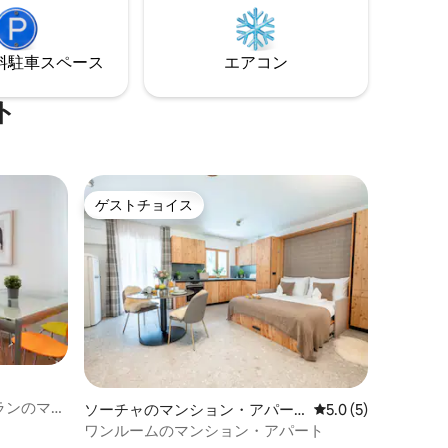
ュなデザインと最高のロケーションを備
えたこのヴィラは、スロベニアでのんび
りした休暇を過ごしたいカップル、ご家
⁠車ス⁠ペ⁠ー⁠ス
エアコン
族、小人数のグループに最適です。
ト
ゲストチョイス
ゲストチョイス
ランのマン
ソーチャのマンション・アパー
レビュー5件、5つ星
5.0 (5)
ト
ワンルームのマンション・アパート