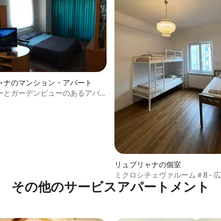
4.57つ星の平均評価
ャナのマンション・アパート
ーとガーデンビューのあるアパ
リュブリャナの個室
ミクロシチェヴァルーム＃8 - 
その他のサービスアパートメント
トリプルルーム