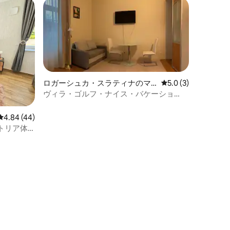
ロガーシュカ・スラティナのマ
レビュー3件、5つ星
5.0 (3)
ンション・アパート
ヴィラ・ゴルフ・ナイス・バケーショ
ン・アパート19
レビュー44件、5つ星中4.84つ星の平均評価
4.84 (44)
トリア体