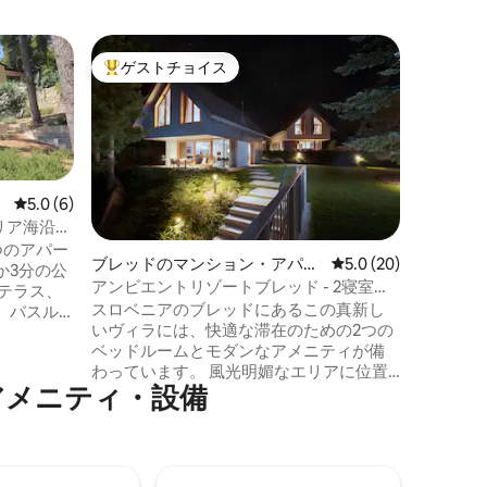
リュブリ
ゲストチョイス
ゲスト
大好評のゲストチョイスです。
ゲスト
アパート
トロモス
ティブな
アパート
ュブリャ
中心部に
れた4つ
のアーテ
レビュー6件、5つ星中5.0つ星の平均評価
5.0 (6)
リバービ
リア海沿い
験を提供します。 T
Apart
つのアパー
ブレッドのマンション・アパー
レビュー20件、5つ星
5.0 (20)
く、広々
か3分の公
ト
アンビエントリゾートブレッド - 2寝室ヴ
ックなカ
テラス、
ィラ
スロベニアのブレッドにあるこの真新し
であり、
、バスル
いヴィラには、快適な滞在のための2つの
にとって
えたキッ
ベッドルームとモダンなアメニティが備
泊可能で
が、絶対
わっています。 風光明媚なエリアに位置
の基準を
アメニティ・設備
するヴィラで、周囲の山々や田園地帯の
マートテ
美しい景色を眺めることができます。 プ
キッチン設
ールはありませんが、近くの湖やハイキ
デンスは
ングコースを探索して、アウトドア活動
。 海風
を楽しむことができます。 スタイリッシ
想的な雰