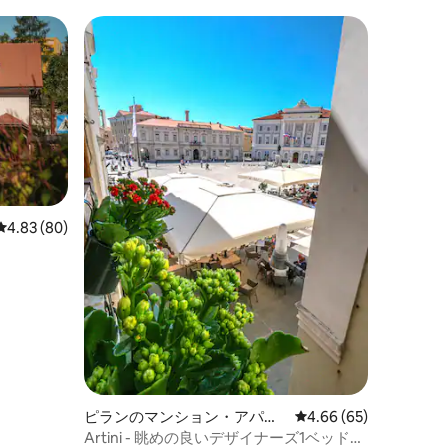
レビュー80件、5つ星中4.83つ星の平均評価
4.83 (80)
ピランのマンション・アパー
レビュー65件、5つ星
4.66 (65)
ト
Artini - 眺めの良いデザイナーズ1ベッドル