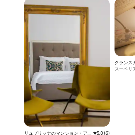
クランス
ション・
スーペリ
リュブリャナのマンション・ア
レビュー6件、5つ星
5.0 (6)