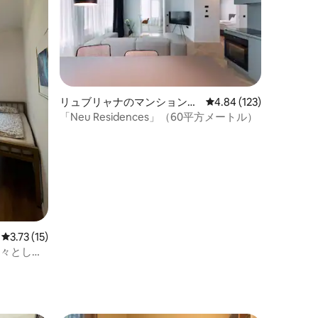
リュブリャナのマンション・
レビュー123件、5つ星
4.84 (123)
アパート
「Neu Residences」（60平方メートル）
レビュー15件、5つ星中3.73つ星の平均評価
3.73 (15)
広々とした