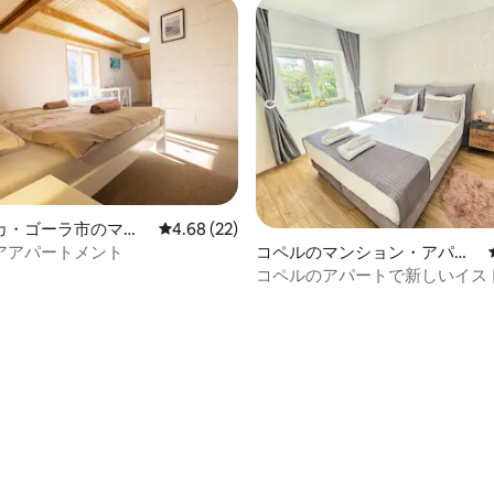
カ・ゴーラ市のマン
レビュー22件、5つ星中4.68つ星の平均評価
4.68 (22)
アパート
アアパートメント
コペルのマンション・アパー
ト
コペルのアパートで新しいイス
験
中5.0つ星の平均評価