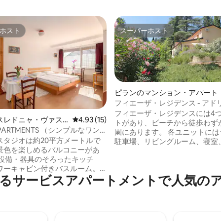
ホスト
スーパーホスト
ホスト
スーパーホスト
ピランのマンション・アパート
フィエーザ・レジデンス - アド
中5.0つ星の平均評価
のアパート
フィエーザ・レジデンスには4
スレドニャ・ヴァス
レビュー15件、5つ星中4.93つ星の平均評価
4.93 (15)
トがあり、ビーチから徒歩わず
ョン・アパート
APARTMENTS （シンプルなワン
園にあります。 各ユニットには
ンション）
スタジオは約20平方メートルで
駐車場、リビングルーム、寝室
景色を楽しめるバルコニーがあ
ーム、新しいモダンな設備を備
 設備・器具のそろったキッチ
チンがあります。これらすべて
ワーキャビン付きバスルーム。
的なプライバシーと快適な生活
るサービスアパートメントで人気の
個人宅ではなく、アパートホテ
提供します。 宿泊施設には、ス
意ください アパートハウ
レビ、無料Wi-Fi、エアコン、
rは、トリグラウ国立公園の端にあ
備なども備わっています。 レジ
ニャヴァス村にあります。 セノ
プライベートパーク内にあります
ー場は同じ村にあり、コブラと
と森の新鮮さが、家族旅行に理