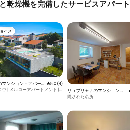
と乾燥機を完備したサービスアパー
ョイス
ョイス
のマンション・アパー
レビュー9件、5つ星中5.0つ星の平均評価
5.0 (9)
ウ | メルローアパートメント |
リュブリャナのマンション・
中5.0つ星の平均評価
サウナ • テラス
アパート
隠された名所