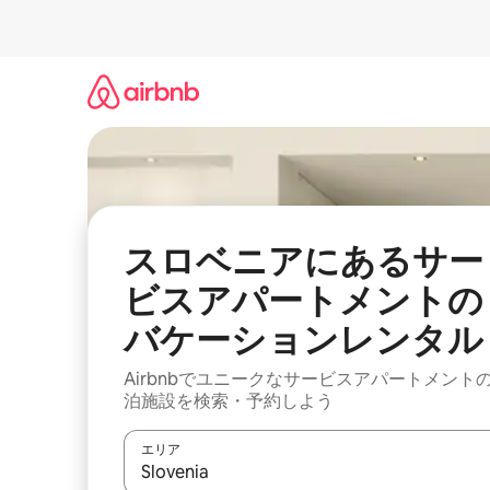
コ
ン
テ
ン
ツ
に
ス
キ
ッ
プ
スロベニアにあるサー
ビスアパートメントの
バケーションレンタル
Airbnbでユニークなサービスアパートメント
泊施設を検索・予約しよう
エリア
検索結果が表示されたら、上下の矢印キーを使っ