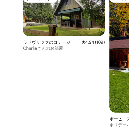
ゲストチョイス
ゲストチ
ラドヴリツァのコテージ
レビュー109件、5つ星
4.94 (109)
Charlieさんのお部屋
ボーヒニ
のコテー
ホリデーハウ