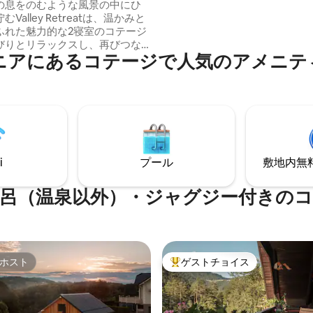
喫しよう
の息をのむような風景の中にひ
Valley Retreatは、温かみと
ふれた魅力的な2寝室のコテージ
びりとリラックスし、再びつな
ニアにあるコテージで人気のアメニテ
とができます。 手作りの家
心のこもったディテールまで、
にまでストーリーが息づいてい
炉のそばでくつろいだり、温か
飲んだり、読み応えのある本に
りして、穏やかな環境の中で心
さい。 ✨ 素晴らしい景
みに来てください。気持ちを満
i
プール
敷地内無料駐
を✨
呂（温泉以外）・ジャグジー付きの
ホスト
ゲストチョイス
ホスト
大好評のゲストチョイスです。