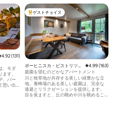
レシチノ
ゲストチョイス
ゲスト
大好評のゲストチョイスです。
ゲスト
Jakob
Jako
中心部に
の素晴ら
す。 コ
ベッドと
たベッド
のバルコ
レビュー131件、5つ星中4.92つ星の平均評価
4.92 (131)
を楽しむ
ボーヒニスカ・ビストリツァ
レビュー163件、5つ星
4.99 (163)
は、屋根
は、モダ
のコテージ
庭園を望むのどかなアパートメント
Wi - 
ります。
川と牧草地が共存する美しい緑豊かな立
約10 
炉、バー
地。養蜂場のある美しい庭園は、完全な
ーやサイ
て思い出
逃避とリラクゼーションを提供します。
ます。コ
目を覚ますと、丘の眺めや川を眺めるこ
、木材、
とができるのは本当に楽しいことです。
のです。
サイクリスト、釣り人々、本の読者、そ
囲まれた
して寝椅子でくつろぐ人々に最適です。
トリートは、
アドレナリンを求める人は、クライミン
ます。
グ、パラセーリング、ウォータースポー
je East出
ツ、アドレナリンパーク、ジップライン