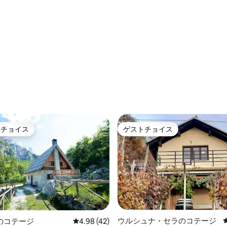
トチョイス
ゲストチョイス
ゲストチョイスです。
ゲストチョイス
ウルシュナ・セラのコテージ
のコテージ
レビュー42件、5つ星中4.98つ星の平均評価
4.98 (42)