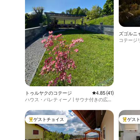
ズゴルニ
ージ
コテージ
ナ付き）
トゥルヤクのコテージ
レビュー41件、5つ星中
4.85 (41)
ハウス・パレティーノ | サウナ付きの広い
テラス
ゲストチョイス
ゲス
大好評のゲストチョイスです。
大好評の