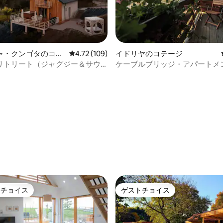
ャ・クンゴタのコテ
レビュー109件、5つ星中4.72つ星の平均評価
4.72 (109)
イドリヤのコテージ
リトリート（ジャグジー＆サウ
ケーブルブリッジ・アパートメ
4.85つ星の平均評価
トチョイス
ゲストチョイス
ゲストチョイスです。
ゲストチョイス