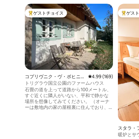
ゲストチョイス
ゲス
大好評のゲストチョイスです。
大好評の
コプリヴニク・ヴ・ボヒニュ
レビュー169件、5つ星
4.99 (169)
のコテージ
トリグラウ国立公園のファームハウス
石畳の道を上って道路から100メートル、
すぐ近くに隣人がいない、平和で静かな
場所を想像してみてください。 （オーナ
ーは敷地内の家の屋根裏に住んでおり、
入り口は別です）。 家の周りの座席エリ
アからは、朝日、日陰のある南向きの座
席など、さまざまな美しい景色が楽しめ
スタラ・
ます。冬は日当たりが良いです！ 昼食/夕
暖炉とサ
食用テーブルは、古い洋ナシの木が日陰