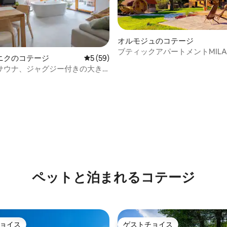
オルモジュのコテージ
ブティックアパートメントMILA 
つ星中5つ星の平均評価
ニクのコテージ
レビュー59件、5つ星中5つ星の平均評価
5 (59)
ベートサウナ＆ジャグジー
サウナ、ジャグジー付きの大き
ための小さな家
ペットと泊まれるコテージ
ョイス
ゲストチョイス