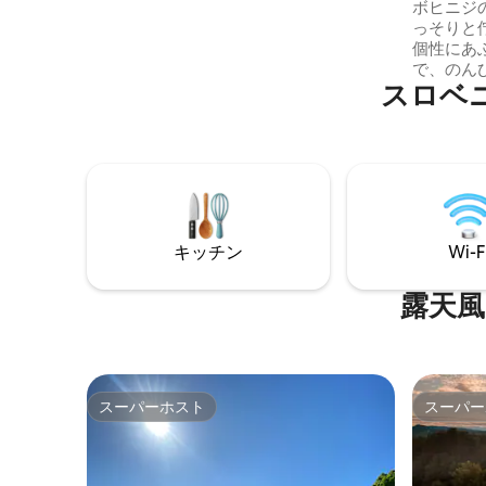
自然を満
ボヒニジ
を作る西向きです。 暗い星空の夜、月明
っそりと佇む
かりや天の川、静けさや動物の鳴き声！
個性にあ
村の生活は、牧草地を歩いて10分です。
で、のん
夏には、居心地の良い伝統的なバー/カフ
スロベ
がりを持つこ
ェで家庭料理を楽しめます。
具から、
家の隅々
ます。暖
い紅茶を
没頭した
配事を忘れてくだ
色を楽し
キッチン
Wi-F
たす滞在
露天風
スーパーホスト
スーパー
スーパーホスト
スーパー