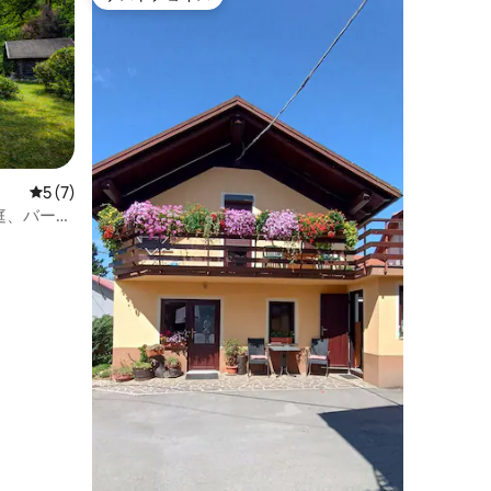
ゲストチョイス
レビュー7件、5つ星中5つ星の平均評価
5 (7)
庭、バーベ