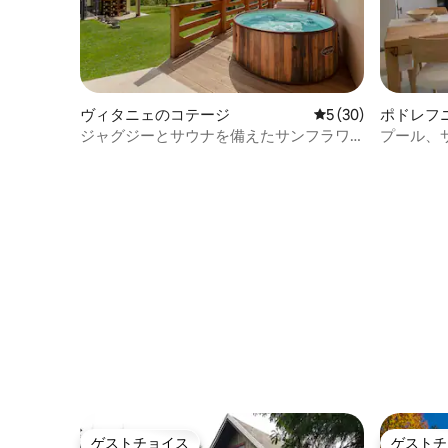
ヴィタニェのコテージ
レビュー30件、5
5 (30)
ポドレフ
ジャグジーとサウナを備えたサンフラワ
プール、
ーハウス | 3寝室
な休日の
ゲストチョイス
ゲストチ