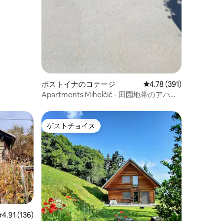
ポストイナのコテージ
レビュー391件、5つ星
4.78 (391)
Apartments Mihelčič - 田園地帯のアパー
ト
ゲストチョイス
ゲストチョイス
レビュー136件、5つ星中4.91つ星の平均評価
4.91 (136)