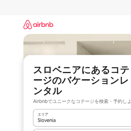
コ
ン
テ
ン
ツ
に
ス
キ
ッ
プ
スロベニアにあるコテ
ージのバケーションレ
ンタル
Airbnbでユニークなコテージを検索・予約し
エリア
検索結果が表示されたら、上下の矢印キーを使っ