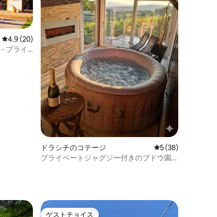
レビュー20件、5つ星中4.9つ星の平均評価
4.9 (20)
- プライ
ドラシチのコテージ
レビュー38件、5
5 (38)
プライベートジャグジー付きのブドウ園
のホリデーコテージ
ゲストチョイス