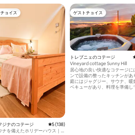
トチョイス
ゲストチョイス
ゲストチョイスです。
ゲストチョイス
トレブニェのコテージ
Vineyard cottage Sunny Hill
居心地の良い快適なコテージに
中4.99つ星の平均評価
ンで設備の整ったキッチンがあ
庭にはジャグジー、サウナ、暖
ベキューがあり、料理を準備し
に残る夕日を楽しむことができ
テージの魅力的なインテリアは
ガラス、石材を組み合わせたも
ブドウ園、森、さえずりの鳥に
コテージSončni Gričでのリ
自然とその癒しの力につながり
フジナのコテージ
レビュー138件、5つ星中5つ星の平均評価
5 (138)
Sončni Gričは、高速道路のTrebn
ウナを備えたホリデーハウス｜
口からすぐの場所にあります。