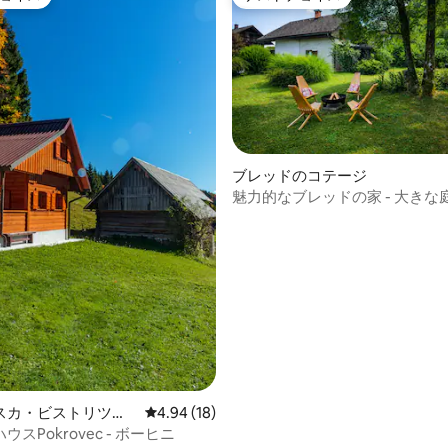
ョイス
ゲストチョイス
中4.94つ星の平均評価
ブレッドのコテージ
魅力的なブレッドの家 - 大きな
キュー、無料の自転車
スカ・ビストリツァ
レビュー18件、5つ星中4.94つ星の平均評価
4.94 (18)
ジ
スPokrovec - ボーヒニ