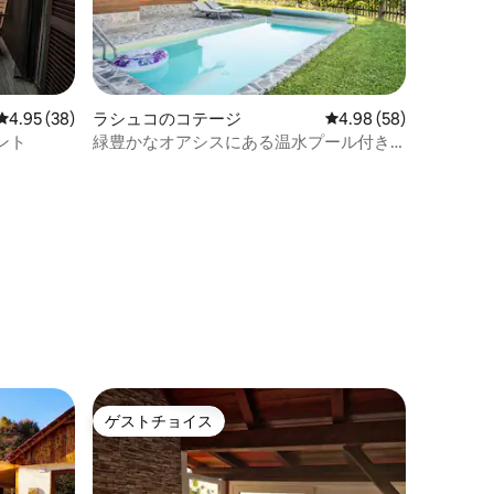
レビュー38件、5つ星中4.95つ星の平均評価
4.95 (38)
ラシュコのコテージ
レビュー58件、5つ星
4.98 (58)
ント
緑豊かなオアシスにある温水プール付き
の一軒家
ゲストチョイス
ゲストチョイス