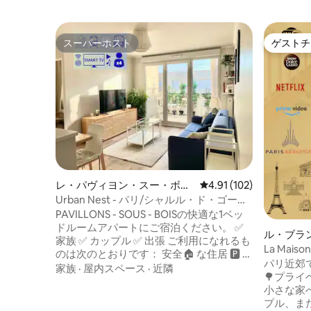
スーパーホスト
ゲストチ
スーパーホスト
ゲストチ
レ・パヴィヨン・スー・ボワ
レビュー102件、5つ星
4.91 (102)
のコンドミニアム
Urban Nest - パリ/シャルル・ド・ゴール
空港 - 駐車場と快適さ
PAVILLONS - SOUS - BOISの快適な1ベッ
ドルームアパートにご宿泊ください。 ✅
ル・ブラ
家族 ✅ カップル ✅ 出張 ご利用になれるも
長屋
La Mais
のは次のとおりです： 安全🏠 な住居 🅿️ 専
イバー
パリ近郊
用駐車スペース 交通と移動： アプリスト
家族
·
屋内スペース
·
近隣
🌳プラ
ア／IDF Mobilité 🚌 バス105番+146番 🚉 ト
小さな家
ラムT4 「レ・パヴィヨン=スー=ボワ」駅
プル、ま
🚘 *パリ👉40分 * CDG空港👉30分 *ディズ