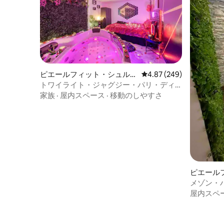
ピエールフィット・シュル・
レビュー249件、5つ星中
4.87 (249)
セーヌのマンション・アパー
トワイライト・ジャグジー・パリ・ディ
ト
ズニー・CDG・スタッド・ド・フランス
家族
·
屋内スペース
·
移動のしやすさ
ピエール
セーヌの
メゾン・
ドゥ・フ
屋内スペ