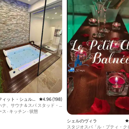
4.87つ星の平均評価
フィット・シュル・
レビュー198件、5つ星中4.96つ星の平均評価
4.96 (198)
町家・長屋
ハナ、サウナ＆スパ スタッド・
ランス サン・ドニ
ース
·
キッチン
·
状態
シェルのヴィラ
レ
スタジオスパ「ル・プティ・ク