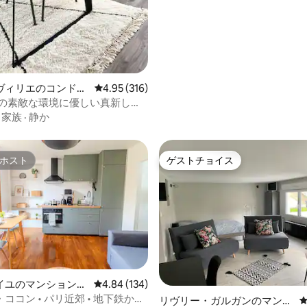
ヴィリエのコンドミ
レビュー316件、5つ星中4.95つ星の平均評価
4.95 (316)
パリの素敵な環境に優しい真新しい
良いアパート - 4 *
·
家族
·
静か
ホスト
ゲストチョイス
ホスト
ゲストチョイス
イユのマンション・
レビュー134件、5つ星中4.84つ星の平均評価
4.84 (134)
ココン • パリ近郊 • 地下鉄から
リヴリー・ガルガンのマンシ