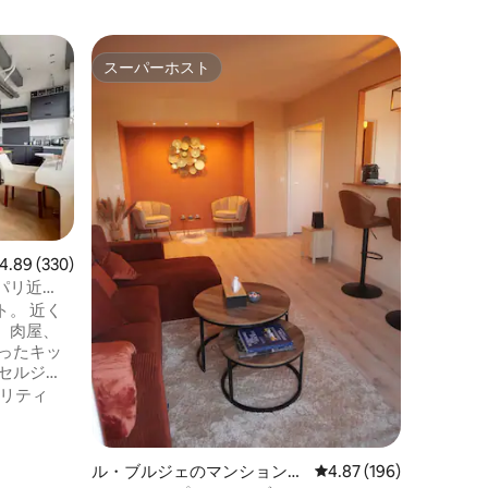
アルヌヴ
スーパーホスト
ゲス
スーパーホスト
大好評
ロマンスル
ウナ
ラグジュ
ルームで特
ー、プラ
ェアを備
とときをお楽
屋内スペ
たキッチ
でロマン
ださい。
ビュー330件、5つ星中4.89つ星の平均評価
4.89 (330)
があります。 スタッド・
パリ近
ス、ロワ
。 近く
港、ディ
、肉屋、
ークから
ったキッ
きを過ご
セルジ
がありま
リティ
安全な駐車
 寝室1：
シーツ類付き
ル・ブルジェのマンション・
レビュー196件、5つ星
4.87 (196)
 200