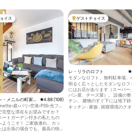
ョイス
ゲストチョイス
ョイス
大好評のゲストチョイスです。
レ・リラのロフト
レ
モダンなロフト、無料駐車場、
中4.91つ星の平均評価
郊。
明るく広々としたモダンなロフト
にはお店があります（スーパー
パン屋、チーズ屋）。 設備の整
ン・メニルの町家・
レビュー108件、5つ星中4.88つ星の平均評価
4.88 (108)
チン。 建物のすぐ下には地下鉄
onnette•庭•パリ•空港•PS5•光ファ
ュ・ゲンズブール駅（11番線）
キッチン
·
家族
·
就寝環境のクオ
で完璧な滞在をお望みですか？
す。 パリの中心部まで16分。 
イベートガーデン付きの私たちの
場。 高速Wi-Fi：光ファイバー。
へようこそ！ ご家族連れ、カッ
ダブルベッド140 x 200 cm、
たは出張の場合でも、最高の快
寝室2：シングルベッド2台（90 x