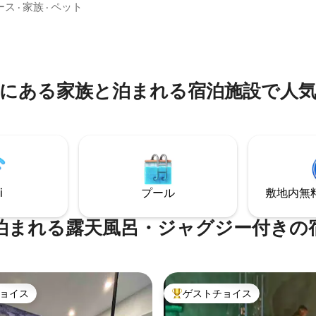
しみください。 🛌 2室の快適な
cm）、シーツ類付き ベビー用
ース
·
家族
·
ペット
ルベッド） 🎮 VIP ラウンジ：
ベッド。 コネクテッドテレビ。
flix、Prime Video、270 チャン
タイプの滞在に最適です。私た
 プロスペース：デスク、超高速フ
ようこそ！ マエル
PCモニター。 🧸 子どもたちの
の遊び場 🍽️ 屋外：🌳テーブル
にある家族と泊まれる宿泊施設で人
ベキュー（BBQ）のあるプライ
の休暇を今すぐ予
ょう！✨
i
プール
敷地内無料駐
泊まれる露天風呂・ジャグジー付きの
ョイス
ゲストチョイス
ョイス
大好評のゲストチョイスです。