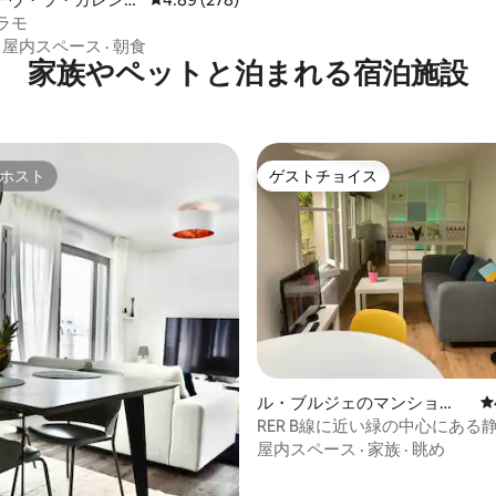
ョン・アパート
ラモ
·
屋内スペース
·
朝食
家族やペットと泊まれる宿泊施設
ホスト
ゲストチョイス
ホスト
ゲストチョイス
中4.89つ星の平均評価
ル・ブルジェのマンショ
レ
ン・アパート
RER B線に近い緑の中心にある
ルーム
屋内スペース
·
家族
·
眺め