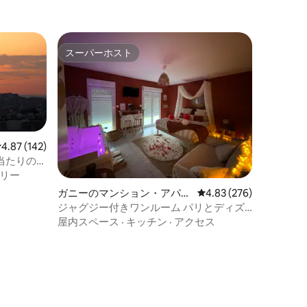
スーパーホスト
スーパーホスト
レビュー142件、5つ星中4.87つ星の平均評価
4.87 (142)
日当たりの良
リー
ガニーのマンション・アパー
レビュー276件、5つ星
4.83 (276)
ト
ジャグジー付きワンルーム パリとディズ
ニーランドの間
屋内スペース
·
キッチン
·
アクセス