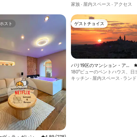
家族
·
屋内スペース
·
アクセス
ホスト
ゲストチョイス
ホスト
ゲストチョイス
パリ19区のマンション・アパ
ート
180°ビューのペントハウス、
いテラス、ジャグジー
キッチン
·
屋内スペース
·
ランド
中4.92つ星の平均評価
ーヴ・ラ・ガレンヌ
レビュー278件、5つ星中4.89つ星の平均評価
4.89 (278)