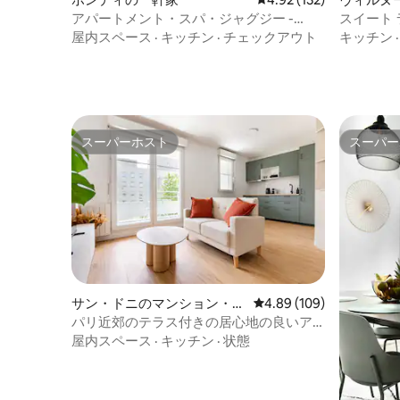
のマンシ
アパートメント・スパ・ジャグジー -
スイート 
Love & Luxe by GI-AZ
屋内スペース
·
キッチン
·
チェックアウト
キッチン
スーパーホスト
スーパー
スーパーホスト
スーパー
サン・ドニのマンション・ア
レビュー109件、5つ星
4.89 (109)
パート
パリ近郊のテラス付きの居心地の良いア
パート
屋内スペース
·
キッチン
·
状態