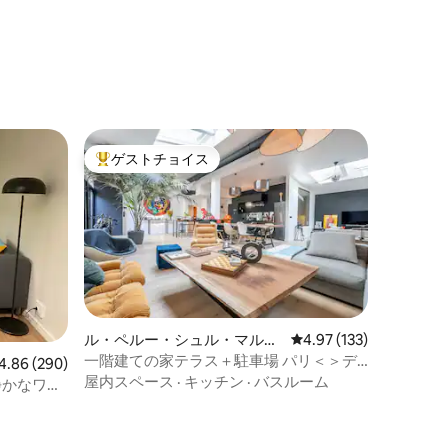
ゲストチョイス
大好評のゲストチョイスです。
ル・ペルー・シュル・マルヌ
レビュー133件、5つ星
4.97 (133)
の一軒家
一階建ての家テラス＋駐車場 パリ＜＞デ
ビュー290件、5つ星中4.86つ星の平均評価
4.86 (290)
ィズニー
屋内スペース
·
キッチン
·
バスルーム
静かなワン