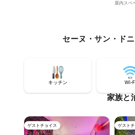
適さをお楽
屋内スペ
ニーランド – パルク・アステリックス👉
寝室（ダブ
30 -45分 レジャー++： ✶ アコーアリーナ
PS5、Net
まで18 km ✶ スタッド・ドゥ・フランスま
ネル 💼
で13 km ショップや市場がある✶賑やかな
ァイバー、
エリア
楽園：専用
セーヌ・サン・ドニ
と🍖バー
ベートガーデン ✨ 理想
約しまし
キッチン
Wi-F
家族と
ゲストチョイス
ゲストチ
ゲストチョイス
ゲストチ