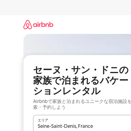
コ
ン
テ
ン
ツ
に
ス
キ
ッ
プ
セーヌ・サン・ドニの
家族で泊まれるバケー
ションレンタル
Airbnbで家族と泊まれるユニークな宿泊施設
索・予約しよう
エリア
検索結果が表示されたら、上下の矢印キーを使っ