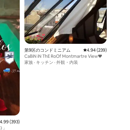
第9区のコンドミニアム
レビュー239件、5つ星
4.94 (239)
CaBiN iN ThE RoOf Montmartre View♥
家族
·
キッチン
·
外観・内装
ビュー393件、5つ星中4.99つ星の平均評価
4.99 (393)
ロ」