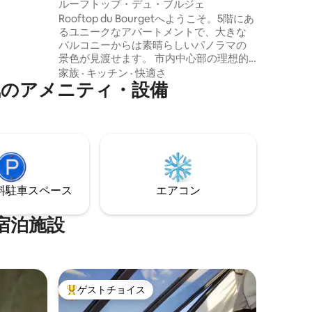
アパート
ルーフトップ・デュ・ブルジェ
折りたたみ
Rooftop du Bourgetへようこそ。5階にあ
 あらゆる
るユニークなアパートメントで、大きな
ちの家へ
バルコニーからは素晴らしいパノラマの
景色が見渡せます。 市内中心部の理想的
なロケーションで、RER Bのル・ブルジェ
家族
·
キッチン
·
快適さ
気のアメニティ・設備
駅から徒歩わずか10分。 - CDG空港から
RER Bで15分 - スタッド・ド・フランスま
で10分 - Gare du Nord駅から15分 - シャト
レ・レ・アール駅まで20分。 数多くのレ
ストラン、パン屋、精肉店、スーパー、
薬局、銀行、ショッピングセンターなど
をご利用ください。
⁠車ス⁠ペ⁠ー⁠ス
エアコン
宿泊施設
ゲストチョイス
大好評のゲストチョイスです。