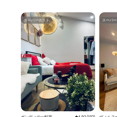
スーパーホスト
スーパー
スーパーホスト
スーパー
ボンディの一軒家
レビュー132件、5つ星
4.92 (132)
ヴィルヌ