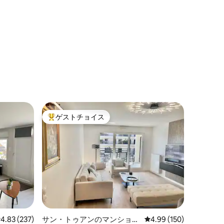
ゲストチョイス
大好評のゲストチョイスです。
レビュー237件、5つ星中4.83つ星の平均評価
4.83 (237)
サン・トゥアンのマンショ
レビュー150件、5つ星
4.99 (150)