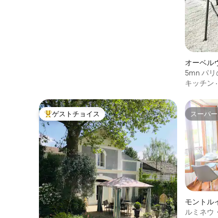
オーベル
ニアム
5mn 
日当たりの
キッチン
ゲストチョイス
スーパー
大好評のゲストチョイスです。
スーパー
モントル
アパート
ルミネウ・