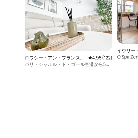
イヴリー
マンショ
O'Spa
ロワシー・アン・フランスの
レビュー122件、5つ星
4.95 (122)
マンション・アパート
パリ・シャルル・ド・ゴール空港から5分
| Expo VlPARlS