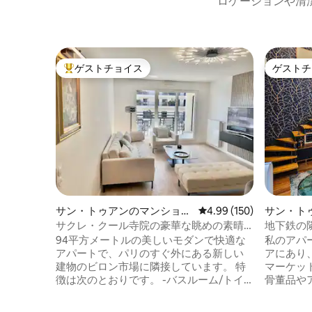
ロケーションや清
ゲストチョイス
ゲストチ
大好評のゲストチョイスです。
ゲストチ
サン・トゥアンのマンショ
レビュー150件、5つ星
4.99 (150)
サン・ト
ン・アパート
ン・アパ
サクレ・クール寺院の豪華な眺めの素晴
地下鉄の
らしい4部屋
クス
94平方メートルの美しいモダンで快適な
私のアパ
アパートで、パリのすぐ外にある新しい
アにあり
建物のビロン市場に隣接しています。 特
マーケッ
徴は次のとおりです。 -バスルーム/トイ
骨董品や
レとテラス付きのエンスイート1室、独立
ンやおし
したトイレ1つ、バスルーム付きの独立し
ザイン性