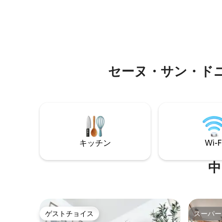
たバスルーム1室を含む3つの寝室 -設備の
の2ベッ
整ったボッシュキッチン1台 -リビングと
トで、高
ダイニングエリアを備えたリビングルー
います。
ム1室 -サクレ・クールの素晴らしい景色
スタイル
を望む10平方メートルの美しいテラス1つ
アンビエ
ご要望に応じて安全な地下駐車場をご用
ンで設備
意しております。 地下鉄4号線、13号線、
快適なベ
セーヌ・サン・ド
14号線に近い。 プレミアム
ローゼッ
いただけ
キッチン
Wi-F
中
ゲストチョイス
スーパー
ゲストチョイス
スーパー