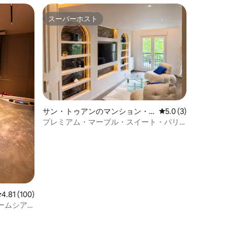
スーパーホスト
スーパーホスト
サン・トゥアンのマンション・
レビュー3件、5つ星
5.0 (3)
アパート
プレミアム・マーブル・スイート・パリ
まで徒歩5分
レビュー100件、5つ星中4.81つ星の平均評価
4.81 (100)
ームシア
ト