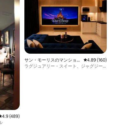
サン・モーリスのマンショ
レビュー160件、5つ星
4.89 (160)
ン・アパート
ラグジュアリー・スイート、ジャグジー
＆シネマルーム – パリまで10分
レビュー489件、5つ星中4.9つ星の平均評価
4.9 (489)
ル