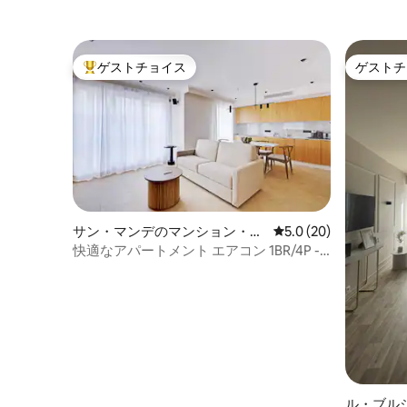
ゲストチョイス
ゲストチ
大好評のゲストチョイスです。
ゲストチ
サン・マンデのマンション・ア
レビュー20件、5つ星
5.0 (20)
パート
快適なアパートメント エアコン 1BR/4P -
サン・マンデ
ル・ブル