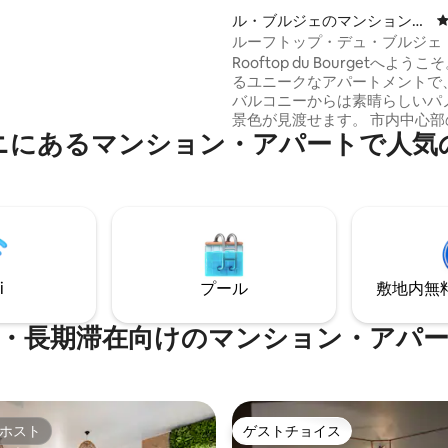
ドルームのデュプレックスフラッ
ル・ブルジェのマンション・
級なサービスと家具を提供して
アパート
ルーフトップ・デュ・ブルジェ
とても居心地の良いアールデコ
Rooftop du Bourgetへよう
のリビングルームには、多くの
るユニークなアパートメントで
ンスライトがあれており、モダ
バルコニーからは素晴らしいパ
の整ったキッチン、広々とした
景色が見渡せます。 市内中心部の理想的
ッドルームにはウォーキングク
ニにあるマンション・アパートで人気
なロケーションで、RER Bのル
トがあります。 駐車場もご利用
駅から徒歩わずか10分。 - CD
ます。
RER Bで15分 - スタッド・ド
で10分 - Gare du Nord駅から1
レ・レ・アール駅まで20分。 
ストラン、パン屋、精肉店、ス
薬局、銀行、ショッピングセン
をご利用ください。
i
プール
敷地内無料駐
・長期滞在向けのマンション・アパ
ホスト
ゲストチョイス
ホスト
ゲストチョイス