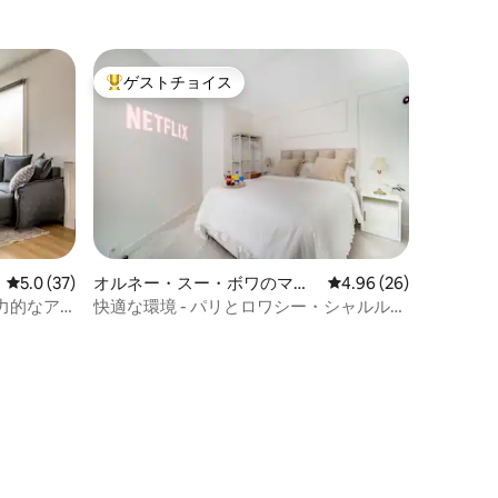
ゲストチョイス
大好評のゲストチョイスです。
レビュー37件、5つ星中5.0つ星の平均評価
5.0 (37)
オルネー・スー・ボワのマン
レビュー26件、5つ星
4.96 (26)
ション・アパート
力的なア
快適な環境 - パリとロワシー・シャルル・
ド・ゴール空港への直通アクセス