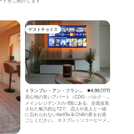
ートをご紹介します
ヴァンヴ
ゲストチョイス
ゲスト
ゲストチョイス
ゲスト
ート
パリ近郊
ァンヴ）
パリ郊外
過ごしください。 
ャワーを
リスタイ
ある雰囲
の休暇に
もできま
ゼーショ
す。 装飾的な暖炉、音楽付きのバルネオ
トランブレ・アン・フランス
レビュー177件、5つ星
4.95 (177)
バス、温
のマンション・アパート
るために考え
居心地の良いアパート（CDG - パルク・
中庭に面
デ・ザンプ）
メインレジデンスの-1階にある、全面改装
ます。
された魅力的なT2で、恋人や友人と一緒
に忘れられないNetflix & Chillの夜をお過
ごしください。 ネスプレッソコーヒーメ
ーカー、ビデオプロジェクター、テレ
ビ、キッチンなど、設備が整っていま