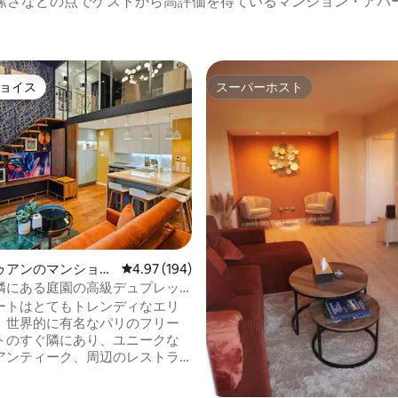
潔さなどの点でゲストから高評価を得ているマンション・アパ
ョイス
スーパーホスト
ョイス
スーパーホスト
中4.99つ星の平均評価
ゥアンのマンショ
レビュー194件、5つ星中4.97つ星の平均評価
4.97 (194)
ート
隣にある庭園の高級デュプレッ
ートはとてもトレンディなエリ
、世界的に有名なパリのフリー
トのすぐ隣にあり、ユニークな
アンティーク、周辺のレストラ
ゃれなショップがあります。 デ
のあるモダンな65平方メートル