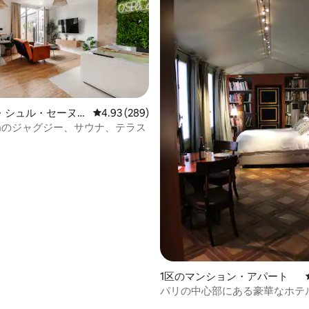
・シュル・セーヌの
レビュー289件、5つ星中4.93つ星の平均評価
4.93 (289)
ン・アパート
 Zenのジャグジー、サウナ、テラス
中4.95つ星の平均評価
1区のマンション・アパート
パリの中心部にある豪華なホテ