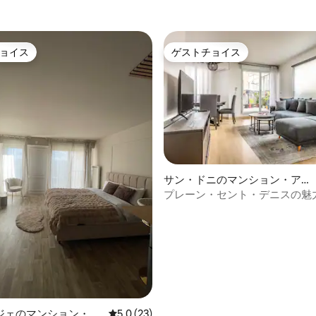
ョイス
ゲストチョイス
ョイス
ゲストチョイス
中5.0つ星の平均評価
サン・ドニのマンション・アパ
ート
プレーン・セント・デニスの魅
パート
ジェのマンション・ア
レビュー23件、5つ星中5.0つ星の平均評価
5.0 (23)