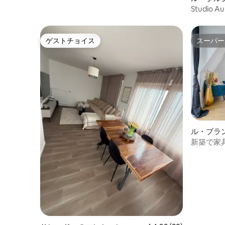
パート
Studio 
ド・ゴー
ゲストチョイス
スーパー
ゲストチョイス
スーパー
ル・ブラ
ン・アパ
新築で家具
ル