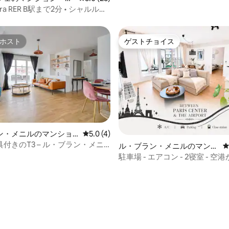
Aura RER B駅まで2分 • シャルル・
ル空港とパリへの直通アクセス
ホスト
ゲストチョイス
ホスト
ゲストチョイス
ン・メニルのマンショ
レビュー4件、5つ星中5.0つ星の平均評価
5.0 (4)
ート
付きのT3 – ル・ブラン・メニ
ル・ブラン・メニルのマンシ
ョン・アパート
駐車場 - エアコン - 2寝室 - 空