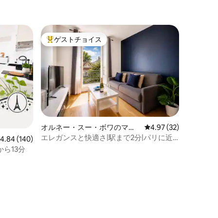
ゲストチョイス
大好評のゲストチョイスです。
オルネー・スー・ボワのマン
レビュー32件、5つ星
4.97 (32)
ション・アパート
エレガンスと快適さ|駅まで2分|パリに近
レビュー140件、5つ星中4.84つ星の平均評価
4.84 (140)
い
港から13分