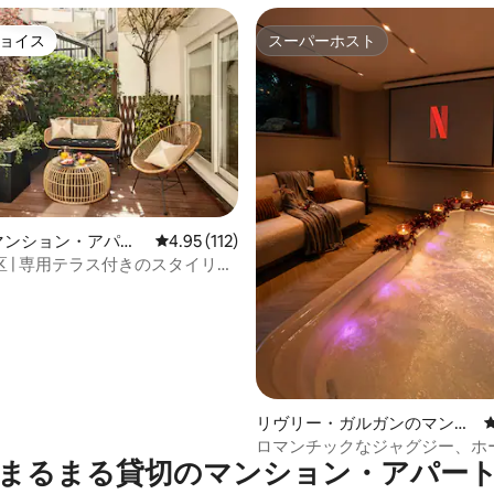
ョイス
スーパーホスト
ョイス
スーパーホスト
のマンション・アパー
レビュー112件、5つ星中4.95つ星の平均評価
4.95 (112)
中4.91つ星の平均評価
 | 専用テラス付きのスタイリッ
寝室・2バスルーム
リヴリー・ガルガンのマンシ
ョン・アパート
ロマンチックなジャグジー、ホ
まるまる貸切のマンション・アパー
ター、秘密の部屋