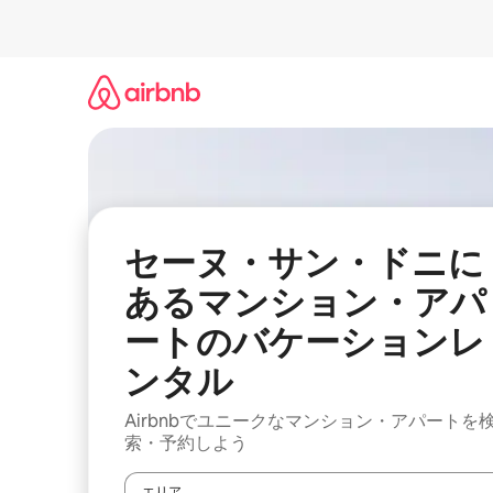
コ
ン
テ
ン
ツ
に
ス
キ
ッ
プ
セーヌ・サン・ドニに
あるマンション・アパ
ートのバケーションレ
ンタル
Airbnbでユニークなマンション・アパートを
索・予約しよう
エリア