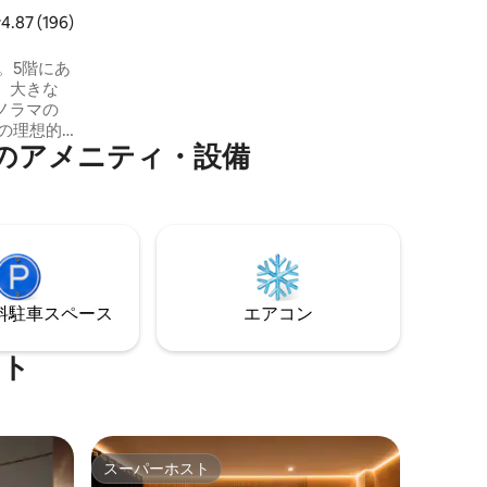
す。すべてのリネン類（シーツ、タオ
レビュー196件、5つ星中4.87つ星の平均評価
4.87 (196)
ル）が用意されています。 最大4名様まで
ご宿泊いただけます。160x200cmのダブ
こそ。5階にあ
ルベッド1台とソファベッド1台をご用意し
、大きな
ております。 宿泊施設は禁煙です パーテ
ノラマの
ィーや騒音は固く禁じられています！ *半
地下室
のアメニティ・設備
・ブルジェ
G空港から
・フランスま
5分 - シャト
数多くのレ
ーパー、
ターなど
⁠車ス⁠ペ⁠ー⁠ス
エアコン
ート
スーパーホスト
スーパーホスト