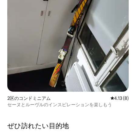
2区のコンドミニアム
レビュー8件
4.13 (8)
セーヌとルーヴルのインスピレーションを楽しもう
ぜひ訪⁠れ⁠た⁠い目⁠的⁠地