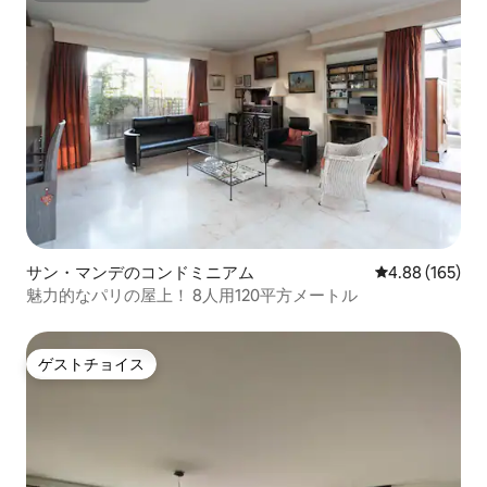
サン・マンデのコンドミニアム
レビュー165件
4.88 (165)
魅力的なパリの屋上！ 8人用120平方メートル
ゲストチョイス
ゲストチョイス