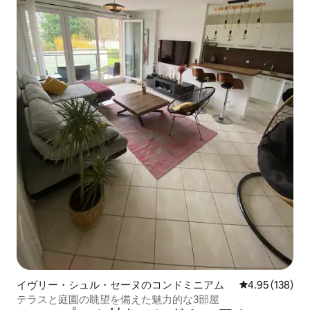
イヴリー・シュル・セーヌのコンドミニアム
レビュー138件
4.95 (138)
テラスと庭園の眺望を備えた魅力的な3部屋