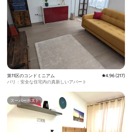
第11区のコンドミニアム
レビュー217件
4.96 (217)
パリ：安全な住宅内の真新しいアパート
スーパーホスト
スーパーホスト