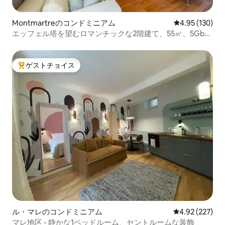
Montmartreのコンドミニアム
レビュー130件
4.95 (130)
エッフェル塔を望むロマンチックな2階建て、55㎡、5Gbps
のWi-Fi
ゲストチョイス
大好評のゲストチョイスです。
ル・マレのコンドミニアム
レビュー227件
4.92 (227)
マレ地区 - 静かな1ベッドルーム、セントルームな装飾