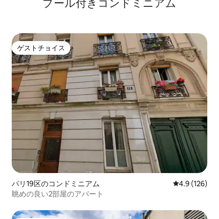
プール付きコンドミニアム
ゲストチョイス
ゲストチョイス
パリ19区のコンドミニアム
レビュー126
4.9 (126)
眺めの良い2部屋のアパート