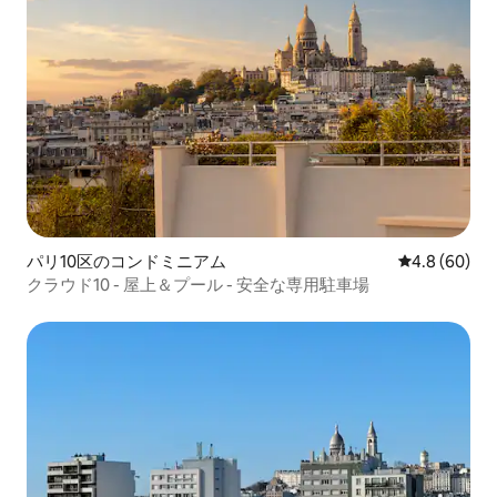
パリ10区のコンドミニアム
レビュー60
4.8 (60)
クラウド10 - 屋上＆プール - 安全な専用駐車場