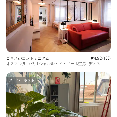
ゴネスのコンドミニアム
レビュー133件
4.92 (133)
オスマンヌ I パリ I シャルル・ド・ゴール空港 I ディズニー I
アステリックス
スーパーホスト
スーパーホスト