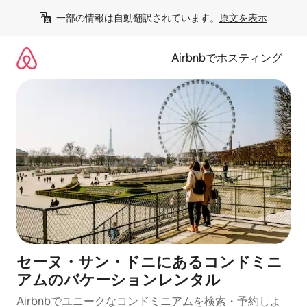
コ
一部の情報は自動翻訳されています。
原文を表示
ン
テ
ン
Airbnbでホスティング
ツ
に
ス
キ
ッ
プ
セーヌ・サン・ドニにあるコンドミニ
アムのバケーションレンタル
Airbnbでユニークなコンドミニアムを検索・予約しよ