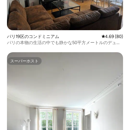
パリ19区のコンドミニアム
レビュー80件
4.69 (80)
パリの本物の生活の中でも静かな50平方メートルのデュプ
レックス
スーパーホスト
スーパーホスト