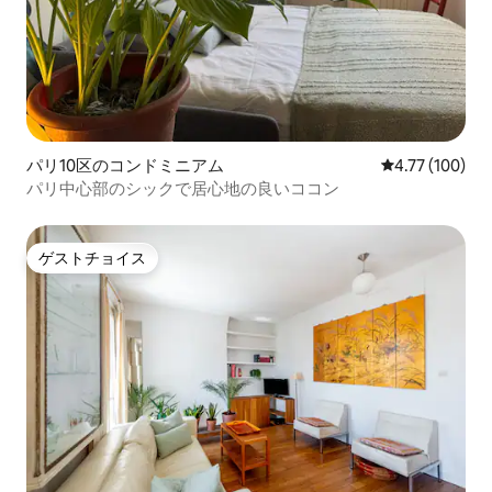
パリ10区のコンドミニアム
レビュー100件
4.77 (100)
パリ中心部のシックで居心地の良いココン
ゲストチョイス
ゲストチョイス