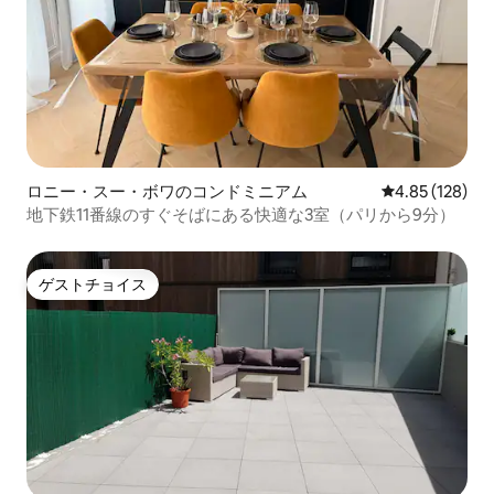
ロニー・スー・ボワのコンドミニアム
レビュー128件
4.85 (128)
地下鉄11番線のすぐそばにある快適な3室（パリから9分）
ゲストチョイス
ゲストチョイス