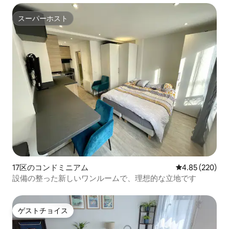
スーパーホスト
スーパーホスト
17区のコンドミニアム
レビュー220件
4.85 (220)
設備の整った新しいワンルームで、理想的な立地です
ゲストチョイス
ゲストチョイス