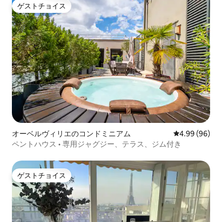
ゲストチョイス
ゲストチョイス
オーベルヴィリエのコンドミニアム
レビュー96件
4.99 (96)
ペントハウス • 専用ジャグジー、テラス、ジム付き
ゲストチョイス
ゲストチョイス