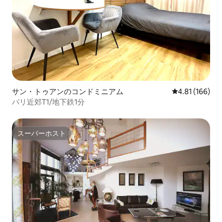
サン・トゥアンのコンドミニアム
レビュー166件
4.81 (166)
パリ近郊T1/地下鉄1分
スーパーホスト
スーパーホスト