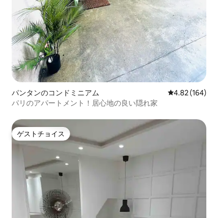
パンタンのコンドミニアム
レビュー164件
4.82 (164)
パリのアパートメント！居心地の良い隠れ家
ゲストチョイス
ゲストチョイス