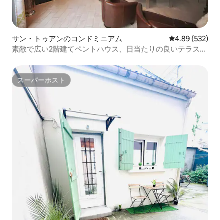
サン・トゥアンのコンドミニアム
レビュー532件
4.89 (532)
素敵で広い2階建てペントハウス、日当たりの良いテラス付
き！
スーパーホスト
スーパーホスト