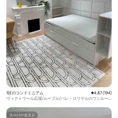
1区のコンドミニアム
レビュー194件
4.87 (194)
ヴィクトワール広場/ルーブル/パレ・ロワヤルのワンルー
ム
スーパーホスト
スーパーホスト