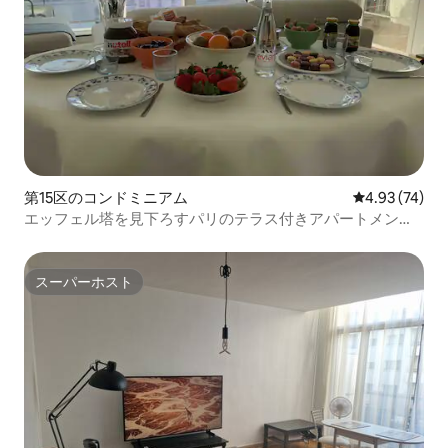
第15区のコンドミニアム
レビュー74件
4.93 (74)
エッフェル塔を見下ろすパリのテラス付きアパートメント
⭐️⭐️⭐️⭐️⭐️
スーパーホスト
スーパーホスト