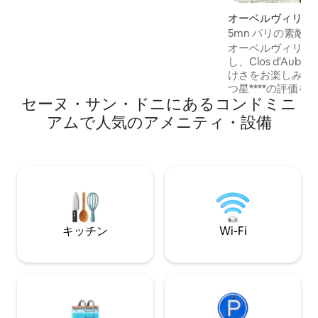
ィズニーランド – パルク・アステリック
オーベルヴィリエ
ス👉30 -45分 レジャー++： ✶ アコーアリ
ニアム
5mn パリの素敵
ーナまで18 km ✶ スタッド・ドゥ・フラ
日当たりの良いアパート
ンスまで13 km ショップや市場がある✶賑
オーベルヴィリエ
やかなエリア
し、Clos d'Au
けさをお楽しみください！ 
つ星****の評価
セーヌ・サン・ドニにあるコンドミニ
です！ パリへの完璧なゲートウェイ（12
号線） スタッド
アムで人気のアメニティ・設備
（徒歩30分） 電
車場が含まれています！ パリ
位置する80平方
ラスがあり、すべ
です！ ファイバーとWi
Netflix、Disney+
スプレッソコーヒ
キッチン 洗濯機、
キッチン
Wi-Fi