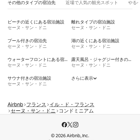
その他のタ⁠イ⁠プ⁠の宿⁠泊⁠先
近場で人気の観光スポット
やる
ビーチの近くにある宿泊施設
離れタイプの宿泊施設
セーヌ・サン・ドニ
セーヌ・サン・ドニ
プール付きの宿泊先
湖の近くにある宿泊施設
セーヌ・サン・ドニ
セーヌ・サン・ドニ
ウォーターフロントにある宿泊施設
露天風呂・ジャグジー付きの宿泊施設
セーヌ・サン・ドニ
セーヌ・サン・ドニ
サウナ付きの宿泊施設
さらに表示
セーヌ・サン・ドニ
Airbnb
フランス
イル・ド・フランス
セーヌ・サン・ドニ
コンドミニアム
© 2026 Airbnb, Inc.