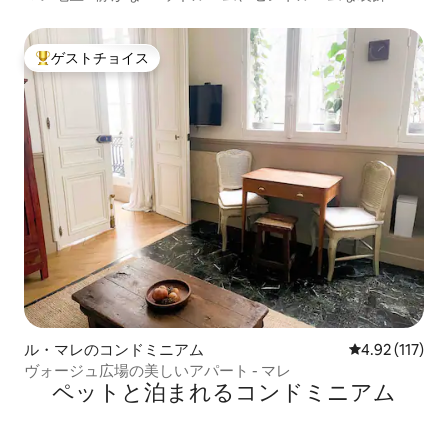
ゲストチョイス
大好評のゲストチョイスです。
ル・マレのコンドミニアム
レビュー117
4.92 (117)
ヴォージュ広場の美しいアパート - マレ
ペットと泊まれるコンドミニアム