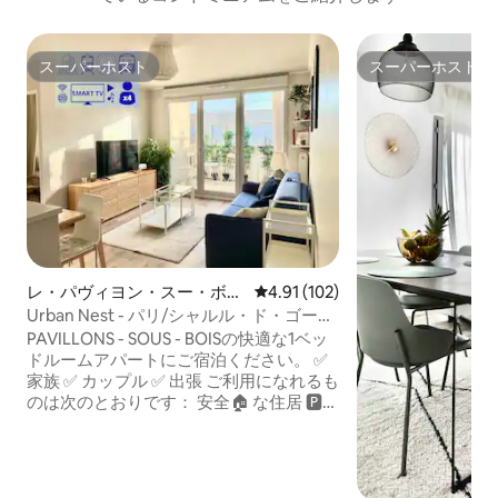
スーパーホスト
スーパーホスト
スーパーホスト
スーパーホスト
レ・パヴィヨン・スー・ボワ
レビュー102件、5つ星中4.91
4.91 (102)
のコンドミニアム
Urban Nest - パリ/シャルル・ド・ゴール
空港 - 駐車場と快適さ
PAVILLONS - SOUS - BOISの快適な1ベッ
ドルームアパートにご宿泊ください。 ✅
家族 ✅ カップル ✅ 出張 ご利用になれるも
のは次のとおりです： 安全🏠 な住居 🅿️
専用駐車スペース 交通と移動： アプリス
トア／IDF Mobilité 🚌 バス105番+146番 🚉
トラムT4 「レ・パヴィヨン=スー=ボワ」
駅 🚘 *パリ👉40分 * CDG空港👉30分 *デ