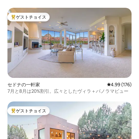
ゲストチョイス
大好評のゲストチョイスです。
セドナの一軒家
レビュー176件
4.99 (176)
7月と8月は20%割引。広々としたヴィラ＋パノラマビュー
ゲストチョイス
大好評のゲストチョイスです。