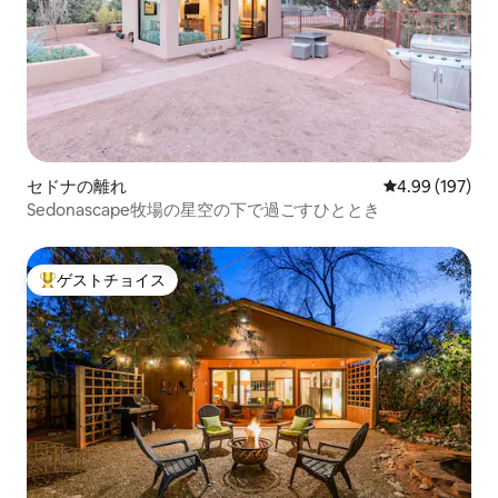
セドナの離れ
レビュー197件
4.99 (197)
Sedonascape牧場の星空の下で過ごすひととき
ゲストチョイス
大好評のゲストチョイスです。