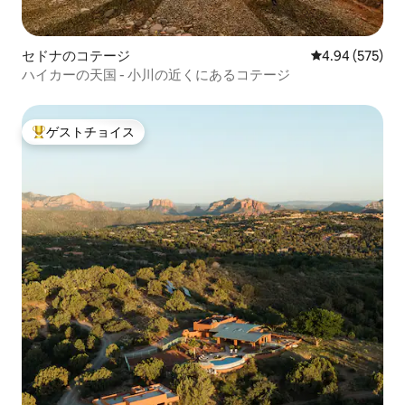
セドナのコテージ
レビュー575件
4.94 (575)
ハイカーの天国 - 小川の近くにあるコテージ
ゲストチョイス
大好評のゲストチョイスです。