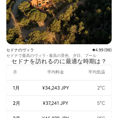
セドナのヴィラ
レビュー98件
4.99 (98)
セドナで最高のヴィラ - 最高の景色、夕日、プール
セドナを訪⁠れ⁠るの⁠に最⁠適⁠な時⁠期⁠は⁠？
月
平均料金
平均気温
1月
¥34,243 JPY
2°C
2月
¥37,241 JPY
5°C