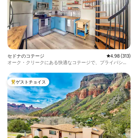
セドナのコテージ
レビュー313件
4.98 (313)
オーク・クリークにある快適なコテージで、プライバシー
と駐車場があります。
ゲストチョイス
大好評のゲストチョイスです。