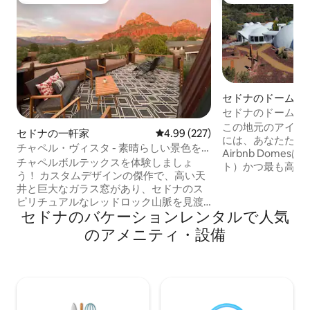
大好評のゲストチョイスです。
大好評のゲストチ
セドナのドームハ
セドナのドームハ
ーク、エクストリー
この地元のアイコ
セドナの一軒家
レビュー227件、5つ星中4.99
4.99 (227)
には、あなたたち
チャペル・ヴィスタ - 素晴らしい景色を
Airbnb Dome
楽しめる建築の宝石
チャペルボルテックスを体験しましょ
ト）かつ最も高い（
う！ カスタムデザインの傑作で、高い天
のドームで、合計面
井と巨大なガラス窓があり、セドナのス
ト以上です。 石
ピリチュアルなレッドロック山脈を見渡
き、日の出と夕日
セドナのバケーションレンタルで人気
すことができます。 新しく改装された3寝
炉、凹型ソファ、
室/3バスルームの休暇先は、ドラマチッ
のアメニティ・設備
たグレートドーム
クなリビングルーム、シェフ仕様のキッ
さい。 8インチの
チン、ダイニングルーム、オフィス、ロ
ームのスイート、
マンチックなマスタースイート2室を備え
階段でゆっくりと
ています。 1つは、芝生、ホットタブ、バ
チンまたは中庭の
ーベキュー、リラックスできる噴水/池を
を。星空を眺めな
備えた美しい景観の裏庭に面していま