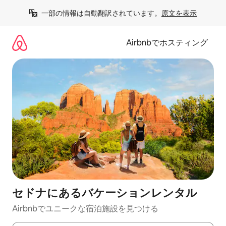
コ
一部の情報は自動翻訳されています。
原文を表示
ン
テ
ン
Airbnbでホスティング
ツ
に
ス
キ
ッ
プ
セドナにあるバケーションレンタル
Airbnbでユニークな宿泊施設を見つける