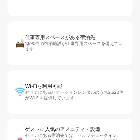
仕事専用ス⁠ペ⁠ー⁠スがあ⁠る宿⁠泊⁠先
1,690件の宿泊施設が仕事専用スペースを備えてい
ます
Wi-Fiを利⁠用⁠可⁠能
セドナにあるバケーションレンタルのうち2,620件
がWi-Fiを提供しています
ゲストに人⁠気⁠のア⁠メ⁠ニ⁠テ⁠ィ・設⁠備
セドナにある宿泊先では、セ⁠ル⁠フチ⁠ェ⁠ッ⁠ク⁠イ⁠ン、