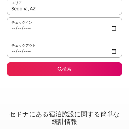
エリア
検索結果が表示されたら、上下の矢印キーを使って移動するか、
チェックイン
チェックアウト
検索
セドナに⁠あ⁠る宿⁠泊⁠施⁠設⁠に関⁠す⁠る簡⁠単⁠な
統⁠計⁠情⁠報