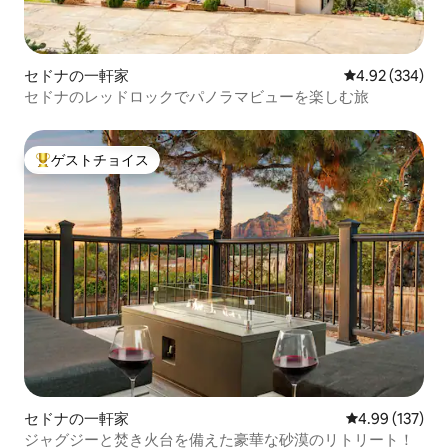
セドナの一軒家
レビュー334件
4.92 (334)
セドナのレッドロックでパノラマビューを楽しむ旅
ゲストチョイス
大好評のゲストチョイスです。
セドナの一軒家
レビュー137件
4.99 (137)
ジャグジーと焚き火台を備えた豪華な砂漠のリトリート！