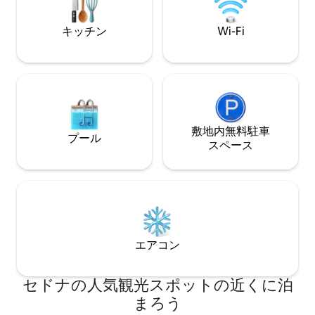
ょう。TPT#212633
す。 円形の階段は、プライベートロフト
スイートと大きな星空観測デッキにつな
キッチン
Wi-Fi
がります。 玄関からすぐにハイキングが
できます！
敷地内無料駐⁠車
プール
ス⁠ペ⁠ー⁠ス
エアコン
セドナの人気観光スポットの近くに泊
まろう