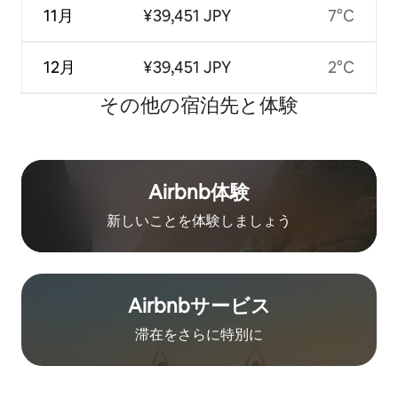
11月
¥39,451 JPY
7°C
12月
¥39,451 JPY
2°C
その他の宿⁠泊⁠先と体⁠験
Airbnb体験
新しいことを体験しましょう
Airbnb⁠サ⁠ー⁠ビ⁠ス
滞在をさ⁠ら⁠に特⁠別⁠に