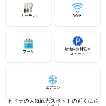
ょう。TPT#212633
す。 円形の階段は、プライベートロフト
スイートと大きな星空観測デッキにつな
がります。 玄関からすぐにハイキングが
キッチン
Wi-Fi
できます！
敷地内無料駐⁠車
プール
ス⁠ペ⁠ー⁠ス
エアコン
セドナの人気観光スポットの近くに泊