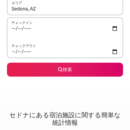
エリア
検索結果が表示されたら、上下の矢印キーを使って移動するか、
チェックイン
チェックアウト
検索
セドナに⁠あ⁠る宿⁠泊⁠施⁠設⁠に関⁠す⁠る簡⁠単⁠な
統⁠計⁠情⁠報