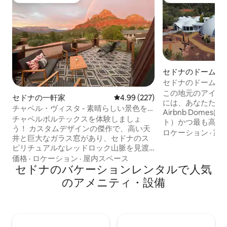
大好評のゲストチョイスです。
大好評のゲストチ
セドナのドームハ
セドナのドームハ
ーク、エクストリー
この地元のアイコ
セドナの一軒家
レビュー227件、5つ星中4.99
4.99 (227)
には、あなたたち
チャペル・ヴィスタ - 素晴らしい景色を
Airbnb Dome
楽しめる建築の宝石
チャペルボルテックスを体験しましょ
ト）かつ最も高い（
う！ カスタムデザインの傑作で、高い天
のドームで、合計面
ロケーション
·
家
井と巨大なガラス窓があり、セドナのス
ト以上です。 石
ピリチュアルなレッドロック山脈を見渡
き、日の出と夕日
すことができます。 新しく改装された3寝
価格
·
ロケーション
·
屋内スペース
炉、凹型ソファ、
室/3バスルームの休暇先は、ドラマチッ
セドナのバケーションレンタルで人気
たグレートドーム
クなリビングルーム、シェフ仕様のキッ
さい。 8インチの
のアメニティ・設備
チン、ダイニングルーム、オフィス、ロ
ームのスイート、
マンチックなマスタースイート2室を備え
階段でゆっくりと
ています。 1つは、芝生、ホットタブ、バ
チンまたは中庭の
ーベキュー、リラックスできる噴水/池を
を。星空を眺めな
備えた美しい景観の裏庭に面していま