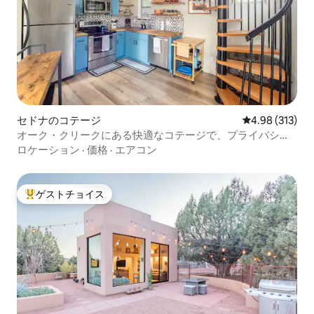
セドナのコテージ
レビュー313件
4.98 (313)
オーク・クリークにある快適なコテージで、プライバシー
と駐車場があります。
ロケーション
·
価格
·
エアコン
ゲストチョイス
大好評のゲストチョイスです。