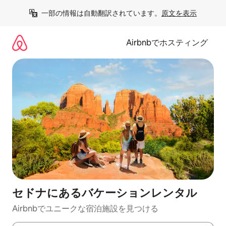
コ
一部の情報は自動翻訳されています。
原文を表示
ン
テ
ン
Airbnbでホスティング
ツ
に
ス
キ
ッ
プ
セドナにあるバケーションレンタル
Airbnbでユニークな宿泊施設を見つける