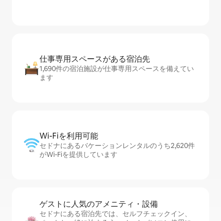
仕事専用ス⁠ペ⁠ー⁠スがあ⁠る宿⁠泊⁠先
1,690件の宿泊施設が仕事専用スペースを備えてい
ます
Wi-Fiを利⁠用⁠可⁠能
セドナにあるバケーションレンタルのうち2,620件
がWi-Fiを提供しています
ゲストに人⁠気⁠のア⁠メ⁠ニ⁠テ⁠ィ・設⁠備
セドナにある宿泊先では、セ⁠ル⁠フチ⁠ェ⁠ッ⁠ク⁠イ⁠ン、