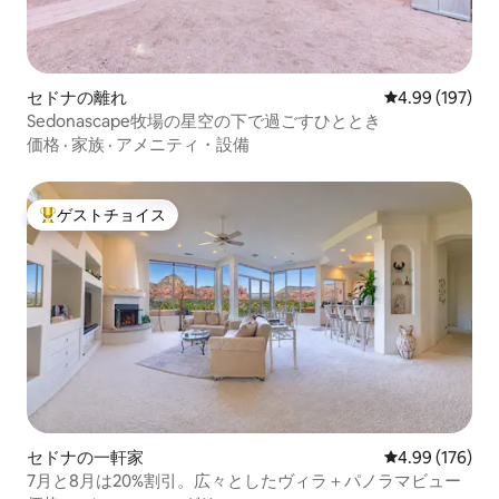
セドナの離れ
レビュー197件
4.99 (197)
Sedonascape牧場の星空の下で過ごすひととき
価格
·
家族
·
アメニティ・設備
ゲストチョイス
大好評のゲストチョイスです。
セドナの一軒家
レビュー176件
4.99 (176)
7月と8月は20%割引。広々としたヴィラ＋パノラマビュー