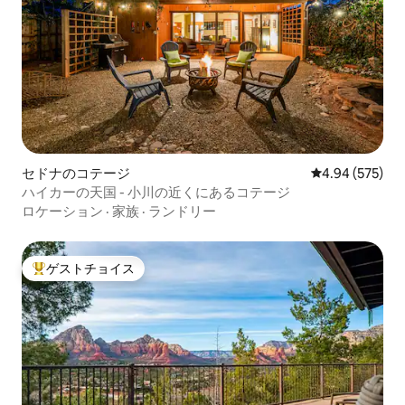
セドナのコテージ
レビュー575件
4.94 (575)
ハイカーの天国 - 小川の近くにあるコテージ
ロケーション
·
家族
·
ランドリー
ゲストチョイス
大好評のゲストチョイスです。