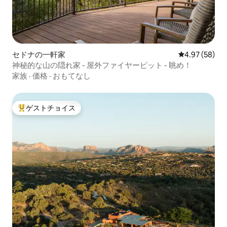
セドナの一軒家
レビュー58件
4.97 (58)
神秘的な山の隠れ家 - 屋外ファイヤーピット - 眺め！
家族
·
価格
·
おもてなし
ゲストチョイス
大好評のゲストチョイスです。