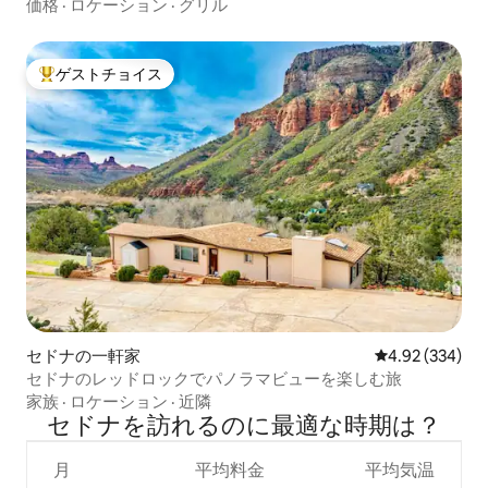
価格
·
ロケーション
·
グリル
ゲストチョイス
大好評のゲストチョイスです。
セドナの一軒家
レビュー334件
4.92 (334)
セドナのレッドロックでパノラマビューを楽しむ旅
家族
·
ロケーション
·
近隣
セドナを訪⁠れ⁠るの⁠に最⁠適⁠な時⁠期⁠は⁠？
月
平均料金
平均気温