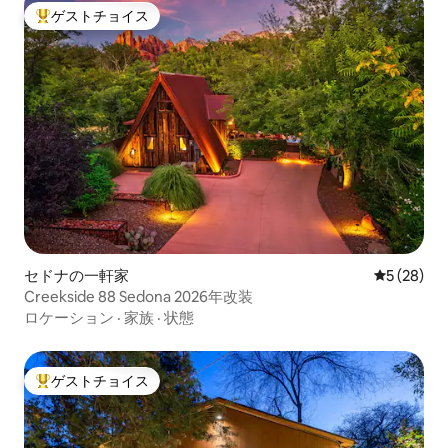
ゲストチョイス
大好評のゲストチョイスです。
セドナの一軒家
レビュー2
5 (28)
Creekside 88 Sedona 2026年改装
ロケーション
·
家族
·
状態
ゲストチョイス
大好評のゲストチョイスです。