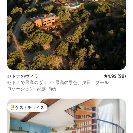
セドナのヴィラ
レビュー98件
4.99 (98)
セドナで最高のヴィラ - 最高の景色、夕日、プール
ロケーション
·
家族
·
静か
ゲストチョイス
大好評のゲストチョイスです。