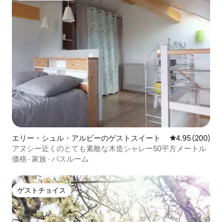
エリー・シュル・アルビーのゲストスイート
レビュー200件
4.95 (200)
アヌシー近くのとても素敵な木造シャレー50平方メートル
価格
·
家族
·
バスルーム
ゲストチョイス
ゲストチョイス