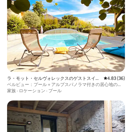
ラ・モット・セルヴォレックスのゲストスイー
レビュー36件
4.83 (36)
ト
ベルビュー：プール＋アルプスパノラマ付きの居心地の良
いワンルーム
家族
·
ロケーション
·
プール