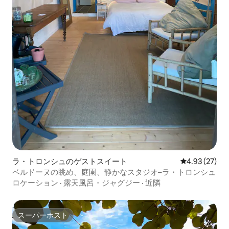
ラ・トロンシュのゲストスイート
レビュー27件
4.93 (27)
ベルドーヌの眺め、庭園、静かなスタジオ–ラ・トロンシュ
ロケーション
·
露天風呂・ジャグジー
·
近隣
スーパーホスト
スーパーホスト