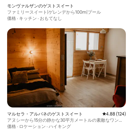
モンヴァルザンのゲストスイート
ファミリースイート|ゲレンデから100m|プール
価格
·
キッチン
·
おもてなし
マルセラ・アルバネのゲストスイート
レビュー124件
4.88 (124)
アヌシーから15分の静かな30平方メートルの素敵なワンル
ーム
価格
·
ロケーション
·
ハイキング