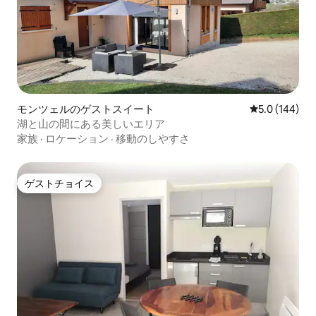
モンツェルのゲストスイート
レビュー144
5.0 (144)
湖と山の間にある美しいエリア
家族
·
ロケーション
·
移動のしやすさ
ゲストチョイス
ゲストチョイス