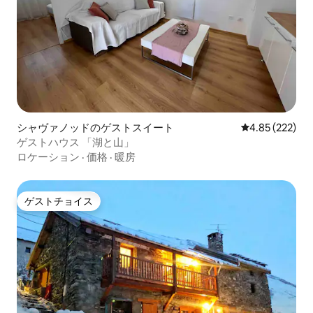
シャヴァノッドのゲストスイート
レビュー222件
4.85 (222)
ゲストハウス 「湖と山」
ロケーション
·
価格
·
暖房
ゲストチョイス
ゲストチョイス