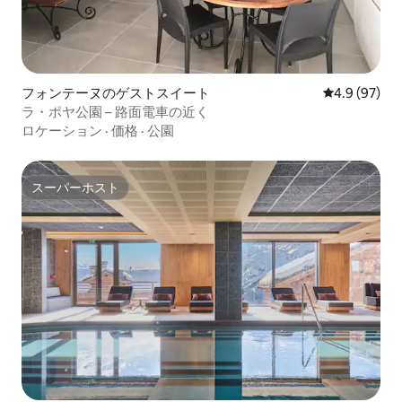
フォンテーヌのゲストスイート
レビュー97
4.9 (97)
ラ・ポヤ公園 – 路面電車の近く
ロケーション
·
価格
·
公園
スーパーホスト
スーパーホスト