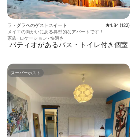
ラ・グラベのゲストスイート
レビュー122件
4.84 (122)
メイエの向かいにある典型的なアパートです！
家族
·
ロケーション
·
快適さ
パティオがあるバス・トイレ付き個室
スーパーホスト
スーパーホスト