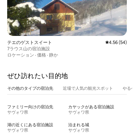
テエのゲストスイート
レビュー54件
4.56 (54)
7ラウス山の宿泊施設
ロケーション
·
価格
·
静か
ぜひ訪⁠れ⁠た⁠い目⁠的⁠地
その他のタ⁠イ⁠プ⁠の宿⁠泊⁠先
近場で人気の観光スポット
やる
ファミリー向けの宿泊先
カヤックがある宿泊施設
サヴォワ県
サヴォワ県
湖の近くにある宿泊施設
泊まれる城
サヴォワ県
サヴォワ県