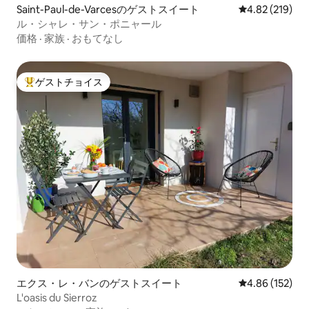
Saint-Paul-de-Varcesのゲストスイート
レビュー219件
4.82 (219)
ル・シャレ・サン・ポニャール
価格
·
家族
·
おもてなし
ゲストチョイス
大好評のゲストチョイスです。
エクス・レ・バンのゲストスイート
レビュー152件
4.86 (152)
L'oasis du Sierroz