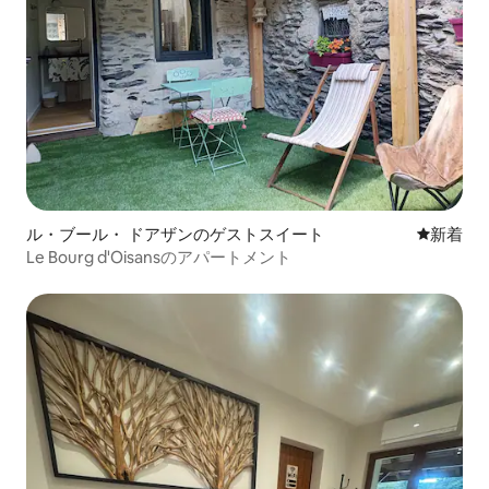
ル・ブール・ ドアザンのゲストスイート
新しい宿
新着
Le Bourg d'Oisansのアパートメント