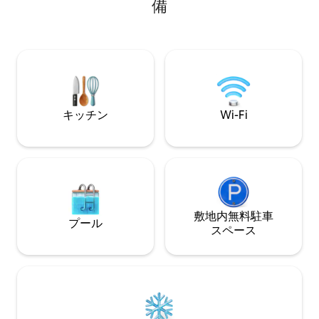
備
140/190のダブルベッドがある寝室エリ
料金がかかります
ア。低い高さの屋根の下、木製の羽目板
整備されたリビン
張りで、とても居心地の良い雰囲気の読
ジ、冷蔵庫、やか
書コーナーがあります。
が備わっています
続。 家から散歩に
キッチン
Wi-Fi
敷地内無料駐⁠車
プール
ス⁠ペ⁠ー⁠ス