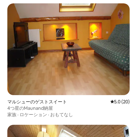
マルシューのゲストスイート
レビュー20
5.0 (20)
4つ星のMaunand納屋
家族
·
ロケーション
·
おもてなし