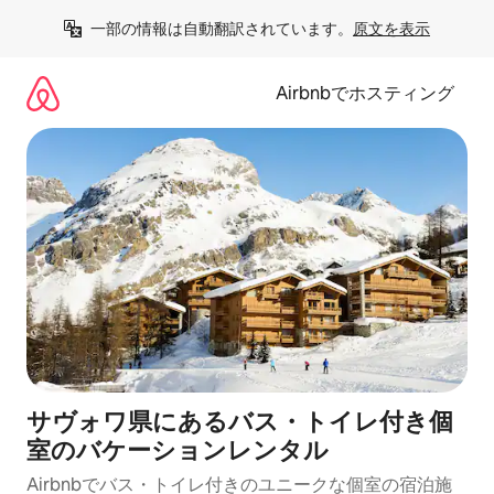
コ
一部の情報は自動翻訳されています。
原文を表示
ン
テ
ン
Airbnbでホスティング
ツ
に
ス
キ
ッ
プ
サヴォワ県にあるバス・トイレ付き個
室のバケーションレンタル
Airbnbでバス・トイレ付きのユニークな個室の宿泊施