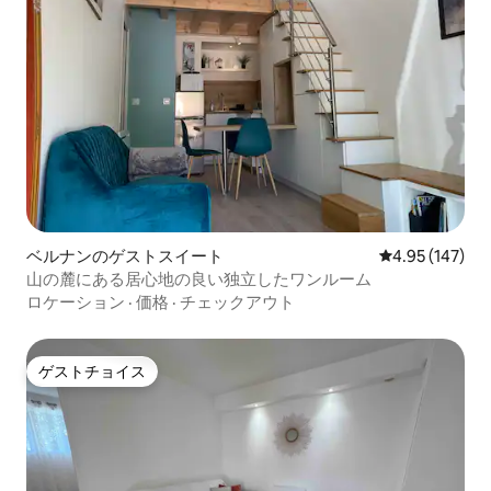
ベルナンのゲストスイート
レビュー147件
4.95 (147)
山の麓にある居心地の良い独立したワンルーム
ロケーション
·
価格
·
チェックアウト
ゲストチョイス
ゲストチョイス