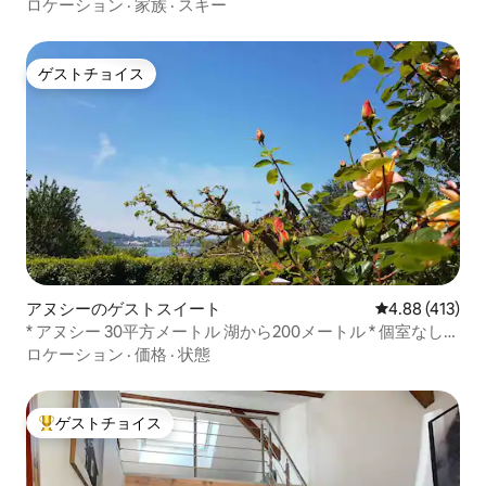
ロケーション
·
家族
·
スキー
ゲストチョイス
ゲストチョイス
アヌシーのゲストスイート
レビュー413件
4.88 (413)
* アヌシー 30平方メートル 湖から200メートル * 個室なしの
家の中
ロケーション
·
価格
·
状態
ゲストチョイス
大好評のゲストチョイスです。