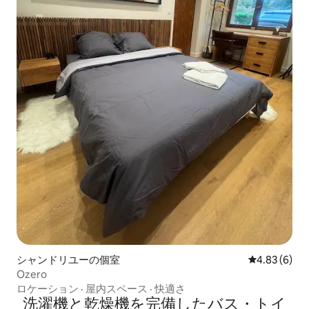
シャンドリユーの個室
レビュー6件
4.83 (6)
Ozero
ロケーション
·
屋内スペース
·
快適さ
洗濯機と乾燥機を完備したバス・トイ