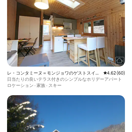
レ・コンタミーヌ＝モンジョワのゲストスイー
レビュー60件
4.62 (60)
ト
日当たりの良いテラス付きのシンプルなホリデーアパート
ロケーション
·
家族
·
スキー