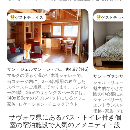
ゲストチョイス
ゲストチョイス
大好評のゲストチョイスです。
大好評のゲストチ
サン・ジェルマン・レ・バ
レビュー146件、5つ星中4.97
4.97 (146)
ンのゲストスイート
マルクの明るく温かい木造シャレーで。
サン・ヴァンサン
当コテージ内に、2～3名様用の独立した
キューズのゲスト
シャルトリューズ
スペースをご用意しております。 . シャレ
な家
魅力的な小さな村
ーの1階：26㎡のリビングスペースには、
園の中心部にあり
140x190cmのダブルベッドになるソファ
シャンベリーから3
ベッドがあります。シャワー、洗面台、
家族
·
ロケーション
·
チェックアウト
エントランスを備
トイレを備えた専用バスルーム、簡易キ
居、本館に隣接。 シャワー付きのダブル
価格
·
家族
·
テレビ
ッチン、4人用テーブルのあるダイニング
サヴォワ県にあるバス・トイレ付き個
ベッドルーム、リ
コーナーがあります。 . ずらした段差の日
ーベッド。2名様向
室の宿泊施設で人気のアメニティ・設
本式階段でアクセス可能な中二階：
大4名で、1名様1