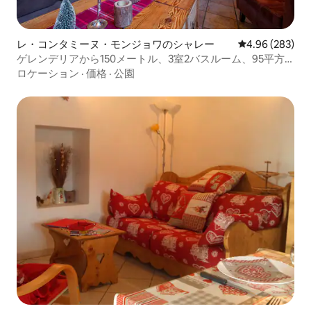
レ・コンタミーヌ・モンジョワのシャレー
レビュー283件
4.96 (283)
ゲレンデリアから150メートル、3室2バスルーム、95平方
メートル
ロケーション
·
価格
·
公園