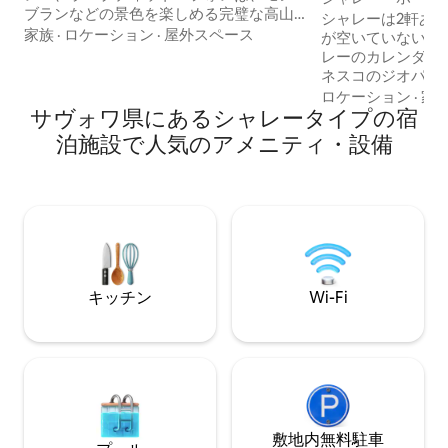
ブランなどの景色を楽しめる完璧な高山
き。
シャレーは2軒あ
の隠れ家です。 バーベキューなどが楽し
家族
·
ロケーション
·
屋外スペース
が空いていない場
める日当たりの良い庭は松林に面してい
レーのカレンダーを
ます。 冬でも夏でも、車の走らない道を
ネスコのジオパー
歩いたり、自転車で走ったりできます。
フ・デ・ボージュ
ロケーション
·
家
人里離れた場所にありながら、村
サヴォワ県にあるシャレータイプの宿
ンであるアンシー
（400m）、リフト（700m）、クロスカ
シャンベリーの間にあり
泊施設で人気のアメニティ・設備
ントリースキーコース（100m）に近いで
統的なサヴォワー
す。専用駐車場があります。 明るく風通
パ、完全に囲まれ
しの良いオープンプランのリビング/キッ
接アクセスを備え
チン/ダイニングエリア、花崗岩のサーフ
ージです。 すべて含まれています（寝
ェスとモダンな家電を備えた新しい手作
具、タオル、薪、
りのキッチン。
用）。 アイヨン・マルジェリアス・スキ
ーリゾートまで車で
キッチン
Wi-Fi
敷地内無料駐⁠車