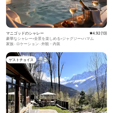
マニゴッドのシャレー
レビュー13件
4.92 (13)
豪華なシャレー•全景を楽しめる•ジャグジー•ハマム
家族
·
ロケーション
·
外観・内装
ゲストチョイス
ゲストチョイス