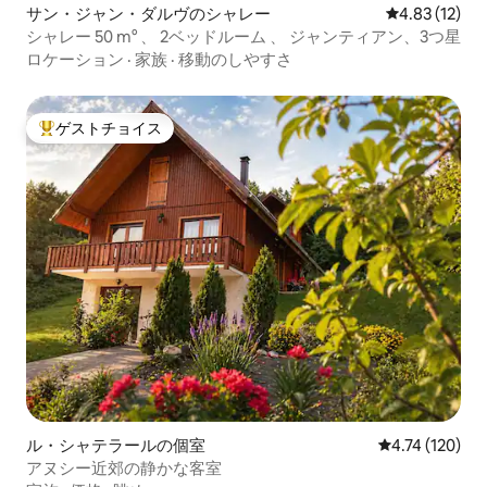
サン・ジャン・ダルヴのシャレー
レビュー12件
4.83 (12)
シャレー 50 m° 、 2ベッドルーム 、 ジャンティアン、3つ星
ロケーション
·
家族
·
移動のしやすさ
ゲストチョイス
大好評のゲストチョイスです。
ル・シャテラールの個室
レビュー120件
4.74 (120)
アヌシー近郊の静かな客室