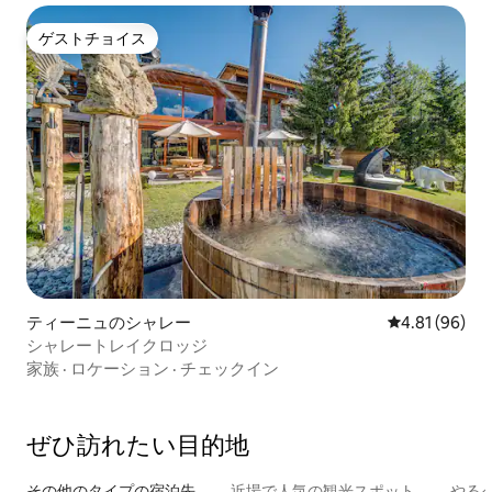
ゲストチョイス
ゲストチョイス
ティーニュのシャレー
レビュー96件
4.81 (96)
シャレートレイクロッジ
家族
·
ロケーション
·
チェックイン
ぜひ訪⁠れ⁠た⁠い目⁠的⁠地
その他のタ⁠イ⁠プ⁠の宿⁠泊⁠先
近場で人気の観光スポット
やる