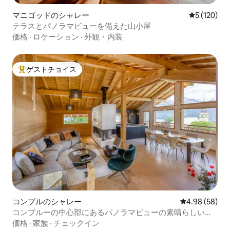
マニゴッドのシャレー
レビュー12
5 (120)
テラスとパノラマビューを備えた山小屋
価格
·
ロケーション
·
外観・内装
ゲストチョイス
大好評のゲストチョイスです。
コンブルのシャレー
レビュー58件
4.98 (58)
コンブルーの中心部にあるパノラマビューの素晴らしいシ
ャレー
価格
·
家族
·
チェックイン