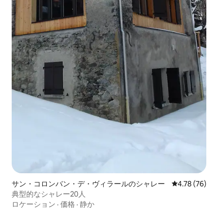
サン・コロンバン・デ・ヴィラールのシャレー
レビュー76件
4.78 (76)
典型的なシャレー20人
ロケーション
·
価格
·
静か