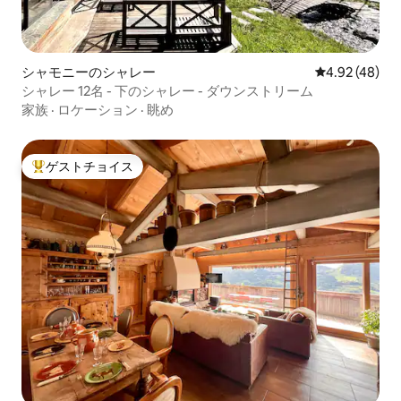
シャモニーのシャレー
レビュー48件
4.92 (48)
シャレー 12名 - 下のシャレー - ダウンストリーム
家族
·
ロケーション
·
眺め
ゲストチョイス
大好評のゲストチョイスです。