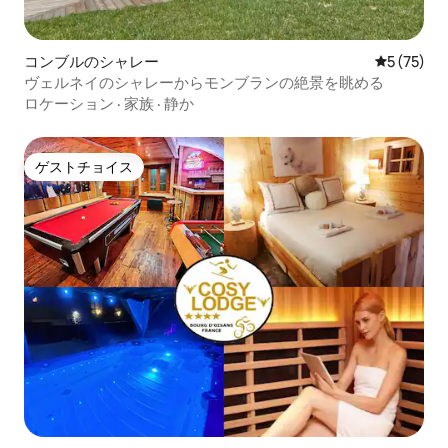
コンブルのシャレー
レビュー7
5 (75)
ヴェルネイのシャレーからモンブランの絶景を眺める
ロケーション
·
家族
·
静か
ゲストチョイス
ゲストチョイス