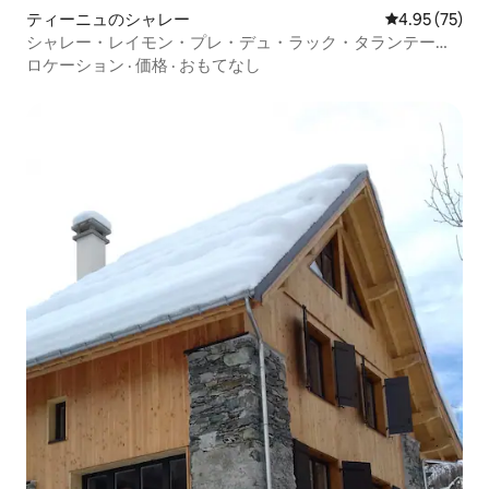
ティーニュのシャレー
レビュー75件
4.95 (75)
シャレー・レイモン・プレ・デュ・ラック・タランテーズ
の宿泊施設。
ロケーション
·
価格
·
おもてなし