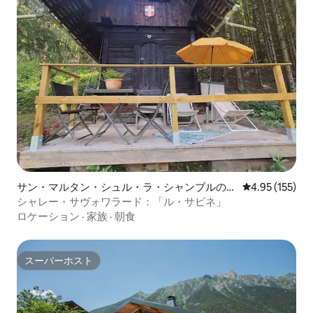
サン・マルタン・シュル・ラ・シャンブルのシ
レビュー155件
4.95 (155)
ャレー
シャレー・サヴォワラード：「ル・サピネ」
ロケーション
·
家族
·
朝食
スーパーホスト
スーパーホスト