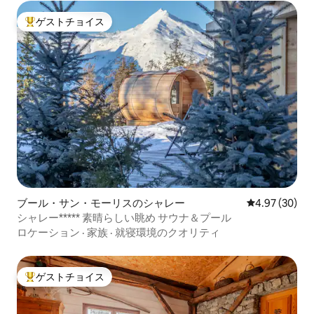
ゲストチョイス
大好評のゲストチョイスです。
ブール・サン・モーリスのシャレー
レビュー30件
4.97 (30)
シャレー***** 素晴らしい眺め サウナ＆プール
ロケーション
·
家族
·
就寝環境のクオリティ
ゲストチョイス
大好評のゲストチョイスです。