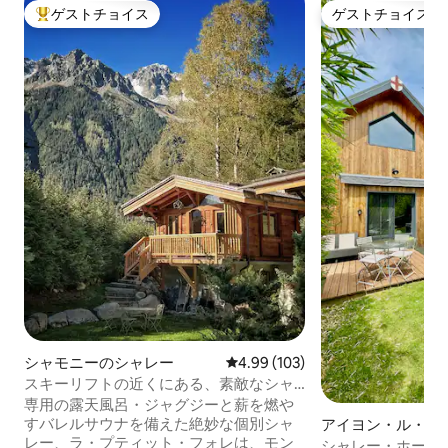
ゲストチョイス
ゲストチョイス
大好評のゲストチョイスです。
ゲストチョイス
シャモニーのシャレー
レビュー103件、5つ星中4.99
4.99 (103)
スキーリフトの近くにある、素敵なシャ
レー、露天風呂・ジャグジー、サウナ
専用の露天風呂・ジャグジーと薪を燃や
すバレルサウナを備えた絶妙な個別シャ
アイヨン・ル・ヴ
レー、ラ・プティット・フォレは、モン
シャレー
シャレー・ホープ 