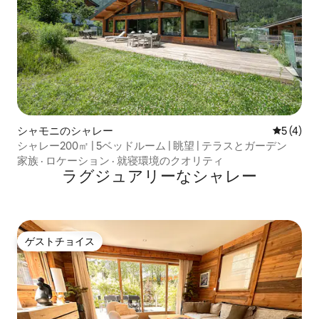
シャモニのシャレー
レビュー
5 (4)
シャレー200㎡ | 5ベッドルーム | 眺望 | テラスとガーデン
家族
·
ロケーション
·
就寝環境のクオリティ
ラグジュアリーなシャレー
ゲストチョイス
ゲストチョイス