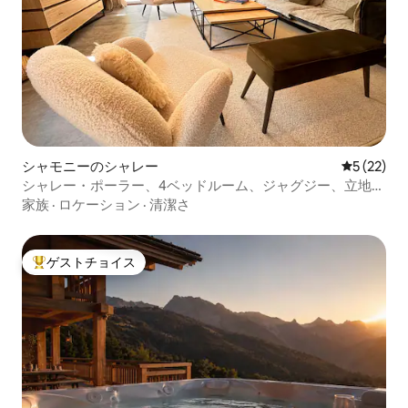
シャモニーのシャレー
レビュー2
5 (22)
シャレー・ポーラー、4ベッドルーム、ジャグジー、立地の
良い
家族
·
ロケーション
·
清潔さ
ゲストチョイス
大好評のゲストチョイスです。