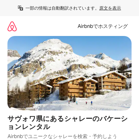
コ
一部の情報は自動翻訳されています。
原文を表示
ン
テ
ン
Airbnbでホスティング
ツ
に
ス
キ
ッ
プ
サヴォワ県にあるシャレーのバケーシ
ョンレンタル
Airbnbでユニークなシャレーを検索・予約しよう