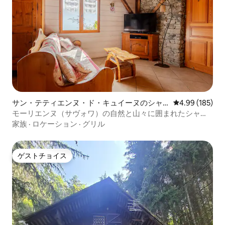
サン・テティエンヌ・ド・キュイーヌのシャ
レビュー185件
4.99 (185)
レー
モーリエンヌ（サヴォワ）の自然と山々に囲まれたシャレ
ー
家族
·
ロケーション
·
グリル
ゲストチョイス
ゲストチョイス