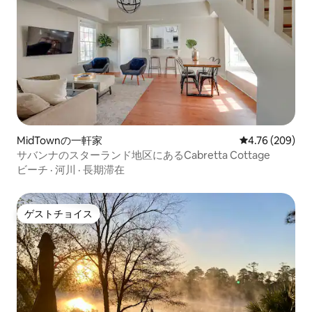
MidTownの一軒家
レビュー209件
4.76 (209)
サバンナのスターランド地区にあるCabretta Cottage
ビーチ
·
河川
·
長期滞在
ゲストチョイス
ゲストチョイス