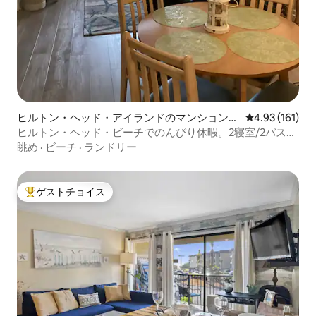
ヒルトン・ヘッド・アイランドのマンション・
レビュー161件
4.93 (161)
アパート
ヒルトン・ヘッド・ビーチでのんびり休暇。2寝室/2バスル
ーム
眺め
·
ビーチ
·
ランドリー
ゲストチョイス
大好評のゲストチョイスです。