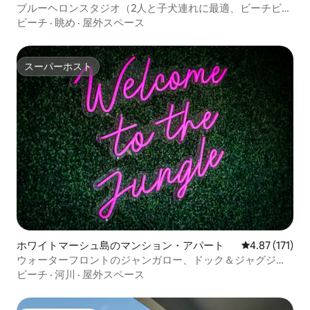
ブルーヘロンスタジオ（2人と子犬連れに最適、ビーチビュ
ー！）
ビーチ
·
眺め
·
屋外スペース
スーパーホスト
スーパーホスト
ホワイトマーシュ島のマンション・アパート
レビュー171
4.87 (171)
ウォーターフロントのジャンガロー、ドック＆ジャグジー
付き！
ビーチ
·
河川
·
屋外スペース