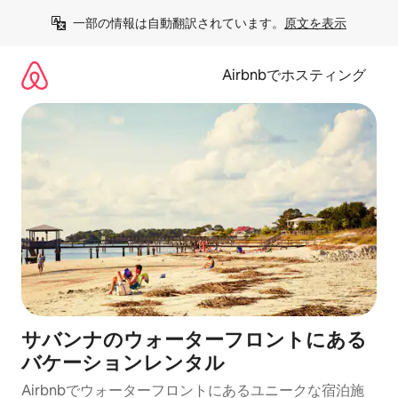
コ
一部の情報は自動翻訳されています。
原文を表示
ン
テ
ン
Airbnbでホスティング
ツ
に
ス
キ
ッ
プ
サバンナのウォーターフロントにある
バケーションレンタル
Airbnbでウォーターフロントにあるユニークな宿泊施