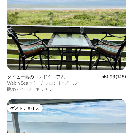
タイビー島のコンドミニアム
レビュー148件
4.93 (148)
Wait n Sea *ビーチフロント*プール*
眺め
·
ビーチ
·
キッチン
ゲストチョイス
ゲストチョイス