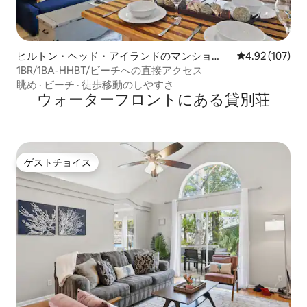
ヒルトン・ヘッド・アイランドのマンショ
レビュー107件
4.92 (107)
ン・アパート
1BR/1BA-HHBT/ビーチへの直接アクセス
眺め
·
ビーチ
·
徒歩移動のしやすさ
ウォーターフロントにある貸別荘
ゲストチョイス
ゲストチョイス