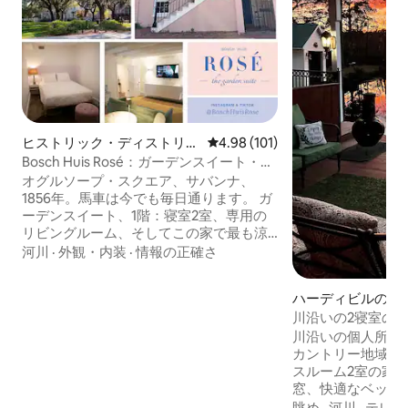
ヒストリック・ディストリク
レビュー101件、5つ星中4.98
4.98 (101)
ト ・ノースの一軒家
Bosch Huis Rosé：ガーデンスイート・歴
史的・駐車場
オグルソープ・スクエア、サバンナ、
1856年。馬車は今でも毎日通ります。 ガ
ーデンスイート、1階：寝室2室、専用の
リビングルーム、そしてこの家で最も涼
しく、最も静かな眠り。 車は使わないで
河川
·
外観・内装
·
情報の正確さ
ください。片側はRiver Street、反対側は
Broughton Streetのお店、その間にはミ
ハーディビルの一
シュランにふさわしいレストランがあり
川沿いの2寝室の
ます。裏庭にはサウナと冷水プランジが
ク用デッキ、サバン
あり、朝の最高の時間を過ごせます。 自
川沿いの個人所有
分の家のように愛されています。なぜな
カントリー地域の
ら、まさに自分の家だからです。 Bosch
スルーム2室の家
Huisは夢から始まりました。あなたのよ
窓、快適なベッド
うなゲストがそれを実現してくれます。
ン。日光浴、バー
眺め
·
河川
·
テレビ