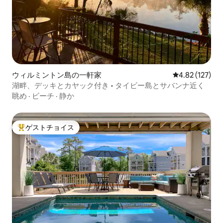
ウィルミントン島の一軒家
レビュー127件
4.82 (127)
湖畔、デッキとカヤック付き • タイビー島とサバンナ近く
眺め
·
ビーチ
·
静か
ゲストチョイス
大好評のゲストチョイスです。