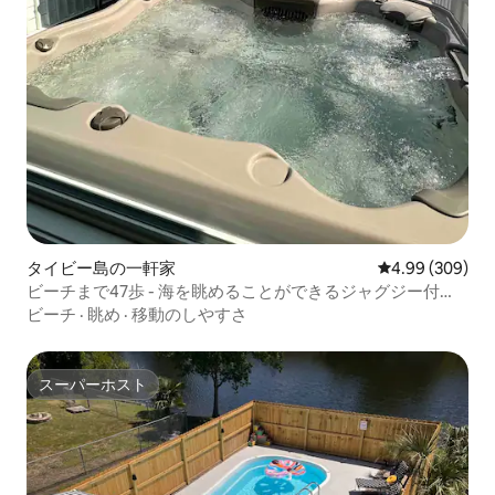
タイビー島の一軒家
レビュー309件
4.99 (309)
ビーチまで47歩 - 海を眺めることができるジャグジー付
き！
ビーチ
·
眺め
·
移動のしやすさ
スーパーホスト
スーパーホスト