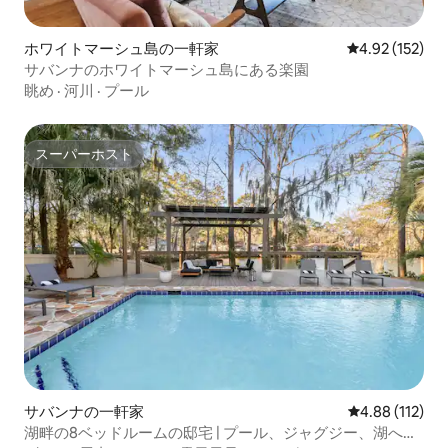
ホワイトマーシュ島の一軒家
レビュー152件
4.92 (152)
サバンナのホワイトマーシュ島にある楽園
眺め
·
河川
·
プール
スーパーホスト
スーパーホスト
サバンナの一軒家
レビュー112件
4.88 (112)
湖畔の8ベッドルームの邸宅 | プール、ジャグジー、湖への