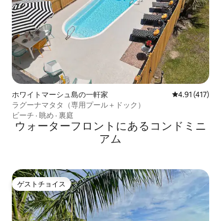
ホワイトマーシュ島の一軒家
レビュー417
4.91 (417)
ラグーナマタタ（専用プール＋ドック）
ビーチ
·
眺め
·
裏庭
ウォーターフロントにあるコンドミニ
アム
ゲストチョイス
ゲストチョイス