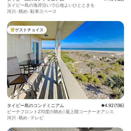
タイビー島の海岸沿いで心地よいひとときを
河川
·
眺め
·
駐車スペース
ゲストチョイス
大好評のゲストチョイスです。
タイビー島のコンドミニアム
レビュー136件
4.92 (136)
ビーチフロント270度の眺め | 最上階コーナーオアシス
河川
·
眺め
·
テレビ