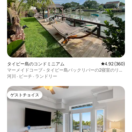
タイビー島のコンドミニアム
レビュー360件
4.92 (360)
マーメイドコーブ - タイビー島バックリバーの2寝室のリト
リート
河川
·
ビーチ
·
ランドリー
ゲストチョイス
ゲストチョイス