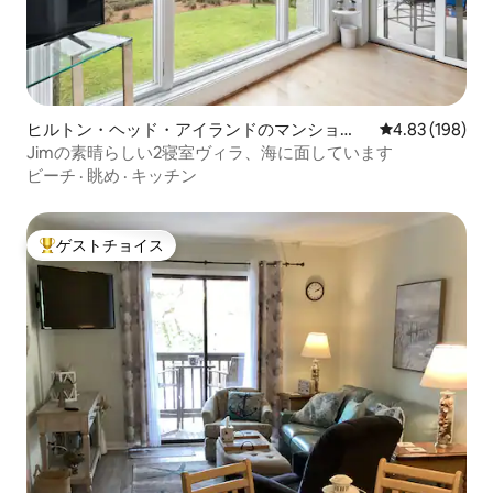
ヒルトン・ヘッド・アイランドのマンショ
レビュー198件
4.83 (198)
ン・アパート
Jimの素晴らしい2寝室ヴィラ、海に面しています
ビーチ
·
眺め
·
キッチン
ゲストチョイス
大好評のゲストチョイスです。