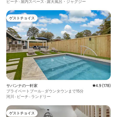
アクセス
ビーチ
·
屋内スペース
·
露天風呂・ジャグジー
ゲストチョイス
ゲストチョイス
サバンナの一軒家
レビュー178
4.9 (178)
プライベートプール - ダウンタウンまで15分
河川
·
ビーチ
·
ランドリー
ゲストチョイス
ゲストチョイス