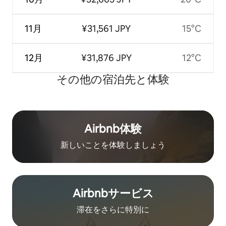
11月
¥31,561 JPY
15°C
12月
¥31,876 JPY
12°C
その他の宿⁠泊⁠先と体⁠験
Airbnb体験
新しいことを体験しましょう
Airbnb⁠サ⁠ー⁠ビ⁠ス
滞在をさ⁠ら⁠に特⁠別⁠に