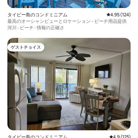
タイビー島のコンドミニアム
レビュー124件
4.95 (124)
最高のオーシャンビューとロケーション - ビーチ用品提供
河川
·
ビーチ
·
情報の正確さ
ゲストチョイス
ゲストチョイス
タイビー島のコンドミニアム
レビュー125
4.9 (125)