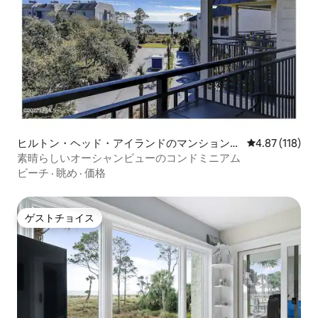
ヒルトン・ヘッド・アイランドのマンション・
レビュー118件
4.87 (118)
アパート
素晴らしいオーシャンビューのコンドミニアム
ビーチ
·
眺め
·
価格
ゲストチョイス
ゲストチョイス