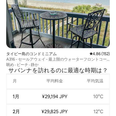
タイビー島のコンドミニアム
レビュー152件
4.86 (152)
A316 - セールアウェイ - 最上階のウォーターフロントコー
ナーユニット。
眺め
·
ビーチ
·
静か
サバンナを訪⁠れ⁠るの⁠に最⁠適⁠な時⁠期⁠は⁠？
月
平均料金
平均気温
1月
¥29,194 JPY
10°C
2月
¥29,825 JPY
12°C