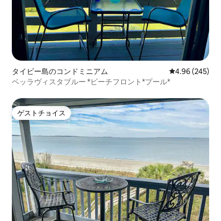
タイビー島のコンドミニアム
レビュー245件
4.96 (245)
ベッラヴィスタブルー *ビーチフロント*プール*
ゲストチョイス
ゲストチョイス