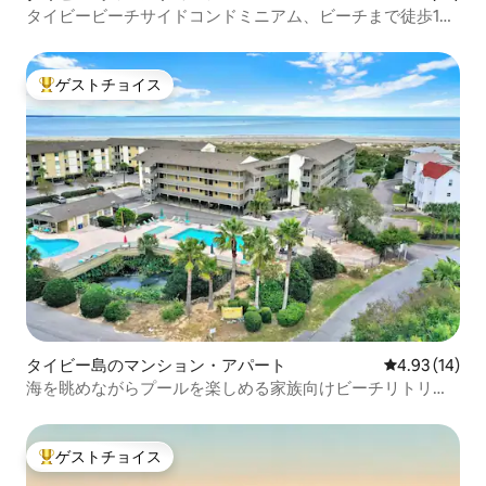
タイビービーチサイドコンドミニアム、ビーチまで徒歩1
分！
ゲストチョイス
大好評のゲストチョイスです。
タイビー島のマンション・アパート
レビュー14件
4.93 (14)
海を眺めながらプールを楽しめる家族向けビーチリトリー
ト
ゲストチョイス
大好評のゲストチョイスです。