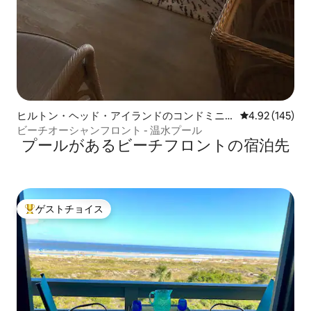
ヒルトン・ヘッド・アイランドのコンドミニ
レビュー145件
4.92 (145)
アム
ビーチオーシャンフロント - 温水プール
プールがあるビーチフロントの宿泊先
ゲストチョイス
大好評のゲストチョイスです。