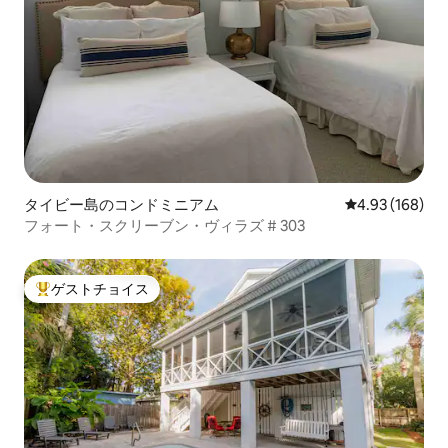
タイビー島のコンドミニアム
レビュー168件
4.93 (168)
フォート・スクリーブン・ヴィラズ # 303
ゲストチョイス
大好評のゲストチョイスです。