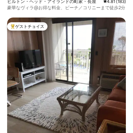
ヒルトン・ヘッド・アイランドの町家・長屋
レビュー183件
4.81 (183)
豪華なヴィラ@お得な料金、ビーチ／コリニーまで徒歩2分
ゲストチョイス
大好評のゲストチョイスです。