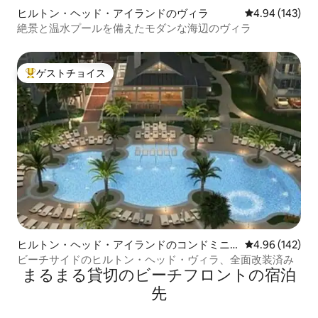
ヒルトン・ヘッド・アイランドのヴィラ
レビュー143件
4.94 (143)
絶景と温水プールを備えたモダンな海辺のヴィラ
ゲストチョイス
大好評のゲストチョイスです。
ヒルトン・ヘッド・アイランドのコンドミニ
レビュー142件
4.96 (142)
アム
ビーチサイドのヒルトン・ヘッド・ヴィラ、全面改装済み
まるまる貸切のビーチフロントの宿泊
先