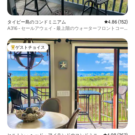
タイビー島のコンドミニアム
レビュー152件
4.86 (152)
A316 - セールアウェイ - 最上階のウォーターフロントコー
ナーユニット。
ゲストチョイス
大好評のゲストチョイスです。