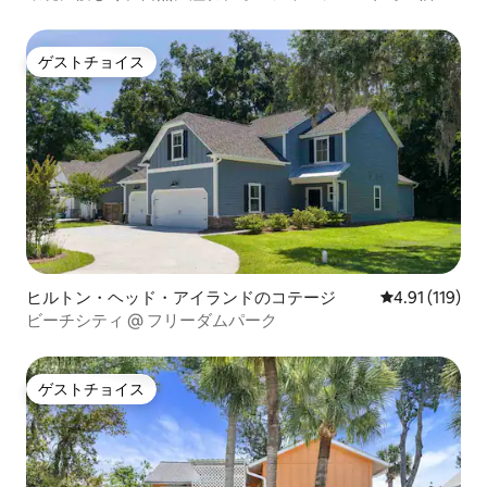
ひとときを
ゲストチョイス
ゲストチョイス
ヒルトン・ヘッド・アイランドのコテージ
レビュー119
4.91 (119)
ビーチシティ @ フリーダムパーク
ゲストチョイス
ゲストチョイス