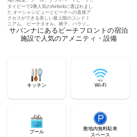
チに近づくことはできま
アクセス、ゴルフカート
タイビーで2番人気のAirbnbに選ばれまし
歩5分未満です。 エレベーターのない3階
た オーシャンビューとビーチへの直接ア
のコンドミニアムです。 景色
クセスができる美しい最上階のコンドミ
晴らしいですが、
ニアム。 ビーチタオル、椅子、パラソル
の階段を上る必要があり
サバンナにあるビーチフロントの宿泊
をご用意しております！ ゲスト（2026年
コンドミニアムな
6月27日から7月13日までの滞在を除く）
施設で人気のアメニティ・設備
ん。ゴルフカート
は、アイランドパーキングパス付きのゴ
お問い合わせくだ
ルフカートを無料でご利用いただけま
す。1泊200ドル以上の価値があります。
私たちのビーチには、イルカを含むたく
さんの海洋生物がいます。プライベート
な感じがすると言う人もいます。 この建
物は、エレベーター付きの数少ない建物
のひとつで、ビーチに最も近い建物にあ
キッチン
Wi-Fi
り、2つのスイミングプール、子供用プー
ル、テニス/ピックルボール、グリルがあ
ります。
敷地内無料駐⁠車
プール
ス⁠ペ⁠ー⁠ス