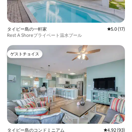
タイビー島の一軒家
レビュー17
5.0 (17)
Rest A Shoreプライベート温水プール
ゲストチョイス
ゲストチョイス
タイビー島のコンドミニアム
レビュー93件
4.92 (93)