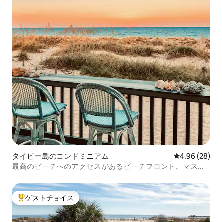
タイビー島のコンドミニアム
レビュー28件
4.96 (28)
最高のビーチへのアクセスがあるビーチフロント、マスタ
ースイート2室
ゲストチョイス
大好評のゲストチョイスです。