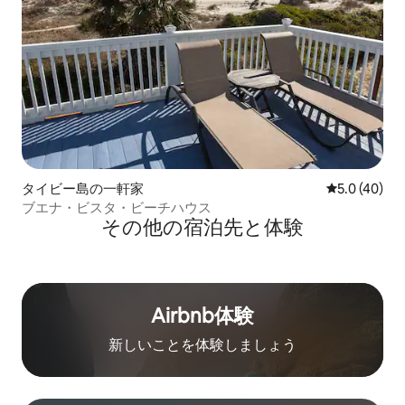
タイビー島の一軒家
レビュー40
5.0 (40)
ブエナ・ビスタ・ビーチハウス
その他の宿⁠泊⁠先と体⁠験
Airbnb体験
新しいことを体験しましょう