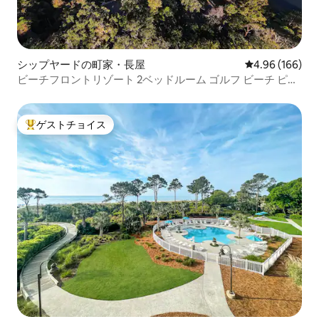
シップヤードの町家・長屋
レビュー166件
4.96 (166)
ビーチフロントリゾート 2ベッドルーム ゴルフ ビーチ ピッ
クルボール テニス
ゲストチョイス
大好評のゲストチョイスです。