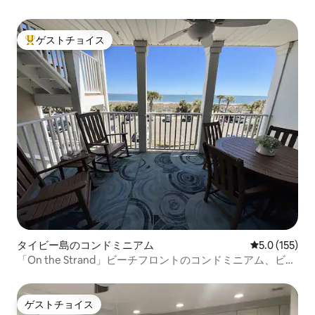
ゲストチョイス
大好評のゲストチョイスです。
タイビー島のコンドミニアム
レビュー155
5.0 (155)
「On the Strand」ビーチフロントのコンドミニアム、ビー
チまで101歩
ゲストチョイス
ゲストチョイス