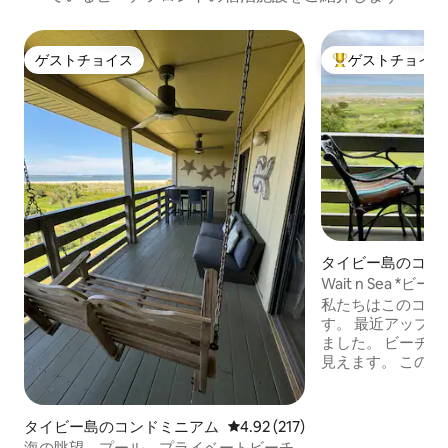
ゲストチョイス
ゲストチョイス
ゲストチョイス
大好評のゲストチ
タイビー島のコン
ム
Wait n Sea *
私たちはこのコン
す。 最近アップグレードされ、改装され
ました。 ビーチと海の素晴らしい景色が
見えます。 このコンドミニアムには、プ
ライベートビーチ
晴らしいプール、
ます。ゴルフカー
タイビー島のコンドミニアム
レビュー217件、5つ星中4.92
4.92 (217)
はお問い合わせく
海の眺望、プール、プライベートビーチ