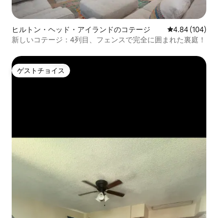
ヒルトン・ヘッド・アイランドのコテージ
レビュー104件
4.84 (104)
新しいコテージ：4列目、フェンスで完全に囲まれた裏庭！
ゲストチョイス
ゲストチョイス