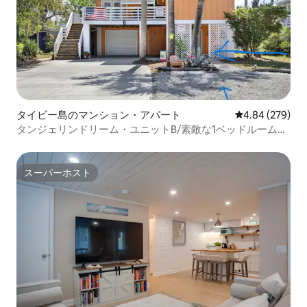
タイビー島のマンション・アパート
レビュー279件
4.84 (279)
タンジェリンドリーム・ユニットB/素敵な1ベッドルームア
パート
スーパーホスト
スーパーホスト