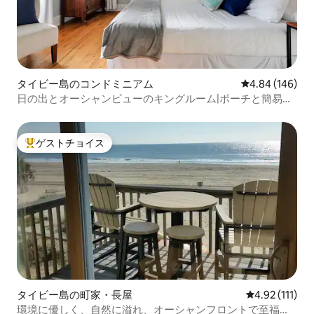
タイビー島のコンドミニアム
レビュー146件
4.84 (146)
日の出とオーシャンビューのキングルーム|ポーチと簡易キ
ッチン
ゲストチョイス
大好評のゲストチョイスです。
タイビー島の町家・長屋
レビュー111
4.92 (111)
環境に優しく、自然に溢れ、オーシャンフロントで至福の