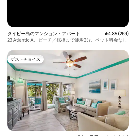
タイビー島のマンション・アパート
レビュー259件
4.85 (259)
23 Atlantic A、ビーチ／桟橋まで徒歩2分、ペット料金なし
ゲストチョイス
ゲストチョイス