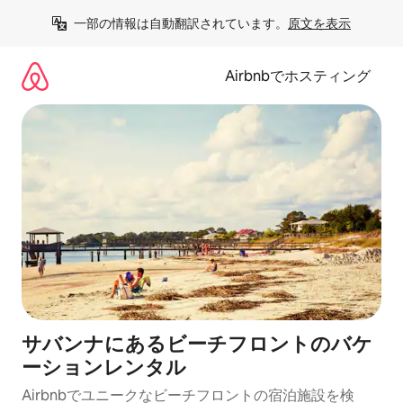
コ
一部の情報は自動翻訳されています。
原文を表示
ン
テ
ン
Airbnbでホスティング
ツ
に
ス
キ
ッ
プ
サバンナにあるビーチフロントのバケ
ーションレンタル
Airbnbでユニークなビーチフロントの宿泊施設を検