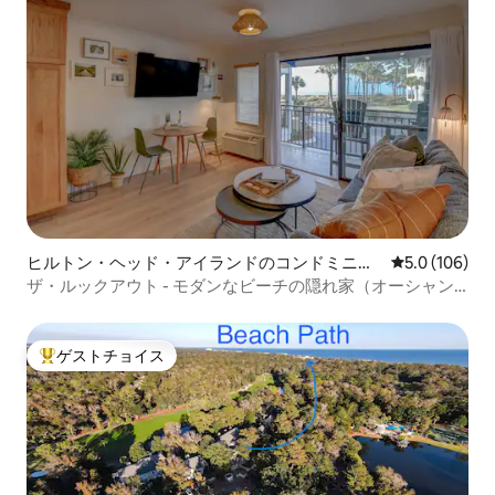
ヒルトン・ヘッド・アイランドのコンドミニア
レビュー106
5.0 (106)
ム
ザ・ルックアウト - モダンなビーチの隠れ家（オーシャン
フロント）
ゲストチョイス
大好評のゲストチョイスです。