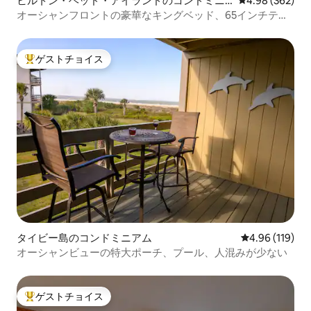
ヒルトン・ヘッド・アイランドのコンドミニ
レビュー362件
4.98 (362)
アム
オーシャンフロントの豪華なキングベッド、65インチテレ
ビ、ビーチバー、ピックルボール
ゲストチョイス
大好評のゲストチョイスです。
タイビー島のコンドミニアム
レビュー119件
4.96 (119)
オーシャンビューの特大ポーチ、プール、人混みが少ない
ゲストチョイス
大好評のゲストチョイスです。