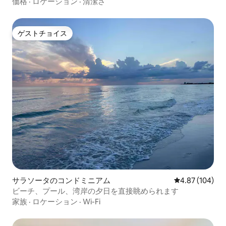
価格
·
ロケーション
·
清潔さ
ゲストチョイス
ゲストチョイス
サラソータのコンドミニアム
レビュー104件
4.87 (104)
ビーチ、プール、湾岸の夕日を直接眺められます
家族
·
ロケーション
·
Wi-Fi