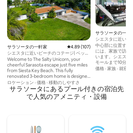
サラソータの一軒
シエスタに近い温
ッドルーム
中心部に位置する
サラソータの一軒家
レビュー107件、5つ星中4.89
4.89 (107)
には、家族で訪れ
シエスタに近いビーチのコテージ| ベッド
います。シエスタビ
3台|巨大プール
Welcome to The Salty Unicorn, your
モールまで10分、
cheerful Sarasota escape just five miles
分、SRQ空港まで
価格
·
家族
·
就寝環
from Siesta Key Beach. This fully
泊先は完全に改装
renovated 3-bedroom home is designed
ており、8名様が
for relaxation and fun, with a bright open
ロケーション
·
価格
·
移動のしやすさ
マスターベッドル
layout, stylish coastal décor, and plenty
サラソータにあるプール付きの宿泊先
のベッドが1台、
of space to gather with family or friends.
で人気のアメニティ・設備
はクイーンベッド
Start your mornings with coffee by the
ルームにはフルベ
pool, spend sunny afternoons swimming
1台があります。 
or lounging in the spacious backyard,
で、大きなファミ
and end the day with dinner in the
の上に60インチ
screened lanai. Whether you’re here for
イニングルームに
beach days, family time, or a peace
ます。マスターベ