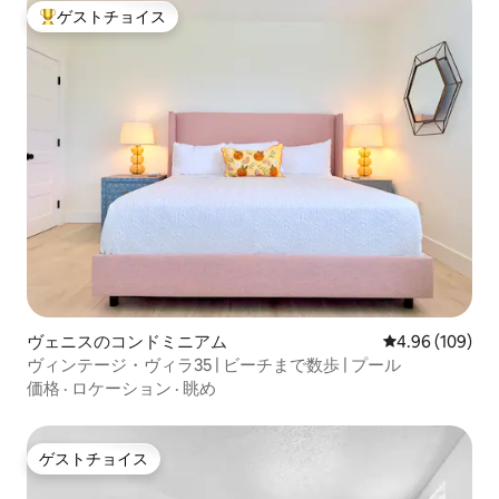
ゲストチョイス
大好評のゲストチョイスです。
ヴェニスのコンドミニアム
レビュー109件
4.96 (109)
ヴィンテージ・ヴィラ35 | ビーチまで数歩 | プール
価格
·
ロケーション
·
眺め
ゲストチョイス
ゲストチョイス