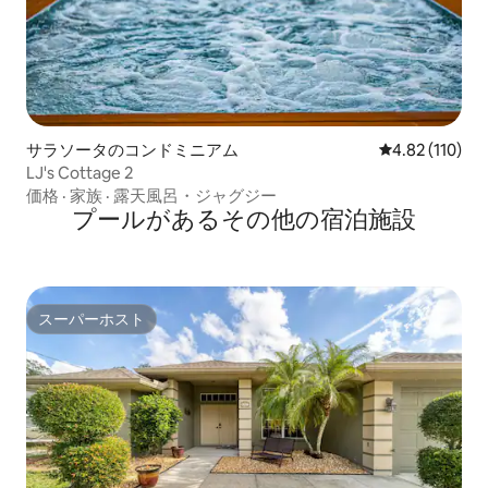
サラソータのコンドミニアム
レビュー110件
4.82 (110)
LJ's Cottage 2
価格
·
家族
·
露天風呂・ジャグジー
プールがあるその他の宿泊施設
スーパーホスト
スーパーホスト