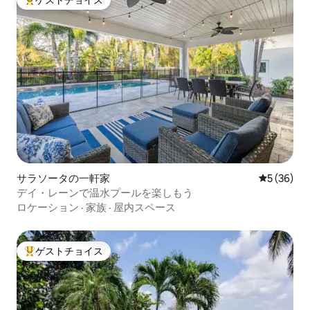
大好評のゲストチョイスです。
サラソータの一軒家
レビュー3
5 (36)
デイ・レーンで温水プールを楽しもう
ロケーション
·
家族
·
屋内スペース
ゲストチョイス
大好評のゲストチョイスです。