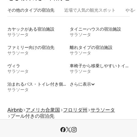
その他のタ⁠イ⁠プ⁠の宿⁠泊⁠先
近場で人気の観光スポット
やる
カヤックがある宿泊施設
タイニーハウスの宿泊施設
サラソータ
サラソータ
ファミリー向けの宿泊先
離れタイプの宿泊施設
サラソータ
サラソータ
ヴィラ
車椅子から移乗しやすいトイレ付きの宿泊施設
サラソータ
サラソータ
泊まれるバス・トイレ付き個室
さらに表示
サラソータ
Airbnb
アメリカ合衆国
フロリダ州
サラソータ
プール付きの宿泊先