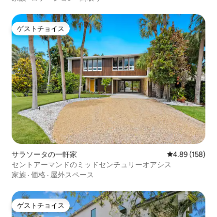
ゲストチョイス
ゲストチョイス
サラソータの一軒家
レビュー158件
4.89 (158)
セントアーマンドのミッドセンチュリーオアシス
家族
·
価格
·
屋外スペース
ゲストチョイス
ゲストチョイス