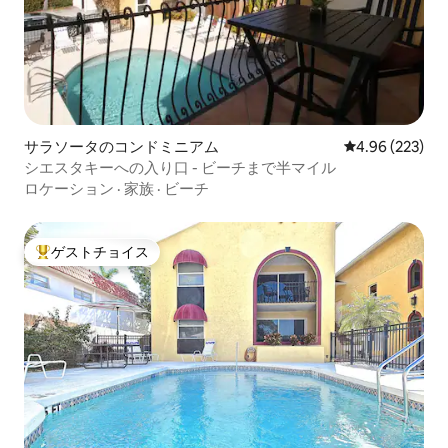
サラソータのコンドミニアム
レビュー223件
4.96 (223)
シエスタキーへの入り口 - ビーチまで半マイル
ロケーション
·
家族
·
ビーチ
ゲストチョイス
大好評のゲストチョイスです。