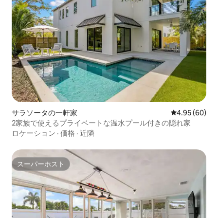
サラソータの一軒家
レビュー60件
4.95 (60)
2家族で使えるプライベートな温水プール付きの隠れ家
ロケーション
·
価格
·
近隣
スーパーホスト
スーパーホスト