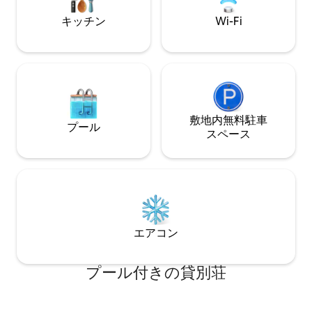
チテレビがありま
キッチン
Wi-Fi
敷地内無料駐⁠車
プール
ス⁠ペ⁠ー⁠ス
エアコン
プール付きの貸別荘