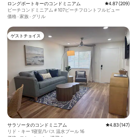
ロングボートキーのコンドミニアム
レビュー209件
4.87 (209)
ビーチコンドミニアム＃107ビーチフロントフルビュー
価格
·
家族
·
グリル
ゲストチョイス
ゲストチョイス
サラソータのコンドミニアム
レビュー147件
4.83 (147)
リド・キー 1寝室/1バス 温水プール 16