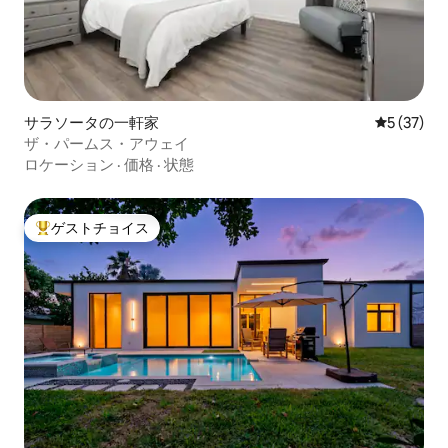
サラソータの一軒家
レビュー3
5 (37)
ザ・パームス・アウェイ
ロケーション
·
価格
·
状態
ゲストチョイス
大好評のゲストチョイスです。