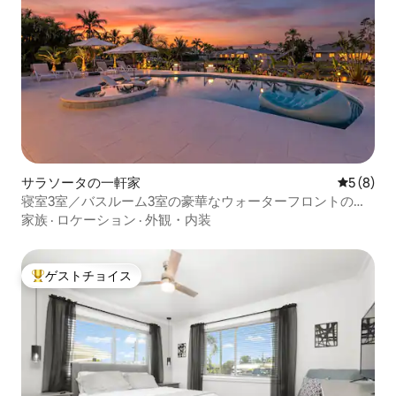
サラソータの一軒家
レビュー
5 (8)
寝室3室／バスルーム3室の豪華なウォーターフロントの家
（プール付き、ボート利用可）
家族
·
ロケーション
·
外観・内装
ゲストチョイス
大好評のゲストチョイスです。