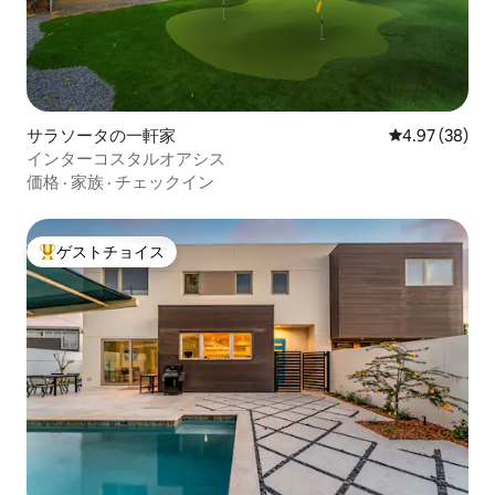
サラソータの一軒家
レビュー38件
4.97 (38)
インターコスタルオアシス
価格
·
家族
·
チェックイン
ゲストチョイス
大好評のゲストチョイスです。