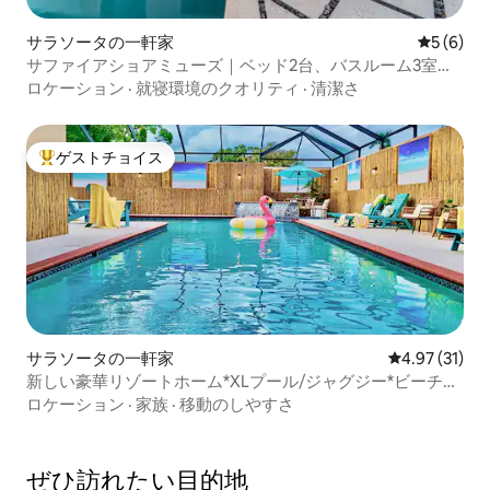
サラソータの一軒家
レビュー
5 (6)
サファイアショアミューズ｜ベッド2台、バスルーム3室｜
豪華プール
ロケーション
·
就寝環境のクオリティ
·
清潔さ
ゲストチョイス
大好評のゲストチョイスです。
サラソータの一軒家
レビュー31件
4.97 (31)
新しい豪華リゾートホーム*XLプール/ジャグジー*ビーチま
で1マイル
ロケーション
·
家族
·
移動のしやすさ
ぜひ訪⁠れ⁠た⁠い目⁠的⁠地