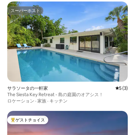
スーパーホスト
スーパーホスト
サラソータの一軒家
レビュー
5 (3)
The Siesta Key Retreat - 島の庭園のオアシス！
ロケーション
·
家族
·
キッチン
ゲストチョイス
大好評のゲストチョイスです。