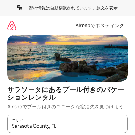
コ
一部の情報は自動翻訳されています。
原文を表示
ン
テ
ン
Airbnbでホスティング
ツ
に
ス
キ
ッ
プ
サラソータにあるプール付きのバケー
ションレンタル
Airbnbでプール付きのユニークな宿泊先を見つけよう
エリア
検索結果が表示されたら、上下の矢印キーを使って移動するか、