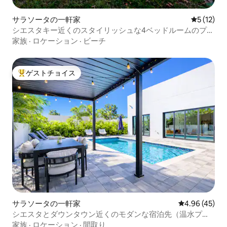
サラソータの一軒家
レビュー1
5 (12)
シエスタキー近くのスタイリッシュな4ベッドルームのプー
ル付き宿泊施設「Palm Noir」
家族
·
ロケーション
·
ビーチ
ゲストチョイス
大好評のゲストチョイスです。
サラソータの一軒家
レビュー45件
4.96 (45)
シエスタとダウンタウン近くのモダンな宿泊先（温水プー
ル付き）
家族
·
ロケーション
·
間取り