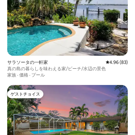
サラソータの一軒家
レビュー83件
4.96 (83)
真の島の暮らしを味わえる家/ビーチ/水辺の景色
家族
·
価格
·
プール
ゲストチョイス
ゲストチョイス