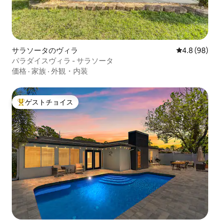
サラソータのヴィラ
レビュー98
4.8 (98)
パラダイスヴィラ - サラソータ
価格
·
家族
·
外観・内装
ゲストチョイス
大好評のゲストチョイスです。