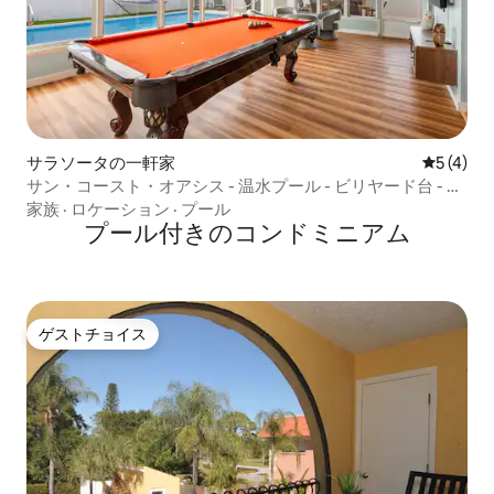
サラソータの一軒家
レビュー
5 (4)
サン・コースト・オアシス - 温水プール - ビリヤード台 - ゲ
ームセンター
家族
·
ロケーション
·
プール
プール付きのコンドミニアム
ゲストチョイス
ゲストチョイス