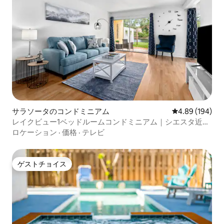
サラソータのコンドミニアム
レビュー194件
4.89 (194)
レイクビュー1ベッドルームコンドミニアム｜シエスタ近く
の温水プール
ロケーション
·
価格
·
テレビ
ゲストチョイス
ゲストチョイス