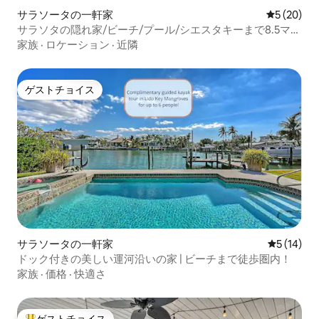
サラソータの一軒家
レビュー2
5 (20)
サラソタの隠れ家/ビーチ/プール/シエスタキーまで8.5マイ
ル
家族
·
ロケーション
·
近隣
ゲストチョイス
ゲストチョイス
サラソータの一軒家
レビュー1
5 (14)
ドック付きの美しい運河沿いの家 | ビーチまで徒歩圏内！
家族
·
価格
·
快適さ
ゲストチョイス