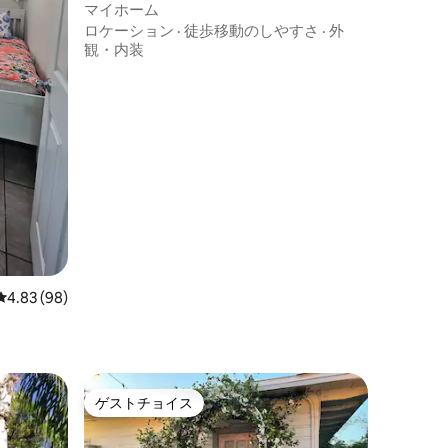
マイホーム
ロケーション
·
徒歩移動のしやすさ
·
外
観・内装
レビュー98件、5つ星中4.83つ星の平均評価
4.83 (98)
ゲストチョイス
ゲストチョイス