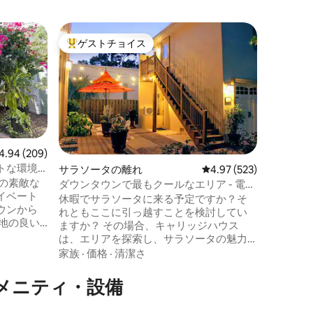
サラソー
ゲストチョイス
スーパ
大好評のゲストチョイスです。
スーパ
旅行
シエスタ
でお洒落
う。ザ・
いる場合
場合でも
価格
·
ロ
所です。
り、ここ
ビュー209件、5つ星中4.94つ星の平均評価
4.94 (209)
せん！屋
トな環境
サラソータの離れ
レビュー523件、5つ星
4.97 (523)
イジェリ
の素敵な
ダウンタウンで最もクールなエリア - 電動
さい。 ゲッタウェイはメインの家に隣接
イベート
自転車、ビーチ用品
休暇でサラソータに来る予定ですか？そ
したアパ
ウンから
れともここに引っ越すことを検討してい
専用の玄
地の良い
ますか？ その場合、キャリッジハウス
です。ホ
な設備と
は、エリアを探索し、サラソータの魅力
ます。
を体験する際の拠点として最適な場所で
家族
·
価格
·
清潔さ
ウスで、
す。 数十軒のカジュアルなレストラン、
だけま
クールなバー、ユニークなショップまで
メニティ・設備
、そして
すぐに歩いて行けます。セルビーガーデ
の下にあ
ンまで5分、サラソータ・ベイフロントま