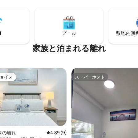
り、花がいつも咲いています！ この魅力
スしてください。 超快適な
的なコテージは、サラソータの
らかさに浸り、完璧な夜の眠り
冒険のための森の中のホームベ
みください。 プール、屋外スペ
す！
楽しみください。飲み物を飲み
楽園での時間を楽しみながらグ
i
プール
敷地内無料駐
理をしてください。
家族と泊まれる離れ
ョイス
スーパーホスト
ョイス
スーパーホスト
タの離れ
レビュー9件、5つ星中4.89つ星の平均評価
4.89 (9)