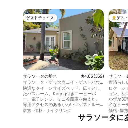
ゲストチョイス
ゲス
ゲストチョイス
大好評の
サラソータの離れ
レビュー369件、5つ星中
4.85 (369)
サラソー
サラソータ・ゲッタウェイ・ゲストハウ
素晴らし
ス
側
快適なクイーンサイズベッド、広々とし
ロケーシ
たバスルーム、Keurig付きコーヒーバ
ョン。シ
ー、電子レンジ、ミニ冷蔵庫を備えた、
わずか3
専用アクセスのあるかわいいゲストルー
名なビー
ムです。ダウンタウンのショッピング、
ダウンタ
家族
·
価格
·
サイクリング
価格
·
家
ダイニング、ライブミュージック、ホー
サラソータに
晴らしい
ルフーズ、ギャラリー、高級ショップま
プライベ
で徒歩ですぐです。通りのすぐ向かいに
囲まれた