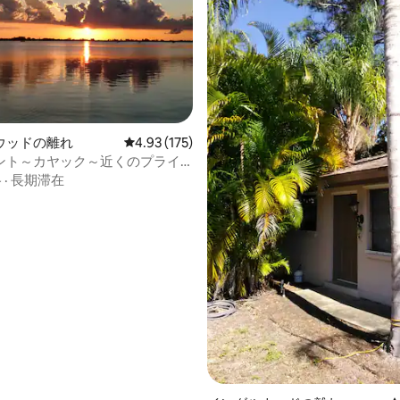
ウッドの離れ
レビュー175件、5つ星中4.93つ星の平均評価
4.93 (175)
ント～カヤック～近くのプライ
ーチへのアクセス
格
·
長期滞在
中4.82つ星の平均評価