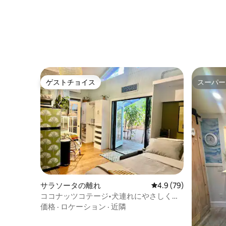
ゲストチョイス
スーパー
ゲストチョイス
スーパー
サラソータの離れ
レビュー79件、5つ星
4.9 (79)
ココナッツコテージ•犬連れにやさしく、
ダウンタウンに近い
価格
·
ロケーション
·
近隣