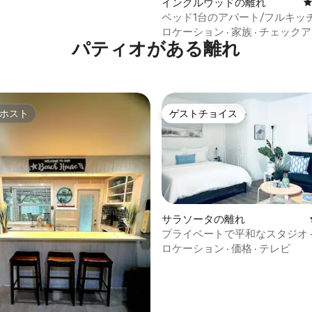
イングルウッドの離れ
ベッド1台のアパート/フルキッ
チまで車で5分
ロケーション
·
家族
·
チェックア
パティオがある離れ
ホスト
ゲストチョイス
ホスト
ゲストチョイス
サラソータの離れ
プライベートで平和なスタジオ -
れOK、フェンス付きの庭
ロケーション
·
価格
·
テレビ
中4.9つ星の平均評価