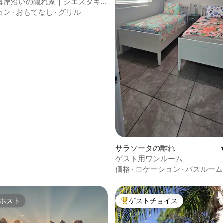
海岸沿いの隠れ家｜シエスタキ
つ星中5つ星の平均評価
分
ョン
·
おもてなし
·
グリル
サラソータの離れ
ゲスト用ワンルーム
価格
·
ロケーション
·
バスルーム
ホスト
ゲストチョイス
ホスト
大好評のゲストチョイスです。