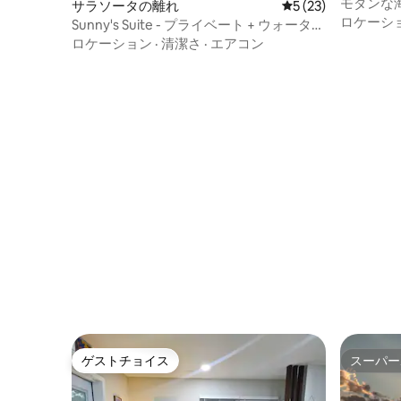
モダンな
サラソータの離れ
レビュー23件、5
5 (23)
ーから数
ロケーシ
Sunny's Suite - プライベート + ウォーター
フロント
ロケーション
·
清潔さ
·
エアコン
ゲストチョイス
スーパー
ゲストチョイス
スーパー