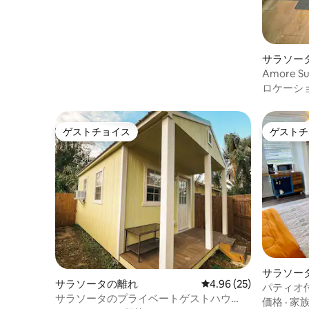
サラソー
Amore S
ロケーシ
ゲストチョイス
ゲストチ
ゲストチョイス
ゲストチ
サラソー
サラソータの離れ
レビュー25件、5つ星中
4.96 (25)
パティオ
サラソータのプライベートゲストハウ
ートゲス
価格
·
家