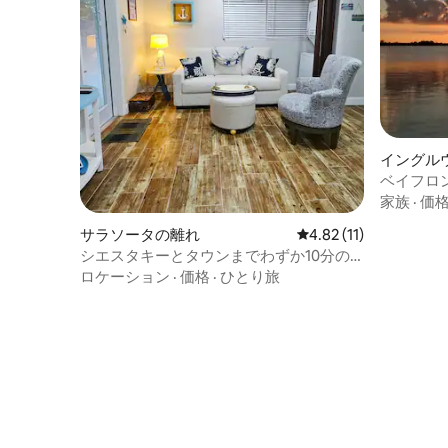
イングル
ベイフロ
ベートビ
家族
·
価
サラソータの離れ
レビュー11件、5つ星
4.82 (11)
シエスタキーとタウンまでわずか10分の
ワンルーム
ロケーション
·
価格
·
ひとり旅