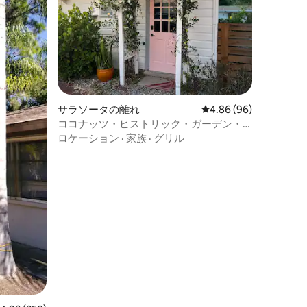
サラソータの離れ
レビュー96件、5つ星
4.86 (96)
ココナッツ・ヒストリック・ガーデン・
フラット
ロケーション
·
家族
·
グリル