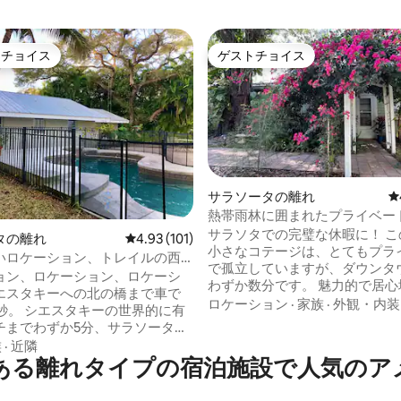
トチョイス
ゲストチョイス
ゲストチョイスです。
ゲストチョイス
サラソータの離れ
レ
熱帯雨林に囲まれたプライベー
にある1920年代のコテージ
サラソタでの完璧な休暇に！ こ
4.85つ星の平均評価
タの離れ
レビュー101件、5つ星中4.93つ星の平均評価
4.93 (101)
小さなコテージは、とてもプラ
いロケーション、トレイルの西
で孤立していますが、ダウンタ
ョン、ロケーション、ロケーシ
わずか数分です。 魅力的で居心
エスタキーへの北の橋まで車で
時代物のコテージにあるモダン
ロケーション
·
家族
·
外観・内装
0秒。 シエスタキーの世界的に有
快適さ。 この静かで居心地の良い、1920
チまでわずか5分、サラソータの
年代の古いフロリダのゲストハ
ウンまで4分、ショッピングや素
族
·
近隣
ご自宅のようにおくつろぎいた
ある離れタイプの宿泊施設で人気のア
レストランまで2分です。 とても
す。 ツタで覆われたオーク、松
ートな環境で、緑豊かな木々に
最も背の高いヤシの木々の林冠
温かみのある装飾のゲストハウ