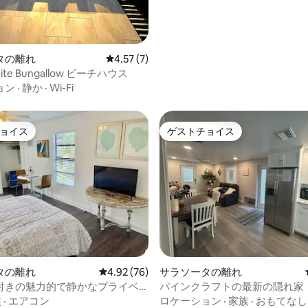
タの離れ
レビュー7件、5つ星中4.57つ星の平均評価
4.57 (7)
uite Bungallow ビーチハウス
ョン
·
静か
·
Wi-Fi
ョイス
ゲストチョイス
ョイス
ゲストチョイス
タの離れ
レビュー76件、5つ星中4.92つ星の平均評価
4.92 (76)
サラソータの離れ
4.96つ星の平均評価
付きの魅力的で静かなプライベ
パインクラフトの最新の隠れ家
トハウス
族
·
エアコン
ロケーション
·
家族
·
おもてなし