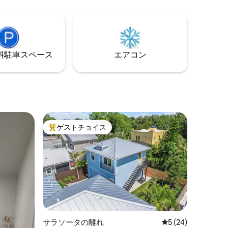
で10分です。 メインストリートは0.8km
すべての
の距離にあります。 自転車、カヤック、
ースで
ビーチチェア、傘など、たくさんのアメ
ニティをご用意しています。
⁠車ス⁠ペ⁠ー⁠ス
エアコン
ゲストチョイス
大好評のゲストチョイスです。
サラソータの離れ
レビュー24件、5
5 (24)