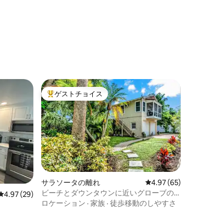
ゲストチョイス
大好評のゲストチョイスです。
サラソータの離れ
レビュー65件、5つ星
4.97 (65)
ビーチとダウンタウンに近いグローブの
レビュー29件、5つ星中4.97つ星の平均評価
4.97 (29)
宿泊先、プール付き！
ロケーション
·
家族
·
徒歩移動のしやすさ