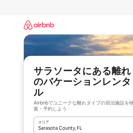
コ
ン
テ
ン
ツ
に
ス
キ
ッ
プ
サラソータにある離れ
のバケーションレンタ
ル
Airbnbでユニークな離れタイプの宿泊施設を
索・予約しよう
エリア
検索結果が表示されたら、上下の矢印キーを使っ