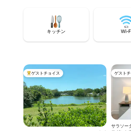
はギレスピーパークがあり、テニス、ピ
スでリラック
ックルボール、バスケットボール、犬の
寝具で柔
散歩エリア、ウォーキング/ランニングコ
をお楽し
ースがあります。リドビーチ、セントア
ースをお
ーマンズサークル、モートマリン、美術
ながら、
キッチン
Wi-F
館、劇場、サラソタの人気沿岸アトラク
リルで料
ションからわずか数分です。
ゲストチョイス
ゲストチ
大好評のゲストチョイスです。
ゲストチ
サラソー