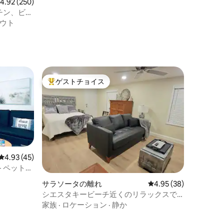
レビュー250件、5つ星中4.92つ星の平均評価
4.92 (250)
チン、ビー
ウト
ゲストチョイス
大好評のゲストチョイスです。
レビュー45件、5つ星中4.93つ星の平均評価
4.93 (45)
 ペット連
サラソータの離れ
レビュー38件、5つ星
4.95 (38)
シエスタキービーチ近くのリラックスで
きる宿泊先
家族
·
ロケーション
·
静か