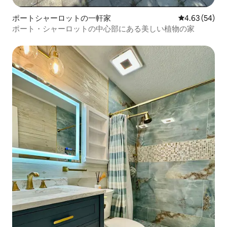
ポートシャーロットの一軒家
レビュー54件
4.63 (54)
ポート・シャーロットの中心部にある美しい植物の家