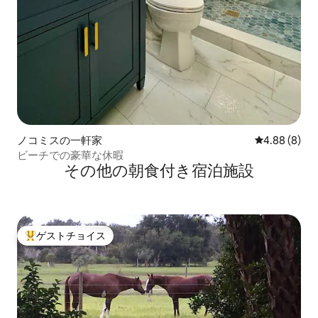
ノコミスの一軒家
レビュー8件
4.88 (8)
ビーチでの豪華な休暇
その他の朝食付き宿泊施設
ゲストチョイス
大好評のゲストチョイスです。