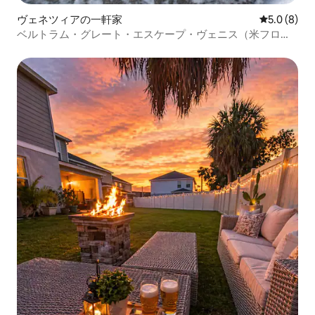
ヴェネツィアの一軒家
レビュー8
5.0 (8)
ベルトラム・グレート・エスケープ・ヴェニス（米フロリ
ダ州）