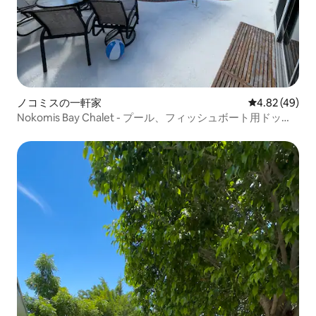
ノコミスの一軒家
レビュー49件
4.82 (49)
Nokomis Bay Chalet - プール、フィッシュボート用ドッ
ク、ビーチ