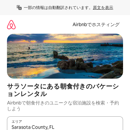
コ
一部の情報は自動翻訳されています。
原文を表示
ン
テ
ン
Airbnbでホスティング
ツ
に
ス
キ
ッ
プ
サラソータにある朝食付きのバケーシ
ョンレンタル
Airbnbで朝食付きのユニークな宿泊施設を検索・予約
しよう
エリア
検索結果が表示されたら、上下の矢印キーを使って移動するか、