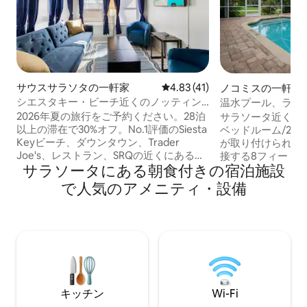
サウスサラソタの一軒家
レビュー41件、5つ星中4.83
4.83 (41)
ノコミスの一軒家
シエスタキー・ビーチ近くのノッティン
温水プール、ラナ
ガム・ビーチ・バンガロー
室2バスルーム！
2026年夏の旅行をご予約ください。28泊
サラソータ近くに
以上の滞在で30%オフ。No.1評価のSiesta
ベッドルーム/2
Keyビーチ、ダウンタウン、Trader
が取り付けられた
Joe's、レストラン、SRQの近くにあるペ
接する8フィートの
サラソータにある朝食付きの宿泊施設
ットOKのノッティンガム・ビーチ・バン
温水プールを誇っ
ガロー。改装されたバスルーム、設備の
ーチまでわずか7
で人気のアメニティ・設備
整ったキッチン、T-Mobile 5G Wi-Fi、ス
スビーチまで10
マートロックのセルフチェックイン、ビ
まで20分未満で
ーチ用具、2台分の専用駐車場、4人用の
ャンボレザーのソフ
プライベート前庭のダイニングテーブル
ンチのテレビ、レ
とパラソル、炭火グリルをお楽しみくだ
ェア、地元の象徴
さい。ファイヤーピットとプロパンガス
ワークが含まれま
グリルのある、フェンス付きの共有裏
ある広いパティオエ
庭。2名様に最適。ソファベッドで最大4
の家具とラウンジ
キッチン
Wi-Fi
～6名様までご利用いただけます。
す。シェフ仕様の