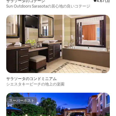
サラソータのコテージ
レビュー3件
4.67 (3)
Sun Outdoors Sarasotaの居心地の良いコテージ
サラソータのコンドミニアム
シエスタキービーチの地上の楽園
スーパーホスト
スーパーホスト