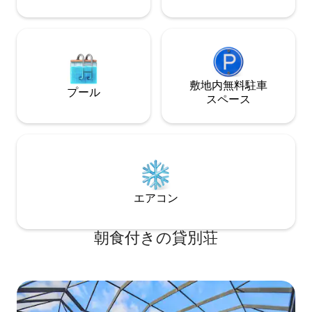
設備が揃っていま
敷地内無料駐⁠車
プール
ス⁠ペ⁠ー⁠ス
エアコン
朝食付きの貸別荘