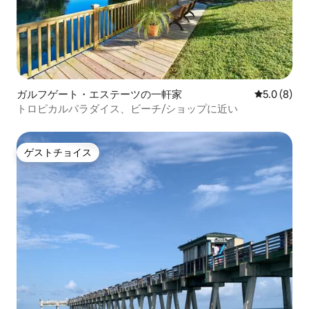
ガルフゲート・エステーツの一軒家
レビュー8
5.0 (8)
トロピカルパラダイス、ビーチ/ショップに近い
ゲストチョイス
ゲストチョイス