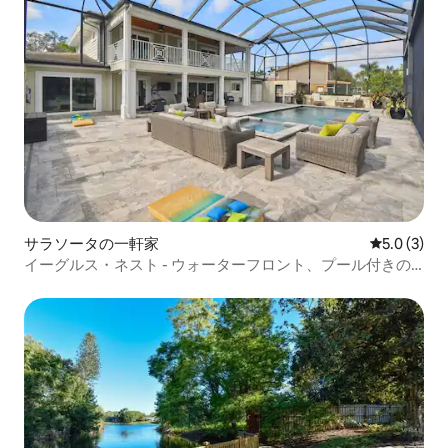
サラソータの一軒家
レビュー3
5.0 (3)
イーグルス・ネスト - ウォーターフロント、プール付きの
宿泊先、シエスタキー