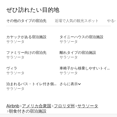
ぜひ訪⁠れ⁠た⁠い目⁠的⁠地
その他のタ⁠イ⁠プ⁠の宿⁠泊⁠先
近場で人気の観光スポット
やる
カヤックがある宿泊施設
タイニーハウスの宿泊施設
サラソータ
サラソータ
ファミリー向けの宿泊先
離れタイプの宿泊施設
サラソータ
サラソータ
ヴィラ
車椅子から移乗しやすいトイレ付きの宿泊施設
サラソータ
サラソータ
泊まれるバス・トイレ付き個室
さらに表示
サラソータ
Airbnb
アメリカ合衆国
フロリダ州
サラソータ
朝食付きの宿泊施設