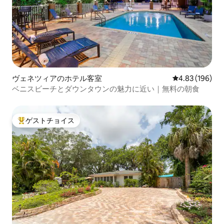
ヴェネツィアのホテル客室
レビュー196件
4.83 (196)
ベニスビーチとダウンタウンの魅力に近い｜無料の朝食
ゲストチョイス
大好評のゲストチョイスです。