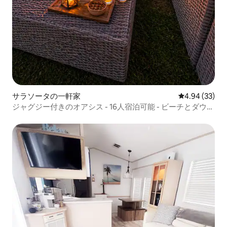
サラソータの一軒家
レビュー33件
4.94 (33)
ジャグジー付きのオアシス - 16人宿泊可能 - ビーチとダウン
タウンの近く