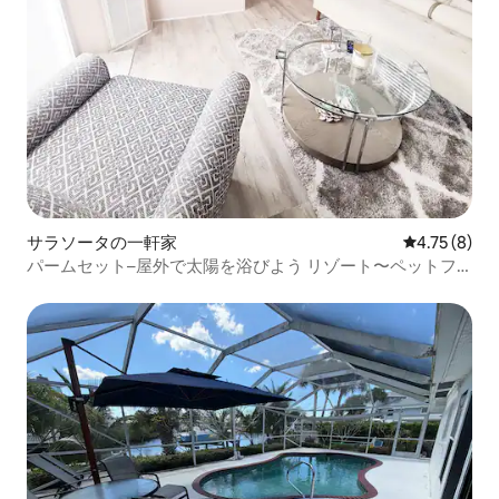
サラソータの一軒家
レビュー8件
4.75 (8)
パームセット–屋外で太陽を浴びよう リゾート〜ペットフ
リーホーム