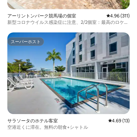
アーリントンパーク競馬場の個室
レビュー311件
4.96 (311)
新型コロナウイルス感染症に注意、2/2個室：最高のロケー
ション
スーパーホスト
スーパーホスト
サラソータのホテル客室
レビュー13件
4.69 (13)
空港近くに滞在。無料の朝食+シャトル