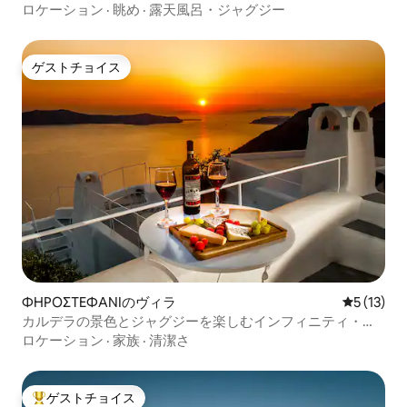
ロケーション
·
眺め
·
露天風呂・ジャグジー
ゲストチョイス
ゲストチョイス
ΦΗΡΟΣΤΕΦΑΝΙのヴィラ
レビュー1
5 (13)
カルデラの景色とジャグジーを楽しむインフィニティ・モ
ーメント
ロケーション
·
家族
·
清潔さ
ゲストチョイス
大好評のゲストチョイスです。