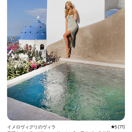
イメロヴィグリのヴィラ
レビュー7
5 (71)