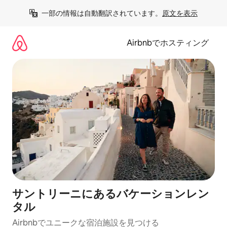
コ
一部の情報は自動翻訳されています。
原文を表示
ン
テ
ン
Airbnbでホスティング
ツ
に
ス
キ
ッ
プ
サントリーニにあるバケーションレン
タル
Airbnbでユニークな宿泊施設を見つける