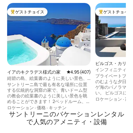
ゲストチョイス
ゲストチョイス
大好評のゲストチョイスです。
大好評のゲストチ
ピルゴス・カリス
ゲストスイート
インフィニティプ
イアのキクラデス様式の家
レビュー407件、5つ星中4.95
4.95 (407)
ィラ•海の眺望
プライベートプー
紺碧の島、絵葉書のように美しい景色、
のむような夕日と
専用プール
サントリーニ島で最も有名な場所に位置
ゲ海のパノラマビ
する伝統的な洞窟の家で、青いドーム型
い。 ピルゴスに位置するVista Dall Alto
の教会の絵葉書のように美しい景色を眺
は、プライバシー
ロケーション
·
家
めることができます！ 2ベッドルーム、ダ
ニのあらゆる場所
ブルベッド、2つの洞窟のバスルーム。 眺
ロケーション
·
価格
·
キッチン
兼ね備えています。 ヴィラには、快
めの良い屋外温水プール！ サントリーニ
サントリーニのバケーションレンタル
ベッドルーム2室
ブルー、エタニティ、新しい家のセレニ
で人気のアメニティ・設備
室、設備の整った
ティの隣です。 すべてのアメニティ・設
屋内および屋外の
備が完備されており、ウェルカムバスケ
ます。 専用プールでくつろぎ、夕日の景