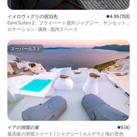
イメロヴィグリの宿泊先
レビュー153件
4.95 (153)
Esmi Suites 2、プライベート屋外ジャグジー、サンセット
ビュー
ロケーション
·
価格
·
屋内スペース
スーパーホスト
スーパーホスト
イアの洞窟の家
レビュー
5 (4)
最高級の洞窟スイート | ジャグジー | カルデラと海の景色