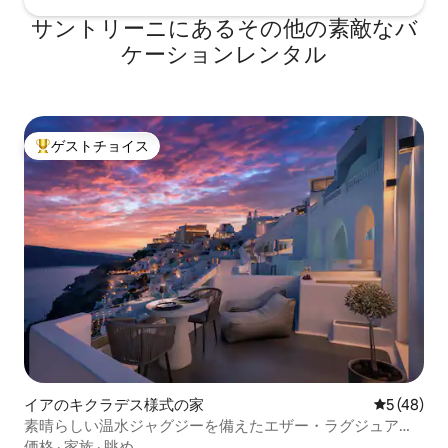
サントリーニにあるその他の素敵なバ
ケーションレンタル
ゲストチョイス
大好評のゲストチョイスです。
イアのキクラデス様式の家
レビュー4
5 (48)
素晴らしい温水ジャグジーを備えたエザー・ラグジュアリ
ースイート
価格
·
家族
·
眺め