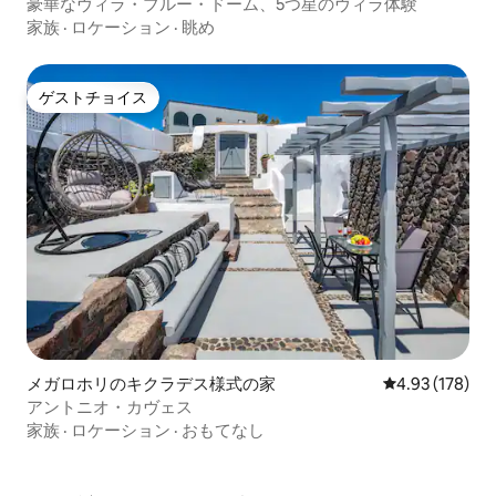
豪華なヴィラ・ブルー・ドーム、5つ星のヴィラ体験
家族
·
ロケーション
·
眺め
ゲストチョイス
ゲストチョイス
メガロホリのキクラデス様式の家
レビュー178件
4.93 (178)
アントニオ・カヴェス
家族
·
ロケーション
·
おもてなし