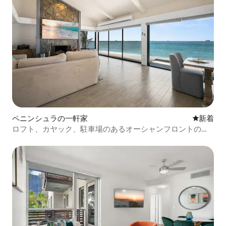
ペニンシュラの一軒家
新しい宿
新着
ロフト、カヤック、駐車場のあるオーシャンフロントの楽
園