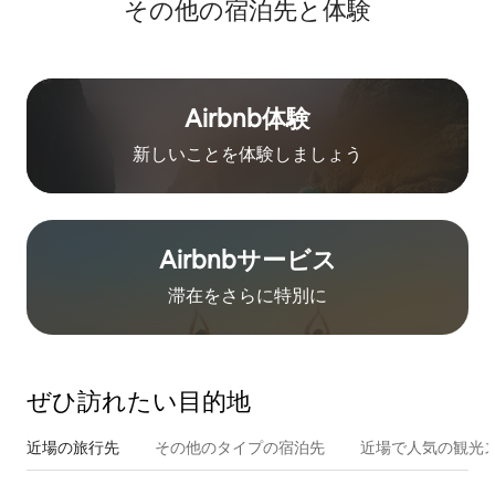
その他の宿⁠泊⁠先と体⁠験
Airbnb体験
新しいことを体験しましょう
Airbnb⁠サ⁠ー⁠ビ⁠ス
滞在をさ⁠ら⁠に特⁠別⁠に
ぜひ訪⁠れ⁠た⁠い目⁠的⁠地
近場の旅行先
その他のタ⁠イ⁠プ⁠の宿⁠泊⁠先
近場で人気の観光