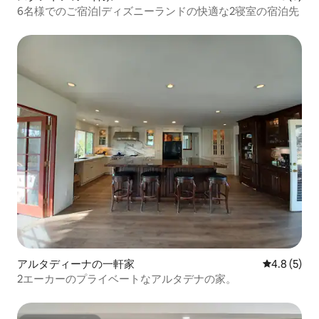
6名様でのご宿泊|ディズニーランドの快適な2寝室の宿泊先
アルタディーナの一軒家
レビュー5
4.8 (5)
2エーカーのプライベートなアルタデナの家。