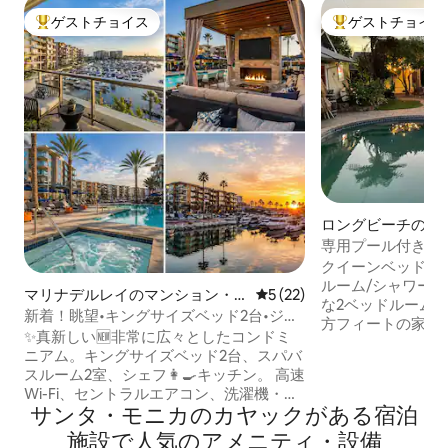
ゲストチョイス
ゲストチョイス
大好評のゲストチョイスです。
大好評のゲストチ
ロングビーチのバ
専用プール付きリゾ
な歴史的なバンガ
クイーンベッド2
ルーム/シャワー
マリナデルレイのマンション・
レビュー22件、5つ星中5つ
5 (22)
な2ベッドルーム/1
アパート
新着！眺望•キングサイズベッド2台•ジャ
方フィートの家。
グジー•プール•ファミリー向けの滞在
✨真新しい🆕非常に広々としたコンドミ
す。 サンルームに
ニアム。キングサイズベッド2台、スパバ
製セミプライベー
スルーム2室、シェフ👩‍🍳キッチン。 高速
ります。 明るい
Wi-Fi、セントラルエアコン、洗濯機・乾
でコレクショング
サンタ・モニカのカヤックがある宿泊
燥機、無料駐車スペース2台分。 リゾート
ター＆エアコン。
のアメニティ： ジャグジー/ 🧂 H2Oプー
施設で人気のアメニティ・設備
グファン。 4,000平方フィートの裏庭に