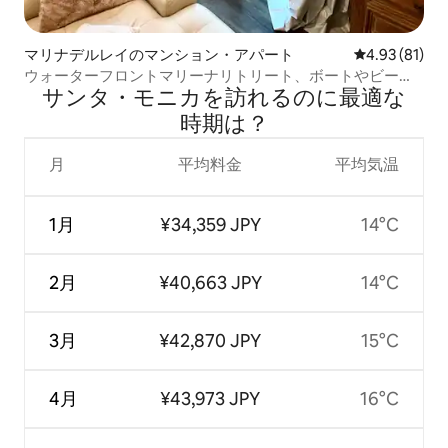
マリナデルレイのマンション・アパート
レビュー81件
4.93 (81)
ウォーターフロントマリーナリトリート、ボートやビーチ
サンタ・モニカを訪⁠れ⁠るの⁠に最⁠適⁠な
まで徒歩すぐ
時⁠期⁠は⁠？
月
平均料金
平均気温
1月
¥34,359 JPY
14°C
2月
¥40,663 JPY
14°C
3月
¥42,870 JPY
15°C
4月
¥43,973 JPY
16°C