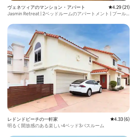
ヴェネツィアのマンション・アパート
レビュー21件
4.29 (21)
Jasmin Retreat | 2ベッドルームのアパートメント | プール
＆ジャグジー！
レドンドビーチの一軒家
レビュー6件
4.33 (6)
明るく開放感のある楽しい4ベッド3バスルーム