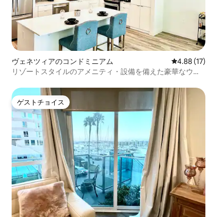
ヴェネツィアのコンドミニアム
レビュー17件
4.88 (17)
リゾートスタイルのアメニティ・設備を備えた豪華なウォ
ーターフロント
ゲストチョイス
ゲストチョイス