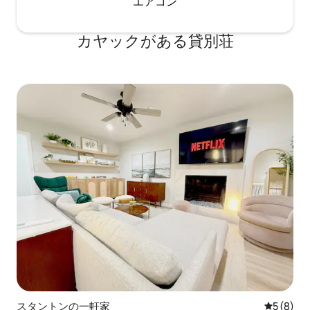
エアコン
カヤックがある貸別荘
スタントンの一軒家
レビュー
5 (8)