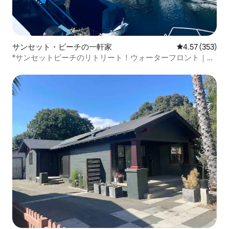
サンセット・ビーチの一軒家
レビュー353件
4.57 (353)
*サンセットビーチのリトリート！ウォーターフロント｜デ
ッキ｜カヤック