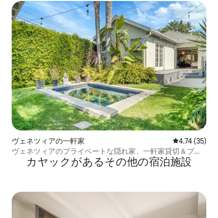
ヴェネツィアの一軒家
レビュー35件
4.74 (35)
ヴェネツィアのプライベートな隠れ家、一軒家貸切＆プー
カヤックがあるその他の宿泊施設
ル