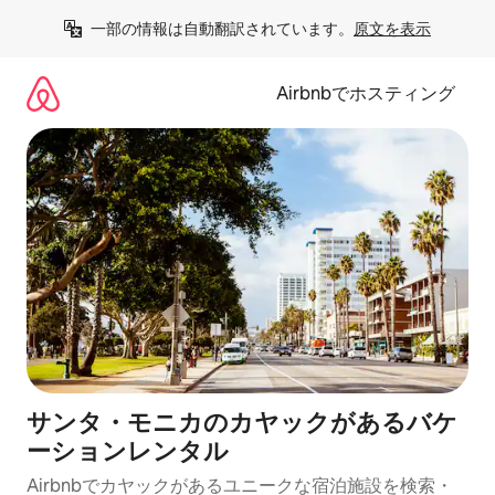
コ
一部の情報は自動翻訳されています。
原文を表示
ン
テ
ン
Airbnbでホスティング
ツ
に
ス
キ
ッ
プ
サンタ・モニカのカヤックがあるバケ
ーションレンタル
Airbnbでカヤックがあるユニークな宿泊施設を検索・