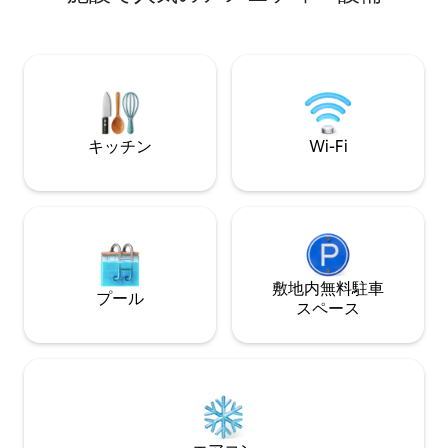
ル 🏊 ジム| マリーナビューのファイヤー
は、池、9フィー
ピット 🔥 🔥 | バーベキュー 🍔 ビーチ、カ
陰、座席がありま
フェ、自転車専用道路まで数歩。すべて
デン。 ミュージ
のビーチ用品とカートが揃っており、簡
映画の撮影に使用
単で太陽の降り注ぐ休暇をお楽しみいた
な「Waiting for m
だけます☀️🏖️ お子様用のアメニティもす
Roanの「Casual」
べて揃っており、とても楽なバケーショ
ンになります。 綿の寝具を備えた超快適
キッチン
Wi-Fi
なホテル仕様のベッド。合成繊維のシー
ツは使用していません！素晴らしく広々
としています🛋️ 🌠 🍿
敷地内無料駐⁠車
プール
ス⁠ペ⁠ー⁠ス