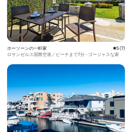
ホーソーンの一軒家
レビュー
5 (7)
ロサンゼルス国際空港／ビーチまで7分 - ゴージャスな家