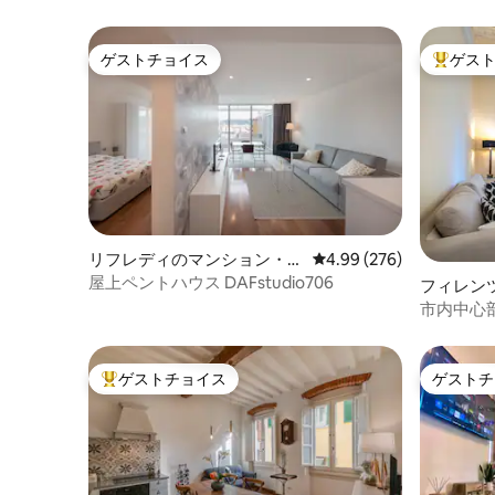
ゲストチョイス
ゲス
ゲストチョイス
大好評の
リフレディのマンション・ア
レビュー276件、5つ星中
4.99 (276)
パート
屋上ペントハウス DAFstudio706
フィレン
アパート
市内中心
ゲストチョイス
ゲストチ
大好評のゲストチョイスです。
ゲストチ