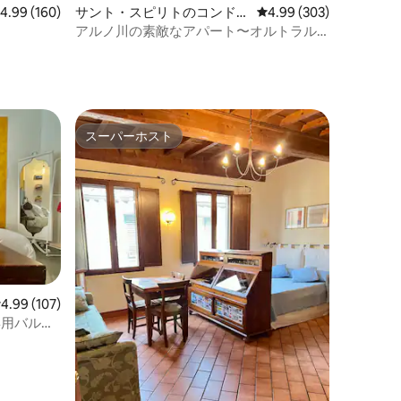
レビュー160件、5つ星中4.99つ星の平均評価
4.99 (160)
サント・スピリトのコンドミ
レビュー303件、5つ星
4.99 (303)
ニアム
アルノ川の素敵なアパート〜オルトラル
ノ
スーパーホスト
スーパーホスト
レビュー107件、5つ星中4.99つ星の平均評価
4.99 (107)
y（専用バルコ