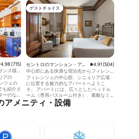
フィレン
ゲストチョイス
ゲス
ゲストチョイス
大好評
アパート
フィレン
フィレン
か数歩の
るのに最
るアパー
気のある
し、すべ
ずか数分
者、カッ
レビュー715件、5つ星中4.98つ星の平均評価
4.98 (715)
セントロのマンション・アパ
レビュー504件、5つ星
4.91 (504)
適なロケ
ート
サンス様
中心部にある快適な宿泊先からフィレン
ふれ、中央市
ツェを観光
リアの
フィレンツェの中心部、シニョリア広場
Tratto
レンツェの
に位置する魅力的なアパートへようこ
トがたく
でも紹介さ
そ。 アパートには、広々としたベッドル
もありま
ターのな
ーム（専用バスルーム付き）、素敵なミ
⁠のア⁠メ⁠ニ⁠テ⁠ィ⁠・⁠設⁠備
明るく、屋
ニキッチン、広いリビングエリアがあり
ス
ます。居心地の良い明るいリビングスペ
作りの青
ースからは、小さなバルコニーにアクセ
代的な快
スでき、広場の素晴らしい景色を眺める
ことができます。また、アパートにはシ
数歩のボ
ャワー付きの2つ目のバスルームもありま
寝室1
す。 エレベーターに行くには、20段の階