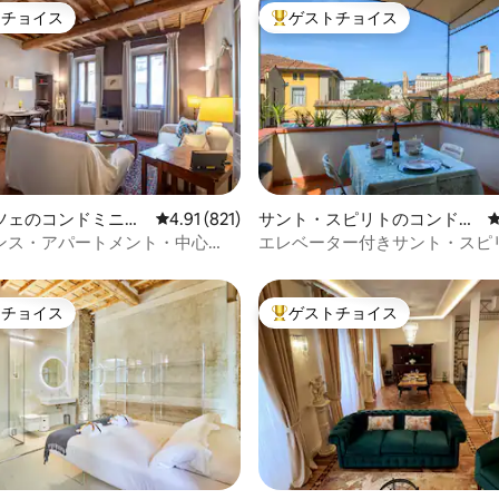
トチョイス
ゲストチョイス
ゲストチョイスです。
大好評のゲストチョイスです。
中4.97つ星の平均評価
ツェのコンドミニア
レビュー821件、5つ星中4.91つ星の平均評価
4.91 (821)
サント・スピリトのコンドミ
ニアム
ンス・アパートメント・中心
エレベーター付きサント・スピ
コン、コットン
敵なテラス
トチョイス
ゲストチョイス
ゲストチョイスです。
大好評のゲストチョイスです。