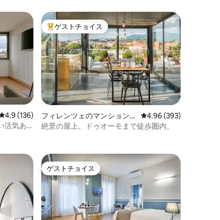
ゲストチョイス
大好評のゲストチョイスです。
レビュー136件、5つ星中4.9つ星の平均評価
4.9 (136)
フィレンツェのマンション・
レビュー393件、5つ星
4.96 (393)
アパート
い活気あ
絶景の屋上。ドゥオーモまで徒歩圏内。
ゲストチョイス
ゲストチョイス