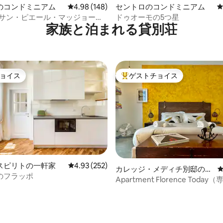
中4.97つ星の平均評価
のコンドミニアム
レビュー148件、5つ星中4.98つ星の平均評価
4.98 (148)
セントロのコンドミニアム
・サン・ピエール・マッジョーレ]
ドゥオーモの5つ星
家族と泊まれる貸別荘
ンスの魂を感じる5つ星体験
ョイス
ゲストチョイス
ョイス
大好評のゲストチョイスです。
スピリトの一軒家
レビュー252件、5つ星中4.93つ星の平均評価
4.93 (252)
中4.89つ星の平均評価
カレッジ・メディチ別邸の一
のフラッポ
軒家
Apartment Florence Toda
ニー付き）