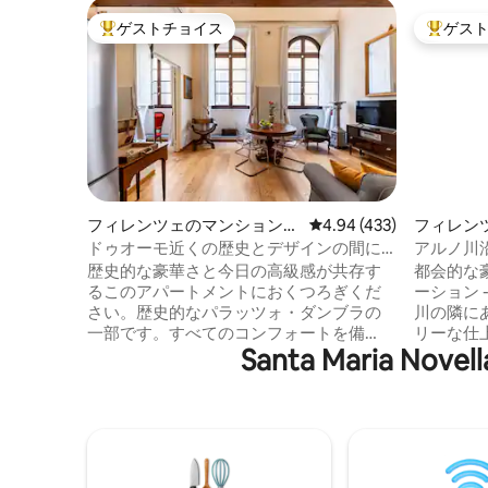
ゲストチョイス
ゲス
大好評のゲストチョイスです。
大好評の
フィレンツェのマンション・
レビュー433件、5つ星
4.94 (433)
フィレン
アパート
アパート
ドゥオーモ近くの歴史とデザインの間に
アルノ川
あるアパートメント
アパート
歴史的な豪華さと今日の高級感が共存す
都会的な豪
るこのアパートメントにおくつろぎくだ
ーション 
さい。歴史的なパラッツォ・ダンブラの
川の隣にあります。
一部です。すべてのコンフォートを備
リーな仕上
Santa Maria Nove
え、オリジナルの装飾が保存された高い
クセス -
天井と洗練されたインテリアが魅力的で
間。設備
す。遮光カーテンと遮音カーテン、快適
ーカリー
な眠りのための「サイレンス」ガラスが
シュバーの1つ
付いた窓。 レジデンツァ・ダンタのプロ
ースを置
フェッショナルなサービス：プロによる
う。 注：アパートはアルノ川の住宅街側
清掃サービス、プライバシー、建物内の
にあり、中