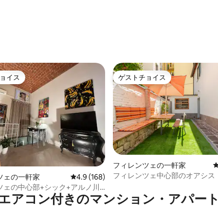
ョイス
ゲストチョイス
ョイス
ゲストチョイス
フィレンツェの一軒家
中4.82つ星の平均評価
フィレンツェ中心部のオアシス
ツェの一軒家
レビュー168件、5つ星中4.9つ星の平均評価
4.9 (168)
ツェの中心部+シック+アルノ川
エアコン付きのマンション・アパー