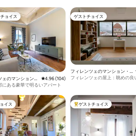
トチョイス
ゲストチョイス
ゲストチョイスです。
ゲストチョイス
4.99つ星の平均評価
フィレンツェのマンション・
アパート
フィレンツェの屋上：眺めの良
ツェのマンション・
レビュー104件、5つ星中4.96つ星の平均評価
4.96 (104)
ふれるアパート
部にある豪華で明るいアパート
ョイス
ゲストチョイス
ョイス
大好評のゲストチョイスです。