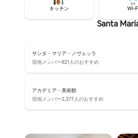
監視カメラ、180℃で殺菌されたタオルと
てもリラ
キッチン
Wi-F
シーツ。 高く装飾された天井と大きな窓
やすいで
が特徴的な空間です。 オーナーは、ビジ
ます。
ネスでお越しの方々には最高の快適さ
Santa Mar
を、ご家族でお越しの方々には最高の実
用性とエレガンスを提供するために、こ
の空間を最高のサービスで充実させまし
た。（歴史的建造物であるにもかかわら
ず、Wi-Fiも完璧です）。 アパートのすべ
サンタ・マリア・ノヴェッラ
てのスペースはプライベートです Airbnb
チャット、メール、電話、SMS、
現地メンバー821人のおすすめ
WhatsAppでのコミュニケーションを歓迎
します コンティ通りのエリアはとてもエ
レガントで、素晴らしいショップ、レス
トラン、スパ、トレンディなバーがあり
アカデミア・美術館
ます。フィレンツェの中心部に位置して
います。ドゥオーモや駅まで徒歩圏内で
現地メンバー2,377人のおすすめ
す。 フォルム・ヴィア・デイ・コンティ
は、ドゥオーモ、ウフィツィ美術館、ヴ
ェッキオ橋など、市内の主要な観光スポ
ットへと簡単にアクセスできます。フォ
ルテッツァやその他の見どころも、バッ
グを持っていても簡単に行くことができ
ます。アパートから徒歩5分の場所に高速