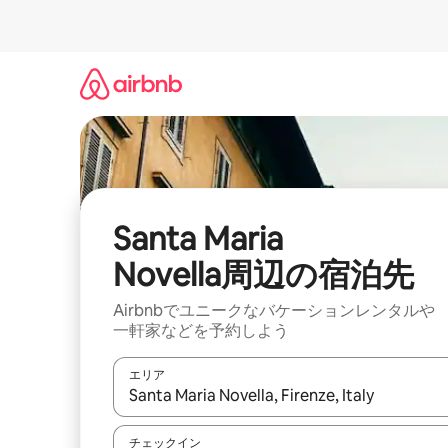
コ
ン
テ
ン
ツ
に
ス
キ
ッ
プ
Santa Maria
Novella⁠周⁠辺⁠の宿⁠泊⁠先
Airbnbでユニークなバ⁠ケ⁠ー⁠シ⁠ョ⁠ンレ⁠ン⁠タ⁠ルや
一⁠軒⁠家な⁠ど⁠を予⁠約⁠し⁠よ⁠う
エリア
検索結果が表示されたら、上下の矢印キーを使っ
チェックイン