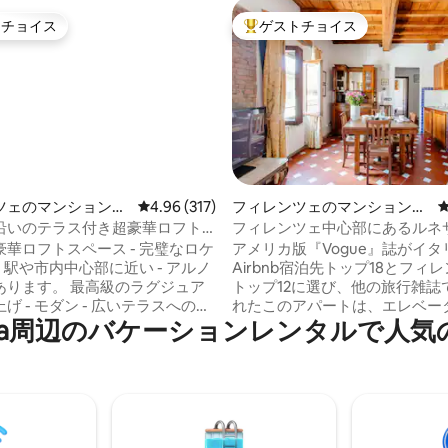
トチョイス
ゲストチョイス
ゲストチョイスです。
大好評のゲストチョイスです。
中4.94つ星の平均評価
ツェのマンション・
レビュー317件、5つ星中4.96つ星の平均評価
4.96 (317)
フィレンツェのマンション・
アパート
沿いのテラス付き超豪華ロフト
フィレンツェ中心部にあるルネ
式の家、Casa Pinti
華ロフトスペース - 完璧なロケ
アメリカ版『Vogue』誌がイタ
- 駅や市内中心部に近い - アルノ
Airbnb宿泊先トップ18とフィ
 最高級のラグジュア
トップ12に選び、他の旅行雑誌
げ - モダン - 広いテラスへのア
れたこのアパートは、エレベー
lla⁠周⁠辺⁠のバ⁠ケ⁠ー⁠シ⁠ョ⁠ン⁠レ⁠ン⁠タ⁠ル⁠で人⁠気
 素晴らしいリラックスできる空
い16世紀の建物の3階にあり、
が充実しており、食料品店、ベ
上の景色を眺めることができます チェ
、フィレンツェで最高のフィッ
盤のようなテラコッタの床と手
に近いです。 一度スーツケ
いタイルが、歴史的な魅力と現
いたら、出たくなくなるでしょ
適さを融合させています フィレンツェの
主要な観光スポットからわずか
心部まで徒歩約15分です。 と
ルゴ・ピンティに位置しています。 