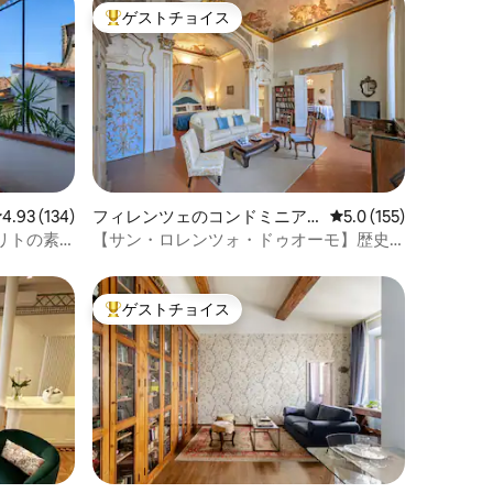
ゲストチョイス
大好評のゲストチョイスです。
レビュー134件、5つ星中4.93つ星の平均評価
4.93 (134)
フィレンツェのコンドミニア
レビュー155件、5つ
5.0 (155)
ム
リトの素
【サン・ロレンツォ・ドゥオーモ】歴史
ある名門の住宅
ゲストチョイス
大好評のゲストチョイスです。