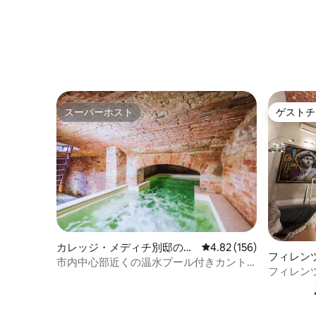
スーパーホスト
ゲストチ
スーパーホスト
ゲストチ
カレッジ・メディチ別邸の一
レビュー156件、5つ星
4.82 (156)
フィレン
軒家
市内中心部近くの温水プール付きカント
フィレン
リーハウス
の芸術