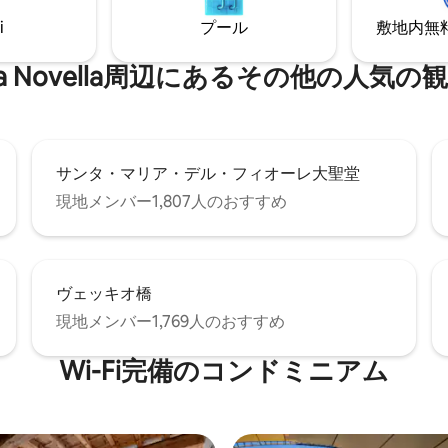
ックスでき、とてもアクセスし
室とキッチン付きの広いリビン
i
プール
敷地内無料駐
す。路上駐車場がたくさんあり
があり、総面積は540平方フィ
ia Novella⁠周⁠辺⁠に⁠あ⁠るそ⁠の⁠他⁠の人⁠気⁠の観
サンタ・マリア・デル・フィオーレ大聖堂
現地メンバー1,807人のおすすめ
ヴェッキオ橋
現地メンバー1,769人のおすすめ
Wi-Fi完備のコンドミニアム