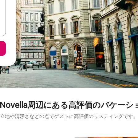
a Novella⁠周⁠辺⁠に⁠あ⁠る高⁠評⁠価⁠のバ⁠ケ⁠ー⁠シ⁠
立地や清潔さなどの点でゲストに高評価のリスティングです。