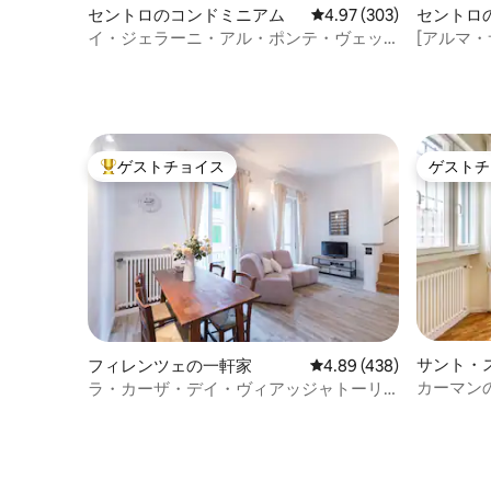
セントロのコンドミニアム
レビュー303件、5つ星
4.97 (303)
セントロ
イ・ジェラーニ・アル・ポンテ・ヴェッ
[アルマ
キオ 🏵🏵🏵🏵🏵
ルネッサ
ゲストチョイス
ゲストチ
大好評のゲストチョイスです。
ゲストチ
サント・
フィレンツェの一軒家
レビュー438件、5つ星
4.89 (438)
カーマン
ラ・カーザ・デイ・ヴィアッジャトーリ
cin it048017c2mjlp6pt