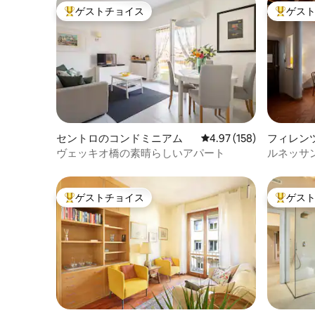
ゲストチョイス
ゲス
列車の駅があります。この場所から、ロ
大好評のゲストチョイスです。
大好評の
ーマ、ヴェネツィア、ミラノへの日帰り
旅行をするのは素晴らしいことだと多く
のゲストが感じています。タクシーサー
ビスやバス/路面電車もすぐそこで利用で
きます。
セントロのコンドミニアム
レビュー158件、5つ星
4.97 (158)
フィレン
ム
ヴェッキオ橋の素晴らしいアパート
ルネッサ
部、エア
ゲストチョイス
ゲス
大好評のゲストチョイスです。
大好評の