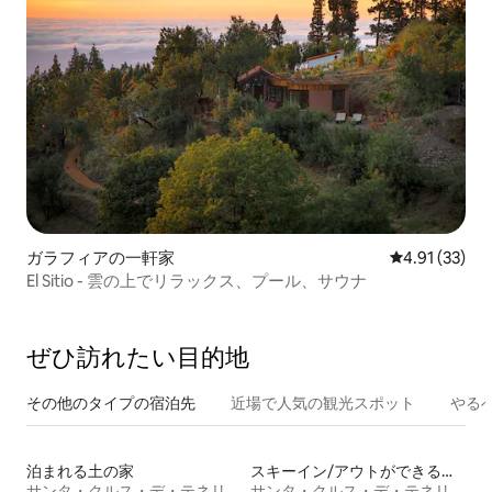
ガラフィアの一軒家
レビュー33件
4.91 (33)
El Sitio - 雲の上でリラックス、プール、サウナ
ぜひ訪⁠れ⁠た⁠い目⁠的⁠地
その他のタ⁠イ⁠プ⁠の宿⁠泊⁠先
近場で人気の観光スポット
やる
泊まれる土の家
スキーイン/アウトができる宿泊先
サンタ・クルス・デ・テネリフェ県
サンタ・クルス・デ・テネリフェ県