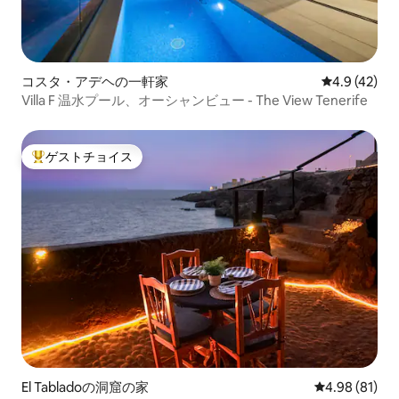
ーへのサプライズ、または問題が発生し
た場合は、お電話またはWhatsAppでお
気軽にご相談いただけることです。 環境
は穏やかで、テネリフェ島北部の小さな
町、タコロンテの歴史的中心部にありま
コスタ・アデヘの一軒家
レビュー42
4.9 (42)
す。 メサ・デル・マールのビーチや天然
Villa F 温水プール、オーシャンビュー - The View Tenerife
プール、その他の小さな町まで車で10分
です。 ペントハウスから北の高速道路
（TF5 ）に簡単にアクセスでき、島のほ
ゲストチョイス
大好評のゲストチョイスです。
かの場所にもすぐに行くことができま
す。 お車をお持ちでない場合は、近くに
いくつかのバス路線があります。 ほかに
もご不明な点がございましたら、お気軽
にお問い合わせください！ ご滞在中にレ
ンタカーを借りて、ご自身のスケジュー
ルと専用駐車場の利便性を楽しむ場合で
も、車が必要ない場合でも、このペント
ハウスは町の中心部に位置しており、島
の主要な目的地まで移動できるバス停が
近くにあります。 テネリフェ・スル空港
（TFS空港）から50分、テネリフェ・ノ
ース空港（TFN空港）から15分です。 タ
クシーは高くありません。電話でタクシ
El Tabladoの洞窟の家
レビュー81件
4.98 (81)