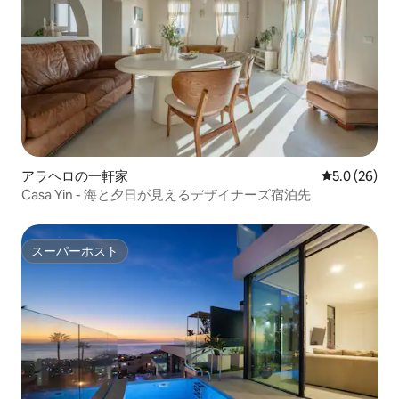
のマットレスを備えたベッドで休むこと
ができます。ベッドのサイズは1.60 x
2.00メートルで、翌朝まで安眠できる大
きさです。 独立した読書灯と、服や靴、
荷物として持ってきたものを収納できる
クローゼットがあります。 その他は、最
高のバケーション体験を共有するために
心を込めて準備された場所でのご滞在を
お楽しみください！！！ ホストは、マル
タ人のお母さんと一緒に母屋の1階に住ん
アラヘロの一軒家
レビュー26
5.0 (26)
でいます。 屋根裏部屋には外部の階段か
らアクセスでき、完全に独立していま
Casa Yin - 海と夕日が見えるデザイナーズ宿泊先
す。 駐車場とランドリーエリア（洗濯機
と乾燥機）は共用スペースで、ゲストは
いつでもご利用いただけます。 ガレージ
スーパーホスト
スーパーホスト
には、リモコンで自動ドアを開けて入る
ことができます。リモコンは到着後すぐ
にお渡しします:) 屋外階段から屋根裏部
屋に個別にアクセスできるほか、快適な
椅子と屋外シャワーで涼むことができる
専用庭園との間にドアがあります。 主な
利点は、明確に定義された独立したスペ
ースのプライバシーを尊重しつつ、ご滞
在中にご不明な点、おすすめ、パートナ