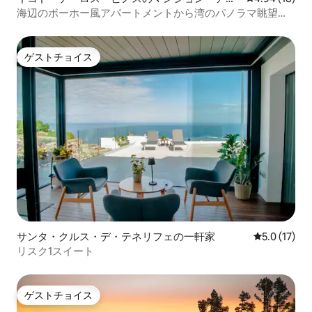
ート
海辺のボーホー風アパートメントから湾のパノラマ眺望を
楽しめます
ゲストチョイス
ゲストチョイス
サンタ・クルス・デ・テネリフェの一軒家
レビュー17
5.0 (17)
リスク1スイート
ゲストチョイス
ゲストチョイス