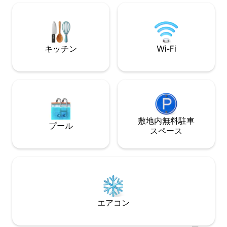
ます。 インターネット光ファイバー
んあります。
300mbpsで、仕事をして楽しむことがで
ESHFTU00003800
きます。 EduardoさんとDanielさんが、
38-4-00879310
休暇の手配や滞在中のサポートをいつで
も承ります。 お気軽にお問い合わせくだ
キッチン
Wi-Fi
さい！ カナリア諸島の伝統的な建物で、
質の高い素材を使用し、町の中心部にあ
りながら、緑に囲まれ、鳥の鳴き声が聞
こえる田舎のような雰囲気を味わえる、
このようなアクセスの良い宿泊施設を見
つけるのは簡単ではありません。 アクセ
スとテラス 外部の鉄製階段を通って1階に
上がると、明るく丁寧に装飾された専用
敷地内無料駐⁠車
プール
テラスがあり、ゲストをお迎えします。
ス⁠ペ⁠ー⁠ス
そこからは地平線（遠くに海）が見え、
テネリフェ島北部の心地よい夕日を楽し
むことができます。 家の周りや周辺の緑
地に巣を作る鳥の鳴き声が常に聞こえま
す。 屋根裏部屋 専用テラスから、構造と
素材がユニークなこのペントハウスにア
クセスできます。 ロフトとしての透明感
エアコン
のある部屋には、キッチンとダイン、リ
ビング、バスルーム、ワークエリア、寝
室スペースがあります。 本当に際立って