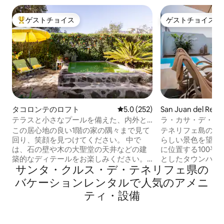
ゲストチョイス
ゲストチョイス
大好評のゲストチョイスです。
ゲストチョイス
タコロンテのロフト
レビュー252件、5つ星中5.0
5.0 (252)
San Juan del Re
家・長屋
テラスと小さなプールを備えた、内外と
ラ・カサ・デ・レ
もに素晴らしいペントハウス
この居心地の良い1階の家の隅々まで見て
テネリフェ島の北
回り、笑顔を見つけてください。 中で
らしい景色を望む
は、石の壁や木の大聖堂の天井などの建
に位置する100平
築的なディテールをお楽しみください。
としたタウンハウス。 専用の
サンタ・クルス・デ・テネリフェ県の
太陽光パネルのおかげで、消費電力の
ル、最新の家電製
70%以上が自家発電です。持続可能な家
庫、洗濯機など）
バケーションレンタルで人気のアメニ
です:) その後、外のバルコニーから景色
ベッドと2つのシ
ティ・設備
を眺め、裏庭、くつろぐエリア、そして
つの大きなクローゼ
今は居心地の良い小さなプール（2 x 2 m
晴らしい景色を望
）で休息、日光浴、くつろぐことができ
然が広がり、ハイ