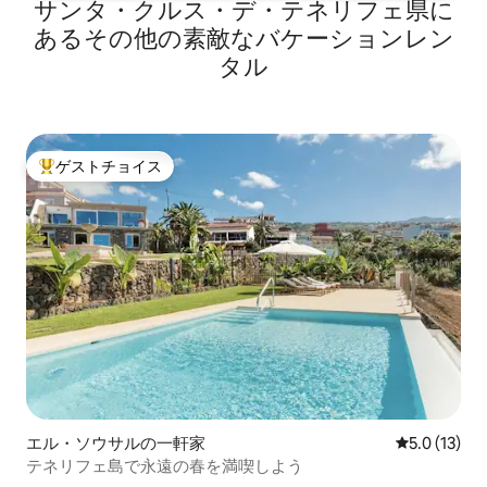
サンタ・クルス・デ・テネリフェ県に
いるのは、伝統的な建築の質と、1メート
ルの厚さの石の壁と、伝統的な屋根の完
あるその他の素敵なバケーションレン
璧な組み合わせです。 桑の木の床と天井
タル
は、完璧な滞在を考えて全面改装された
すべての空間に温かさを与えています。
屋根裏部屋全体に自然光が入ります:) キ
ッチン キッチンには冷蔵庫と冷凍庫、電
子レンジ、IHコンロ、給湯器、食器洗い
ゲストチョイス
大好評のゲストチョイスです。
機、必要な調理器具、電気コーヒーメー
カー、トースター、塩、砂糖、油、酢な
どの調味料が完備されており、最初の1分
から食材の準備や料理を始めることがで
きます。 コーヒーマシンと無料のカプセ
ルコーヒーがあり、元気に1日をスタート
できます。 お茶を飲みたい場合は、お茶
を入れるティーポットもご用意していま
すので、お忘れなく！ ラウンジ リビング
スペースは、家の他の部屋と同様に居心
地が良く、快適なソファ、設備の整った
バー家具（世界中の飲み物、ゲストの皆
様からのお陰で）、Netflixにアクセスで
エル・ソウサルの一軒家
レビュー13
5.0 (13)
きるスマートテレビ、Bluetooth経由の音
楽デバイスが備わっています。 バスルー
テネリフェ島で永遠の春を満喫しよう
ム バスルームには快適なシャワートレイ