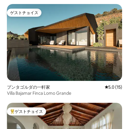
があり、ヘアドライヤー、バスタオル、
ビーチタオルのセットが備わっていま
ゲストチョイス
ゲストチョイス
す。 トイレットペーパー、シンク用の石
鹸、シャワージェルがあります。 追加の
タオルが必要な場合は、リクエストする
だけですぐにご用意いたします。 ご滞在
が7日を超える場合は、ベッドとタオルの
新しいセットが毎週提供されます。 専用
庭園 ドアを通ると、物件全体を囲む心地
よい庭を見下ろすプライベートで特別な
エリアがあり、日光浴をしたり、キャン
ドルライトで飲み物を飲んだり、読書を
楽しむことができます。 これらのスペー
スでは、緑に囲まれて涼しく過ごせる屋
外シャワーをご利用いただけます。 イン
プンタゴルダの一軒家
レビュー15
5.0 (15)
ターネットとワークスペースまたは読書
ペントハウスは家全体にWi-Fiが届き、書
Villa Bajamar Finca Lomo Grande
斎や仕事スペースには自然光が入り、窓
からは庭の絶景が見えます。スペイン語
の本や雑誌がありますので、スペイン語
ゲストチョイス
大好評のゲストチョイスです。
を学んだり、読書を楽しんだりすること
ができます。 休息する。XLベッド そして
最後に、最も重要なことですが、高品質