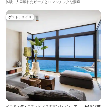
ーを呼ぶか、そのようなサービスをリク
体験 - 人里離れたビーチとロマンチックな洞窟
エストすることができます。
ゲストチョイス
ゲストチョイス
イコド・デ・ロス・ビノスのマンション・アパ
レビュー18件
4.94 (18)