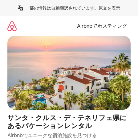
コ
一部の情報は自動翻訳されています。
原文を表示
ン
テ
ン
Airbnbでホスティング
ツ
に
ス
キ
ッ
プ
サンタ・クルス・デ・テネリフェ県に
あるバケーションレンタル
Airbnbでユニークな宿泊施設を見つける