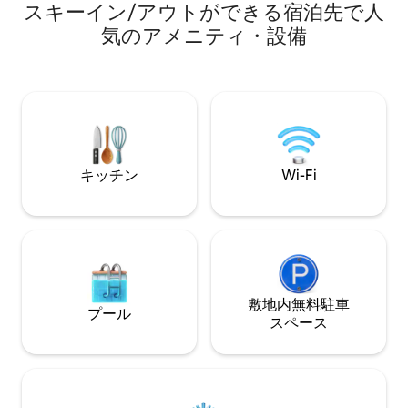
あります。内部に
スキーイン/アウトができる宿泊先で人
目の寝室には2名様用のベッドがありま
レビ、テーブルの
気のアメニティ・設備
す。 3つ目の寝室には大きなシングルベッ
くためのスペース
ド2台。 3つのバスルームがあり、1つ目の
チンがあります。
寝室には1つのバスルームが含まれていま
のがすべて揃って
す。 リビングルームには8名様用のテー
タブとビデ付きの
ブルと豪華なディナーを楽しむために必
ッドのある寝室があります
要なものがすべて揃っています。 ラ・ゴ
トは、大人3人と
メラ島の素晴らしい景色を楽しむことが
です。
できる素晴らしいテラス。 暑い日に食事
をしてテイデ山の景色を楽しむためのサ
キッチン
Wi-Fi
マーテラス。
敷地内無料駐⁠車
プール
ス⁠ペ⁠ー⁠ス