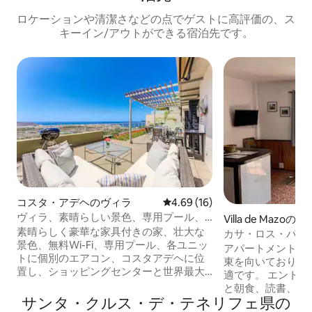
ロケーションや清潔さなどの点でゲストに高評価の、ス
キーイン/アウトができる宿泊先です。
コスタ・アデヘのヴィラ
レビュー16件、5つ星中4.69
4.69 (16)
ヴィラ、素晴らしい景色、専用プール、
Villa de Mazo
Wi-Fi
素晴らしく豪華な家具付きの家、壮大な
アパート
カサ・ロス・パリトス
景色、無料Wi-Fi、専用プール、各ユニッ
アパートメント（VV-
トに個別のエアコン、コスタアデヘに位
東を向いており、
置し、ショッピングセンターと世界最大
適です。 エントランスには、サンベッド
のサイアムパークウォーターパークから
と朝食、読書、リ
200メートルです。 3つの寝室： 1号ベッ
サンタ・クルス・デ・テネリフェ県の
地の良いスペース
ドルーム。2名様用の大きなベッド。 2つ