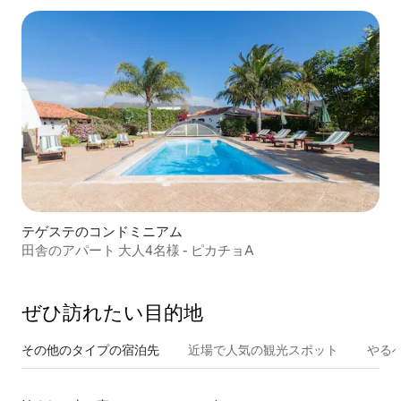
テゲステのコンドミニアム
田舎のアパート 大人4名様 - ピカチョA
ぜひ訪⁠れ⁠た⁠い目⁠的⁠地
その他のタ⁠イ⁠プ⁠の宿⁠泊⁠先
近場で人気の観光スポット
やる