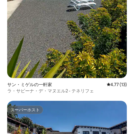
サン・ミゲルの一軒家
レビュー13件
4.77 (13)
ラ・サビーナ・デ・マヌエル2 - テネリフェ
スーパーホスト
スーパーホスト