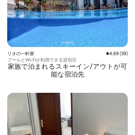
リオの一軒家
レビュー39件
4.69 (39)
プールとWi-Fiが利用できる貸別荘
家族で泊まれるスキーイン/アウトが可
能な宿泊先