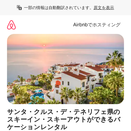
コ
一部の情報は自動翻訳されています。
原文を表示
ン
テ
ン
Airbnbでホスティング
ツ
に
ス
キ
ッ
プ
サンタ・クルス・デ・テネリフェ県の
スキーイン・スキーアウトができるバ
ケーションレンタル