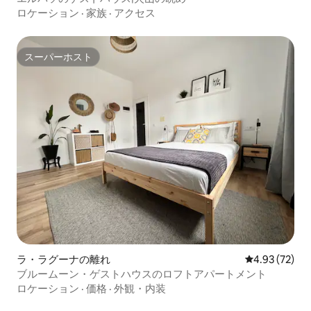
ロケーション
·
家族
·
アクセス
スーパーホスト
スーパーホスト
ラ・ラグーナの離れ
レビュー72件
4.93 (72)
ブルームーン・ゲストハウスのロフトアパートメント
ロケーション
·
価格
·
外観・内装