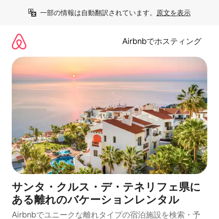
コ
一部の情報は自動翻訳されています。
原文を表示
ン
テ
ン
Airbnbでホスティング
ツ
に
ス
キ
ッ
プ
サンタ・クルス・デ・テネリフェ県に
ある離れのバケーションレンタル
Airbnbでユニークな離れタイプの宿泊施設を検索・予