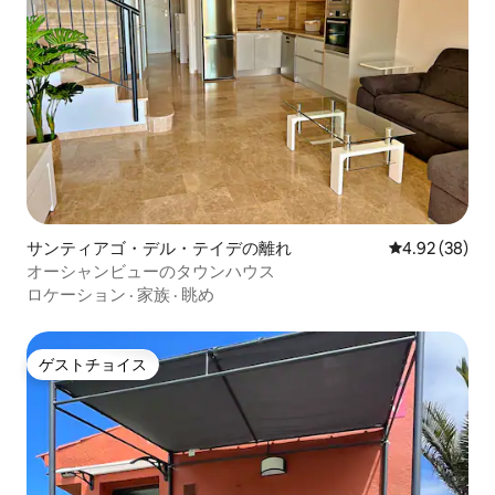
サンティアゴ・デル・テイデの離れ
レビュー38件
4.92 (38)
オーシャンビューのタウンハウス
ロケーション
·
家族
·
眺め
ゲストチョイス
ゲストチョイス