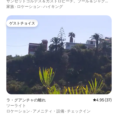
サンセットコルテス＆カストロビーチ。プール＆ジャグジ
ー付きスイート
家族
·
ロケーション
·
ハイキング
ゲストチョイス
ゲストチョイス
ラ・グアンチャの離れ
レビュー37件
4.95 (37)
ツーライト
ロケーション
·
アメニティ・設備
·
チェックイン