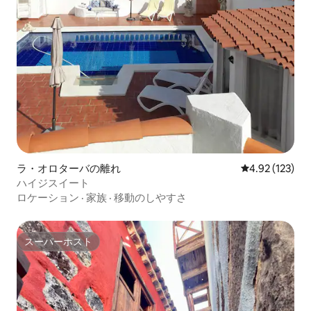
ラ・オロターバの離れ
レビュー123件
4.92 (123)
ハイジスイート
ロケーション
·
家族
·
移動のしやすさ
スーパーホスト
スーパーホスト