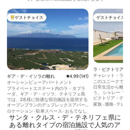
ゲストチョイス
ゲストチョイス
大好評のゲストチョイスです。
ゲストチョイス
ラ・ビクトリア・
テホの離れ
チャレット・ラス
ギア・デ・イソラの離れ
レビュー141件、5つ星中4.99
4.99 (141)
プライベートプー
このユニークでく
オーシャンビューアパートメント
日常生活から離れ
プライベートエステート内のラ・タブラ
う。 シャレー「Las
ーダ、ギア・デ・イソラ、テネリフェ島
ビクトリア・デ・
では、2名様に快適な宿泊施設を提供する
の中心部から500
家族
·
価格
·
テレビ
オープンプランのデュプレックスアパー
す。庭付きの宿泊
トで、オーシャンビューアパートメント
ロケーション
·
駐車スペース
·
おもてなし
ライベートプール、
での穏やかな滞在をお楽しみいただけま
サンタ・クルス・デ・テネリフェ県に
品が揃ったバスルーム
す。 タイトルのように、大西洋とラ・ゴ
ある離れタイプの宿泊施設で人気のア
ダイニングエリア
メラ島とラ・パルマ島の広角からの眺め