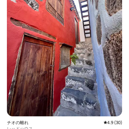
チオの離れ
レビュー30
4.9 (30)
レッドハウス