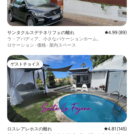
サンタクルスデテネリフェの離れ
レビュー89件
4.99 (89)
ラ・アバディア、小さなバケーションホーム。
ロケーション
·
価格
·
屋内スペース
ゲストチョイス
ゲストチョイス
ロスレアレホスの離れ
レビュー145件
4.81 (145)