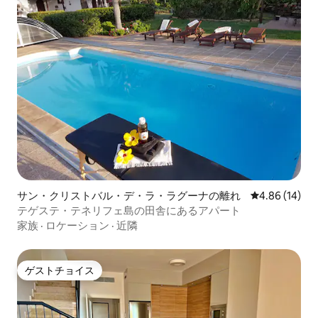
サン・クリストバル・デ・ラ・ラグーナの離れ
レビュー14件
4.86 (14)
テゲステ・テネリフェ島の田舎にあるアパート
家族
·
ロケーション
·
近隣
ゲストチョイス
ゲストチョイス