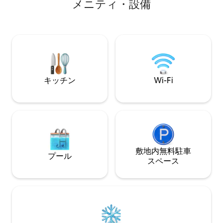
メニティ・設備
ンを完備していま
が楽しめます。西に面しているので、か
があります。最寄
なり素晴らしい日没が楽しめます。テネ
ェ・ノルテ空港で、
リフェ島南空港から車で40分、海まで車
す。
で10分です。プンタブランカの近くで、
サーフィンを楽しむのによく知られてい
ます
キッチン
Wi-Fi
敷地内無料駐⁠車
プール
ス⁠ペ⁠ー⁠ス