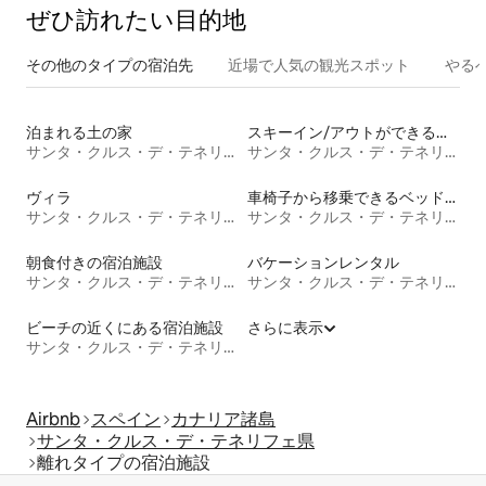
ぜひ訪⁠れ⁠た⁠い目⁠的⁠地
その他のタ⁠イ⁠プ⁠の宿⁠泊⁠先
近場で人気の観光スポット
やる
泊まれる土の家
スキーイン/アウトができる宿泊先
サンタ・クルス・デ・テネリフェ県
サンタ・クルス・デ・テネリフェ県
ヴィラ
車椅子から移乗できるベッドがある宿泊施設
サンタ・クルス・デ・テネリフェ県
サンタ・クルス・デ・テネリフェ県
朝食付きの宿泊施設
バケーションレンタル
サンタ・クルス・デ・テネリフェ県
サンタ・クルス・デ・テネリフェ県
ビーチの近くにある宿泊施設
さらに表示
サンタ・クルス・デ・テネリフェ県
Airbnb
スペイン
カナリア諸島
サンタ・クルス・デ・テネリフェ県
離れタイプの宿泊施設