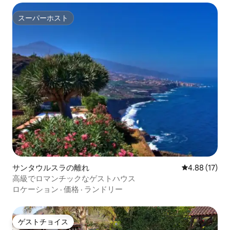
スーパーホスト
スーパーホスト
サンタウルスラの離れ
レビュー17件
4.88 (17)
高級でロマンチックなゲストハウス
ロケーション
·
価格
·
ランドリー
ゲストチョイス
ゲストチョイス