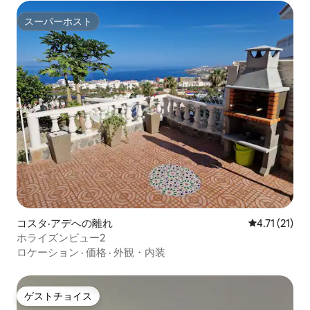
スーパーホスト
スーパーホスト
コスタ·アデへの離れ
レビュー21件
4.71 (21)
ホライズンビュー2
ロケーション
·
価格
·
外観・内装
ゲストチョイス
ゲストチョイス