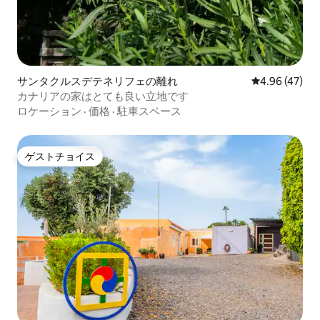
サンタクルスデテネリフェの離れ
レビュー47件
4.96 (47)
カナリアの家はとても良い立地です
ロケーション
·
価格
·
駐車スペース
ゲストチョイス
ゲストチョイス