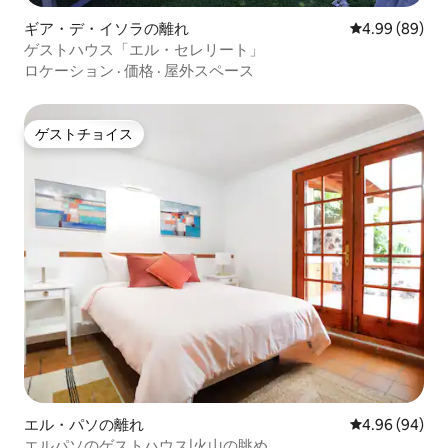
ギア・デ・イソラの離れ
レビュー89件
4.99 (89)
ゲストハウス「エル・セレリート」
ロケーション
·
価格
·
屋外スペース
ゲストチョイス
ゲストチョイス
エル・パソの離れ
レビュー94件
4.96 (94)
エルパソのゲストハウス|火山の眺め