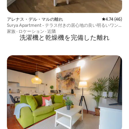
アレナス・デル・マルの離れ
レビュー46件
4.74 (46)
Surya Apartment - テラス付きの居心地の良い明るいワン
ルーム
家族
·
ロケーション
·
近隣
洗濯機と乾燥機を完備した離れ