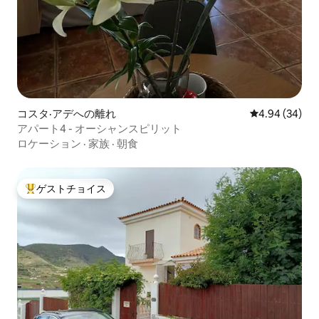
コスタ·アデへの離れ
レビュー34件
4.94 (34)
アパート4 - オーシャンスピリット
ロケーション
·
家族
·
朝食
ゲストチョイス
大好評のゲストチョイスです。