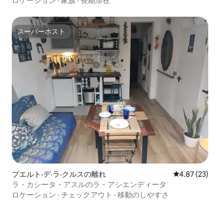
ロケーション
·
家族
·
長期滞在
スーパーホスト
スーパーホスト
プエルト·デ·ラ·クルスの離れ
レビュー23件
4.87 (23)
ラ・カシータ・アスルのラ・アシエンディータ
ロケーション
·
チェックアウト
·
移動のしやすさ