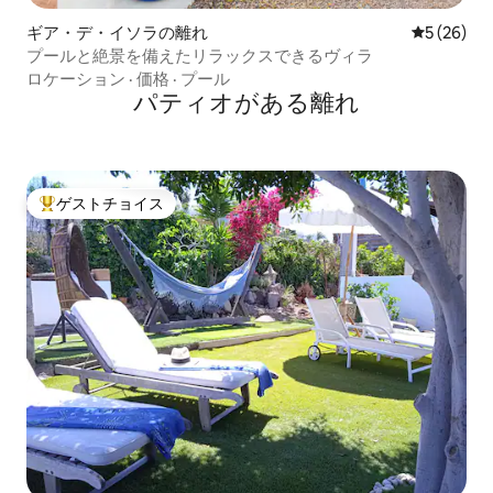
ギア・デ・イソラの離れ
レビュー2
5 (26)
プールと絶景を備えたリラックスできるヴィラ
ロケーション
·
価格
·
プール
パティオがある離れ
ゲストチョイス
大好評のゲストチョイスです。