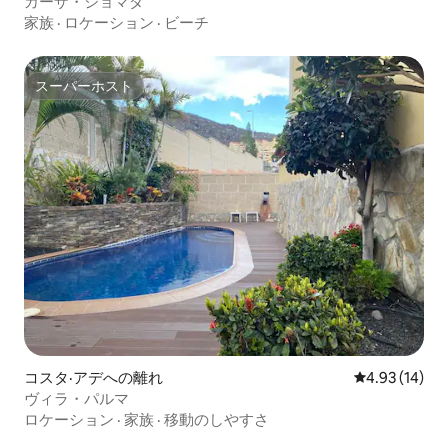
カーザ・ジョマダ
家族
·
ロケーション
·
ビーチ
スーパーホスト
スーパーホスト
コスタ·アデへの離れ
レビュー14件
4.93 (14)
ヴィラ・パルマ
ロケーション
·
家族
·
移動のしやすさ