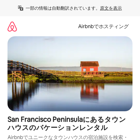
コ
一部の情報は自動翻訳されています。
原文を表示
ン
テ
ン
Airbnbでホスティング
ツ
に
ス
キ
ッ
プ
San Francisco Peninsulaにあるタウン
ハウスのバケーションレンタル
Airbnbでユニークなタウンハウスの宿泊施設を検索・