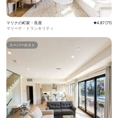
マリナの町家・長屋
レビュー71件
4.87 (71)
マリーナ・トランキリティ
スーパーホスト
スーパーホスト