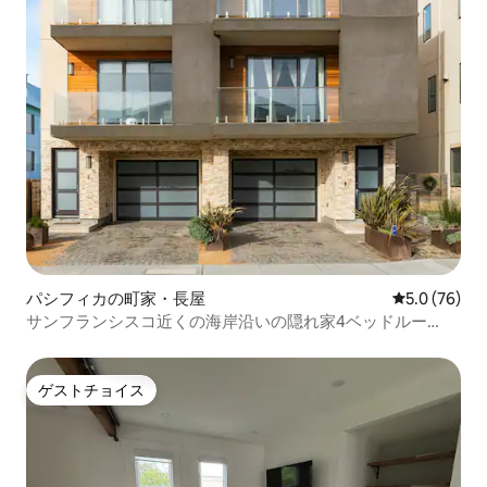
パシフィカの町家・長屋
レビュー76
5.0 (76)
サンフランシスコ近くの海岸沿いの隠れ家4ベッドルー
ム/3.5バスルームゲーム駐車場
ゲストチョイス
ゲストチョイス