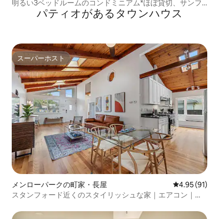
明るい3ベッドルームのコンドミニアム*ほぼ貸切、サンフ
パティオがあるタウンハウス
ランシスコ中心街
スーパーホスト
スーパーホスト
メンローパークの町家・長屋
レビュー91件
4.95 (91)
スタンフォード近くのスタイリッシュな家｜エアコン｜ジ
ム｜オフィス｜駐車場