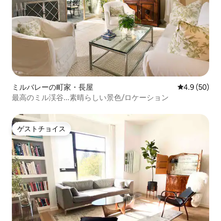
ミルバレーの町家・長屋
レビュー50
4.9 (50)
最高のミル渓谷...素晴らしい景色/ロケーション
ゲストチョイス
ゲストチョイス