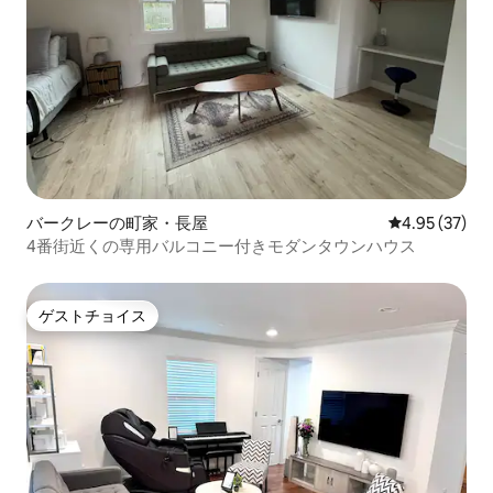
バークレーの町家・長屋
レビュー37件
4.95 (37)
4番街近くの専用バルコニー付きモダンタウンハウス
ゲストチョイス
ゲストチョイス