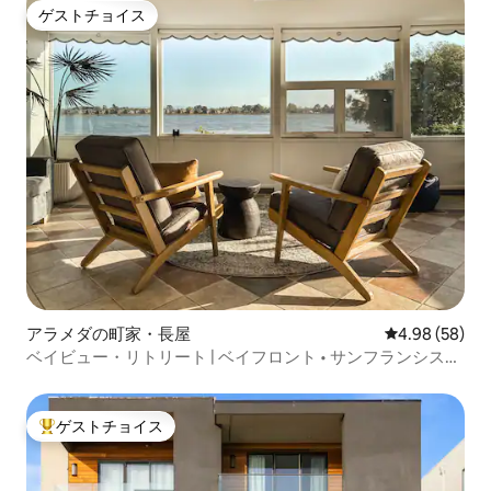
ゲストチョイス
ゲストチョイス
アラメダの町家・長屋
レビュー58件
4.98 (58)
ベイビュー・リトリート | ベイフロント • サンフランシスコ
の眺め • 焚き火台
ゲストチョイス
大好評のゲストチョイスです。