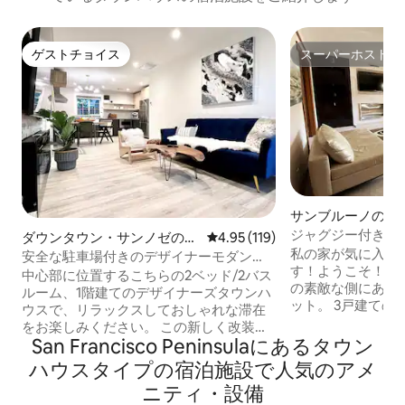
ゲストチョイス
スーパーホスト
ゲストチョイス
スーパーホスト
サンブルーノの町
ジャグジー付き浴槽-
ダウンタウン・サンノゼの町
レビュー119件、5つ星中4.95
4.95 (119)
で20分
私の家が気に入っ
家・長屋
安全な駐車場付きのデザイナーモダン
す！ようこそ！ エル・カミーノ・レアル
2B/2Bタウンハウス
中心部に位置するこちらの2ベッド/2バス
の素敵な側にあります。 高速
ルーム、1階建てのデザイナーズタウンハ
ット。 3戸建ての広々とした1,400平方フ
ウスで、リラックスしておしゃれな滞在
ィートのメインユニット。 1
をお楽しみください。 この新しく改装さ
フォランショッピ
San Francisco Peninsulaにあるタウン
れた家は、すべてのアメニティを新品同
280号線、サンブルーノ
様の状態で提供しています。 SJSUキャン
ハウスタイプの宿泊施設で人気のアメ
駅、ミルブレイBart/
パス、市役所、ジャパンタウンまで徒歩
ニティ・設備
分。 食料品店、公園（新水泳センタ
で行けます。また、SJC、コールマンシ