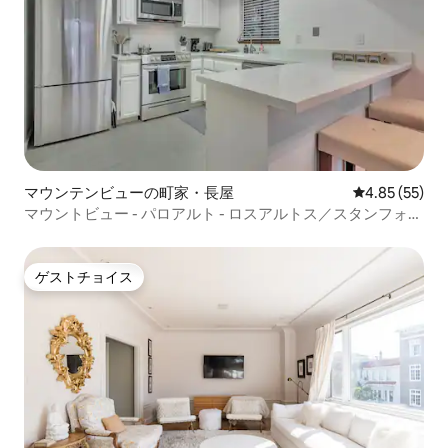
マウンテンビューの町家・長屋
レビュー55件
4.85 (55)
マウントビュー - パロアルト - ロスアルトス／スタンフォー
ドエリア2
ゲストチョイス
ゲストチョイス