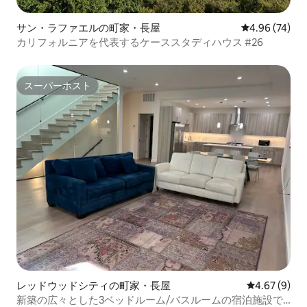
サン・ラファエルの町家・長屋
レビュー74件
4.96 (74)
カリフォルニアを代表するケーススタディハウス #26
スーパーホスト
スーパーホスト
レッドウッドシティの町家・長屋
レビュー9件
4.67 (9)
新築の広々とした3ベッドルーム/バスルームの宿泊施設で8