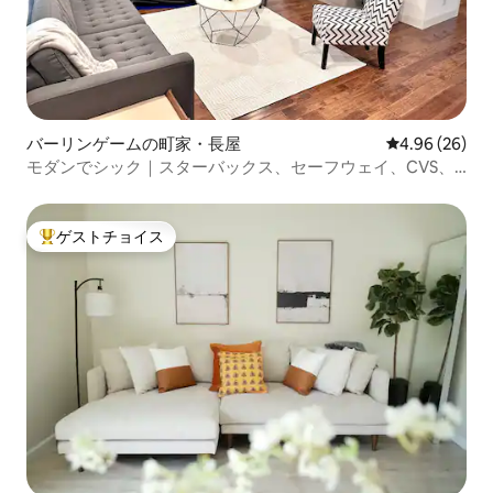
バーリンゲームの町家・長屋
レビュー26件
4.96 (26)
モダンでシック｜スターバックス、セーフウェイ、CVS、
ショップの近く
ゲストチョイス
大好評のゲストチョイスです。