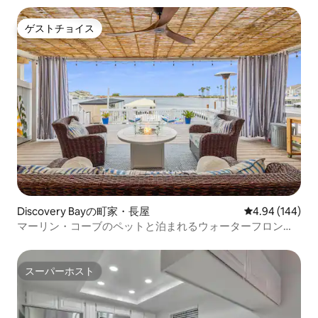
ゲストチョイス
ゲストチョイス
Discovery Bayの町家・長屋
レビュー144件
4.94 (144)
マーリン・コーブのペットと泊まれるウォーターフロント
の宿泊先
スーパーホスト
スーパーホスト