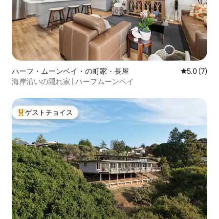
ハーフ・ムーンベイ・の町家・長屋
レビュー7
5.0 (7)
海岸沿いの隠れ家 | ハーフムーンベイ
ゲストチョイス
大好評のゲストチョイスです。