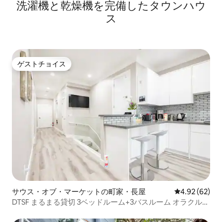
洗濯機と乾燥機を完備したタウンハウ
人まで宿泊可能
ス
ゲストチョイス
ゲストチョイス
サウス・オブ・マーケットの町家・長屋
レビュー62件
4.92 (62)
DTSF まるまる貸切 3ベッドルーム+3バスルーム オラクルパ
ーク近く