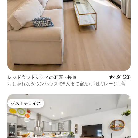
レッドウッドシティの町家・長屋
レビュー23件
4.91 (23)
おしゃれなタウンハウスで9人まで宿泊可能|ガレージ+高速
インターネット
ゲストチョイス
ゲストチョイス