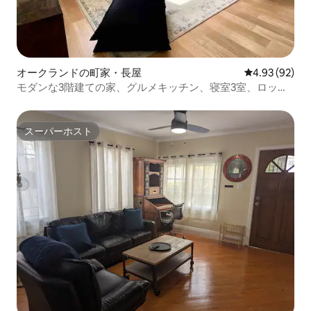
オークランドの町家・長屋
レビュー92件
4.93 (92)
モダンな3階建ての家、グルメキッチン、寝室3室、ロック
リッジ
スーパーホスト
スーパーホスト