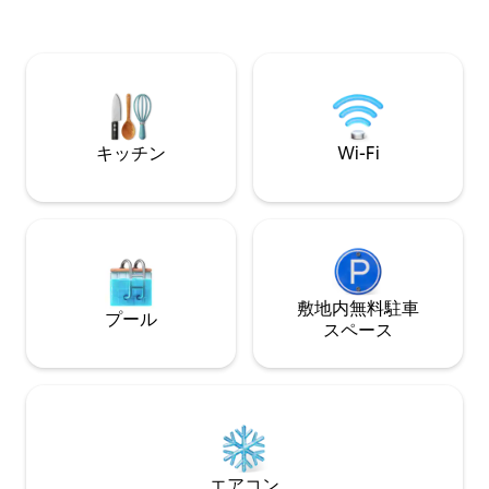
ー）、レストラン
ョッピングセンター、HWY 87、SAPセン
静かで安全な一戸建
ター、コンベンションセンター、ダウン
気のため、夜間の
タウンの中心部まで車ですぐです。 充実
は難しいかもしれ
したヨーロピアンキッチン、ゲート付き
できる場合があり
駐車場、洗濯機・乾燥機、デザイナーバ
ださい。
スルーム、レインシャワー、強力なWi-
Fi、ワークデスク、各部屋にラウンジチェ
キッチン
Wi-Fi
アなどがあります。
敷地内無料駐⁠車
プール
ス⁠ペ⁠ー⁠ス
エアコン