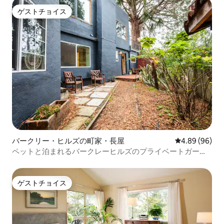
ゲストチョイス
ゲストチョイス
バークリー・ヒルズの町家・長屋
レビュー96件
4.89 (96)
ペットと泊まれるバークレーヒルズのプライベートガーデ
ンホーム
ゲストチョイス
ゲストチョイス