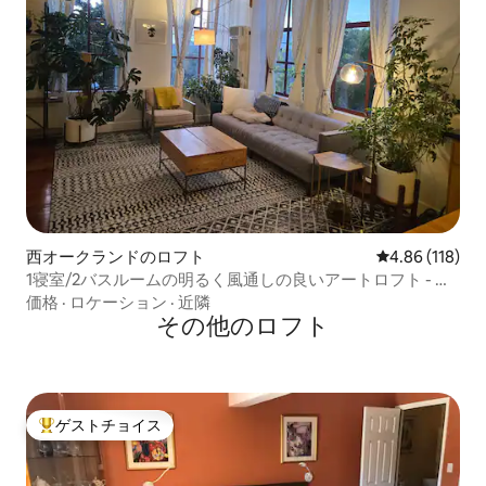
西オークランドのロフト
レビュー118件
4.86 (118)
1寝室/2バスルームの明るく風通しの良いアートロフト - サ
ンフランシスコ近く
価格
·
ロケーション
·
近隣
その他のロフト
ゲストチョイス
大好評のゲストチョイスです。