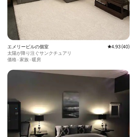
エメリービルの個室
レビュー40件
4.93 (40)
太陽が降り注ぐサンクチュアリ
価格
·
家族
·
暖房