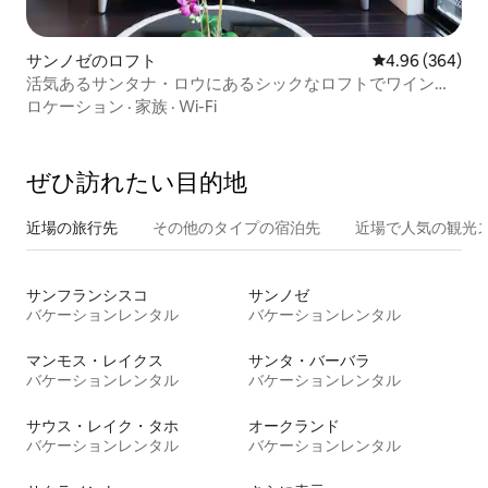
サンノゼのロフト
レビュー364件
4.96 (364)
活気あるサンタナ・ロウにあるシックなロフトでワイン冷
蔵庫をいっぱいにしよう
ロケーション
·
家族
·
Wi-Fi
ぜひ訪⁠れ⁠た⁠い目⁠的⁠地
近場の旅行先
その他のタ⁠イ⁠プ⁠の宿⁠泊⁠先
近場で人気の観光
サンフランシスコ
サンノゼ
バケーションレンタル
バケーションレンタル
マンモス・レイクス
サンタ・バーバラ
バケーションレンタル
バケーションレンタル
サウス・レイク・タホ
オークランド
バケーションレンタル
バケーションレンタル