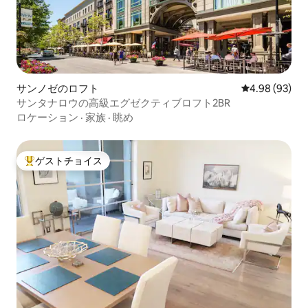
サンノゼのロフト
レビュー93件
4.98 (93)
サンタナロウの高級エグゼクティブロフト2BR
ロケーション
·
家族
·
眺め
ゲストチョイス
大好評のゲストチョイスです。