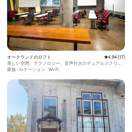
ュアルなものから高級なものまで、エリ
アにはたくさんのレストランやショップ
があります。ここにはいつも何かするこ
とができます。 一方、ご自身をお楽しみ
いただくためのサロンやスパもありま
す。 2階建てのユニットをまるごと貸し切
りでご利用いただけます！ ご滞在中にご
不明な点やお困りのことがございました
ら、お電話でいつでも対応いたします。
滞在中に何か必要なことがあれば、近く
で働いています。 ご到着後は、必要な場
オークランドのロフト
レビュー17件
4.94 (17)
合を除いて、お邪魔しません。 このコン
美しい空間、テクノロジー、音声付きのデュアルスクリー
ドミニアムは、サンノゼの中心部にある
ン。
家族
·
ロケーション
·
Wi-Fi
高級屋外ショッピングモール、サンタナ
ロウにあります。 モールには、ブランド
ショップ、地元のブティック、20のレス
トラン、9のスパとサロン、映画館、ブテ
ィックホテルバレンシアが混在していま
す。 ハイウェイ101、880、280、17、87
へのアクセスが便利なロケーションで
す。 主要空港： • SJC（サンノゼ空港）
まで：5.9マイル/約13分。 • OAK（オーク
ランド国際空港）へ：37.5マイル/約43
分。 • SFO（サンフランシスコ国際空港）