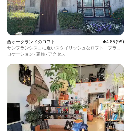
へ：37.9マイル/約45分 コンベンションセ
ンター： •サンノゼ・マッケナリー・コン
ベンションセンターから3.7マイル •サン
タクララコンベンションセンターから7.5
マイル • SAPセンター/ HPパビリオンから
3マイル •新しいリーバイス・スタジアム
から8.4マイル。 49'ersの本拠地。 サンノ
ゼ（およびベイエリアのサウスベイ全
西オークランドのロフト
レビュー99件
4.85 (99)
体）の公共交通機関は、主にVTAが提供
サンフランシスコに近いスタイリッシュなロフト。プライ
しており、バスとライトレール（近代的
ベートで安全です。
ロケーション
·
家族
·
アクセス
な路面電車）サービスを運営していま
す。 カルトレインはサンタクララ郡の一
部で鉄道サービスも提供しています。 ベ
イエリア内ではBART、Lyft、UBERもご利
用いただけます。 このコンドミニアムは
とても清潔で、費用をかけずに最新の状
態に保たれています。 写真は現在の状態
を反映しており、驚くことはありませ
ん。 このコンドミニアムはサンタナロウ
通りに面しており、Paper SourceとPizza
Azticaの上の3階にあります。 窓からはテ
スラ、ストレイツカフェ、スーツサプラ
イ、コーチが見えます。 サンタナロウや
サンノゼで滞在するなら、最高のロケー