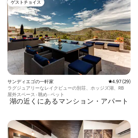
ゲストチョイス
ゲストチョイス
サンディエゴの一軒家
レビュー29件
4.97 (29)
ラグジュアリーなレイクビューの別荘、ホッジズ湖、RB
屋外スペース
·
眺め
·
ペット
湖の近くにあるマンション・アパート