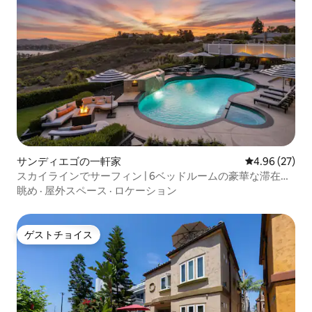
サンディエゴの一軒家
レビュー27件
4.96 (27)
スカイラインでサーフィン | 6ベッドルームの豪華な滞在と
絶景
眺め
·
屋外スペース
·
ロケーション
ゲストチョイス
ゲストチョイス