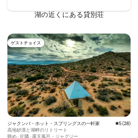
ウンの北西にある海岸沿いのコミュニテ
ィです。 自然の中でボヘミアンで、とて
湖の近くにある貸別荘
もリラックスになっています。 ニューポ
ートアベニューのメインストリップはわ
ずか2ブロック先にあり、わずか2ブロッ
ク先にあります。 多くのブティックで食
事をしたり飲んだり、ジョップを食べた
ゲストチョイス
ゲストチョイス
り飲んだりするのに最適な場所がありま
す。 OBに滞在する最高の部分は、ここで
車を本当に必要としないことです。空港
からビーチコテージまでUberで15ドル未
満、またはタクシー、UberまたはLyftで
もう少し（私たちのビーチコテージに
15〜20ドル）
ジャクンバ・ホット・スプリングスの一軒家
レビュー2
5 (28)
高地砂漠と湖畔のリトリート
眺め
·
近隣
·
露天風呂・ジャグジー