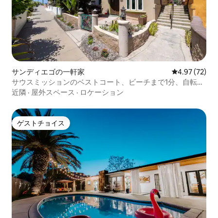
サンディエゴの一軒家
レビュー72件
4.97 (72)
サウスミッションのベストコート、ビーチまで1分、自転車
5台
近隣
·
屋外スペース
·
ロケーション
ゲストチョイス
ゲストチョイス