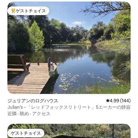
ゲストチョイス
大好評のゲストチョイスです。
ジュリアンのログハウス
レビュー144件
4.99 (144)
Julian's - 「レッドフォックスリトリート」5エーカーの静寂
近隣
·
眺め
·
アクセス
ゲストチョイス
ゲストチョイス