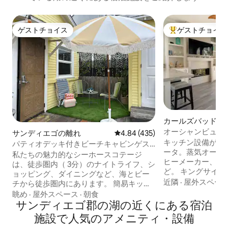
ゲストチョイス
ゲストチョイス
ゲストチョイス
大好評のゲストチ
カールズバッドの
イート
オーシャンビュー
サンディエゴの離れ
レビュー435件、5つ星中4.84
4.84 (435)
しい豪華なカシー
キッチン設備がす
パティオデッキ付きビーチキャビンゲス
ータ。蒸気オーブ
トハウス
私たちの魅力的なシーホースコテージ
ヒーメーカー、マ
は、徒歩圏内（ 3分）のナイトライフ、シ
ど。 キングサイズベッドを備えた寝室1室
ョッピング、ダイニングなど、海とビー
と、リビングルー
近隣
·
屋外スペー
チから徒歩圏内にあります。 簡易キッチ
濯機・乾燥機。ウ
ンと快適に過ごすために必要なすべての
眺め
·
屋外スペース
·
朝食
ビーチチェア、タ
アメニティを備えたワンルームです。 Wi
サンディエゴ郡の湖の近くにある宿泊
ーボックス。完璧に清潔。 Ca
- Fi、ケーブルテレビ、駐車場、リラック
施設で人気のアメニティ・設備
ある小さなビーチ
スできるパティオが含まれています。 バ