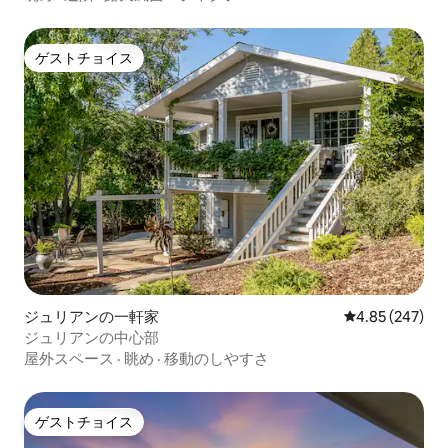
ゲストチョイス
ゲストチョイス
ジュリアンの一軒家
レビュー247件
4.85 (247)
ジュリアンの中心部
屋外スペース
·
眺め
·
移動のしやすさ
ゲストチョイス
ゲストチョイス