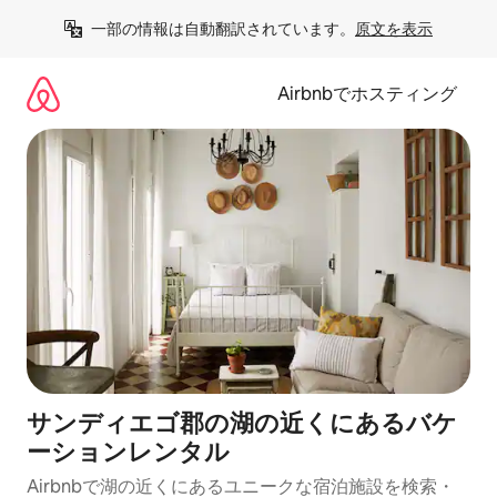
コ
一部の情報は自動翻訳されています。
原文を表示
ン
テ
ン
Airbnbでホスティング
ツ
に
ス
キ
ッ
プ
サンディエゴ郡の湖の近くにあるバケ
ーションレンタル
Airbnbで湖の近くにあるユニークな宿泊施設を検索・