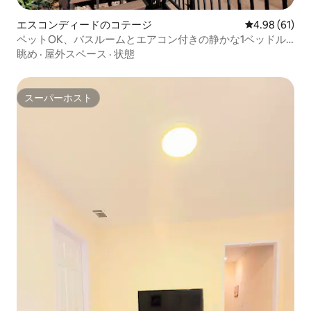
エスコンディードのコテージ
レビュー61件
4.98 (61)
ペットOK、バスルームとエアコン付きの静かな1ベッドル
ームコテージ。
眺め
·
屋外スペース
·
状態
スーパーホスト
スーパーホスト