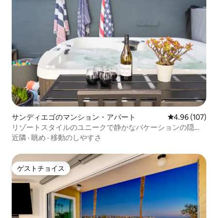
サンディエゴのマンション・アパート
レビュー107件
4.96 (107)
リゾートスタイルのユニークで静かなバケーションの隠れ
家
近隣
·
眺め
·
移動のしやすさ
ゲストチョイス
ゲストチョイス