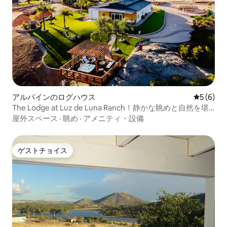
アルパインのログハウス
レビュー
5 (6)
The Lodge at Luz de Luna Ranch！静かな眺めと自然を堪
能しよう
屋外スペース
·
眺め
·
アメニティ・設備
ゲストチョイス
ゲストチョイス