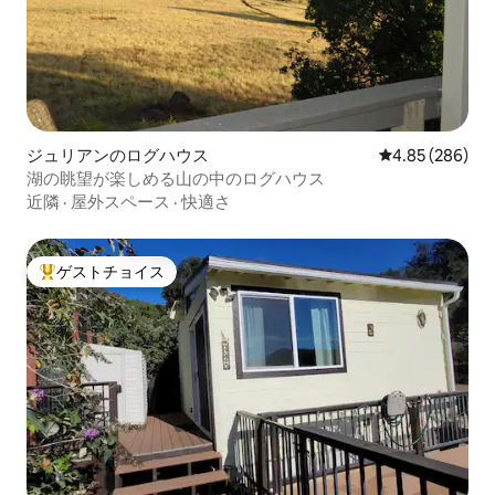
ジュリアンのログハウス
レビュー286件
4.85 (286)
湖の眺望が楽しめる山の中のログハウス
近隣
·
屋外スペース
·
快適さ
ゲストチョイス
大好評のゲストチョイスです。