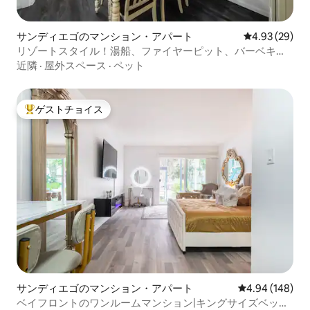
サンディエゴのマンション・アパート
レビュー29件
4.93 (29)
リゾートスタイル！湯船、ファイヤーピット、バーベキュ
ー、おもちゃ3/1.5ba
近隣
·
屋外スペース
·
ペット
ゲストチョイス
大好評のゲストチョイスです。
サンディエゴのマンション・アパート
レビュー148件
4.94 (148)
ベイフロントのワンルームマンション|キングサイズベッド|