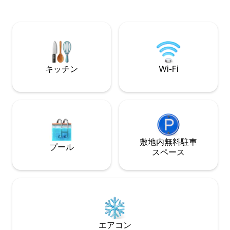
海の眺め。 お店や大きなビーチ、村のレ
ックコテージ（シーホース）の場合は、
ストランなどまで
駐車場に最も近い玄関ドアにアクセスで
スポーツ用品レン
きます。 アクセスは、当社が管理する4
す。 1台分の駐車スペース ペット：犬の
桁のコードを使用しています。 コード
み、50ポンドまで
は、滞在期間中に続きます。 アクセスに
的な品種は禁止。
加えて、駐車できる駐車スペースも2台あ
ります。 OBの駐車場は不足しているの
キッチン
Wi-Fi
で、これは本当におまけです！ ゲストと
してのご滞在を最優先に考えておりま
す。 現地にする必要はありません（鍵を
提供する4桁のコードをお渡しします）。
テキスト、メール、電話で必要な場合
は、いつでも対応しています。 私たちは
あなたに休暇を楽しんでもらいたいと考
えていますが、誰もがやり取り方法で交
敷地内無料駐⁠車
プール
流していることを知っています ご不明な
ス⁠ペ⁠ー⁠ス
点がございましたら、お気軽にご相談く
ださい。お困りのことがございました
ら、お気軽にご相談ください。 私たちは
この街とコテージが大好きなので、私た
ちのお気に入りのビーチ（オーシャンビ
ーチ）を訪れながら素晴らしい体験をし
ていただきたいと考えています。 オーシ
エアコン
ャンビーチは、サンディエゴのダウンタ