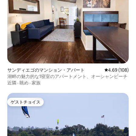
サンディエゴのマンション・アパート
レビュー108件
4.69 (108)
湖畔の魅力的な1寝室のアパートメント、オーシャンビーチ
近隣
·
眺め
·
家族
ゲストチョイス
ゲストチョイス