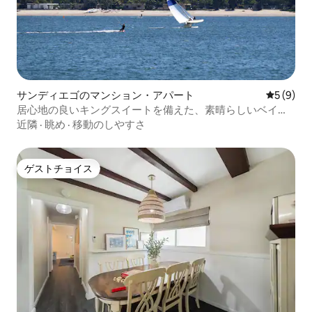
サンディエゴのマンション・アパート
レビュー
5 (9)
居心地の良いキングスイートを備えた、素晴らしいベイビ
ューアパートメント
近隣
·
眺め
·
移動のしやすさ
ゲストチョイス
ゲストチョイス