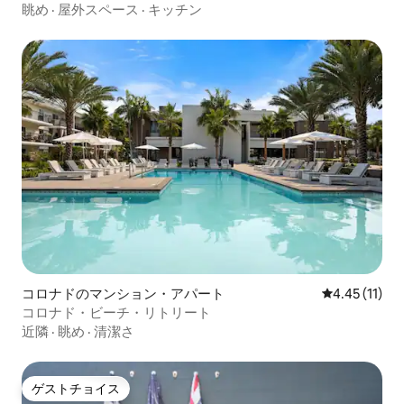
海まで徒歩
眺め
·
屋外スペース
·
キッチン
コロナドのマンション・アパート
レビュー11件
4.45 (11)
コロナド・ビーチ・リトリート
近隣
·
眺め
·
清潔さ
ゲストチョイス
ゲストチョイス