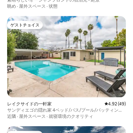
眺め
·
屋外スペース
·
状態
ゲストチョイス
ゲストチョイス
レイクサイドの一軒家
レビュー49件
4.92 (49)
サンディエゴの隠れ家 4ベッド/バス/プール/パッティング/
ホットタブ
近隣
·
屋外スペース
·
就寝環境のクオリティ