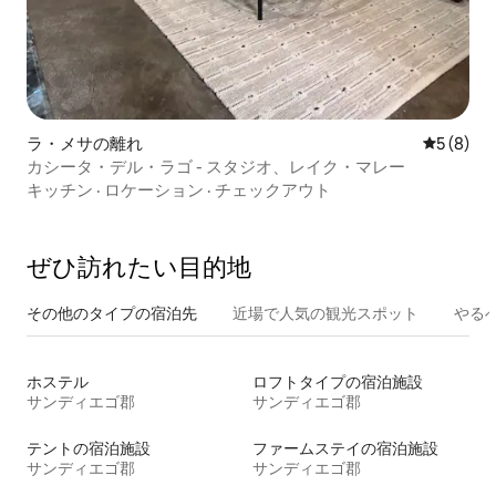
ラ・メサの離れ
レビュー
5 (8)
カシータ・デル・ラゴ - スタジオ、レイク・マレー
キッチン
·
ロケーション
·
チェックアウト
ぜひ訪⁠れ⁠た⁠い目⁠的⁠地
その他のタ⁠イ⁠プ⁠の宿⁠泊⁠先
近場で人気の観光スポット
やる
ホステル
ロフトタイプの宿泊施設
サンディエゴ郡
サンディエゴ郡
テントの宿泊施設
ファームステイの宿泊施設
サンディエゴ郡
サンディエゴ郡