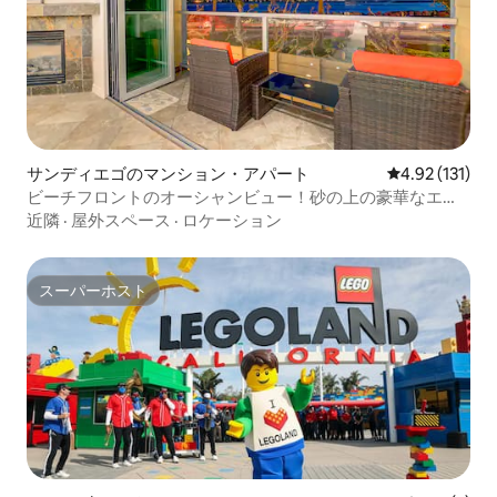
サンディエゴのマンション・アパート
レビュー131
4.92 (131)
ビーチフロントのオーシャンビュー！砂の上の豪華なエア
コン付きの家！
近隣
·
屋外スペース
·
ロケーション
スーパーホスト
スーパーホスト