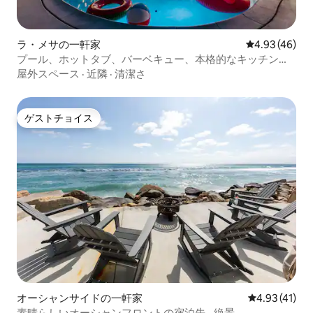
ラ・メサの一軒家
レビュー46件
4.93 (46)
プール、ホットタブ、バーベキュー、本格的なキッチン、
サンディエゴ州立大学、サンディエゴ
屋外スペース
·
近隣
·
清潔さ
ゲストチョイス
ゲストチョイス
オーシャンサイドの一軒家
レビュー41件
4.93 (41)
素晴らしいオーシャンフロントの宿泊先 - 絶景