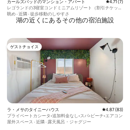
カールズバッドのマンション・アパート
レビュー7件
4.71 (7)
レゴランドの3寝室コンドミニアムリゾート（割引チケット
付き）
眺め
·
近隣
·
徒歩移動のしやすさ
湖の近くにあるその他の宿泊施設
ゲストチョイス
ゲストチョイス
ラ・メサのタイニーハウス
レビュー83件
4.87 (83)
プライベートカシータ•追加料金なし•スパ•ビーチ•エアコン
屋外スペース
·
近隣
·
露天風呂・ジャグジー