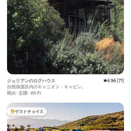
ジュリアンのログハウス
レビュー71件
4.96 (71)
自然保護区内のキャニオン・キャビン。
眺め
·
近隣
·
Wi-Fi
ゲストチョイス
大好評のゲストチョイスです。