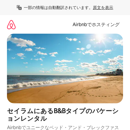
コ
一部の情報は自動翻訳されています。
原文を表示
ン
テ
ン
Airbnbでホスティング
ツ
に
ス
キ
ッ
プ
セイラムにあるB&Bタイプのバケーシ
ョンレンタル
Airbnbでユニークなベッド・アンド・ブレックファス