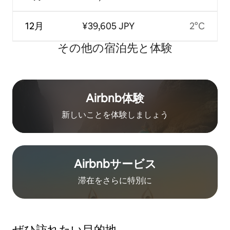
12月
¥39,605 JPY
2°C
その他の宿⁠泊⁠先と体⁠験
Airbnb体験
新しいことを体験しましょう
Airbnb⁠サ⁠ー⁠ビ⁠ス
滞在をさ⁠ら⁠に特⁠別⁠に
ぜひ訪⁠れ⁠た⁠い目⁠的⁠地