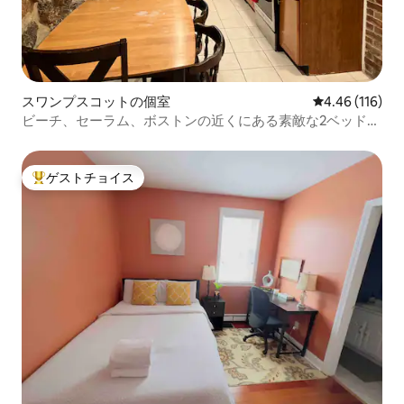
スワンプスコットの個室
レビュー116件
4.46 (116)
ビーチ、セーラム、ボストンの近くにある素敵な2ベッドル
ームのコンドミニアム。
ゲストチョイス
大好評のゲストチョイスです。