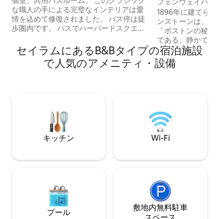
個室、共用バスルーム。 このクラシック
室
フェンウェイパー
な職人の手による完璧なインテリアは愛
ンストーン（4A）
1896年に建てら
情を込めて修復されました。 バス停は徒
ンストーンは、Trave
歩圏内です。 バスでハーバードスクエア
「ボストンの秘密の
まで15分です。 近くに自然の池がありま
である、静かで並
す。注：家の外観は古く、まだ修復され
セイラムにあるB&Bタイプの宿泊施設
ードにあります。
ていません。 新鮮な花、柔らかいタオ
クであるシットゴ
で人気のアメニティ・設備
ル、高スレッドカウントのダマスクシー
フェンウェイパー
ツ。ドアには鍵が付いています。 シンプ
ア、チャールズリ
ルな朝食：シリアル、パン、フルーツ、
で徒歩5分以内です
コーヒー、紅茶、牛乳。 電子レンジとト
わたり愛情を込め
ースターのご利用。 オーブンとコンロは
れてきました。 
ご利用いただけません。 注意：玄関まで
築的なディテール
25段、2階の寝室まで14段あります。 ペ
力を保って保存さ
ット禁止、禁煙。
ームは3階または
キッチン
Wi-Fi
敷地内無料駐⁠車
プール
ス⁠ペ⁠ー⁠ス