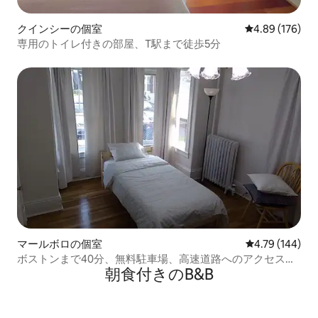
クインシーの個室
レビュー176件
4.89 (176)
専用のトイレ付きの部屋、T駅まで徒歩5分
マールボロの個室
レビュー144件
4.79 (144)
ボストンまで40分、無料駐車場、高速道路へのアクセスが
朝食付きのB&B
良い