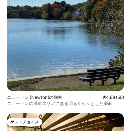
ニュートン (Newton)の個室
レビュー50件
4.88 (50)
ニュートンの湖畔エリアにある明るく広々としたB&B
ゲストチョイス
ゲストチョイス