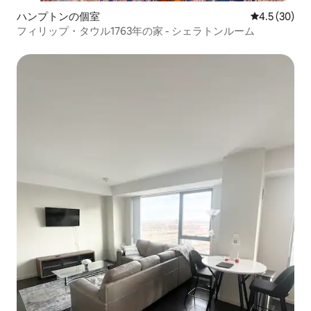
ハンプトンの個室
レビュー30
4.5 (30)
フィリップ・タウル1763年の家 - シェラトンルーム