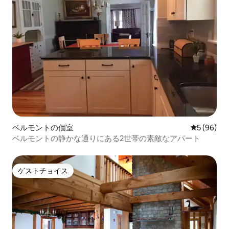
ベルモントの個室
レビュー9
5 (96)
ベルモントの静かな通りにある2世帯の素敵なアパート
ゲストチョイス
ゲストチョイス