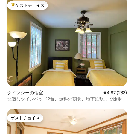
ゲストチョイス
大好評のゲストチョイスです。
クインシーの個室
レビュー233件
4.87 (233)
快適なツインベッド2台、無料の朝食、地下鉄駅まで徒歩数
分
ゲストチョイス
ゲストチョイス