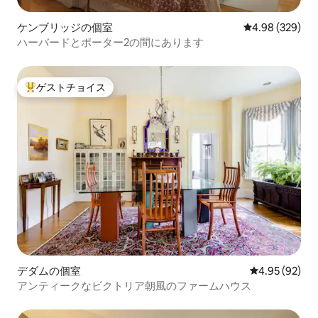
ケンブリッジの個室
レビュー329件
4.98 (329)
ハーバードとポーター2の間にあります
ゲストチョイス
大好評のゲストチョイスです。
デダムの個室
レビュー92件
4.95 (92)
アンティークなビクトリア朝風のファームハウス