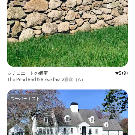
シチュエートの個室
レビュー
5 (9)
The Pearl Bed & Breakfast 2寝室（A）
スーパーホスト
スーパーホスト