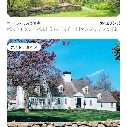
カーライルの個室
レビュー77件
4.88 (77)
ポストモダン・パストラル・スイート|ケンブリッジまで25
分
ゲストチョイス
ゲストチョイス