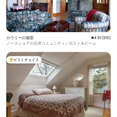
ロウリーの個室
レビュー510件
4.91 (510)
ノースショアの沿岸コミュニティ／ポスト＆ビーム
ゲストチョイス
大好評のゲストチョイスです。