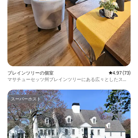
ブレインツリーの個室
レビュー73件
4.97 (73)
マサチューセッツ州ブレインツリーにある広々としたスタ
イリッシュで居心地の良い寝室
スーパーホスト
スーパーホスト