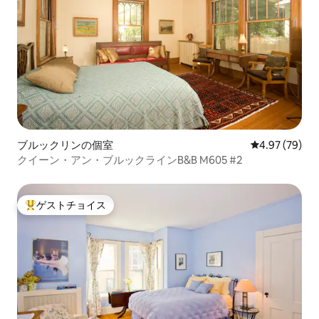
ブルックリンの個室
レビュー79件
4.97 (79)
クイーン・アン・ブルックラインB&B M605 #2
ゲストチョイス
大好評のゲストチョイスです。