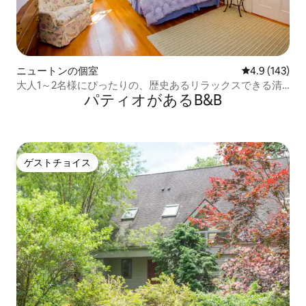
ニュートンの個室
レビュー143
4.9 (143)
大人1～2名様にぴったりの、歴史あるリラックスできる清
パティオがあるB&B
潔なお家です
ゲストチョイス
ゲストチョイス