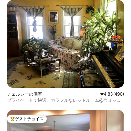
チェルシーの個室
レビュー490件
4.83 (490)
プライベートで快適、カラフルなレッドルーム@ウォッシ
ュバーン！
ゲストチョイス
大好評のゲストチョイスです。