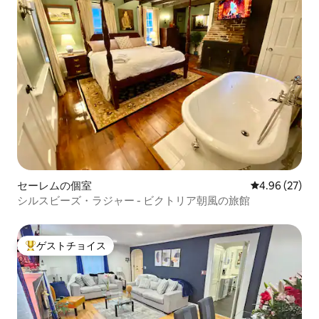
セーレムの個室
レビュー27件
4.96 (27)
シルスビーズ・ラジャー - ビクトリア朝風の旅館
ゲストチョイス
大好評のゲストチョイスです。