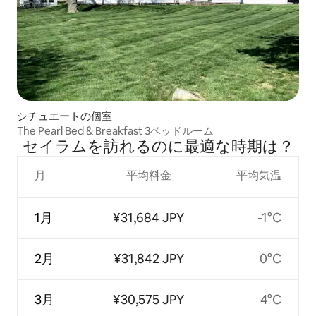
シチュエートの個室
The Pearl Bed & Breakfast 3ベッドルーム
セイラムを訪⁠れ⁠るの⁠に最⁠適⁠な時⁠期⁠は⁠？
月
平均料金
平均気温
1月
¥31,684 JPY
-1°C
2月
¥31,842 JPY
0°C
3月
¥30,575 JPY
4°C