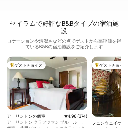
セイラムで好評なB&Bタイプの宿泊施
設
ロケーションや清潔さなどの点でゲストから高評価を得
ているB&Bの宿泊施設をご紹介します
ゲストチョイス
ゲストチョイス
大好評のゲストチョイスです。
大好評のゲストチ
アーリントンの個室
レビュー374件、5つ星中4.98
4.98 (374)
アーリントン クラフツマン ブルールー
フェンウェイケン
ム、内装 よく修復済み