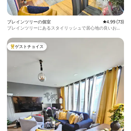
ブレインツリーの個室
レビュー73件
4.99 (73)
ブレインツリーにあるスタイリッシュで居心地の良いお部
屋＆専用バスルーム
ゲストチョイス
大好評のゲストチョイスです。