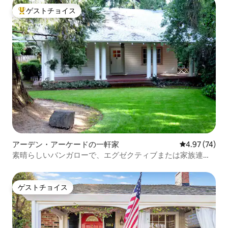
ゲストチョイス
大好評のゲストチョイスです。
アーデン・アーケードの一軒家
レビュー74件
4.97 (74)
素晴らしいバンガローで、エグゼクティブまたは家族連れ
に最適な滞在
ゲストチョイス
ゲストチョイス