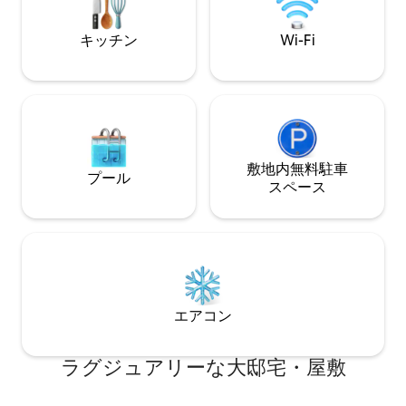
central, and full of historic charm!
ル、ウォルマート
す。スーパーホス
キッチン
Wi-Fi
る、4.94の評価
ださい。
敷地内無料駐⁠車
プール
ス⁠ペ⁠ー⁠ス
エアコン
ラグジュアリーな大邸宅・屋敷