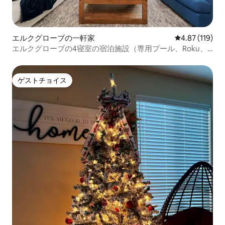
エルクグローブの一軒家
レビュー119件
4.87 (119)
エルクグローブの4寝室の宿泊施設（専用プール、Roku、
高速Wi-Fi完備）
ゲストチョイス
ゲストチョイス