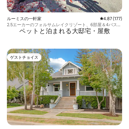
ルーミスの一軒家
レビュー177件
4.87 (177)
2.5エーカーのフォルサムレイクリゾート、6部屋＆4バスル
ペットと泊まれる大邸宅・屋敷
ーム
ゲストチョイス
ゲストチョイス