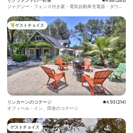
サクラメントの一軒家
レビュー283件
4.88 (283)
ジャグジー・フェンス付き庭・電気自動車充電器・ダウン
タウンまで10分
ゲストチョイス
大好評のゲストチョイスです。
リンカーンのコテージ
レビュー214件
4.93 (214)
オフィール・イン、田舎のコテージ
ゲストチョイス
ゲストチョイス