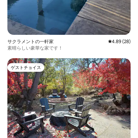
サクラメントの一軒家
レビュー28件
4.89 (28)
素晴らしい豪華な家です！
ゲストチョイス
ゲストチョイス