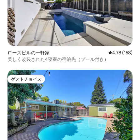
ローズビルの一軒家
レビュー158件
4.78 (158)
美しく改装された4寝室の宿泊先（プール付き）
ゲストチョイス
ゲストチョイス