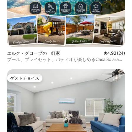
エルク・グローブの一軒家
レビュー24件
4.92 (24)
プール、プレイセット、パティオが楽しめるCasa Solaraの
隠れ家的オアシス
ゲストチョイス
ゲストチョイス