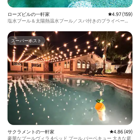
ローズビルの一軒家
レビュー159件
4.97 (159)
塩水プール＆太陽熱温水プール／スパ付きのプライベート
オアシス
スーパーホスト
スーパーホスト
サクラメントの一軒家
レビュー49件
4.86 (49)
豪華なプールヴィラ 4ベッド プール バーベキュー 大きな庭