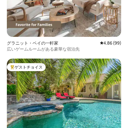
グラニット・ベイの一軒家
レビュー99件
4.86 (99)
広いゲームルームがある豪華な宿泊先
ゲストチョイス
大好評のゲストチョイスです。