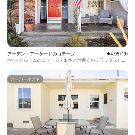
アーデン・アーケードのコテージ
レビュー19件
4.95 (19)
4ベッドルームのコテージ • エキスポ近くのリラックスした
アウトドアリビング
スーパーホスト
スーパーホスト