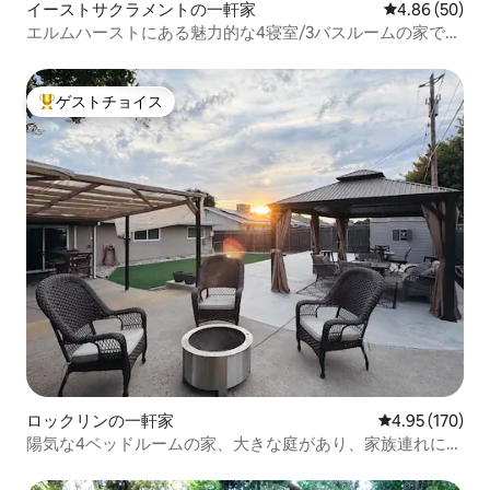
イーストサクラメントの一軒家
レビュー50件
4.86 (50)
エルムハーストにある魅力的な4寝室/3バスルームの家で
す！
ゲストチョイス
大好評のゲストチョイスです。
ロックリンの一軒家
レビュー170件
4.95 (170)
陽気な4ベッドルームの家、大きな庭があり、家族連れに最
適です