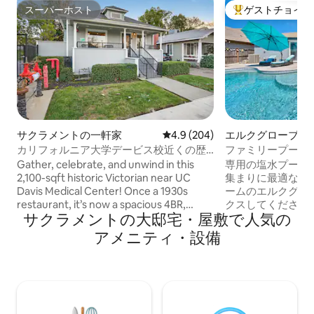
スーパーホスト
ゲストチョイス
スーパーホスト
大好評のゲストチ
サクラメントの一軒家
レビュー204件、5つ星中4.9
4.9 (204)
エルクグローブの
カリフォルニア大学デービス校近くの歴
ファミリープール
史的なビクトリア朝の家で小さなイベン
サイズベッド2台の
Gather, celebrate, and unwind in this
専用の塩水プール
トを開催
まで宿泊可能
2,100-sqft historic Victorian near UC
集まりに最適な裏
Davis Medical Center! Once a 1930s
ームのエルクグロ
restaurant, it’s now a spacious 4BR,
クスしてください
サクラメントの大邸宅・屋敷で人気の
3.5BA home with 7 beds + sofa bed,
台のスイートルー
perfect for families, friends, and small
があるので、ご家
アメニティ・設備
group getaways. Cook, dine, and create
用に最適です。フ
memorable moments in the oversized
ンで料理をし、77
kitchen and dining area. Small, intimate
ーミングし、294 M
gatherings and events are welcome with
維持しましょう。
prior host approval and an event fee.
電気自動車充電、
Not suitable for large parties. Stylish,
利用いただけます