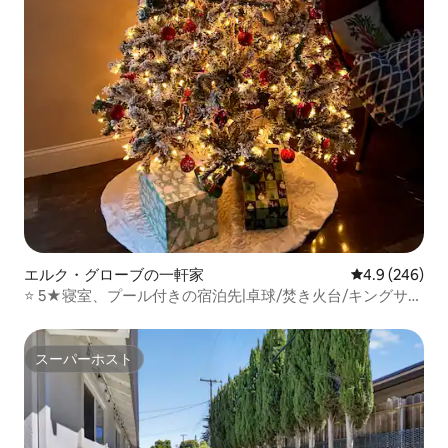
エルク・グローブの一軒家
レビュー246
4.9 (246)
⭐️ 5★寝室、プール付きの宿泊先|卓球/焚き火台/キングサイ
ズベッド2台
スーパーホスト
スーパーホスト