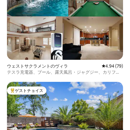
ウェストサクラメントのヴィラ
レビュー79件
4.94 (79)
テスラ充電器、プール、露天風呂・ジャグジー、カリフォ
ルニア大学デービス校医療部付近
ゲストチョイス
大好評のゲストチョイスです。