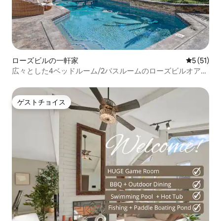
ローズビルの一軒家
レビュー5
5 (51)
広々とした4ベッドルーム/2バスルームのローズビルオアシ
ス（プール＆ラウンジ付き）
ゲストチョイス
ゲストチョイス