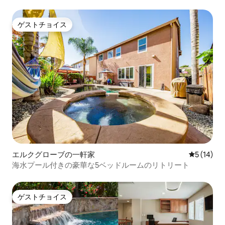
ゲストチョイス
ゲストチョイス
エルクグローブの一軒家
レビュー1
5 (14)
海水プール付きの豪華な5ベッドルームのリトリート
ゲストチョイス
ゲストチョイス