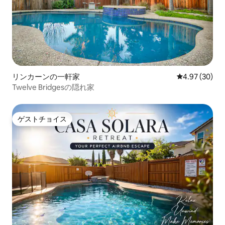
リンカーンの一軒家
レビュー30件
4.97 (30)
Twelve Bridgesの隠れ家
ゲストチョイス
ゲストチョイス