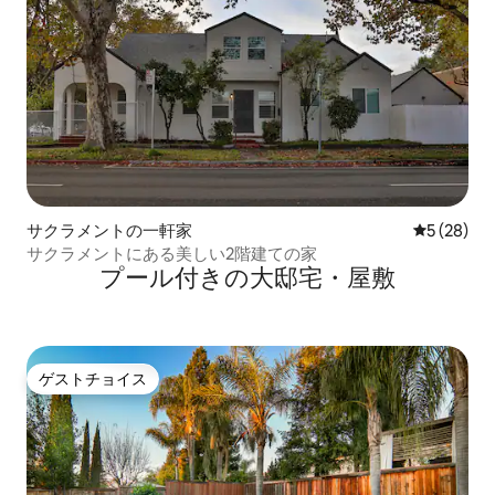
サクラメントの一軒家
レビュー2
5 (28)
サクラメントにある美しい2階建ての家
プール付きの大邸宅・屋敷
ゲストチョイス
ゲストチョイス