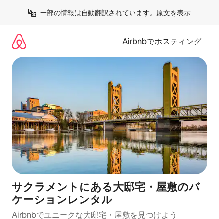
コ
一部の情報は自動翻訳されています。
原文を表示
ン
テ
ン
Airbnbでホスティング
ツ
に
ス
キ
ッ
プ
サクラメントにある大邸宅・屋敷のバ
ケーションレンタル
Airbnbでユニークな大邸宅・屋敷を見つけよう