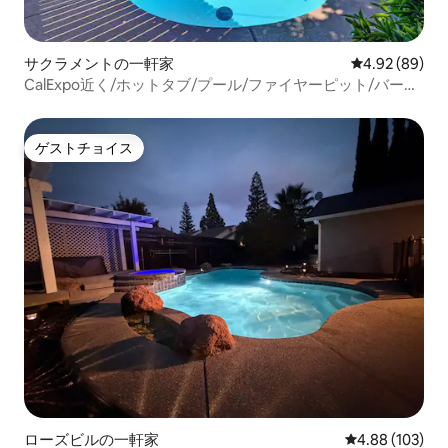
サクラメントの一軒家
レビュー89件
4.92 (89)
CalExpo近く/ホットタブ/プール/ファイヤーピット/バーベ
キュー/ペット料金なし
ゲストチョイス
ゲストチョイス
ローズビルの一軒家
レビュー103件
4.88 (103)