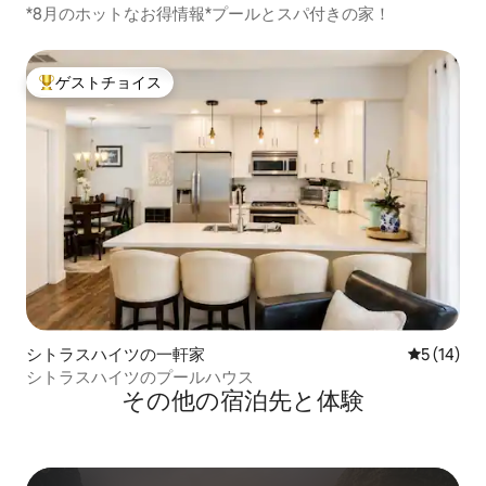
*8月のホットなお得情報*プールとスパ付きの家！
ゲストチョイス
大好評のゲストチョイスです。
シトラスハイツの一軒家
レビュー1
5 (14)
シトラスハイツのプールハウス
その他の宿⁠泊⁠先と体⁠験