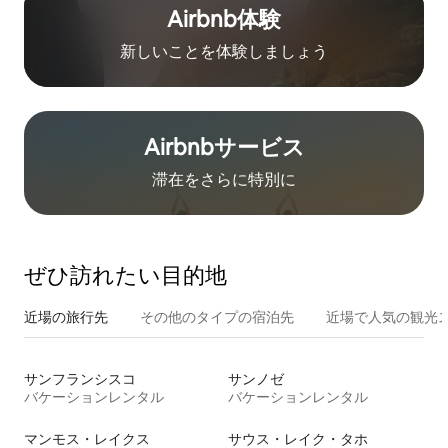
Airbnb体験
新しいことを体験しましょう
Airbnb⁠サ⁠ー⁠ビ⁠ス
滞在をさ⁠ら⁠に特⁠別⁠に
ぜひ訪⁠れ⁠た⁠い目⁠的⁠地
近場の旅行先
その他のタ⁠イ⁠プ⁠の宿⁠泊⁠先
近場で人気の観光
サンフランシスコ
サンノゼ
バケーションレンタル
バケーションレンタル
マンモス・レイクス
サウス・レイク・タホ