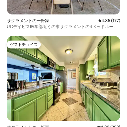
サクラメントの一軒家
レビュー177件
4.86 (177)
UCデイビス医学部近くの東サクラメントの4ベッドルーム
の宿泊先（駐車場付き）
ゲストチョイス
ゲストチョイス