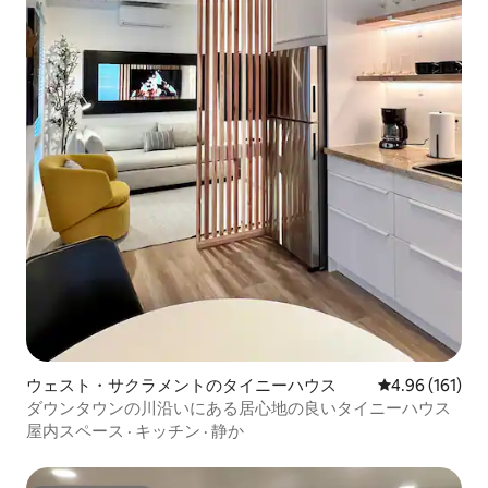
ウェスト・サクラメントのタイニーハウス
レビュー161件
4.96 (161)
ダウンタウンの川沿いにある居心地の良いタイニーハウス
屋内スペース
·
キッチン
·
静か