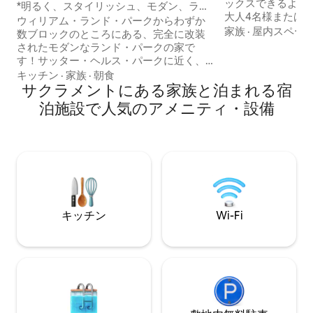
ックスできるよう
*明るく、スタイリッシュ、モダン、ラン
大人4名様または
ドパークの宝石！
ウィリアム・ランド・パークからわずか
適にお過ごしいた
家族
·
屋内スペー
数ブロックのところにある、完全に改装
の料理を作るのに
されたモダンなランド・パークの家で
た新しいキッチン
す！サッター・ヘルス・パークに近く、
ださい。 おもち
ミッドタウンまで4マイル、サクラメント
キッチン
·
家族
·
朝食
間が充実した安全
のダウンタウンまで3マイルです。1947年
サクラメントにある家族と泊まれる宿
子供たちが遊ぶこ
から営業している有名なVic's Ice Cream
泊施設で人気のアメニティ・設備
タウン、カリフォ
パーラーまで徒歩圏内。通り沿いにはか
供向けアクティビ
わいらしい小さなブティックが並び、サ
レストラン、美術
クラメント動物園、フェアリーテールタ
どに近い、木々に
ウン、ファンダーランド・アミューズメ
ます。
ントパークもあります。美しい地区を散
策することもできます。ご希望の日程が
埋まっている場合は、必ずメッセージで
お問い合わせください。いずれにせよ、
キッチン
Wi-Fi
お気軽にお問い合わせください！