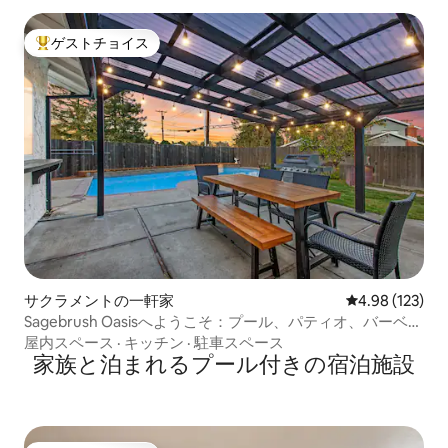
ゲストチョイス
大好評のゲストチョイスです。
サクラメントの一軒家
レビュー123件
4.98 (123)
Sagebrush Oasisへようこそ：プール、パティオ、バーベキ
ュー
屋内スペース
·
キッチン
·
駐車スペース
家族と泊まれるプール付きの宿泊施設