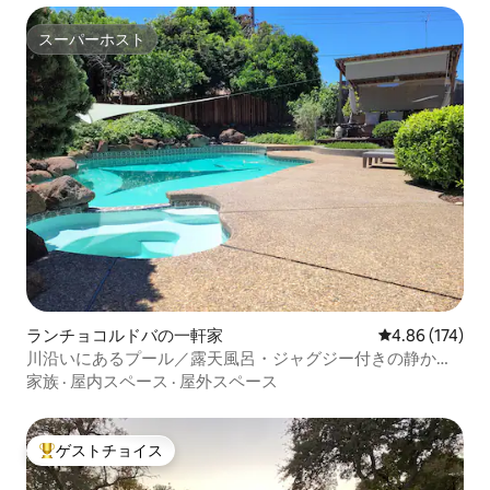
スーパーホスト
スーパーホスト
ランチョコルドバの一軒家
レビュー174件
4.86 (174)
川沿いにあるプール／露天風呂・ジャグジー付きの静かな
オアシス
家族
·
屋内スペース
·
屋外スペース
ゲストチョイス
大好評のゲストチョイスです。