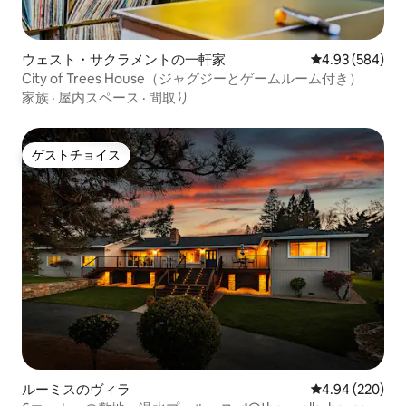
ウェスト・サクラメントの一軒家
レビュー584件
4.93 (584)
City of Trees House（ジャグジーとゲームルーム付き）
家族
·
屋内スペース
·
間取り
ゲストチョイス
ゲストチョイス
ルーミスのヴィラ
レビュー220件
4.94 (220)