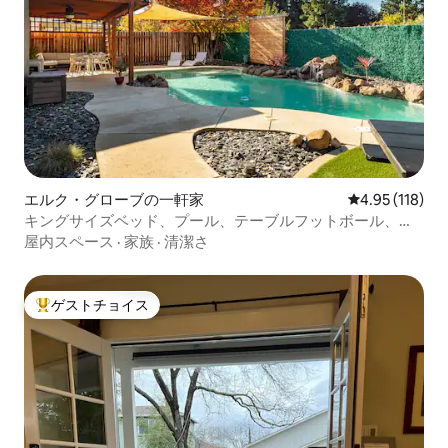
エルク・グローブの一軒家
レビュー118件
4.95 (118)
キングサイズベッド、プール、テーブルフットボール、ゲ
ームセンター、美しい！
屋内スペース
·
家族
·
清潔さ
ゲストチョイス
大好評のゲストチョイスです。