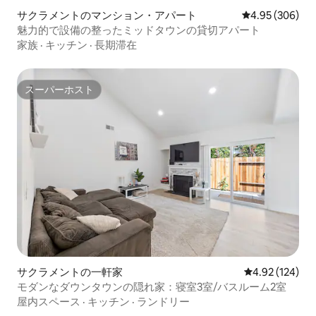
サクラメントのマンション・アパート
レビュー306件
4.95 (306)
魅力的で設備の整ったミッドタウンの貸切アパート
家族
·
キッチン
·
長期滞在
スーパーホスト
スーパーホスト
サクラメントの一軒家
レビュー124件
4.92 (124)
モダンなダウンタウンの隠れ家：寝室3室/バスルーム2室
屋内スペース
·
キッチン
·
ランドリー