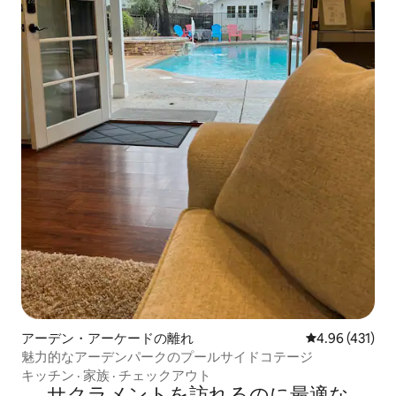
アーデン・アーケードの離れ
レビュー431件
4.96 (431)
魅力的なアーデンパークのプールサイドコテージ
キッチン
·
家族
·
チェックアウト
サクラメントを訪⁠れ⁠るの⁠に最⁠適⁠な