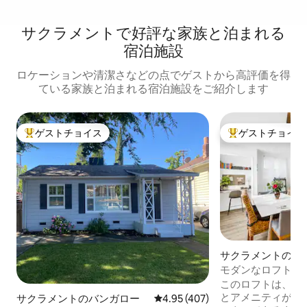
サクラメントで好評な家族と泊まれる
宿泊施設
ロケーションや清潔さなどの点でゲストから高評価を得
ている家族と泊まれる宿泊施設をご紹介します
ゲストチョイス
ゲストチョイス
大好評のゲストチョイスです。
大好評のゲストチ
サクラメントのロ
モダンなロフト、中心部、 
電器、 お子様に
このロフトは、心
とアメニティが揃
サクラメントのバンガロー
レビュー407件、5つ星中4.95
4.95 (407)