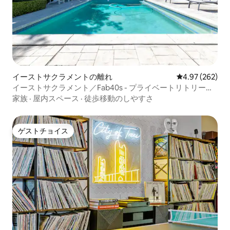
イーストサクラメントの離れ
レビュー262件
4.97 (262)
イーストサクラメント／Fab40s - プライベートリトリート
プールハウス
家族
·
屋内スペース
·
徒歩移動のしやすさ
ゲストチョイス
ゲストチョイス