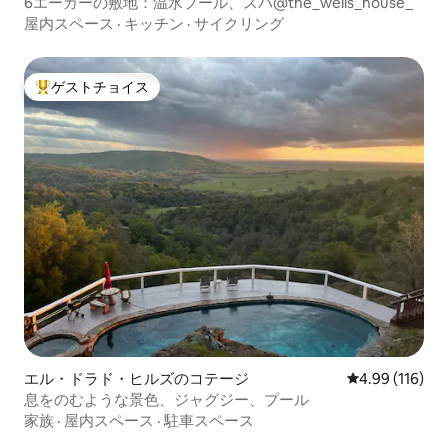
6エーカーの敷地：温水プール、スパ@the_wells_house_
屋内スペース
·
キッチン
·
サイクリング
ゲストチョイス
大好評のゲストチョイスです。
エル・ドラド・ヒルズのコテージ
レビュー116件
4.99 (116)
息をのむような景色、ジャグジー、プール
家族
·
屋内スペース
·
駐車スペース