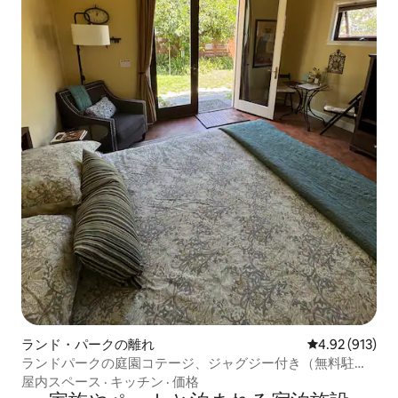
ランド・パークの離れ
レビュー913件
4.92 (913)
ランドパークの庭園コテージ、ジャグジー付き（無料駐車
場付き）
屋内スペース
·
キッチン
·
価格