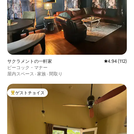
サクラメントの一軒家
レビュー112件
4.94 (112)
ピーコック・マナー
屋内スペース
·
家族
·
間取り
ゲストチョイス
大好評のゲストチョイスです。