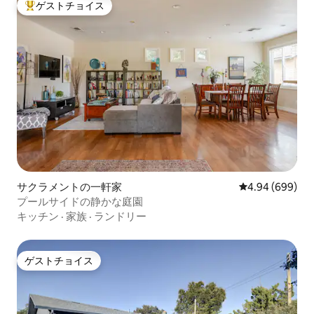
ゲストチョイス
大好評のゲストチョイスです。
サクラメントの一軒家
レビュー699件
4.94 (699)
プールサイドの静かな庭園
キッチン
·
家族
·
ランドリー
ゲストチョイス
ゲストチョイス