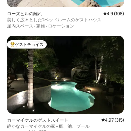
ローズビルの離れ
レビュー108
4.9 (108)
美しく広々とした2ベッドルームのゲストハウス
屋内スペース
·
家族
·
ロケーション
ゲストチョイス
大好評のゲストチョイスです。
カーマイケルのゲストスイート
レビュー315件
4.97 (315)
静かなカーマイケルの家 - 庭、池、プール