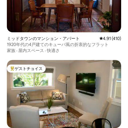
ミッドタウンのマンション・アパート
レビュー410件
4.91 (410)
1920年代の4戸建てのキューバ風の折衷的なフラット
家族
·
屋内スペース
·
快適さ
ゲストチョイス
大好評のゲストチョイスです。