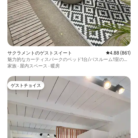
サクラメントのゲストスイート
レビュー861件
4.88 (861)
魅力的なカーティスパークのベッド1台/バスルーム1室のプ
ライベートユニット、エアコン付き
家族
·
屋内スペース
·
暖房
ゲストチョイス
ゲストチョイス