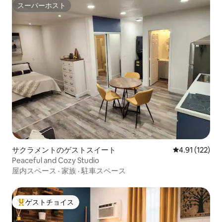
スーパーホスト
スーパーホスト
サクラメントのゲストスイート
レビュー122
4.91 (122)
Peaceful and Cozy Studio
屋内スペース
·
家族
·
駐車スペース
ゲストチョイス
大好評のゲストチョイスです。