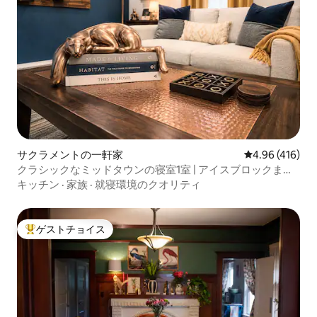
サクラメントの一軒家
レビュー416件
4.96 (416)
クラシックなミッドタウンの寝室1室 | アイスブロックまで
徒歩
キッチン
·
家族
·
就寝環境のクオリティ
ゲストチョイス
大好評のゲストチョイスです。