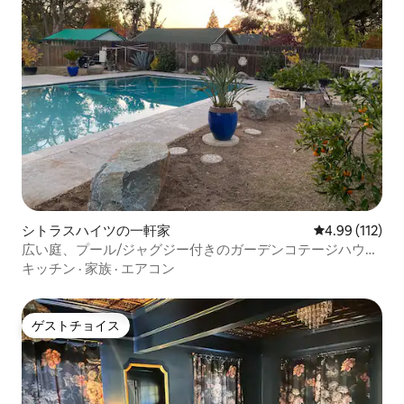
シトラスハイツの一軒家
レビュー112件
4.99 (112)
広い庭、プール/ジャグジー付きのガーデンコテージハウ
ス！
キッチン
·
家族
·
エアコン
ゲストチョイス
ゲストチョイス