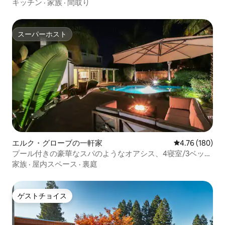
キッチン
·
家族
·
間取り
スーパーホスト
スーパーホスト
エルク・グローブの一軒家
レビュー180件
4.76 (180)
プール付きの豪華なスパのようなオアシス、4寝室/3ベッド
ルーム、ジム
家族
·
屋内スペース
·
裏庭
ゲストチョイス
ゲストチョイス