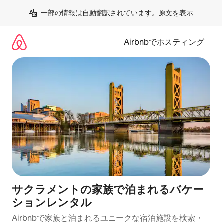
コ
一部の情報は自動翻訳されています。
原文を表示
ン
テ
ン
Airbnbでホスティング
ツ
に
ス
キ
ッ
プ
サクラメントの家族で泊まれるバケー
ションレンタル
Airbnbで家族と泊まれるユニークな宿泊施設を検索・