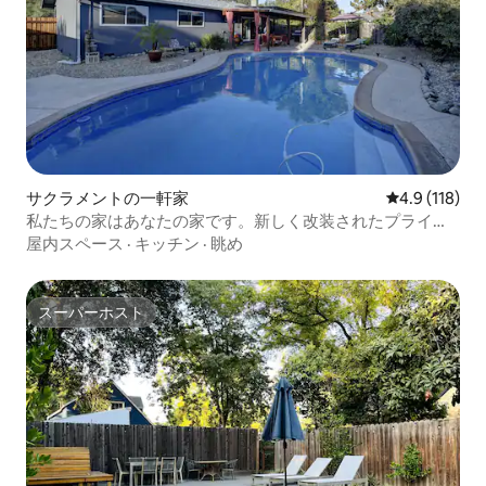
サクラメントの一軒家
レビュー118
4.9 (118)
私たちの家はあなたの家です。新しく改装されたプライベ
ートプール付き
屋内スペース
·
キッチン
·
眺め
スーパーホスト
スーパーホスト