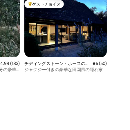
ゲストチョイス
大好評のゲストチョイスです。
レビュー183件、5つ星中4.99つ星の平均評価
4.99 (183)
チディングストーン・ホースの一
レビュー50件、5
5 (50)
軒家
分の豪華
ジャグジー付きの豪華な田園風の隠れ家