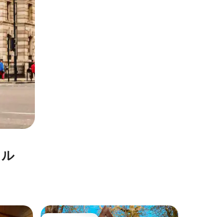
タル
ウェスト