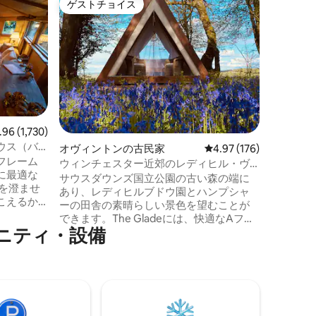
ゲストチョイス
ゲス
ゲストチョイス
大好評
ームハウ
ユニークな
ジャグジー
Olive
ト感があ
ジオドー
樹農園内
る静かな
ドームやテ
ズ、記念
人限定の
ビュー1,730件、5つ星中4.96つ星の平均評価
.96 (1,730)
着に合わ
ウス（バ
オヴィントンの古民家
レビュー176件、5つ星
4.97 (176)
す。✨ 穏やかな自然環境の中でのんびり
フレーム
とリラッ
ウィンチェスター近郊のレディヒル・ヴ
に最適な
適な場所
ィンヤードのグレード
サウスダウンズ国立公園の古い森の端に
行に最適
あり、レディヒルブドウ園とハンプシャ
こえるか
の同伴は
ーの田舎の素晴らしい景色を望むことが
できます。The Gladeには、快適なAフレ
してお
ニティ・設備
ームハウスがあり、夜はぐっすり眠るこ
すが、ロ
とができます。フラッシュトイレ付きの
適してい
独立したシャワールームで清潔に保つこ
マーケット
とができ、キッチンは簡単なグランピン
は、特別
グに最適です。 リラックスして景色を眺
囲気のパ
め、焚き火台でバーベキューを楽しみ、
鹿や野ウサギを見つけたり、イッチェン