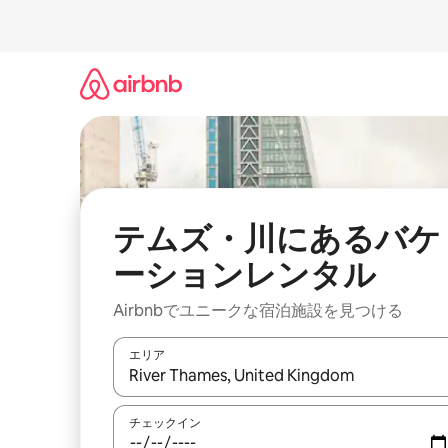
コ
ン
テ
ン
ツ
に
ス
キ
ッ
プ
テムズ・川にあるバケ
ーションレンタル
Airbnbでユニークな宿泊施設を見つける
エリア
検索結果が表示されたら、上下の矢印キーを使っ
チェックイン