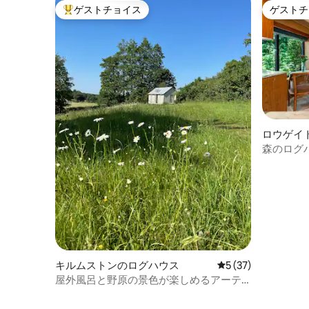
ゲストチョイス
ゲストチ
大好評のゲストチョイスです。
ゲストチ
ロウゲイ
森のログ
＆カウド
キルムストンのログハウス
レビュー37件、5
5 (37)
屋外風呂と野原の景色が楽しめるアーテ
ィストのアトリエ