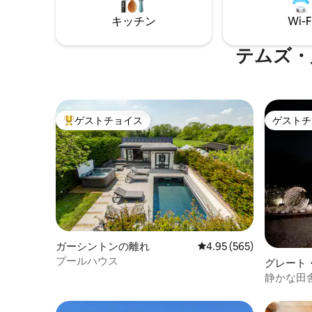
クセスできます。 「Dorothy」には、セ
指定喫煙
キッチン
Wi-F
ントラルヒーティング、ログバーナー、
ご利用い
テレビ、Wi-Fi、キッチン、シャワー、ト
イレ2室、快適なダブルベッド2台、シー
テムズ・
ティングエリアがあります。
ゲストチョイス
ゲストチ
大好評のゲストチョイスです。
ゲストチ
ガーシントンの離れ
レビュー565件、5つ星
4.95 (565)
プールハウス
グレート
静かな田