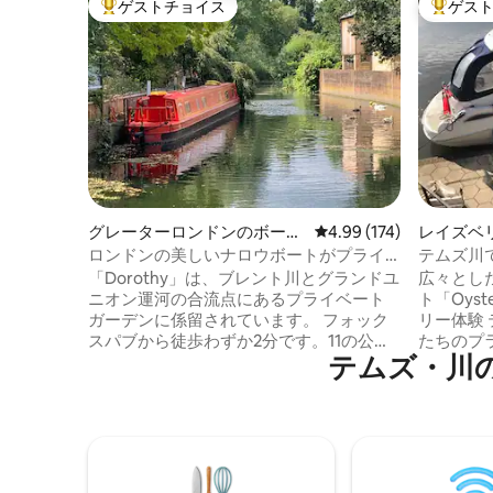
ゲストチョイス
ゲス
大好評のゲストチョイスです。
大好評の
グレーターロンドンのボー
レビュー174件、5つ星
4.99 (174)
レイズベ
ト・船舶
ロンドンの美しいナロウボートがプライ
テムズ川
ベートガーデンに係留されています
ドルーム
「Dorothy」は、ブレント川とグランドユ
広々とした
ニオン運河の合流点にあるプライベート
ト「Oys
ガーデンに係留されています。 フォック
リー体験 テムズ川の本流に係留された私
スパブから徒歩わずか2分です。11の公
たちのプライ
テムズ・川
園、動物園、受賞歴のあるマイクロパ
ブルベッドルー
ブ、チップショップ、ハンウェルのすべ
WHITE 
てのアメニティがすぐそこにあります。
気トイレ2室 ギャラリー冷蔵庫
タイムズ紙が選ぶ「最高の住みたい場
ジ、IHコンロ スマートテ
所」の1つであるハンウェルは、新しいエ
Netflix、Prime Wi-F
リザベス線、ピカデリー線、セントラル
リア 歴史的なラニーメード近くのテムズ
線を利用してロンドン中心部へ簡単にア
川の遠くまで見