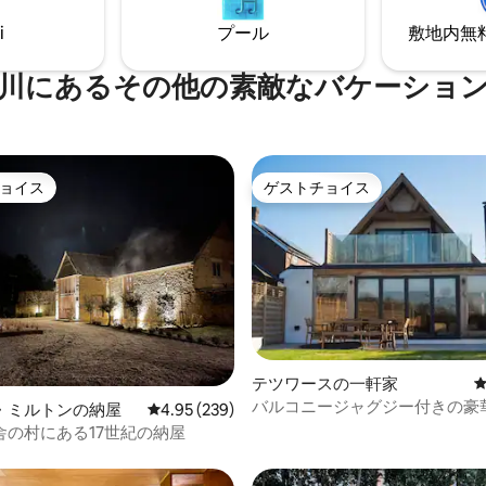
にキングサイズベッドを備えた
エリア。 ご滞在中、クルーズを
広々としたリビングを提供して
i
プール
敷地内無料駐
ただけます。
厳格なペット禁止ポリシー！
川にあるその他の素敵なバケーショ
ョイス
ゲストチョイス
ョイス
ゲストチョイス
中4.95つ星の平均評価
テツワースの一軒家
バルコニージャグジー付きの豪
・ミルトンの納屋
レビュー239件、5つ星中4.95つ星の平均評価
4.95 (239)
した別棟
舎の村にある17世紀の納屋