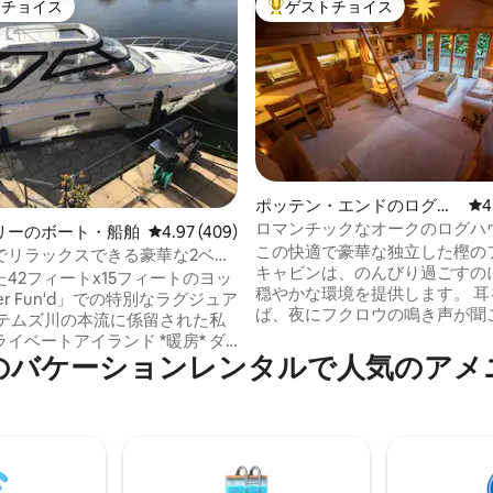
トチョイス
ゲストチョイス
ゲストチョイスです。
大好評のゲストチョイスです。
ポッテン・エンドのログハ
レ
4
ウス
ロマンチックなオークのログハ
中4.99つ星の平均評価
リーのボート・船舶
レビュー409件、5つ星中4.97つ星の平均評価
4.97 (409)
ーカムステッド）
この快適で豪華な独立した樫の
でリラックスできる豪華な2ベッ
キャビンは、のんびり過ごすの
の暖房付きヨット
42フィートx15フィートのヨッ
穏やかな環境を提供します。 耳を澄ませ
ter Fun'd」での特別なラグジュア
ば、夜にフクロウの鳴き声が聞
もしれません。 ナショナル・トラスト・
ベートアイランド *暖房* ダ
アシュリッジ・フォレストに面
のバケーションレンタルで人気のアメ
ム2室 白い綿の寝具
り、アウトドア愛好家に最適で
COMPANYの製品 シャワー2つ 電
マンチックな夜を過ごすのにも
、電子レン
ます。1.5マイル離れた人気の
レビ2台、
タウン、バークハムステッドに
i 下とデッキに座席エ
な夜を過ごすのにぴったりな雰
ブやバーがあります。 キャビンは、中2階
渡せる景色 駐車場1台分。