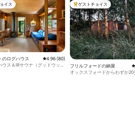
ョイス
ゲストチョイス
ョイス
大好評のゲストチョイスです。
トのログハウス
レビュー80件、5つ星中4.96つ星の平均評価
4.96 (80)
ハウス＆IRサウナ（グッドウッド
フリルフォードの納屋
レイ近郊）
オックスフォードからわずか20
な田舎の木造小屋
つ星中5つ星の平均評価