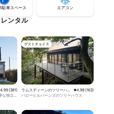
快適で
川を歩いてThe Bush gastro pubまで行っ
います！
⁠車ス⁠ペ⁠ー⁠ス
エアコン
たりしましょう。 リフレッシュして帰宅
できます！
ンレンタル
ゲストチョイス
ゲストチョイス
レビュー381件、5つ星中4.99つ星の平均評価
4.99 (381)
ラムスディーンのツリーハウ
レビュー163件、5つ星
4.98 (163)
ス
華な独立
バローヒルバーンズのツリーハウス