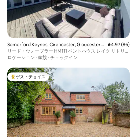
Somerford Keynes, Cirencester, Gloucesters
レビュー86件
4.97 (86)
hireのコンドミニアム
リード・ウォーブラー HM111 ペントハウス レイク リトリー
ト & スパ
ロケーション
·
家族
·
チェックイン
ゲストチョイス
大好評のゲストチョイスです。