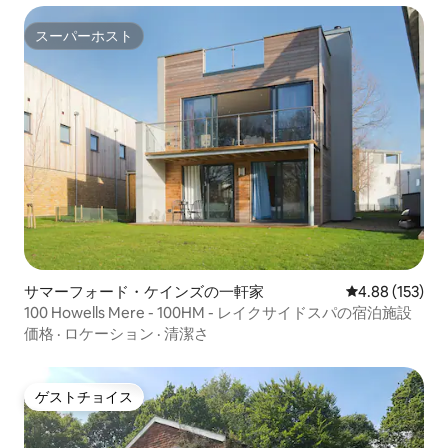
スーパーホスト
スーパーホスト
サマーフォード・ケインズの一軒家
レビュー153件
4.88 (153)
100 Howells Mere - 100HM - レイクサイドスパの宿泊施設
価格
·
ロケーション
·
清潔さ
ゲストチョイス
ゲストチョイス