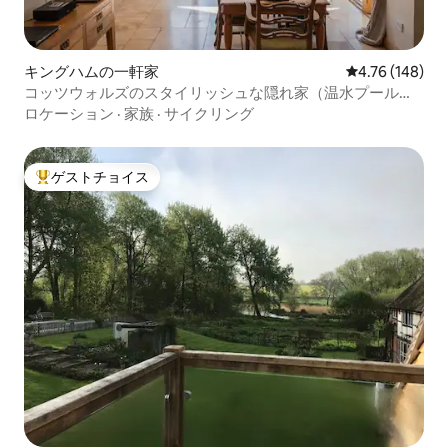
キングハムの一軒家
レビュー148件
4.76 (148)
コッツウォルズのスタイリッシュな隠れ家（温水プール付
き、8名様まで宿泊可能）
ロケーション
·
家族
·
サイクリング
ゲストチョイス
大好評のゲストチョイスです。