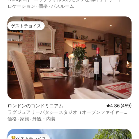
ロケーション
·
価格
·
バスルーム
ゲストチョイス
ゲストチョイス
ロンドンのコンドミニアム
レビュー459件
4.86 (459)
ラグジュアリーバタシースタジオ（オープンファイヤー付
き）、公園に近い
価格
·
家族
·
外観・内装
ゲストチョイス