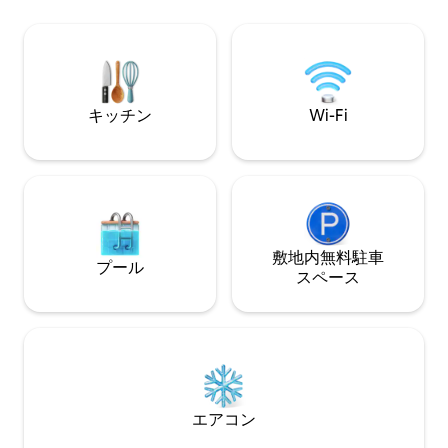
を備えた広いパテ
う宿泊先をお探しの場合は、2軒目のコテ
す。 ピーターズフィールドのマーケット
ージをご用意しています。
タウンから1マイル
https://www.airbnb.com/h/old-
ントリーウォーク
rectorycottages
パブから500mで
ずか20分で、休
キッチン
Wi-Fi
敷地内無料駐⁠車
プール
ス⁠ペ⁠ー⁠ス
エアコン