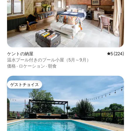
ケントの納屋
レビュー22
5 (224)
温水プール付きのプール小屋（5月～9月）
価格
·
ロケーション
·
朝食
ゲストチョイス
ゲストチョイス