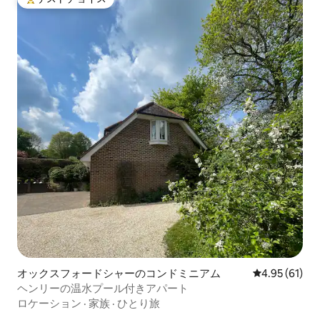
大好評のゲストチョイスです。
オックスフォードシャーのコンドミニアム
レビュー61件
4.95 (61)
ヘンリーの温水プール付きアパート
ロケーション
·
家族
·
ひとり旅