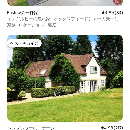
Enslowの一軒家
レビュー84件
4.99 (84)
イングルビーの隠れ家 | オックスフォードシャーの豪華な隠
れ家
家族
·
ロケーション
·
裏庭
ゲストチョイス
ゲストチョイス
ハンプシャーのコテージ
レビュー217件
4.93 (217)