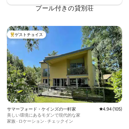
プール付きの貸別荘
ゲストチョイス
大好評のゲストチョイスです。
サマーフォード・ケインズの一軒家
レビュー105件
4.94 (105)
美しい環境にあるモダンで現代的な家
家族
·
ロケーション
·
チェックイン