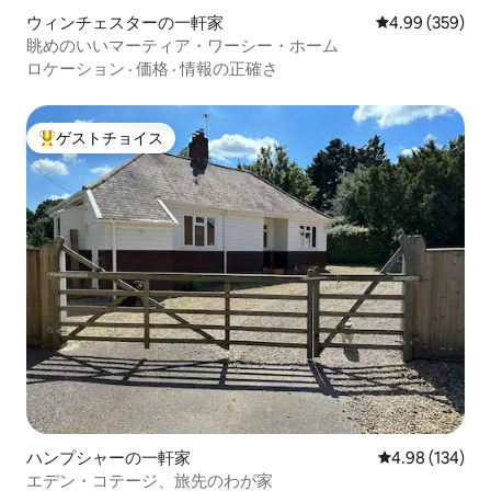
ウィンチェスターの一軒家
レビュー359件
4.99 (359)
眺めのいいマーティア・ワーシー・ホーム
ロケーション
·
価格
·
情報の正確さ
ゲストチョイス
大好評のゲストチョイスです。
ハンプシャーの一軒家
レビュー134件
4.98 (134)
エデン・コテージ、旅先のわが家