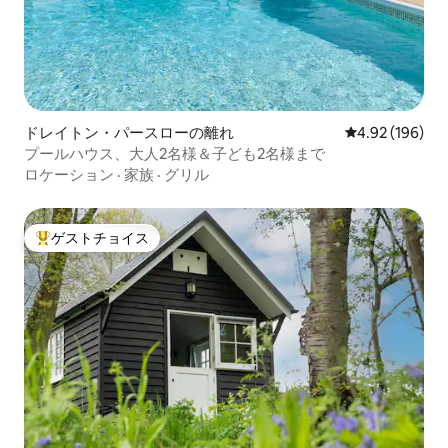
ドレイトン・パースローの離れ
レビュー196件
4.92 (196)
プールハウス、大人2名様＆子ども2名様まで
ロケーション
·
家族
·
グリル
ゲストチョイス
大好評のゲストチョイスです。