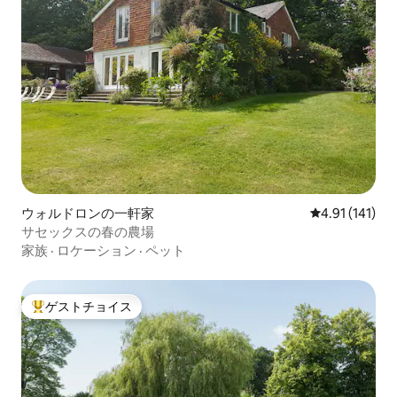
ウォルドロンの一軒家
レビュー141
4.91 (141)
サセックスの春の農場
家族
·
ロケーション
·
ペット
ゲストチョイス
大好評のゲストチョイスです。