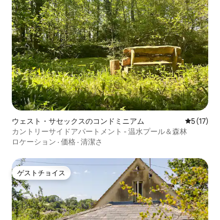
ウェスト・サセックスのコンドミニアム
レビュー1
5 (17)
カントリーサイドアパートメント - 温水プール＆森林
ロケーション
·
価格
·
清潔さ
ゲストチョイス
ゲストチョイス