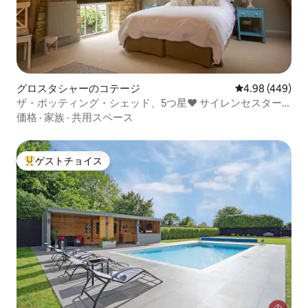
グロスタシャーのコテージ
レビュー449件
4.98 (449)
ザ・ポッティング・シェッド、5つ星❤︎ サイレンセスター
の豪華な隠れ家
価格
·
家族
·
共用スペース
ゲストチョイス
大好評のゲストチョイスです。