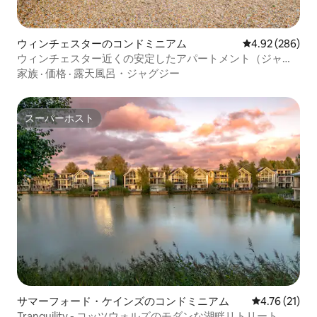
ウィンチェスターのコンドミニアム
レビュー286件
4.92 (286)
ウィンチェスター近くの安定したアパートメント（ジャグ
ジー付き）
家族
·
価格
·
露天風呂・ジャグジー
スーパーホスト
スーパーホスト
サマーフォード・ケインズのコンドミニアム
レビュー21件
4.76 (21)
Tranquility - コッツウォルズのモダンな湖畔リトリート