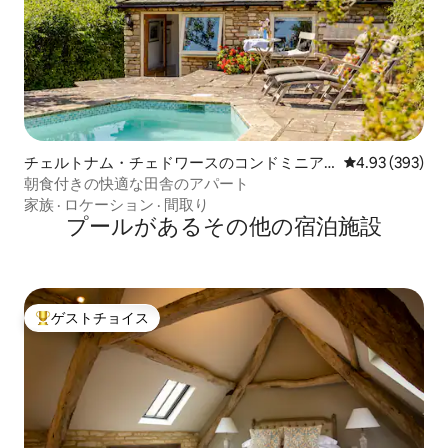
チェルトナム・チェドワースのコンドミニア
レビュー393件
4.93 (393)
ム
朝食付きの快適な田舎のアパート
家族
·
ロケーション
·
間取り
プールがあるその他の宿泊施設
ゲストチョイス
大好評のゲストチョイスです。