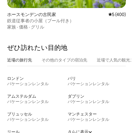
ホースモンデンの古民家
レビュー40
5 (400)
鉄道従事者の小屋（プール付き）
家族
·
価格
·
グリル
ぜひ訪⁠れ⁠た⁠い目⁠的⁠地
近場の旅行先
その他のタ⁠イ⁠プ⁠の宿⁠泊⁠先
近場で人気の観光
ロンドン
パリ
バケーションレンタル
バケーションレンタル
アムステルダム
ダブリン
バケーションレンタル
バケーションレンタル
ブリュッセル
マンチェスター
バケーションレンタル
バケーションレンタル
リール
さらに表示