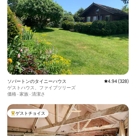
ソバートンのタイニーハウス
レビュー328件
4.94 (328)
ゲストハウス、ファイブツリーズ
価格
·
家族
·
清潔さ
ゲストチョイス
大好評のゲストチョイスです。