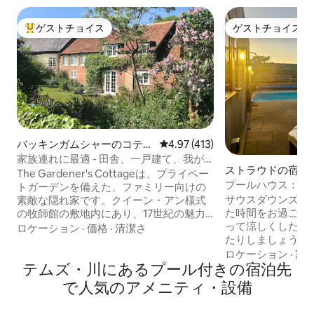
ゲストチョイス
ゲストチョイス
大好評のゲストチョイスです。
ゲストチョイス
バッキンガムシャーのコテー
レビュー413件、5つ星中4.97
4.97 (413)
ジ
家族連れに最適 - 田舎、一戸建て、我が
ストラウドの宿泊
家のような居心地
The Gardener's Cottageは、プライベー
プールハウス：現
トガーデンを備えた、ファミリー向けの
サウスダウンズの
素敵な隠れ家です。クイーン・アン様式
た時間をお過ごしください
の牧師館の敷地内にあり、17世紀の魅力
って涼しくしたり
と、モダンな設備による利便性と快適さ
ロケーション
·
価格
·
清潔さ
たりしましょう。 
を兼ね備えています。私たちの家はリッ
台、ダブルサイズ
ジウェイにあり、美しい田園風景の中に
ロケーション
·
家
テムズ・川にあるプール付きの宿泊先
プンプランのキッ
あります。 The Far Kingdomは最近BBC
ム、リビングスペ
のCountryfileに掲載されました！BBC
で人気のアメニティ・設備
す。 バイフォー
iPlayerで5月3日のエピソードを検索し
ーベキュー、ピザ
て、ちょっとだけご覧ください。 少し違