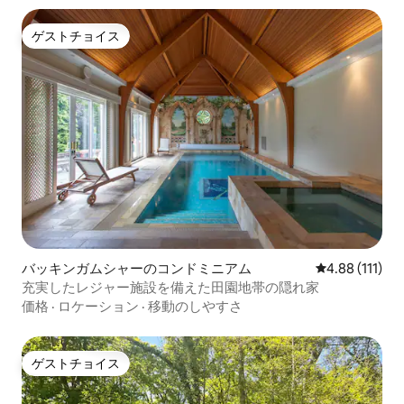
ゲストチョイス
ゲストチョイス
バッキンガムシャーのコンドミニアム
レビュー111
4.88 (111)
充実したレジャー施設を備えた田園地帯の隠れ家
価格
·
ロケーション
·
移動のしやすさ
ゲストチョイス
ゲストチョイス