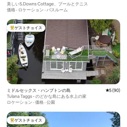
美しいS.Downs Cottage、プールとテニス
価格
·
ロケーション
·
バスルーム
ゲストチョイス
大好評のゲストチョイスです。
ミドルセックス・ハンプトンの島
レビュー9
5 (90)
Tulana Taggs - のどかな島にある水上の家
ロケーション
·
価格
·
公園
ゲストチョイス
大好評のゲストチョイスです。