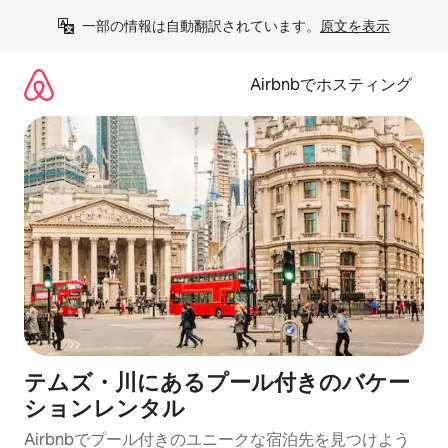
コ
一部の情報は自動翻訳されています。
原文を表示
ン
テ
ン
Airbnbでホスティング
ツ
に
ス
キ
ッ
プ
テムズ・川にあるプール付きのバケー
ションレンタル
Airbnbでプール付きのユニークな宿泊先を見つけよう