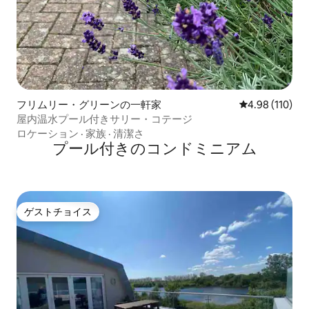
フリムリー・グリーンの一軒家
レビュー110件
4.98 (110)
屋内温水プール付きサリー・コテージ
ロケーション
·
家族
·
清潔さ
プール付きのコンドミニアム
ゲストチョイス
ゲストチョイス