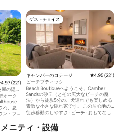
フレンシ
ゲストチョイス
スーパ
ゲストチョイス
スーパ
フレンシ
エコログ
日常のス
「The 
素朴なエ
ンテリア
して建て
徒歩移動
しさを与えてい
設備
ンプラン
るフィー
キャンバーのコテージ
レビュー221件、5つ星
4.95 (221)
アのある
ビーチブティック
レビュー221件、5つ星中4.97つ星の平均評価
4.97 (221)
見ながら
Beach Boutiqueへようこそ。Camber
す。 キャビンは森を抜けてフレンシャム
豪華な納屋の隠れ
Sandsの砂丘（とその広大なビーチの魔
ビーチま
立型オーク
法）から徒歩5分の、犬連れでも楽しめる
中野外で
thouse
素敵な小さな隠れ家です。 この居心地の
され、息
よい2ベッドルームの宿泊施設は、カップ
徒歩移動のしやすさ
·
ビーチ
·
おもてなし
ウン・フ
ルや小さなファミリーにぴったりです。
専用
設備の整ったキッチン、犬用の囲い付き
アメニティ・設備
いアーチ
庭、Sky TV、超高速Wi-Fi、ビーチでのア
ンプラン
フタの心地よいひとときのためのパチパ
風景を備