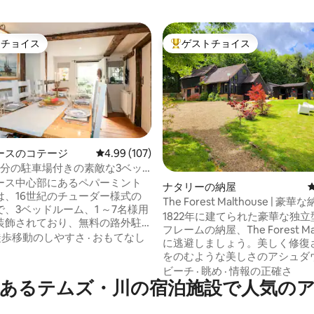
トチョイス
ゲストチョイス
ゲストチョイスです。
大好評のゲストチョイスです。
ースのコテージ
レビュー107件、5つ星中4.99つ星の平均評価
4.99 (107)
台分の駐車場付きの素敵な3ベッ
！16世紀の魅力
ース中心部にあるペパーミント
中4.9つ星の平均評価
ナタリーの納屋
は、16世紀のチューダー様式の
The Forest Malthouse | 
、3ベッドルーム、1 ～7名様用
家
1822年に建てられた豪華な独
装飾されており、無料の路外駐
フレームの納屋、The Forest Mal
では珍しい）があります。 す
徒歩移動のしやすさ
·
おもてなし
に逃避しましょう。美しく修復
素敵な田舎散策のための歩道が
をのむような美しさのアシュダ
ットワースハウスとディアパー
ォレストの端に位置しています。 2人
ビーチ
·
眺め
·
情報の正確さ
歩数分です。町と田舎の生活を
あるテムズ・川の宿泊施設で人気の
に設計されたこの宿泊先は、高
しむことができます。 個性的
型の天井、エレガントなオープ
モダンな利便性が各部屋に織り
のリビング、そして広大な田園