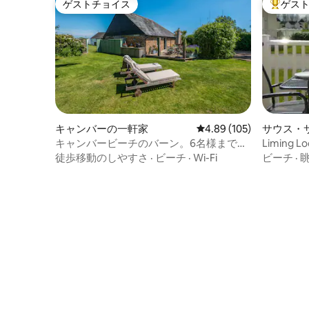
ゲストチョイス
ゲス
ゲストチョイス
大好評の
キャンバーの一軒家
レビュー105件、5つ星
4.89 (105)
サウス・
キャンバービーチのバーン。6名様までご
Liming
宿泊可能
過ごす休
徒歩移動のしやすさ
·
ビーチ
·
Wi-Fi
ビーチ
·