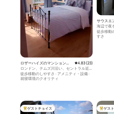
サウスエ
ンション
海辺で夜
徒歩移動
すさ
ロザーハイズのマンション・
レビュー23件、5つ星中
4.83 (23)
アパート
ロンドン、テムズ川沿い、セントラル近
くのフラット
徒歩移動のしやすさ
·
アメニティ・設備
·
就寝環境のクオリティ
ゲストチョイス
ゲス
大好評のゲストチョイスです。
大好評の