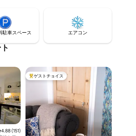
チと音を立てる暖炉が備わっています。
覚め、玄
風が吹き抜ける冬の週末にも、晴れた夏
古代の森
の休暇にも同じようにぴったりの宿泊先
の魅力を
です。
プライバ
⁠車ス⁠ペ⁠ー⁠ス
エアコン
ート
ゲストチョイス
大好評のゲストチョイスです。
レビュー151件、5つ星中4.88つ星の平均評価
4.88 (151)