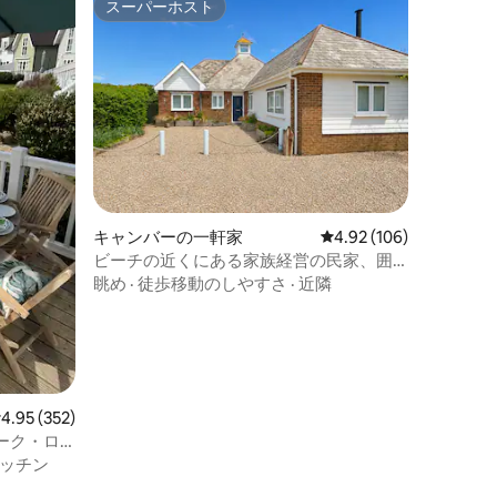
スーパーホスト
スーパーホスト
キャンバーの一軒家
レビュー106件、5つ星
4.92 (106)
ビーチの近くにある家族経営の民家、囲
まれた庭
眺め
·
徒歩移動のしやすさ
·
近隣
レビュー352件、5つ星中4.95つ星の平均評価
4.95 (352)
ーク・ロ
ッチン