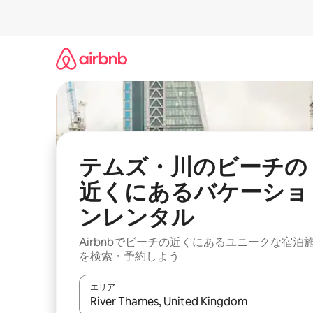
コ
ン
テ
ン
ツ
に
ス
キ
ッ
プ
テムズ・川のビーチの
近くにあるバケーショ
ンレンタル
Airbnbでビーチの近くにあるユニークな宿泊
を検索・予約しよう
エリア
検索結果が表示されたら、上下の矢印キーを使っ