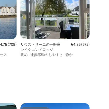
レビュー708件、5つ星中4.76つ星の平均評価
4.76 (708)
サウス・サーニの一軒家
レビュー572件、5つ星
4.85 (572)
レイクエンドロッジ。
セス
眺め
·
徒歩移動のしやすさ
·
静か