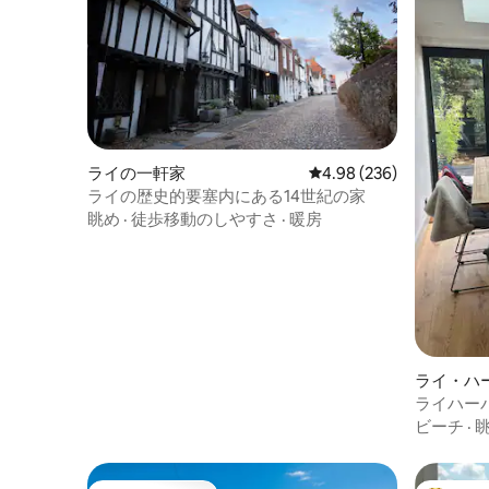
ライの一軒家
レビュー236件、5つ星中
4.98 (236)
ライの歴史的要塞内にある14世紀の家
眺め
·
徒歩移動のしやすさ
·
暖房
ライ・ハ
ライハー
ビーチ
·