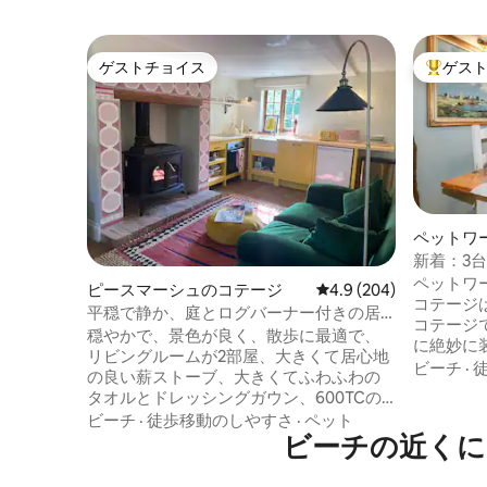
ゲストチョイス
ゲス
ゲストチョイス
大好評の
ペットワ
新着：3
ドルーム
ペットワ
ピースマーシュのコテージ
レビュー204件、5つ星
4.9 (204)
コテージ
平穏で静か、庭とログバーナー付きの居
コテージで
心地の良い家
穏やかで、景色が良く、散歩に最適で、
に絶妙に
リビングルームが2部屋、大きくて居心地
車場（ここ
ビーチ
·
の良い薪ストーブ、大きくてふわふわの
ぐ外には
タオルとドレッシングガウン、600TCの
あり、ペ
シーツ、超快適なベッド、ふんわりとし
ビーチ
·
徒歩移動のしやすさ
·
ペット
クまで徒
た枕、大きなスマートテレビ2台、Wi-Fi、
ビーチの近くに
最大限に楽
Sonos。 独立したバスタブまたは大きな
な特徴と
シャワーに浸かり、巨大なソファで伸び