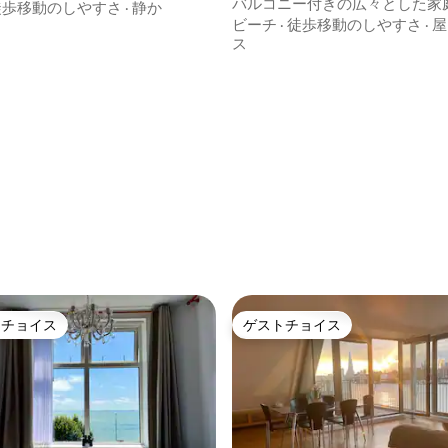
マンション・アパート
バルコニー付きの広々とした家
徒歩移動のしやすさ
·
静か
辺のメゾネット
ビーチ
·
徒歩移動のしやすさ
·
屋
ス
トチョイス
ゲストチョイス
ゲストチョイスです。
ゲストチョイス