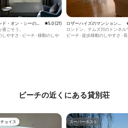
ンド・オン・シーのマ
レビュー21件、5つ星中5.0つ星の平均評価
5.0 (21)
ロザーハイズのマンション・
・アパート
アパート
を過ごそう。
ロンドン、テムズ川のトンネル
のしやすさ
·
ビーチ
·
移動のしや
ビーチ
·
徒歩移動のしやすさ
·
長
4.83つ星の平均評価
ビーチの近くにある貸別荘
トチョイス
スーパーホスト
ゲストチョイスです。
スーパーホスト