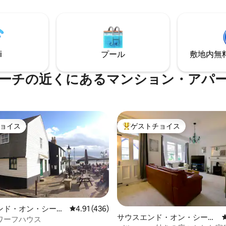
います。 ダイニングホール、55
えています。鳥のさえずりで目
マートテレビを備えた広いリビ
関を出るとすぐの何マイルもの
ム、AGAログバーナー、ドッグ
林を散策し、サセックスの最高
き中庭、食器洗い機
発見した後は、完全な安らぎと
シーの中でくつろぎましょう。
i
プール
敷地内無料駐
ーチの近くにあるマンション・アパ
ョイス
ゲストチョイス
ョイス
大好評のゲストチョイスです。
4.96つ星の平均評価
ンド・オン・シーの
レビュー436件、5つ星中4.91つ星の平均評価
4.91 (436)
サウスエンド・オン・シーの
ン・アパート
ワーフハウス