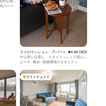
庭的な海
内スペー
ライのマンション・アパート
レビュー363件、5つ星
4.96 (363)
中心部に位置し、スタイリッシュで居心
地の良い隠れ家です
ビーチ
·
眺め
·
就寝環境のクオリティ
ゲストチョイス
大好評のゲストチョイスです。