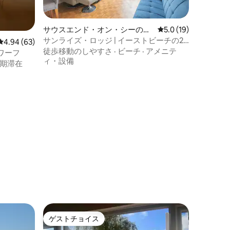
サウスエンド・オン・シーのマ
レビュー19件、5つ
5.0 (19)
ンション・アパート
サンライズ・ロッジ | イーストビーチの2
レビュー63件、5つ星中4.94つ星の平均評価
4.94 (63)
ベッドルームのフラット、4名様まで宿泊
徒歩移動のしやすさ
·
ビーチ
·
アメニテ
ワーフ
可能
ィ・設備
期滞在
ゲストチョイス
ゲストチョイス