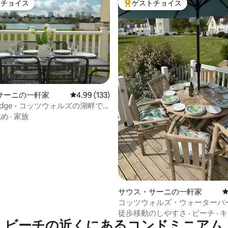
トチョイス
ゲストチョイス
ゲストチョイスです。
大好評のゲストチョイスです。
中4.89つ星の平均評価
サーニの一軒家
レビュー133件、5つ星中4.99つ星の平均評価
4.99 (133)
 Lodge - コッツウォルズの湖畔で
日
眺め
·
家族
サウス・サーニの一軒家
コッツウォルズ・ウォーターパ
ッジ
徒歩移動のしやすさ
·
ビーチ
·
キ
ビーチの近くにあるコンドミニアム