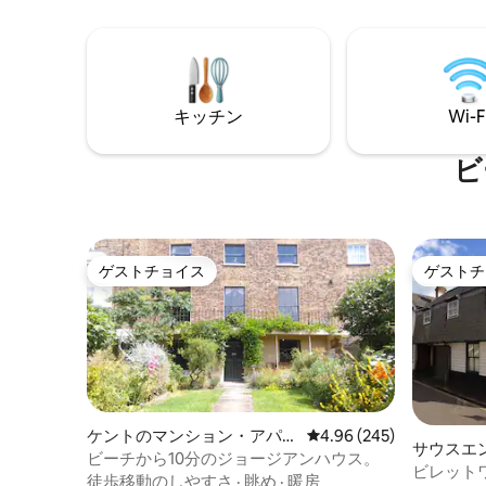
込まれて
をして、谷の景色を眺めましょう。帰り
インチス
たくなくなるでしょう！ パブ、ビーチ、
ングルー
ブドウ園、庭園、ライ、ヘイスティング
ゲート付
ス、その他多くの見どころが徒歩または
車ですぐの場所にあるので、Little House
キッチン
Wi-F
は便利です。
ビ
ゲストチョイス
ゲストチ
ゲストチョイス
ゲストチ
ケントのマンション・アパー
レビュー245件、5つ星中
4.96 (245)
サウスエ
ト
ビーチから10分のジョージアンハウス。
マンショ
ビレット
徒歩移動のしやすさ
·
眺め
·
暖房