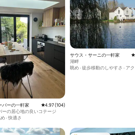
4.98つ星の平均評価
サウス・サーニの一軒家
湖畔
眺め
·
徒歩移動のしやすさ
·
アク
ーバーの一軒家
レビュー104件、5つ星中4.97つ星の平均評価
4.97 (104)
バーの居心地の良いコテージ
眺め
·
快適さ