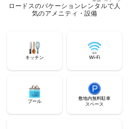
September. We offer a spa experience
ロードスのバケーションレンタルで人
persons. Big outdoor jacuzzi with sea
with the use of the heated Jacuzzi and
view and spacious
気のアメニティ・設備
the Spa area with the sauna. We offer
has 5 bedrooms(4
two electric bikes to discover the
open traditional b
mountains and nature in the
bathrooms, fully e
surrounding area. We offer an outdoor
comfortable livin
table tennis and an Arcade Retro Game
fireplace and a ne
station.
Jacuzzi with a won
キッチン
Wi-Fi
敷地内無料駐⁠車
プール
ス⁠ペ⁠ー⁠ス