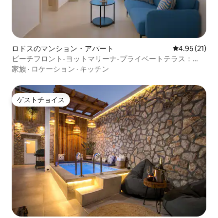
ロドスのマンション・アパート
レビュー21件
4.95 (21)
ビーチフロント-ヨットマリーナ-プライベートテラス：
Aquavista Home
家族
·
ロケーション
·
キッチン
ゲストチョイス
ゲストチョイス