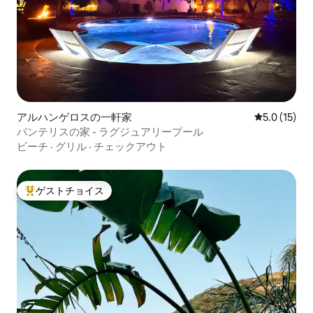
アルハンゲロスの一軒家
レビュー15
5.0 (15)
パンテリスの家 - ラグジュアリープール
ビーチ
·
グリル
·
チェックアウト
ゲストチョイス
大好評のゲストチョイスです。