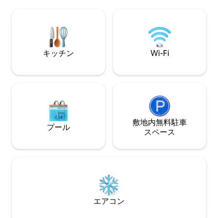
セスできます。ミ
静寂というユニークな感覚を生み出しま
ザインと最高水準
す。 ヴィラ内は、モダンなデザイン、自
すぐの場所にある
然素材、柔らかなトーンが調和を奏で、
しています。ビー
最大6名様までお迎えします。広々とした
ジュアリーとプラ
ベッドルーム3室、エレガントなバスルー
最適です。
ム2室、設備の整ったキッチン、そして海
キッチン
Wi-Fi
とインフィニティプールを見渡せる明る
いリビングとダイニングエリアを備えて
います。高速Starlink Wi-Fi、専用駐車
場、エアコンが完備されており、快適で
気ままな滞在をお楽しみいただけます。
屋外では、壮大なインフィニティプー
ル、プライベートジャグジー、設備の整
敷地内無料駐⁠車
ったキッチンを備えたエレガントな屋外
プール
ス⁠ペ⁠ー⁠ス
ダイニングエリアをお楽しみいただけま
す。快適なラウンジスペースと屋外キッ
チン付きのバーベキューコーナーは、海
のパノラマを眺めながらのんびりした
り、アクティビティを楽しんだりするの
に最適な環境です。 高台に戦略的に建て
られたこのヴィラは、ステグナ湾と深い
青い海を見渡すことができ、静かであり
エアコン
ながら、ステグナ、ツァンビカ、伝統的
な村アーチャンゲロスなどの美しい場所