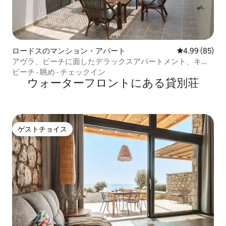
ロードスのマンション・アパート
レビュー85件
4.99 (85)
アヴラ、ビーチに面したデラックスアパートメント、キオ
タリ
ビーチ
·
眺め
·
チェックイン
ウォーターフロントにある貸別荘
ゲストチョイス
ゲストチョイス