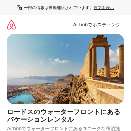
コ
一部の情報は自動翻訳されています。
原文を表示
ン
テ
ン
Airbnbでホスティング
ツ
に
ス
キ
ッ
プ
ロードスのウォーターフロントにある
バケーションレンタル
Airbnbでウォーターフロントにあるユニークな宿泊施