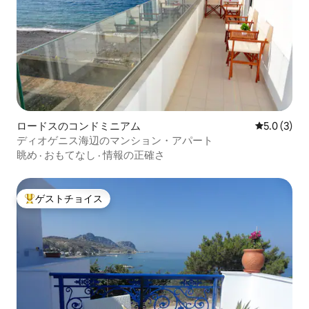
ロードスのコンドミニアム
レビュー3
5.0 (3)
ディオゲニス海辺のマンション・アパート
眺め
·
おもてなし
·
情報の正確さ
ゲストチョイス
大好評のゲストチョイスです。