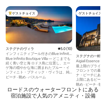
ゲストチョイス
ゲストチョイス
大好評のゲストチョイスです。
ゲストチョイス
ステグナのヴィラ
レビュー10件、5つ星中5.0
5.0 (10)
インフィニティプール付きのBlue Infinito
ステグナの一軒家
Boutique Villa
Blue Infinito Boutique Villa — どこまでも
Aigialí Essen
続く青い空と海 ロドス島に位置し、エー
最上階スイート
最上階のプライバ
ゲ海の穏やかな海に囲まれたブルー・イ
フロントでの暮ら
ンフィニト・ブティック・ヴィラは、純
ナ・ビーチにある「Aig
粋なリラクゼーションと息をのむような
ビーチ
·
眺め
·
バスルーム
上階にあるビーチ
美しさを体験できる場所です。グランデ
この60平方メート
眺め
·
ビーチ
·
朝食
ブルービーチのすぐそばに位置し、海に
ロードスのウォーターフロントにある
室、リビングエリ
直接アクセスでき、地平線が空に溶け込
チン、スタイリッ
宿泊施設で人気のアメニティ・設備
む途切れることのない景色を楽しめま
あり、すべてのお
す。息をのむようなインフィニティプー
のひとときを過ご
ルは、果てしない青と溶け合い、自由と