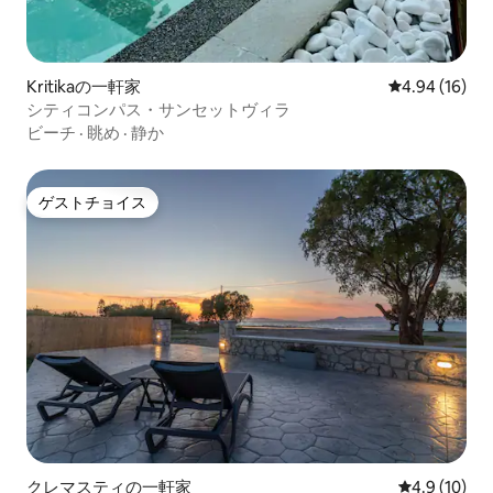
Kritikaの一軒家
レビュー16件
4.94 (16)
シティコンパス・サンセットヴィラ
ビーチ
·
眺め
·
静か
ゲストチョイス
ゲストチョイス
クレマスティの一軒家
レビュー10
4.9 (10)