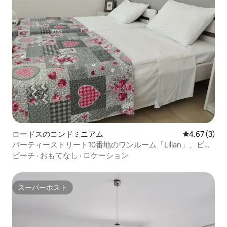
ロードスのコンドミニアム
レビュー3件
4.67 (3)
パーティーストリート10番地のワンルーム「Lilian」、ビー
チの隣
ビーチ
·
おもてなし
·
ロケーション
スーパーホスト
スーパーホスト