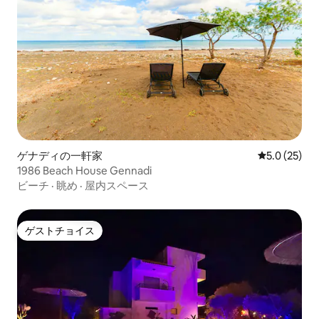
ゲナディの一軒家
レビュー25
5.0 (25)
1986 Beach House Gennadi
ビーチ
·
眺め
·
屋内スペース
ゲストチョイス
ゲストチョイス