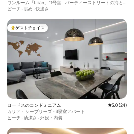
ワンルーム「Lilian」11号室 - パーティーストリートの海と
夕日の眺め
ビーチ
·
眺め
·
快適さ
ゲストチョイス
大好評のゲストチョイスです。
ロードスのコンドミニアム
レビュー24
5.0 (24)
カリア・シーブリーズ - 3寝室アパート
ビーチ
·
清潔さ
·
外観・内装