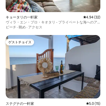
キョータリの一軒家
レビュー32件
4.94 (32)
ヴィラ・エン・プロ・キオタリ - プライベートな海へのア
クセス - T
ビーチ
·
眺め
·
アクセス
ゲストチョイス
ゲストチョイス
ステグナの一軒家
レビュー15
5.0 (15)