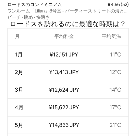
ロードスのコンドミニアム
レビュー52件
4.56 (52)
ワンルーム「Lilian」8号室 - パーティーストリートの海と夕
日の眺め
ビーチ
·
眺め
·
快適さ
ロードスを訪⁠れ⁠るの⁠に最⁠適⁠な時⁠期⁠は⁠？
月
平均料金
平均気温
1月
¥12,151 JPY
11°C
2月
¥13,413 JPY
12°C
3月
¥12,624 JPY
14°C
4月
¥15,622 JPY
17°C
5月
¥14,833 JPY
21°C