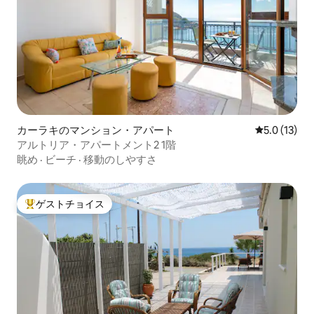
カーラキのマンション・アパート
レビュー13
5.0 (13)
アルトリア・アパートメント2 1階
眺め
·
ビーチ
·
移動のしやすさ
ゲストチョイス
大好評のゲストチョイスです。