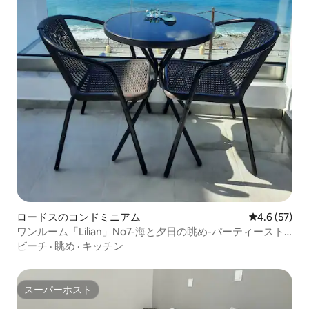
ロードスのコンドミニアム
レビュー57
4.6 (57)
ワンルーム「Lilian」No7-海と夕日の眺め-パーティースト
リートにある
ビーチ
·
眺め
·
キッチン
スーパーホスト
スーパーホスト