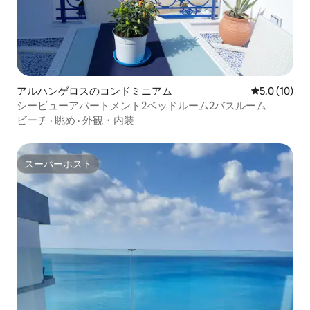
アルハンゲロスのコンドミニアム
レビュー10
5.0 (10)
シービューアパートメント2ベッドルーム2バスルーム
ビーチ
·
眺め
·
外観・内装
スーパーホスト
スーパーホスト