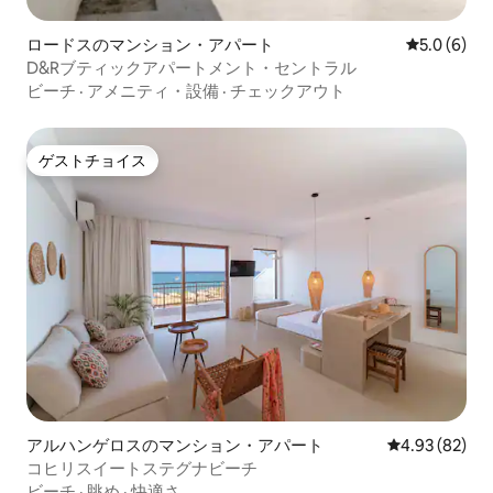
ロードスのマンション・アパート
レビュー6
5.0 (6)
D&Rブティックアパートメント・セントラル
ビーチ
·
アメニティ・設備
·
チェックアウト
ゲストチョイス
ゲストチョイス
アルハンゲロスのマンション・アパート
レビュー82件
4.93 (82)
コヒリスイートステグナビーチ
ビーチ
·
眺め
·
快適さ