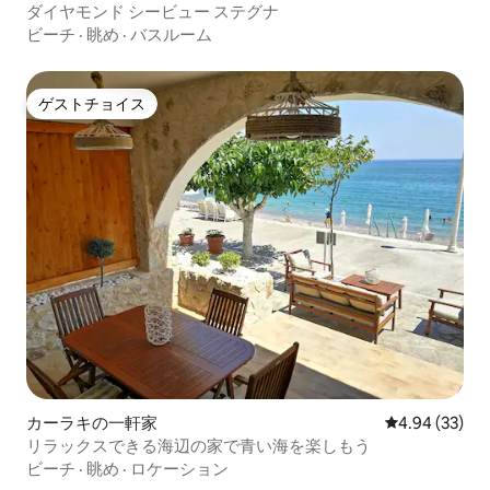
ダイヤモンド シービュー ステグナ
ビーチ
·
眺め
·
バスルーム
ゲストチョイス
ゲストチョイス
カーラキの一軒家
レビュー33件
4.94 (33)
リラックスできる海辺の家で青い海を楽しもう
ビーチ
·
眺め
·
ロケーション