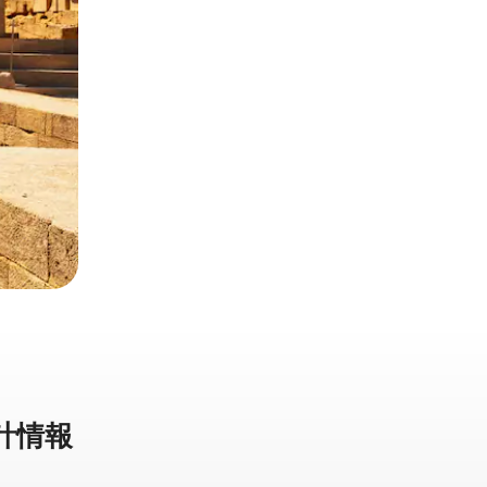
計⁠情⁠報