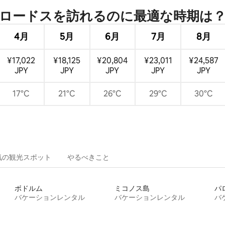
ートテラス：Aquavista Home
ロードスを訪⁠れ⁠るの⁠に最⁠適⁠な時⁠期⁠は⁠
4月
5月
6月
7月
8月
¥17,022
¥18,125
¥20,804
¥23,011
¥24,587
JPY
JPY
JPY
JPY
JPY
17°C
21°C
26°C
29°C
30°C
気の観光スポット
やるべきこと
ボドルム
ミコノス島
パ
バケーションレンタル
バケーションレンタル
バ