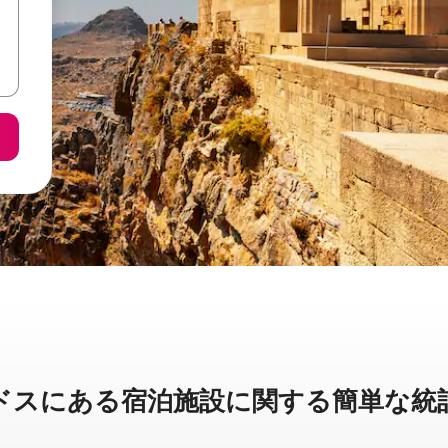
に⁠あ⁠る宿⁠泊⁠施⁠設⁠に関⁠す⁠る簡⁠単⁠な統⁠