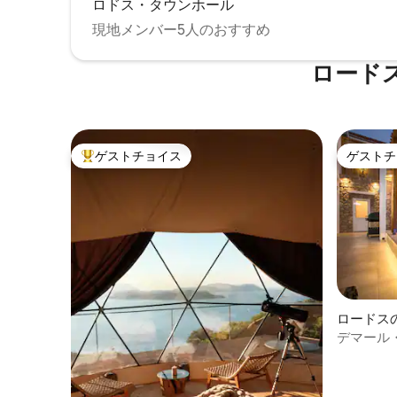
ロドス・タウンホール
備、さら
ザイン、素晴らしい屋外の景色が組み合
ために必
現地メンバー5人のおすすめ
わさったリビングとダイニングエリア
す。 別荘の外には素敵なパティオエリア
は、エレガントで魅力的な空間を作り出
があり、
しています。屋内と屋外のリビングスペ
ロード
り、ある
ースがシームレスに融合し、周囲の自然
りするこ
の美しさが際立ちます。 大きなグレーの
イム、夜
ユニットソファ、ベージュの布張り椅子
な空気を
を備えた木製のダイニングテーブル、装
に最適な空間です。
飾品がお部屋に洗練された雰囲気を添え
ゲストチョイス
ゲストチ
物の1階
大好評のゲストチョイスです。
ゲストチ
ています。リラックスしたり、ゲストを
が居住し
もてなしたり、景色を楽しむのに最適な
クセスで
場所です。 モダンなスパルームは、絶対
シーは完全
的なリラクゼーションの楽園です！ガラ
かれたレ
スドア付きの木製サウナが中心的存在感
境、快適なデザ
を放ち、温かく魅力的な雰囲気を作り出
は、プラ
しています。サウナのラウンジエリア
ィ・設備
は、心地よいサウナセッションの後にく
家族連れ
つろぐのに最適です。 設備が充実したモ
ダンなオープンキッチンには、天然木と
ロードス
黒のアクセントが組み合わされていま
デマール
す。大きくて素晴らしい窓と装飾のディ
テールが、キッチンに清潔で豪華な雰囲
気を与えています。 3つのベッドルーム