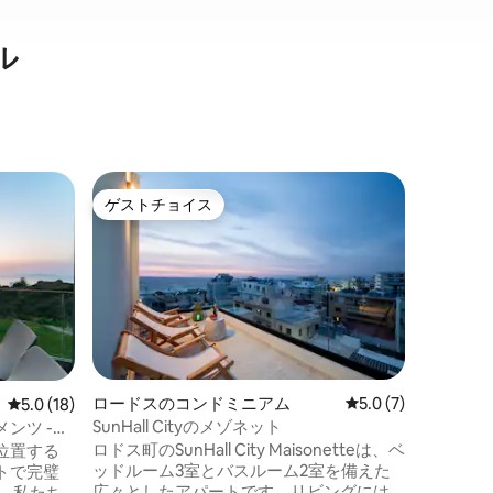
ル
ロードス
ゲストチョイス
ゲス
ゲストチョイス
大好評
Vetus Vi
Vetus 
を占め、
豪華な滞
レジデン
ベッド、
ィオを備
す。 内
イニング
ロードスのコンドミニアム
レビュー7件、5つ星
5.0 (7)
レビュー18件、5つ星中5.0つ星の平均評価
5.0 (18)
たリビン
SunHall Cityのメゾネット
ンツ -
インシャ
ロドス町のSunHall City Maisonetteは、ベ
位置する
イーンベ
ッドルーム3室とバスルーム2室を備えた
トで完璧
あります
広々としたアパートです。リビングには
 私たち