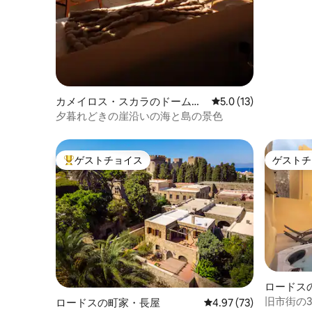
は、落ち着きと静けさを醸し出していま
す。すっきりとしたライン、自然素材、
ニュートラルなトーンが、魅力的でリラ
ックスできる空間を作り出しています。
木製のヘッドボードと棚が温かみをプラ
スし、抽象的なアートと鉢植えが部屋に
個性と生命をもたらします。大きな木製
のスラットクローゼットのドアと、スポ
カメイロス・スカラのドームハ
レビュー13件、5つ星
5.0 (13)
ットライトで照らされた別の鉢植えが置
ウス
夕暮れどきの崖沿いの海と島の景色
かれた廊下が、全体的に現代的な美しさ
を添えています。美しく整理された空間
は、くつろぎと充電に最適です。
ゲストチョイス
ゲストチ
大好評のゲストチョイスです。
ゲストチ
ロードス
旧市街の3
ロードスの町家・長屋
レビュー73件、5つ星中
4.97 (73)