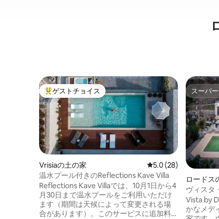
ゲストチョイス
スーパー
大好評のゲストチョイスです。
スーパー
Vrisiaの土の家
レビュー28件、5つ星
5.0 (28)
温水プール付きのReflections Kave Villa
ロードス
Reflections Kave Villaでは、10月1日から4
ヴィスタ
月30日まで温水プールをご利用いただけ
Vista b
ます（期間は天候によって変更される場
かなメデ
合があります）。このサービスに追加料
家です。