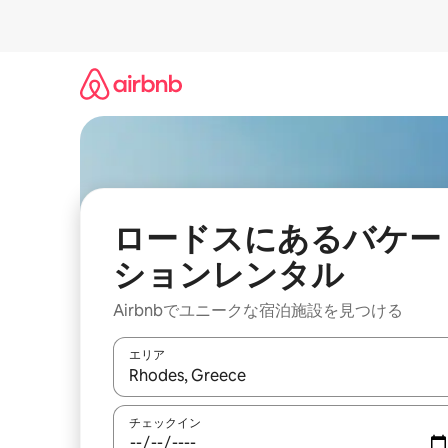
コ
ン
テ
ン
ツ
に
ス
キ
ッ
プ
ロードスにあるバケー
ションレンタル
Airbnbでユニークな宿泊施設を見つける
エリア
検索結果が表示されたら、上下の矢印キーを使っ
チェックイン