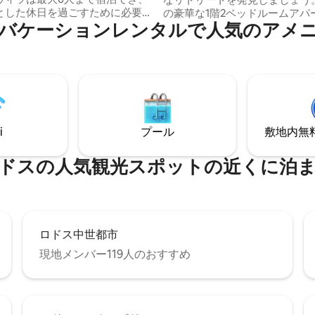
とした休日を過ごすために必要
の豪華な1階2ベッドルームアパ
バケーションレンタルで人気のアメ
すべて備わっています。室内は
は、海の息をのむようなパノラ
心地よいです。外では、専用プ
ー、素晴らしい夕日、そして共
しんだり、ジャグジーでリラッ
へのアクセスを誇っています。 
り、美しい海の景色を眺めたり
リフレッシュしたり、太陽を楽
。プライバシーと快適さを求
ら快適なラウンジチェアでリラ
ス島を探索するのに便利な拠点
たりしましょう。 無料Wi - Fi
の家族連れやお友達同士の旅行
機、65インチテレビなどの快適
 Vista by Del Sol
最高のアメニティを備えたリラ
i
プール
敷地内無料駐
は、快適さ、広々としたスペース、そ
た滞在に必要なものがすべて揃
びりとした休暇体験を提供でき
す。
設計されています。このヴィラ
ドスの人気観光スポットの近くに泊
な寝室が3部屋あり、各寝室には
ッド1台とモダンなシャワー付き
イートバスルームが備えられて
べてのゲストにプライバシーと
提供します。さらに、快適さを
ロドス中世都市
めに、個別のトイレも用意され
。ヴィラには温かく居心地のよ
現地メンバー119人のおすすめ
グルームがあり、のんびりした
ビを見たり、みんなで一緒に時
したりするのに最適です。設備
キッチンには、食事や軽食の準