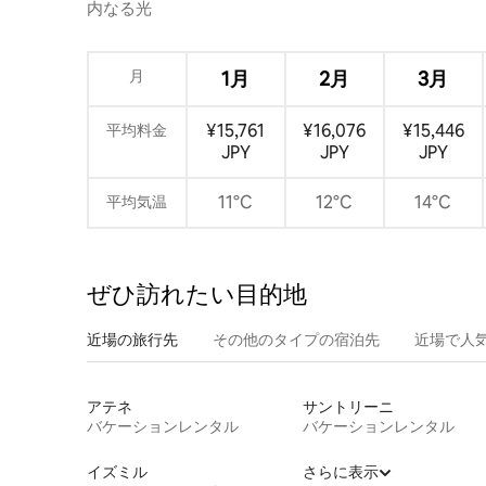
内なる光
月
1月
2月
3月
¥15,761
¥16,076
¥15,446
平均料金
JPY
JPY
JPY
11°C
12°C
14°C
平均気温
ぜひ訪⁠れ⁠た⁠い目⁠的⁠地
近場の旅行先
その他のタ⁠イ⁠プ⁠の宿⁠泊⁠先
近場で人
アテネ
サントリーニ
バケーションレンタル
バケーションレンタル
イズミル
さらに表示