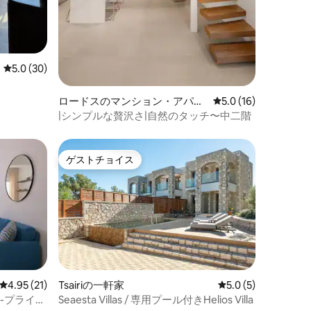
レビュー30件、5つ星中5.0つ星の平均評価
5.0 (30)
ロードスのマンション・アパー
レビュー16件、5つ
5.0 (16)
ト
|シンプルな贅沢さ|自然のタッチ〜中二階
ゲストチョイス
ゲストチョイス
レビュー21件、5つ星中4.95つ星の平均評価
4.95 (21)
Tsairiの一軒家
レビュー5件、5つ星
5.0 (5)
-プライベ
Seaesta Villas / 専用プール付きHelios Villa