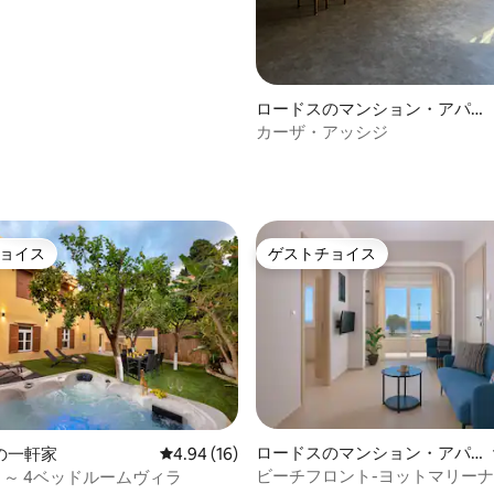
ロードスのマンション・アパー
ト
カーザ・アッシジ
中5.0つ星の平均評価
ョイス
ゲストチョイス
ョイス
ゲストチョイス
ロードスのマンション・アパ
の一軒家
レビュー16件、5つ星中4.94つ星の平均評価
4.94 (16)
ート
ビーチフロント-ヨットマリーナ
 ～ 4ベッドルームヴィラ
4.97つ星の平均評価