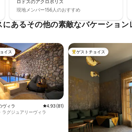
ロドスのアクロポリス
にはグループでの料理を楽しむ
要なものがすべて揃っていま
現地メンバー156人のおすすめ
そこで座ったり、食事をした
スにあるその他の素敵なバケーション
いはただ静かな環境を楽しんだ
とができます。朝のコーヒータ
のドリンクタイム、または新鮮
吸いながら過ごす静かなひと時
 この宿泊施設は、建
ョイス
ゲストチョイス
にあります。上の階にはオーナー
ョイス
大好評のゲストチョイスです。
ていますが、1階のヴィラにはア
きないため、ゲストのプライバ
に確保されています。 考え抜
イアウト、プライベートな環
インのVista by Del Sol Villa
イバシー、モダンなアメニテ
、リラックスした滞在を求める
やグループに最適です。
のヴィラ
レビュー81件、5つ星中4.93つ星の平均評価
4.93 (81)
・ラグジュアリーヴィラ