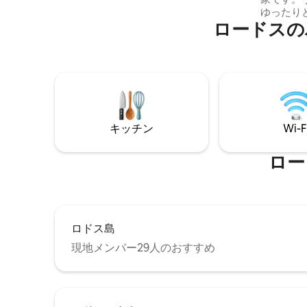
金はかかりません。 Reflections Kave Villa
ゆったり
では、温水ジャグジーとサウナ付きのス
ロードスの
なものが
パエリアをご利用いただけます。このサ
明るくて
ービスは追加料金はかかりません。
ールを楽
Reflections Kave Villaでは、周辺の山や自
クスした
然を探索するための電動自転車を2台提供
できます
しています。このサービスは追加料金な
め、ロド
しです。 Reflections Kave Villaは、豪華さ
をお探し
と機能性の美しい組み合わせを強調し
に最適な宿泊施設です。
た、インスピレーションあふれる生活空
キッチン
Wi-F
Villa
間を創り出すモダンな住宅施設です！こ
してのん
のエコヴィラにはフラットガーデンルー
るように
ロー
フがあり、居心地が良く親密な雰囲気を
には快適
作り出しています。広範囲にガラスを使
ダブルベ
用することで、屋内と屋外のリビングス
の専用ス
ペースをシームレスにしています。屋外
おり、す
エリアには、滝のあるプールと水中ラウ
利便性を
ンジチェア、ホットタブ、快適な屋外用
ロドス島
高めるた
家具を備えたさまざまな座席エリアがあ
ています
現地メンバー29人のおすすめ
ります。家は石の壁に囲まれており、さ
いリビン
まざまな植物や花が植えられた庭があり
り、テレ
ます。全体的なデザインは現代的でエレ
間を過ご
ガントで、魅力的で魅力的な空間になっ
の整った
ています。 モダンな家具、ミニマルなデ