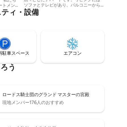
ソファとテレビがあり、バルコニーから
ートメント
ニティ・設備
は海が見えます。ゲストはWi-Fi、エアコ
マビュ
ン、冷蔵庫、オーブン、食器洗い機を備
有プール
えた設備の整ったキッチンを利用できま
プールで
す。その他のアメニティ・設備には、洗
しみなが
濯機と仕事用デスクが含まれます。アク
ックスし
ティ・カナリ・ビーチは徒歩2分の距離に
、食器洗い
あり、鹿の像はアパートから1km未満の距
な家具、
離にあります。ロドス国際空港まで12km
ックスし
⁠車ス⁠ペ⁠ー⁠ス
エアコン
です。
っていま
まろう
ロードス騎士団のグランド マスターの宮殿
現地メンバー176人のおすすめ