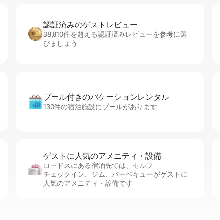
認証済みのゲ⁠ス⁠ト⁠レ⁠ビ⁠ュ⁠ー
38,810件を超える認証済みレビューを参考に選
びましょう
プール付きのバ⁠ケ⁠ー⁠シ⁠ョ⁠ンレ⁠ン⁠タ⁠ル
130件の宿泊施設にプールがあります
ゲストに人⁠気⁠のア⁠メ⁠ニ⁠テ⁠ィ・設⁠備
ロードスにある宿泊先では、セ⁠ル⁠フ
チ⁠ェ⁠ッ⁠ク⁠イ⁠ン、ジム、バーベキューがゲストに
人気のアメニティ・設備です