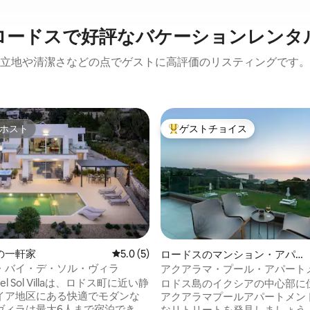
ロードスで好評なバケーションレンタ
立地や清潔さなどの点でゲストに高評価のリスティングです。
ホスト
ゲストチョイス
ホスト
大好評のゲストチョイスです。
中5.0つ星の平均評価
の一軒家
レビュー5件、5つ星中5.0つ星の平均評価
5.0 (5)
ロードスのマンション・アパー
ト
・バイ・デ・ソル・ヴィラ
アクアラマ・プール・アパートメ
Angela
y Del Sol Villaは、ロドス町に近い静
ロドス島のイクシアの中心部に
イア地区にある快適でモダンな
アクアラマプールアパートメン
ヴィラは最大6人まで宿泊でき、
なリトリートを発見しましょう。