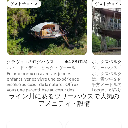
ゲストチョイス
ゲストチョイス
ゲストチョイス
ゲストチョイス
クラヴィエのログハウス
レビュー125件、5つ星中4.88
4.88 (125)
ボックスベルクの
ス
ル・ニド・デュ・ピック・ヴェール
ツリーハウス「LAZY
Boxberg
En amoureux ou avec vos jeunes
ボックスベルクの
enfants, venez vivre une expérience
は、青少年文化協会Laz
insolite au cœur de la nature ! Offrez-
平方メートルのツリ
vous une parenthèse au cœur des
Lodge」が吊り
ライン川にあるツリーハウスで人気の
arbres, dans une tente suspendue
ペルタールの素晴
surplombant la vallée de Pailhe. Ici,
ら、寝室で一緒に
アメニティ・設備
l'expérience se vit autrement : dormir en
ない体験となるで
hauteur, s'endormir dans un calme
験です！ これには、衛生設備、固定式電
absolu, se réveiller au chant des oiseaux
気グリル（どのよ
et profiter d'un panorama exceptionnel
能）を備えたバー
depuis votre nid perché. Chevreuils,
よび焚き火台が含まれます