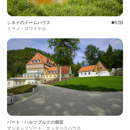
シネイのドームハウス
レビュー
5 (5)
ミラノ・ロワイヤル
バート・ハルツブルクの個室
サンネンリゾート・エッタースハウス