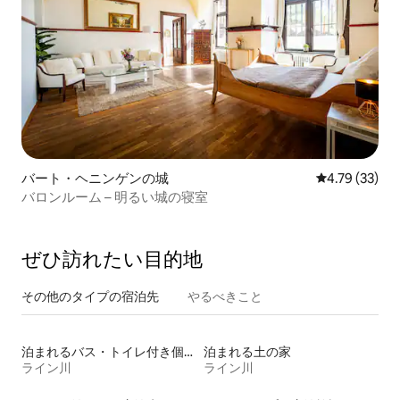
バート・ヘニンゲンの城
レビュー33件
4.79 (33)
バロンルーム – 明るい城の寝室
ぜひ訪⁠れ⁠た⁠い目⁠的⁠地
その他のタ⁠イ⁠プ⁠の宿⁠泊⁠先
やるべきこと
泊まれるバス・トイレ付き個室
泊まれる土の家
ライン川
ライン川