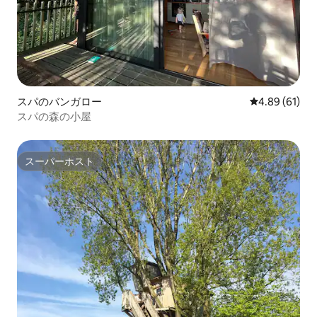
スパのバンガロー
レビュー61件
4.89 (61)
スパの森の小屋
スーパーホスト
スーパーホスト