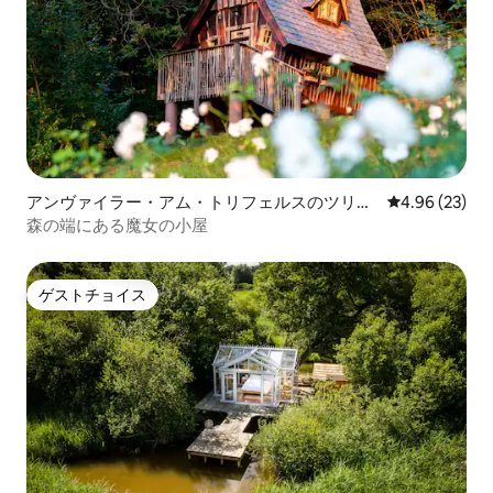
アンヴァイラー・アム・トリフェルスのツリー
レビュー23件
4.96 (23)
ハウス
森の端にある魔女の小屋
ゲストチョイス
ゲストチョイス