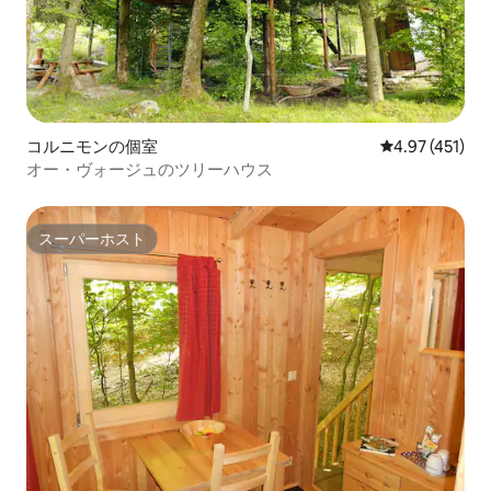
コルニモンの個室
レビュー451件
4.97 (451)
オー・ヴォージュのツリーハウス
スーパーホスト
スーパーホスト