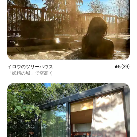
イロウのツリーハウス
レビュー3
5 (39)
「妖精の城」で空高く