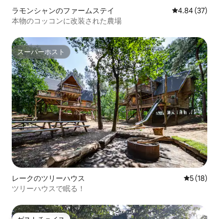
ラモンシャンのファームステイ
レビュー37件
4.84 (37)
本物のコッコンに改装された農場
スーパーホスト
スーパーホスト
レークのツリーハウス
レビュー1
5 (18)
ツリーハウスで眠る！