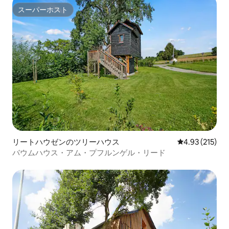
スーパーホスト
スーパーホスト
リートハウゼンのツリーハウス
レビュー215件
4.93 (215)
バウムハウス・アム・プフルンゲル・リード