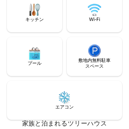
rapaces et autres animaux sauvages
さい： ベッド/マットレス/断熱マット、
complètent cette immersion au plus
掛け布団は用意さ
près de la nature.
参ください。
キッチン
Wi-Fi
敷地内無料駐⁠車
プール
ス⁠ペ⁠ー⁠ス
エアコン
家族と泊まれるツリーハウス