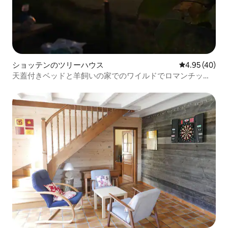
ショッテンのツリーハウス
レビュー40件
4.95 (40)
天蓋付きベッドと羊飼いの家でのワイルドでロマンチック
な夜