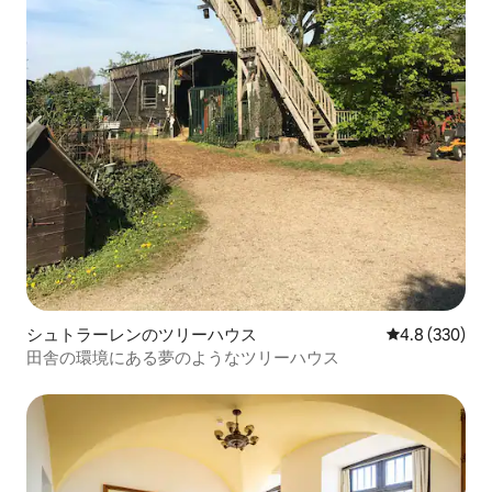
シュトラーレンのツリーハウス
レビュー330
4.8 (330)
田舎の環境にある夢のようなツリーハウス