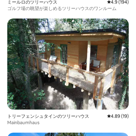
ミールロのツリーハウス
レビュー194
4.9 (194)
ゴルフ場の眺望が楽しめるツリーハウスのワンルーム
トリーフェンシュタインのツリーハウス
レビュー19件
4.89 (19)
Mainbaumhaus