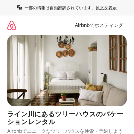
コ
一部の情報は自動翻訳されています。
原文を表示
ン
テ
ン
Airbnbでホスティング
ツ
に
ス
キ
ッ
プ
ライン川にあるツリーハウスのバケー
ションレンタル
Airbnbでユニークなツリーハウスを検索・予約しよう