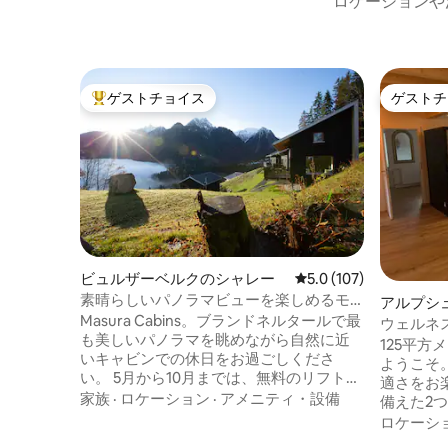
ロケーションや
ゲストチョイス
ゲストチ
大好評のゲストチョイスです。
ゲストチ
ビュルザーベルクのシャレー
レビュー107件、5つ星
5.0 (107)
素晴らしいパノラマビューを楽しめるモ
アルプシ
ダンなキャビン
Masura Cabins。ブランドネルタールで最
ン・アパ
ウェルネス
も美しいパノラマを眺めながら自然に近
大バルコ
125平
いキャビンでの休日をお過ごしくださ
ようこそ
い。 5月から10月までは、無料のリフトパ
適さをお
スをご利用いただけます。 私たちの木造
家族
·
ロケーション
·
アメニティ・設備
備えた2
シャレーは地元の職人によって建てら
過ごすこ
ロケーシ
れ、クロスタータールとブランドネルタ
岩のサウ