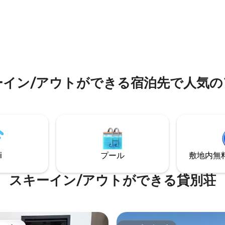
の魅力が融合しています。 ほぼ
ューグリル、ダイニングテーブ
お部屋とお庭から、ティトリス
たバルコニーからは息をのむよ
ン、シュパノルテ、およびオイ
ラマビューが楽しめます。ギャ
ーの景色をお楽しみいただけま
は、くつろぎの空間、机、トレ
かな休暇や冒険に満ちた旅行に
設備、ベッドが備わっていま
エンゲルベルクを探索するのに
ングルームには、巨大なソフ
拠点です。
ビ、ブランコが備わっていま
ンなキッチンには、IHクッキン
ーイン/アウトができる宿泊先で人気の
ーと大型冷蔵庫が備わっていま
i
プール
敷地内無料駐
スキーイン/アウトができる貸別荘