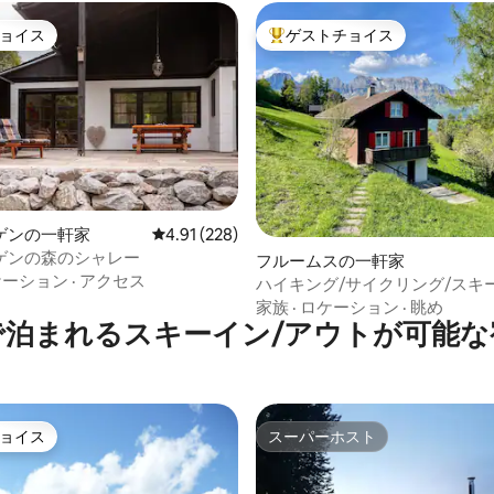
ョイス
ゲストチョイス
ョイス
大好評のゲストチョイスです。
中4.87つ星の平均評価
ゲンの一軒家
レビュー228件、5つ星中4.91つ星の平均評価
4.91 (228)
ゲンの森のシャレー
フルームスの一軒家
ケーション
·
アクセス
ハイキング/サイクリング/スキ
リー/フルムザーベルク/ヴァー
家族
·
ロケーション
·
眺め
で泊まれるスキーイン/アウトが可能な
ョイス
スーパーホスト
ョイス
スーパーホスト