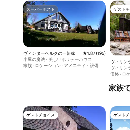
スーパーホスト
ゲストチ
スーパーホスト
ゲストチ
ヴィンターベルクの一軒家
レビュー195件、5つ星
4.87 (195)
小屋の魔法 - 美しいホリデーハウス
ヴィリン
家族
·
ロケーション
·
アメニティ・設備
ヴィリン
価格
·
ロ
家族
ゲストチョイス
ゲストチ
ゲストチョイス
ゲストチ