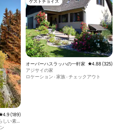
ゲストチョイス
ゲストチョイス
オーバーハスラッハの一軒家
レビュー325件、5つ星
4.88 (325)
アジサイの家
ロケーション
·
家族
·
チェックアウト
レビュー189件、5つ星中4.9つ星の平均評価
4.9 (189)
らしい素
ン