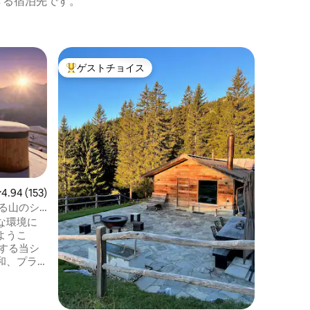
きる宿泊先です。
ブックス
ゲストチョイス
ゲス
大好評のゲストチョイスです。
大好評
ラインタ
つ♥HERZ
... 
ようなシ
ンに位置
ルドでロ
ラス、そ
価格
·
ロ
ーを備え
り、高さ
ゆっくり
レビュー153件、5つ星中4.94つ星の平均評価
4.94 (153)
は少し青
しめる山のシ
のバーベ
な環境に
ェア、そ
ようこ
りとした
する当シ
ことをお
和、プラ
高水準に
ダンな快
アルプス