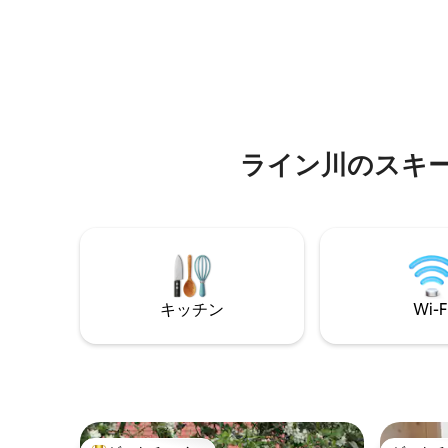
ールの山々のユニークな景色を楽しむこ
バーベキ
とができます。 ちょっとしたひとときを
ルを備え
楽しみ、素晴らしい冒険を体験するため
うなパノ
の居心地の良い場所です。 スキー、マウ
ラリーに
ンテンバイク、ハイキング、リラックス
ーニング
に理想的なロケーションです。 ブランド
す。リビ
ネルタールのスキー＆ハイキングリゾー
ァ、テレ
トとブランドネルタールバイクパークに
す。モダ
ライン川のスキ
近いです。
グヒータ
す。
キッチン
Wi-F