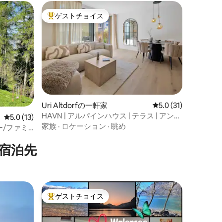
ゲストチョイス
大好評のゲストチョイスです。
Uri Altdorfの一軒家
レビュー31件、5つ
5.0 (31)
HAVN | アルパインハウス | テラス | アンダ
レビュー13件、5つ星中5.0つ星の平均評価
5.0 (13)
ーマット | 公園
家族
·
ロケーション
·
眺め
ー/ファミ
レンゼー
宿泊先
ゲストチョイス
大好評のゲストチョイスです。