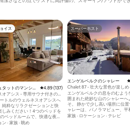
清潔さなどの点でゲストに高評価の、スキーイン/アウトがで
ョイス
スーパーホスト
ョイス
スーパーホスト
中5.0つ星の平均評価
エンゲルベルクのシャレー
Chalet 87 - 壮大な景色が楽
ュタットのマンショ
レビュー137件、5つ星中4.89つ星の平均評価
4.89 (137)
ャレー
エンゲルベルクの息をのむよう
ート
オアシス - 専用サウナ付きの巨
囲まれた絶妙な山のシャレーへ
ニー
方メートルのウェルネスオアシスへ
そ。 静かで少し高い場所に位置
。純粋なリラクゼーションと快
ャレーは、パノラマビュー、平
楽しみください！4つのベッドを
イバシーを提供します。 最近最
家族
·
ロケーション
·
テレビ
つのベッドルームで、快適な夜を
改装されたこのシャレーは、モ
とができます。4人用のヒマラヤ
ョン
·
家族
·
眺め
適さと、時代を超えたスイス・
ナ、XXLシャワー、ジャグジー、