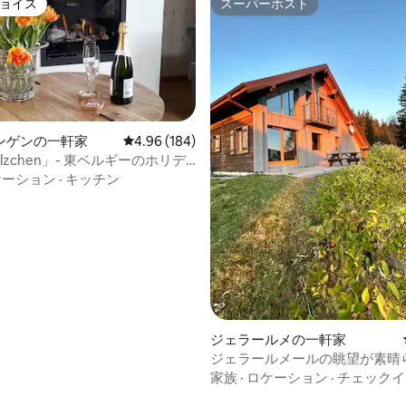
ョイス
スーパーホスト
ョイス
スーパーホスト
ンゲンの一軒家
レビュー184件、5つ星中4.96つ星の平均評価
4.96 (184)
ölzchen」- 東ベルギーのホリデ
ケーション
·
キッチン
中4.98つ星の平均評価
ジェラールメの一軒家
ジェラールメールの眺望が素晴
敵なシャレー
家族
·
ロケーション
·
チェックイ