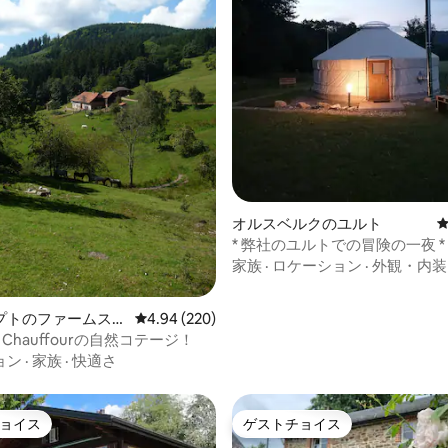
オルスベルクのユルト
* 弊社のユルトでの冒険の一夜 *
家族
·
ロケーション
·
外観・内装
4.93つ星の平均評価
プトのファームステ
レビュー220件、5つ星中4.94つ星の平均評価
4.94 (220)
du Chauffourの自然コテージ！
ョン
·
家族
·
快適さ
ョイス
ゲストチョイス
ョイス
ゲストチョイス