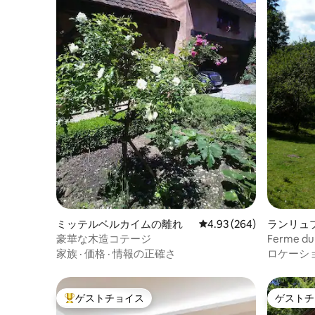
ミッテルベルカイムの離れ
レビュー264件、5つ星中
4.93 (264)
ランリュ
イ
豪華な木造コテージ
Ferme 
家族
·
価格
·
情報の正確さ
ロケーシ
ゲストチョイス
ゲストチ
大好評のゲストチョイスです。
ゲストチ