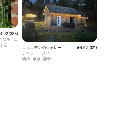
レビュー383件、5つ星中4.92つ星の平均評価
4.92 (383)
的なギー
すさ
コルニモンのシャレー
レビュー321件、5つ星
4.92 (321)
シャレー・スパ
価格
·
家族
·
静か