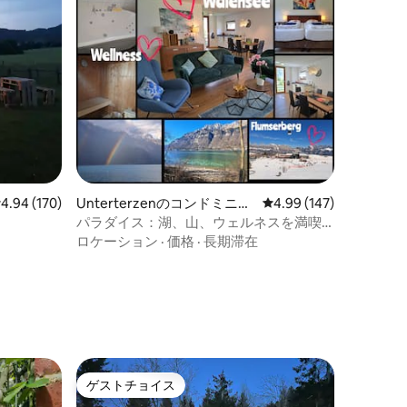
レビュー170件、5つ星中4.94つ星の平均評価
4.94 (170)
Unterterzenのコンドミニア
レビュー147件、5つ星
4.99 (147)
ム
パラダイス：湖、山、ウェルネスを満喫
するヴァーレン湖のオアシス
ロケーション
·
価格
·
長期滞在
ゲストチョイス
ゲストチョイス