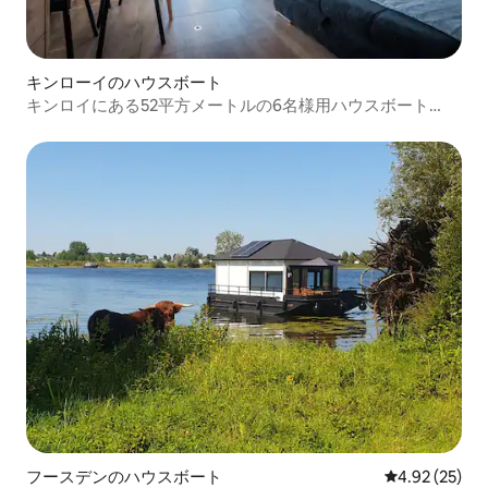
キンローイのハウスボート
キンロイにある52平方メートルの6名様用ハウスボート
（175623）
フースデンのハウスボート
レビュー25件
4.92 (25)