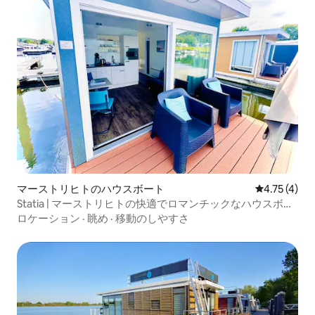
マーストリヒトのハウスボート
レビュー4件
4.75 (4)
Statia | マーストリヒトの快適でロマンチックなハウスボー
ト
ロケーション
·
眺め
·
移動のしやすさ