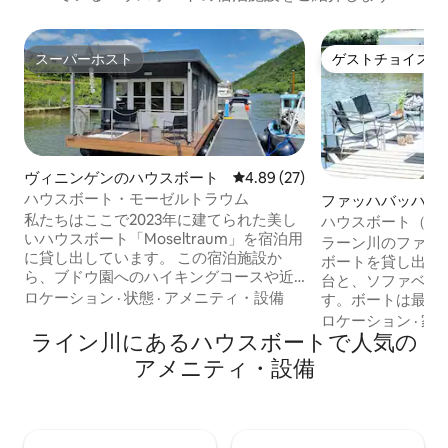
スーパーホスト
ゲストチョイス
スーパーホスト
ゲストチョイス
ヴィニンゲンのハウスボート
レビュー27件、5つ星中4.89
4.89 (27)
ハウスボート・モーゼルトラウム
ファッハバッハの
舶
私たちはここで2023年に建てられた美し
ハウスボート（固
いハウスボート「Moseltraum」を宿泊用
ラーン川のファッ
に貸し出しています。 この宿泊施設か
ボートを貸し出し
ら、ブドウ園へのハイキングコースや近
台と、ソファベッ
くのレストランやショップなど、すべて
ロケーション
·
状態
·
アメニティ・設備
す。ボートは最大
の重要な場所にすぐに行くことができま
けます。 ハウスボートは現在、運転用に
ロケーション
·
家
す。 ウォータースポーツ愛好家には最適
ライン川にあるハウスボートで人気の
貸し出されていません！ 緊急
です。モーゼル川には数多くの施設があ
直前のご用件は、
アメニティ・設備
ります。 ボートはヴィニンゲンの中心部
ください。 チェックイン時間は15時から
の近くにあり、小さなバスルーム、キッ
遅くとも18時ま
チン、ダイニングエリア、ソファを備え
対応することがで
たスタイリッシュで快適な内装になって
を守っていただく
います。 2つの寝室にはそれぞれ2人用の