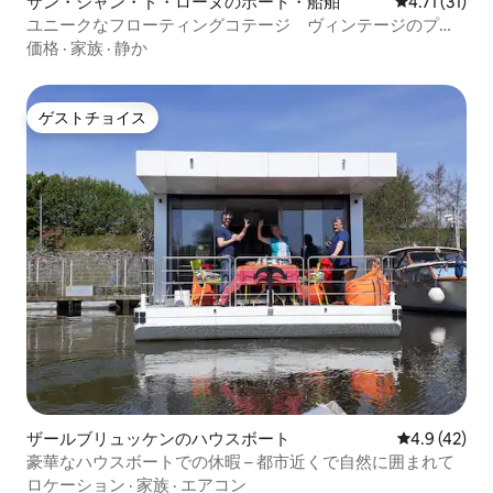
サン・ジャン・ド・ローヌのボート・船舶
レビュー31件
4.71 (31)
ユニークなフローティングコテージ ヴィンテージのプラ
イベートジャグジー
価格
·
家族
·
静か
ゲストチョイス
ゲストチョイス
ザールブリュッケンのハウスボート
レビュー42
4.9 (42)
豪華なハウスボートでの休暇 – 都市近くで自然に囲まれて
ロケーション
·
家族
·
エアコン