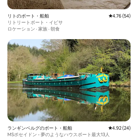
リトのボート・船舶
レビュー54件
4.76 (54)
リトリートボート・イビサ
ロケーション
·
家族
·
朝食
ランギンベルグのボート・船舶
レビュー24件
4.92 (24)
MSポセイドン - 夢のようなハウスボート最大13人