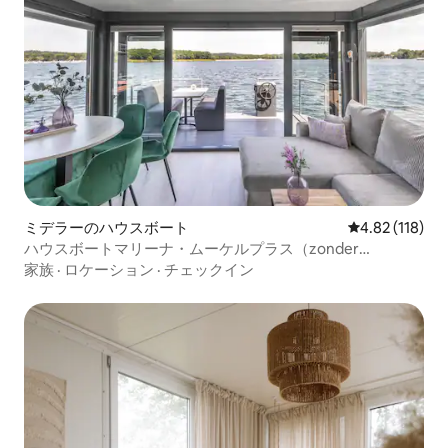
ミデラーのハウスボート
レビュー118件
4.82 (118)
ハウスボートマリーナ・ムーケルプラス（zonder
dakterras）
家族
·
ロケーション
·
チェックイン