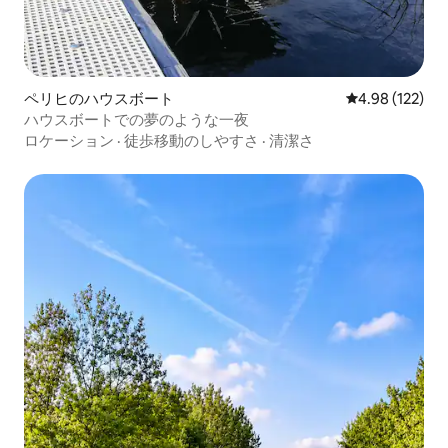
ペリヒのハウスボート
レビュー122件
4.98 (122)
ハウスボートでの夢のような一夜
ロケーション
·
徒歩移動のしやすさ
·
清潔さ