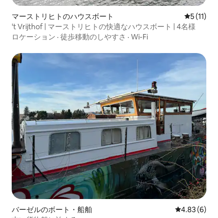
マーストリヒトのハウスボート
レビュー1
5 (11)
't Vrijthof | マーストリヒトの快適なハウスボート | 4名様
ロケーション
·
徒歩移動のしやすさ
·
Wi-Fi
バーゼルのボート・船舶
レビュー6件
4.83 (6)