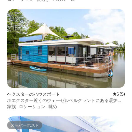
ヘクスターのハウスボート
レビュー
5 (5)
ホエクスター近くのヴェーゼルベルクラントにある暖炉付
きハウスボート
家族
·
ロケーション
·
眺め
スーパーホスト
スーパーホスト