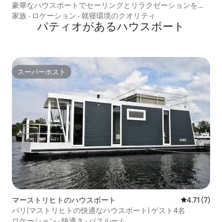
豪華なハウスボートでセーリングとリラクゼーションを楽
しもう！
家族
·
ロケーション
·
就寝環境のクオリティ
パティオがあるハウスボート
スーパーホスト
スーパーホスト
マーストリヒトのハウスボート
レビュー7件
4.71 (7)
パリ|マストリヒトの快適なハウスボート| ゲスト4名
ロケーション
·
快適さ
·
バスルーム