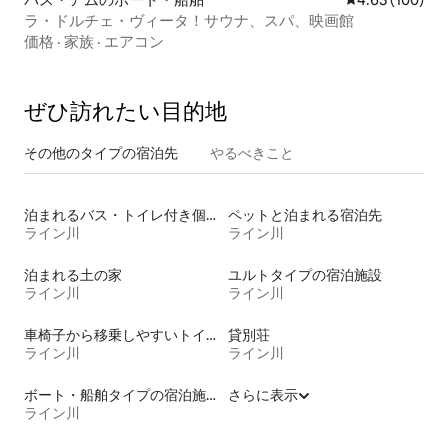
ラ・ドルチェ・ヴィータ！サウナ、スパ、映画館
価格
·
家族
·
エアコン
ぜひ訪⁠れ⁠た⁠い目⁠的⁠地
その他のタ⁠イ⁠プ⁠の宿⁠泊⁠先
やるべきこと
泊まれるバス・トイレ付き個室
ペットと泊まれる宿泊先
ライン川
ライン川
泊まれる土の家
ユルトタイプの宿泊施設
ライン川
ライン川
車椅子から移乗しやすいトイレ付きの宿泊施設
貸別荘
ライン川
ライン川
ボート・船舶タイプの宿泊施設
さらに表示
ライン川