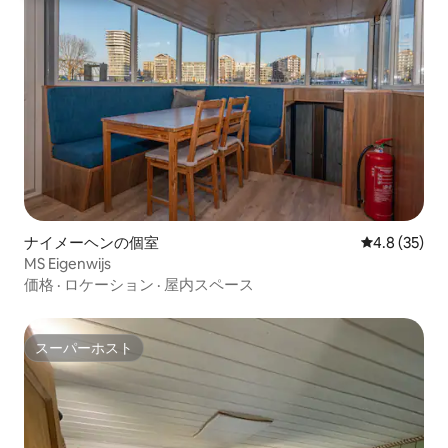
ナイメーヘンの個室
レビュー35
4.8 (35)
MS Eigenwijs
価格
·
ロケーション
·
屋内スペース
スーパーホスト
スーパーホスト