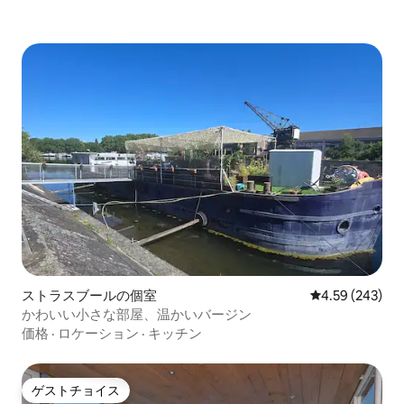
ストラスブールの個室
レビュー243件
4.59 (243)
かわいい小さな部屋、温かいバージン
価格
·
ロケーション
·
キッチン
ゲストチョイス
ゲストチョイス