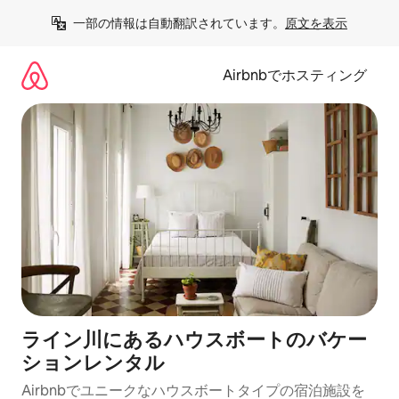
コ
一部の情報は自動翻訳されています。
原文を表示
ン
テ
ン
Airbnbでホスティング
ツ
に
ス
キ
ッ
プ
ライン川にあるハウスボートのバケー
ションレンタル
Airbnbでユニークなハウスボートタイプの宿泊施設を