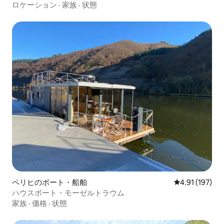
ロケーション
·
家族
·
状態
ペリヒのボート・船舶
レビュー197件
4.91 (197)
ハウスボート・モーゼルトラウム
家族
·
価格
·
状態