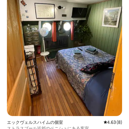
エックヴェルスハイムの個室
レビュー8件
4.63 (8)
ストラスブール近郊のペニシュにある客室