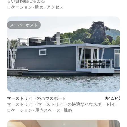
古い貨物船に泊まる
ロケーション
·
眺め
·
アクセス
スーパーホスト
スーパーホスト
マーストリヒトのハウスボート
レビュー4
4.5 (4)
マーストリヒト|マーストリヒトの快適なハウスボート| 4名
様
ロケーション
·
屋内スペース
·
眺め