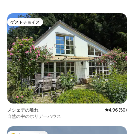
ゲストチョイス
ゲストチョイス
メシェデの離れ
レビュー50件
4.96 (50)
自然の中のホリデーハウス