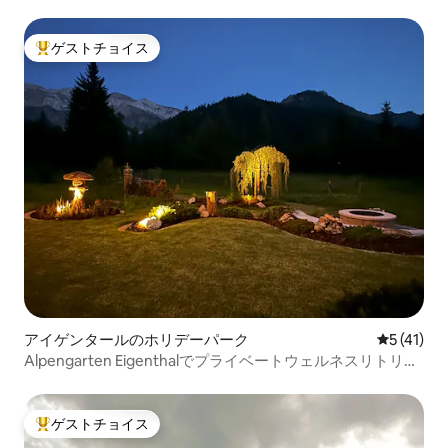
ゲストチョイス
大好評のゲストチョイスです。
アイゲンタールのホリデーパーク
レビュー4
5 (41)
Alpengarten Eigenthalでプライベートウェルネスリトリー
ト
ゲストチョイス
大好評のゲストチョイスです。