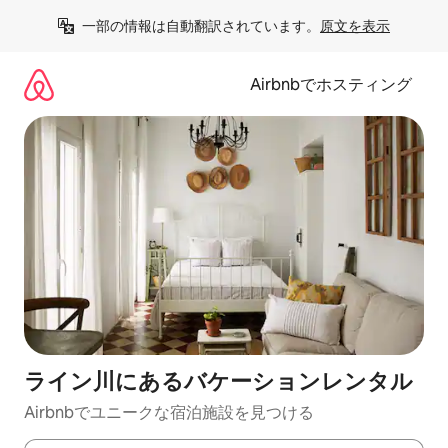
コ
一部の情報は自動翻訳されています。
原文を表示
ン
テ
ン
Airbnbでホスティング
ツ
に
ス
キ
ッ
プ
ライン川にあるバケーションレンタル
Airbnbでユニークな宿泊施設を見つける