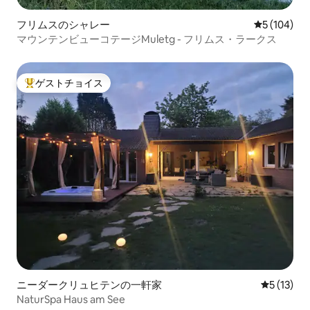
フリムスのシャレー
レビュー10
5 (104)
マウンテンビューコテージMuletg - フリムス・ラークス
ゲストチョイス
大好評のゲストチョイスです。
ニーダークリュヒテンの一軒家
レビュー1
5 (13)
NaturSpa Haus am See