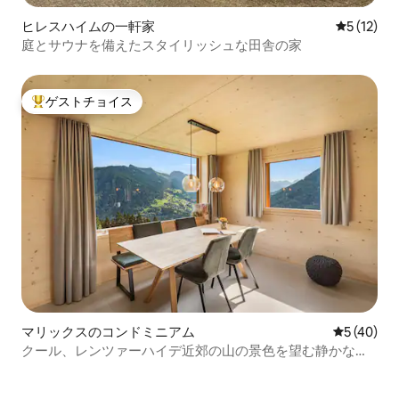
ヒレスハイムの一軒家
レビュー1
5 (12)
庭とサウナを備えたスタイリッシュな田舎の家
ゲストチョイス
大好評のゲストチョイスです。
マリックスのコンドミニアム
レビュー4
5 (40)
クール、レンツァーハイデ近郊の山の景色を望む静かなオ
アシス| 6P