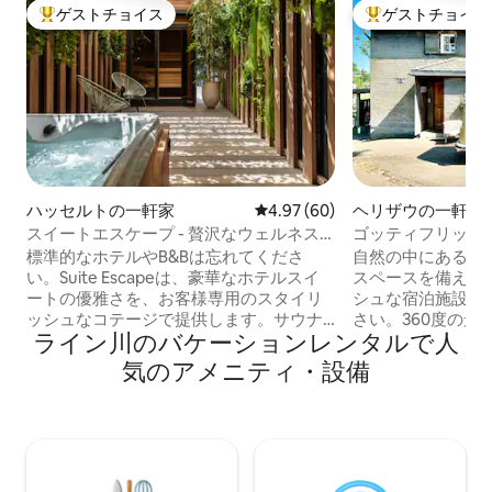
ゲストチョイス
ゲストチョイス
大好評のゲストチョイスです。
大好評のゲストチ
ハッセルトの一軒家
レビュー60件、5つ星中4.97
4.97 (60)
ヘリザウの一軒家
スイートエスケープ - 贅沢なウェルネス
滞在
標準的なホテルやB&Bは忘れてくださ
自然の中にある約1
い。Suite Escapeは、豪華なホテルスイ
スペースを備えた
ートの優雅さを、お客様専用のスタイリ
シュな宿泊施設で
ッシュなコテージで提供します。サウナ
さい。360度の景
ライン川のバケーションレンタルで人
とジャグジーを備えたプライベートウェ
ス/ボーデン湖で
ルネスでリラックスし、ワイン冷蔵庫か
St.Gallen/App
気のアメニティ・設備
らおいしいワインやシャンパンを選び、
ンにも近いです。 この200年の歴史を持
オネスティバーでアペリティフを楽しみ
つアッペンツェル
ましょう。ハッセルトの中心部にあるオ
の上に位置し、所
アシスは、グルメスポットから徒歩圏内
「ゲッティフリッ
です。ロマンチックで忘れられないエス
す。それは夢のよ
ケープのための究極の場所。 駅まで徒歩5
で本物に輝きます