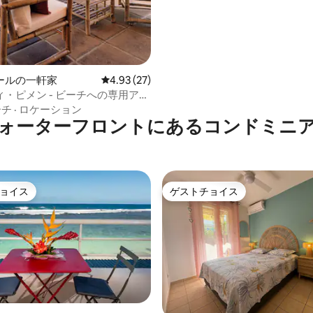
ールの一軒家
レビュー27件、5つ星中4.93つ星の平均評価
4.93 (27)
・ピメン - ビーチへの専用アク
ーチ
·
ロケーション
ォーターフロントにあるコンドミニ
ョイス
ゲストチョイス
ョイス
ゲストチョイス