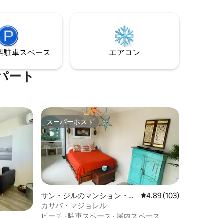
ンの海辺
心部、サン・ジルの港の近くにありま
しのご家族
す。ゲートは自動化されており、駐車場
さをお楽
があります。プール：深さはありませ
ン島で最
ん。 手入れの行き届いたゲストの方にお
セスも便
すすめです。 ヴィラはGDFの5つ星を獲得
⁠車ス⁠ペ⁠ー⁠ス
エアコン
しました
パート
スーパーホスト
スーパーホスト
サン・ジルのマンション・ア
レビュー103件、5つ星
4.89 (103)
パート
カサバ・マジョレル
ビーチ
·
駐車スペース
·
屋内スペース