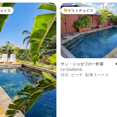
ョイス
ゲストチョイス
ョイス
大好評のゲストチョイスです。
中4.81つ星の平均評価
サン・ジョゼフの一軒家
Le Gadiamb
河川
·
ビーチ
·
駐車スペース