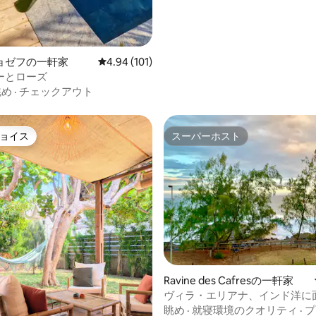
ョゼフの一軒家
レビュー101件、5つ星中4.94つ星の平均評価
4.94 (101)
ーとローズ
眺め
·
チェックアウト
ョイス
スーパーホスト
ョイス
スーパーホスト
中5.0つ星の平均評価
Ravine des Cafresの一軒家
ヴィラ・エリアナ、インド洋に
ィラ
眺め
·
就寝環境のクオリティ
·
プ