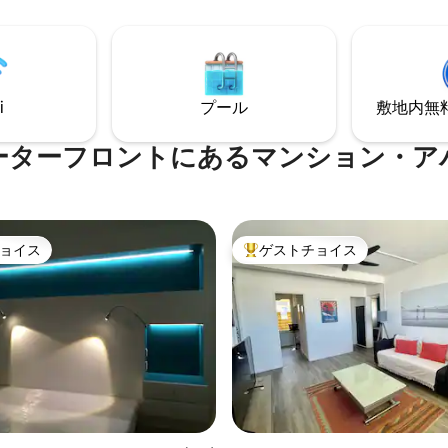
ゴルフスタイル）があります。
ましょう。サン・ジル・レ・バ
ビーチやホットスポット（ブー
リゾートで5つ星の滞在をお探
ノー、ロッシュノワール、レブ
連れに最適です。モダンな快適
、レストラン、ショップ、ナイ
しみください。また、レユニオ
まで数分。大きなプライベート
も日当たりの良い海岸へのアク
i
プール
敷地内無料駐
利です。
ーターフロントにあるマンション・ア
ョイス
ゲストチョイス
ョイス
大好評のゲストチョイスです。