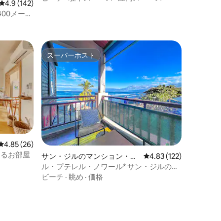
レビュー142件、5つ星中4.9つ星の平均評価
4.9 (142)
00メート
スーパーホスト
スーパーホスト
レビュー26件、5つ星中4.85つ星の平均評価
4.85 (26)
水辺にあるお部屋
サン・ジルのマンション・ア
レビュー122件、5つ星
4.83 (122)
パート
ル・プテレル・ノワール* サン・ジルのビ
ーチフロントアパートメント
ビーチ
·
眺め
·
価格