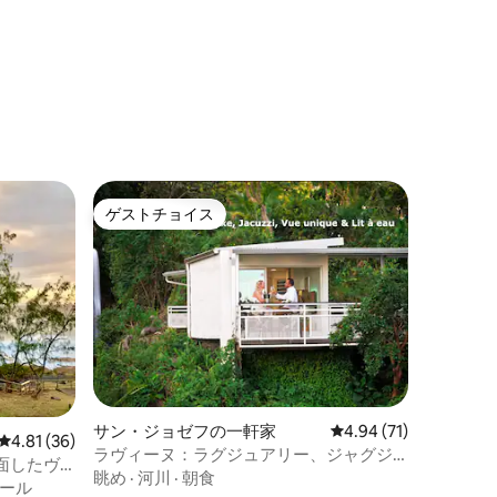
ゲストチョイス
ゲストチョイス
サン・ジョゼフの一軒家
レビュー71件、5つ星
4.94 (71)
レビュー36件、5つ星中4.81つ星の平均評価
4.81 (36)
ラヴィーヌ：ラグジュアリー、ジャグジ
面したヴ
ー、ユニークな景色、ウォーターベッド
眺め
·
河川
·
朝食
ール