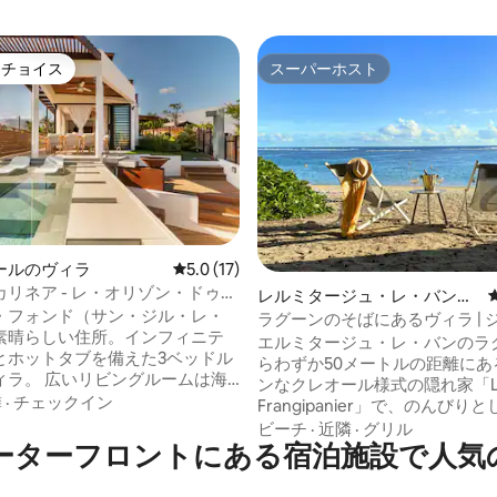
トチョイス
スーパーホスト
ゲストチョイスです。
スーパーホスト
ールのヴィラ
レビュー17件、5つ星中5.0つ星の平均評価
5.0 (17)
リネア - レ・オリゾン・ドゥ・
中4.88つ星の平均評価
レルミタージュ・レ・バンの
フォン
・フォンド（サン・ジル・レ・
一軒家
ラグーンのそばにあるヴィラ | 
素晴らしい住所。インフィニテ
とパドルボード
エルミタージュ・レ・バンのラ
とホットタブを備えた3ベッドル
らわずか50メートルの距離にあ
ィラ。 広いリビングルームは海
ンなクレオール様式の隠れ家「L
まれています。屋内外のリビン
隣
·
チェックイン
Frangipanier」で、のんびり
設備の整った屋外キッチン、サ
きをお過ごしください。この3
ビーチ
·
近隣
·
グリル
ンジ、屋根付きテラス、ファイ
ーターフロントにある宿泊施設で人気
屋は、7名様が快適に宿泊可能
ト、天然石の屋外シャワー、ト
ジャグジーとバーベキューグリ
ガーデン、夜間照明付きのソフ
った専用の庭園オアシスでリラ