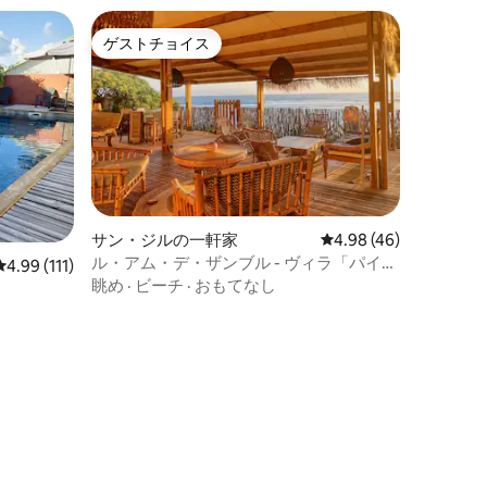
ゲストチョイス
ゲストチョイス
サン・ジルの一軒家
レビュー46件、5つ星
4.98 (46)
ル・アム・デ・ザンブル - ヴィラ「パイ
レビュー111件、5つ星中4.99つ星の平均評価
4.99 (111)
ユ・アン・キュー」
眺め
·
ビーチ
·
おもてなし