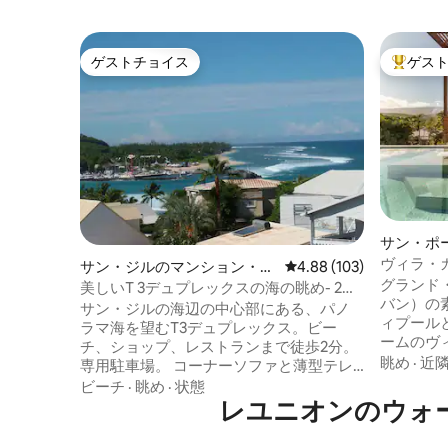
ゲストチョイス
ゲス
ゲストチョイス
大好評の
サン・ポ
ヴィラ・カ
サン・ジルのマンション・ア
レビュー103件、5つ星
4.88 (103)
グラン・
グランド
パート
美しいT 3デュプレックスの海の眺め- 2ベ
バン）の
ッドルーム
サン・ジルの海辺の中心部にある、パノ
ィプール
ラマ海を望むT3デュプレックス。ビー
ームのヴ
チ、ショップ、レストランまで徒歩2分。
と山に囲
眺め
·
近
専用駐車場。 コーナーソファと薄型テレ
グには、
ビを備えたリビング✅ルーム ソファとダ
ビーチ
·
眺め
·
状態
マーラウ
イニングエリアを備えた✅美しいテラスか
レユニオンのウォ
ヤーピッ
らは海が見えます クイーンサイズベッド
ロピカル
（160cm）、収納、オーシャンビューを