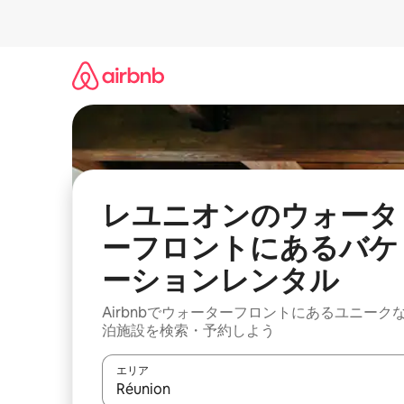
コ
ン
テ
ン
ツ
に
ス
キ
ッ
プ
レユニオンのウォータ
ーフロントにあるバケ
ーションレンタル
Airbnbでウォーターフロントにあるユニーク
泊施設を検索・予約しよう
エリア
検索結果が表示されたら、上下の矢印キーを使っ