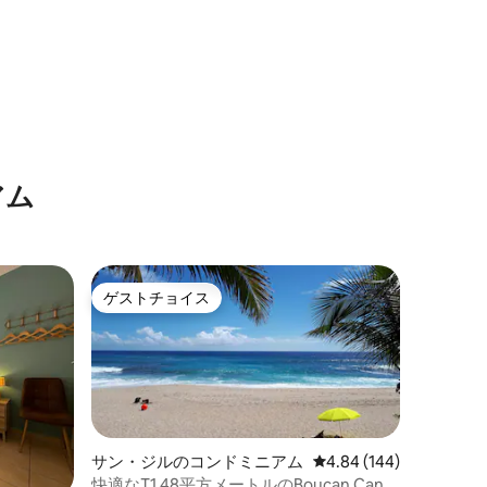
アム
ゲストチョイス
ゲストチョイス
サン・ジルのコンドミニアム
レビュー144件、5つ星
4.84 (144)
快適なT1 48平方メートルのBoucan Canot