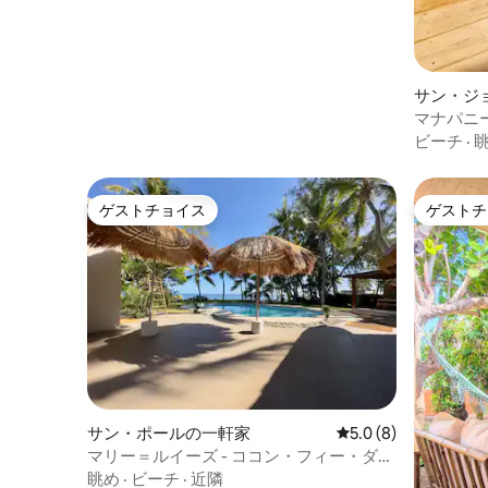
サン・ジ
マナパニ
ビーチ
·
ゲストチョイス
ゲストチ
ゲストチョイス
ゲストチ
サン・ポールの一軒家
レビュー8件、5つ星
5.0 (8)
マリー＝ルイーズ - ココン・フィー・ダ
ン・ラグーン - ブーカン
眺め
·
ビーチ
·
近隣