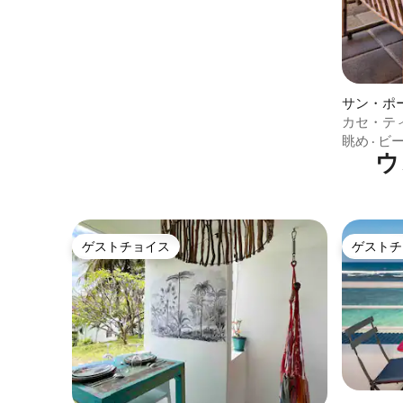
サン・ポ
カセ・ティ
セス
眺め
·
ビ
ウ
ゲストチョイス
ゲストチ
ゲストチョイス
ゲストチ