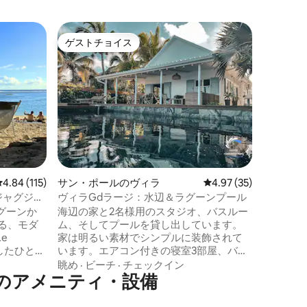
レタン・
ゲストチョイス
ゲスト
ゲストチョイス
ゲスト
パート
「The 
ハウス
THE R
ントハウス シャンパン1本無料🎁*
上のご滞在で） スイート 1 
• ジャグ
景色 • ビーチま
ビーチ
·
うこそ。
ウスは、
プライベ
新築の宿
レビュー115件、5つ星中4.84つ星の平均評価
4.84 (115)
サン・ポールのヴィラ
レビュー35件、5つ星
4.97 (35)
快適さ、
マを兼ね
ジャグジー
ヴィラGdラージ：水辺＆ラグーンプール
グーンか
海辺の家と2名様用のスタジオ、バスルー
る、モダ
ム、そしてプールを貸し出しています。
e
家は明るい素材でシンプルに装飾されて
としたひとと
います。エアコン付きの寝室3部屋、バス
寝室のお部
ルーム1部屋、エアコン付きのリビングル
眺め
·
ビーチ
·
チェックイン
のアメニティ・設備
です。高級
ーム、設備の整ったキッチン。ビーチへ
ルが備わ
はゲートから直接アクセスできます。エ
ックスし
ルミタージュの中心部、サン・ジルの中