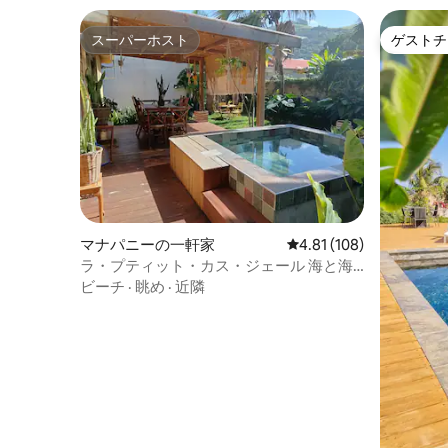
スーパーホスト
ゲストチ
スーパーホスト
ゲストチ
マナパニーの一軒家
レビュー108件、5つ星
4.81 (108)
ラ・プティット・カス・ジェール 海と海
の眺めまで徒歩3分
ビーチ
·
眺め
·
近隣