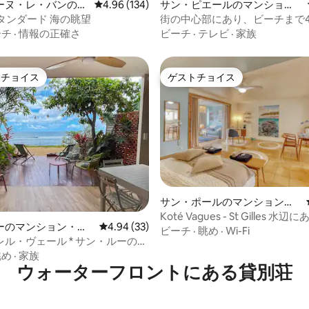
中4.9つ星の平均評価
ーヌ・レ・バンのマ
レビュー134件、5つ星中4.96つ星の平均評価
4.96 (134)
サン・ピエールのマンショ
・アパート
ン・アパート
大型T2スタンダード 海の眺望
街の中心部にあり、ビーチまで4
ル
ーチ
·
情報の正確さ
ビーチ
·
テレビ
·
家族
トチョイス
ゲストチョイス
ゲストチョイスです。
ゲストチョイス
中5.0つ星の平均評価
サン・ポールのマンション・
アパート
Koté Vagues - St Gilles 
ーのマンション・ア
レビュー33件、5つ星中4.94つ星の平均評価
4.94 (33)
ビーチ
·
眺め
·
Wi-Fi
ル・ヴェール * サン・ルーのビ
るアパート
眺め
·
家族
ウォーターフロントにある貸別荘