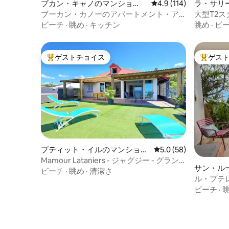
ブカン・キャノのマンショ
レビュー114件、5つ星
4.9 (114)
ラ・サリ
ン・アパート
ンション
ブーカン・カノーのアパートメント・ア
パリ
ビーチ
·
眺め
·
キッチン
眺め
·
ビ
ゲストチョイス
ゲス
大好評のゲストチョイスです。
大好評の
プティット・イルのマンショ
レビュー58件、5つ星
5.0 (58)
ン・アパート
Mamour Lataniers - ジャグジー - グラン
サン・ル
ド・アンス
ビーチ
·
眺め
·
清潔さ
パート
ル・プテレ
ーチにあ
ビーチ
·