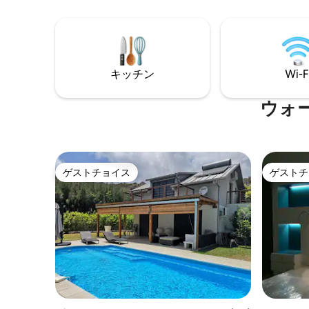
ト芝生（
備えた✅2つのエアコン付きベッドルーム
西海岸の
設備の整った✅キッチン（コンロ、オーブ
カンキャ
ン、電子レンジ、冷凍庫、洗濯機、食器
リザン）
洗い機、コーヒーメーカー、ネスプレッ
トライフ
ソ…） シャワー付きバス✅ルーム（ヘアド
キッチン
Wi-F
ライヤー） 独立した✅トイレ
ウォ
ゲストチョイス
ゲストチ
ゲストチョイス
ゲストチ