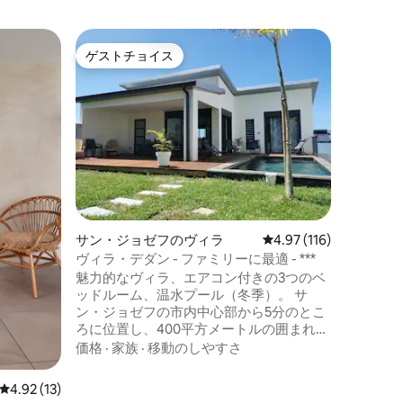
サン・ピ
ゲストチョイス
ゲスト
ゲストチョイス
ゲスト
島の南の
ダイス
グランド
ラダイス
さい。息
とプライ
い。室内
家族
·
価
グルーム
適さを得られます。
ルーム）
全にプラ
サン・ジョゼフのヴィラ
レビュー116件、5つ星
4.97 (116)
ピエール
すが、南
ヴィラ・デダン - ファミリーに最適 - ***
パニー、
魅力的なヴィラ、エアコン付きの3つのベ
です。静
ッドルーム、温水プール（冬季）。 サ
ン・ジョゼフの市内中心部から5分のとこ
ろに位置し、400平方メートルの囲まれた
敷地内にあるこのヴィラは、6名様用に設
価格
·
家族
·
移動のしやすさ
計されており、家族や友人と一緒にサウ
ヴァージュ・サッドを探索するのに理想
レビュー13件、5つ星中4.92つ星の平均評価
4.92 (13)
的なロケーションです。 設備が整ってい