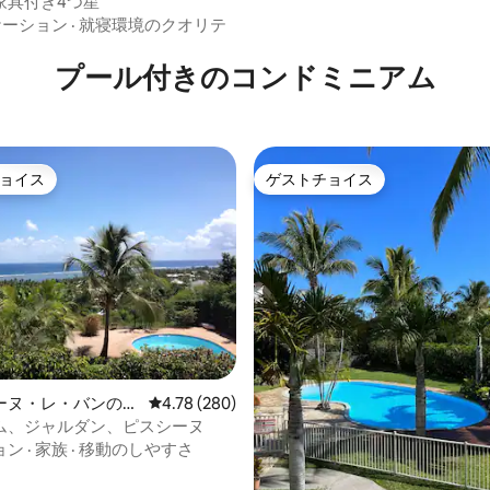
家具付き4つ星
中4.94つ星の平均評価
ケーション
·
就寝環境のクオリテ
プール付きのコンドミニアム
ョイス
ゲストチョイス
ョイス
ゲストチョイス
中4.92つ星の平均評価
ーヌ・レ・バンのコ
レビュー280件、5つ星中4.78つ星の平均評価
4.78 (280)
アム
ム、ジャルダン、ピスシーヌ
ョン
·
家族
·
移動のしやすさ