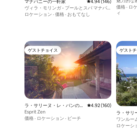
魅力的な
マナパニーの一軒家
レビュー146件、5つ星
4.94 (146)
価格
·
ロ
ヴィラ・モリンガ - プールとスパ マナパ
ィ
ニー・レ・バン
ロケーション
·
価格
·
おもてなし
ゲストチョイス
ゲストチ
ゲストチョイス
ゲストチ
ラ・サリーヌ・レ・バンのコ
レビュー160件、5つ星
4.92 (160)
ンドミニアム
Esprit Zen
ラ・サリ
価格
·
ロケーション
·
ビーチ
ンドミニ
ワンルー
ロケーシ