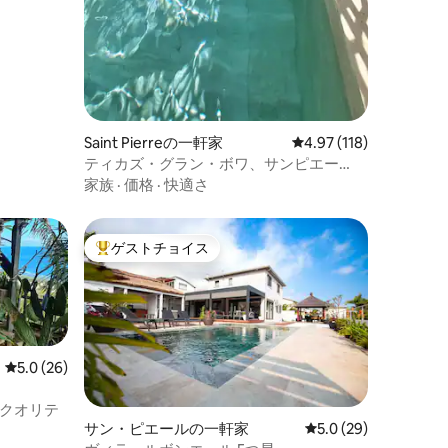
Saint Pierreの一軒家
レビュー118件、5つ星
4.97 (118)
ティカズ・グラン・ボワ、サンピエー
ル、レユニオン島
家族
·
価格
·
快適さ
ゲストチョイス
大好評のゲストチョイスです。
レビュー26件、5つ星中5.0つ星の平均評価
5.0 (26)
クオリテ
サン・ピエールの一軒家
レビュー29件、5つ星
5.0 (29)