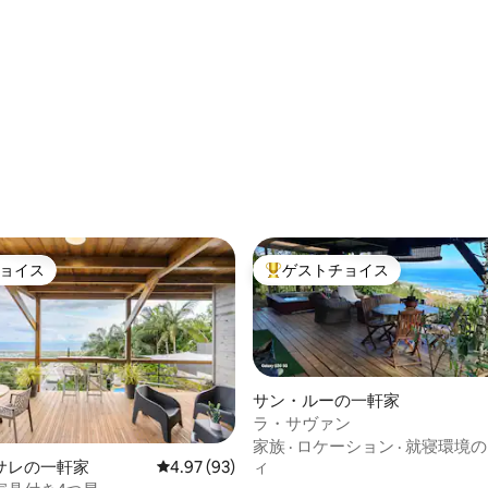
ョイス
ゲストチョイス
ョイス
大好評のゲストチョイスです。
サン・ルーの一軒家
ラ・サヴァン
家族
·
ロケーション
·
就寝環境の
ィ
サレの一軒家
レビュー93件、5つ星中4.97つ星の平均評価
4.97 (93)