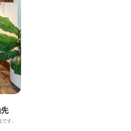
泊先
先です。