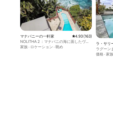
マナパニーの一軒家
レビュー163件、5つ星
4.93 (163)
NOLITHA 2 ：マナパニの海に面したヴィ
ラ・サリ
ラ
家族
·
ロケーション
·
眺め
軒家
ラグーン
価格
·
家