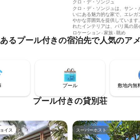
クロ・デ・ソンジュ
ゴルフスタイル）があります。
クロ・デ・ソンジュは、サン・
ビーチやホットスポット（ブー
いにある魅力的な家で、エレガ
ノー、ロッシュノワール、レブ
やかな雰囲気を提供しています。
、レストラン、ショップ、ナイ
れたインテリアは、バリ風の居
まで数分。大きなプライベート
さとクレオール文化の本物らし
ロケーション
·
家族
·
眺め
あるプール付きの宿泊先で人気のア
させ、他では味わえないリラッ
をお届けします。 プール、トロ
ーデン、リラックスできるテラ
とした空間が、プライバシーを
がらリフレッシュできる理想的
を作り出します。 快適さ、プラ
ー、日常からの脱却を求める方
に考え抜かれた、エレガントで
i
プール
敷地内無料駐
ある空間です。
プール付きの貸別荘
ョイス
スーパーホスト
ョイス
スーパーホスト