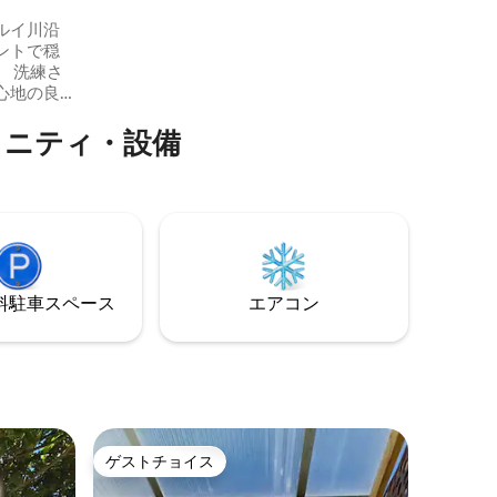
ます（食器洗い機、乾燥機、洗濯機、バ
ルイ川沿
ーベキュー、ワインセラー、屋外用の遊
ントで穏
具、テレビ、ベビーベッド、ハイチェア
 洗練さ
などを備えた3つのベッドルーム）。 *パ
心地の良
ーティーは許可されていません。
さを融合
メニティ・設備
クス体験
ピカルガ
ス、広々
確保しな
な隠れ家
イバシ
々のため
温かみの
⁠車ス⁠ペ⁠ー⁠ス
エアコン
ゲストチョイス
ゲストチョイス