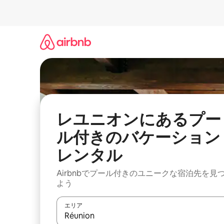
コ
ン
テ
ン
ツ
に
ス
キ
ッ
プ
レユニオンにあるプー
ル付きのバケーション
レンタル
Airbnbでプール付きのユニークな宿泊先を見
よう
エリア
検索結果が表示されたら、上下の矢印キーを使っ