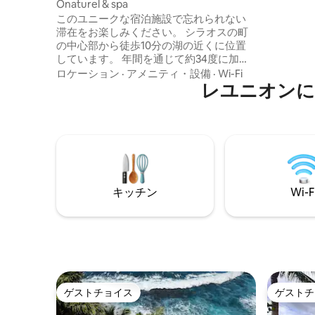
Onaturel & spa
ト芝生（
このユニークな宿泊施設で忘れられない
西海岸の
滞在をお楽しみください。 シラオスの町
カンキャ
の中心部から徒歩10分の湖の近くに位置
リザン）
しています。 年間を通じて約34度に加熱
トライフ
されたプライベートリラクゼーションプ
ロケーション
·
アメニティ・設備
·
Wi-Fi
ール。（ジャグジーなし）。 2名様まで宿
レユニオンに
泊可能です。 歩き回る赤ちゃんには適し
ていません。 Wi-Fiはありません。 動物は
禁止です。 招待客やパーティーは禁止さ
れています。 バーベキューは禁止です。
チェックインは午後3時から、チェックア
ウトは午前10時までです。 到着時間は柔
軟ですが、出発時間は厳格に午前10時で
キッチン
Wi-F
す。 お会いできるのを楽しみにしていま
す :) ギト
ゲストチョイス
ゲストチ
ゲストチョイス
ゲストチ