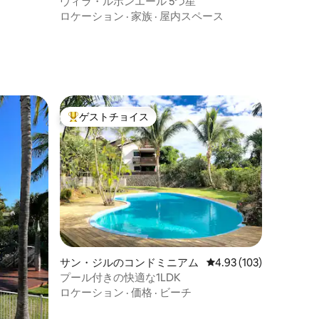
ヴィラ・ルボンエール 5つ星
ロケーション
·
家族
·
屋内スペース
ゲストチョイス
大好評のゲストチョイスです。
サン・ジルのコンドミニアム
レビュー103件、5つ星
4.93 (103)
プール付きの快適な1LDK
ロケーション
·
価格
·
ビーチ