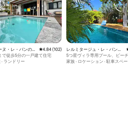
中4.93つ星の平均評価
ーヌ・レ・バンの一
レビュー102件、5つ星中4.84つ星の平均評価
4.84 (102)
レルミタージュ・レ・バンの
一軒家
まで徒歩5分の一戸建て住宅
5つ星ヴィラ専用プール、ビー
ル、バリアフリー
族
·
ランドリー
家族
·
ロケーション
·
駐車スペー