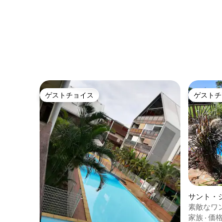
ゲストチョイス
ゲストチ
ゲストチョイス
ゲストチ
サント・
ミニアム
素敵なワ
ル、ジャ
家族
·
価