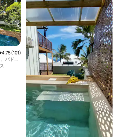
レビュー101件、5つ星中4.75つ星の平均評価
4.75 (101)
チ、パド
ス