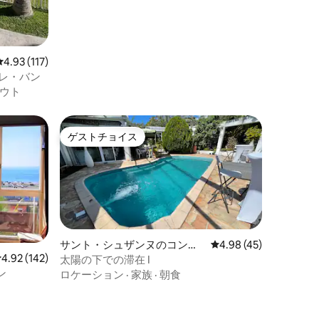
レビュー117件、5つ星中4.93つ星の平均評価
4.93 (117)
・ジル・レ・バン
ウト
ゲストチョイス
ゲストチョイス
サント・シュザンヌのコンド
レビュー45件、5つ星
4.98 (45)
ミニアム
レビュー142件、5つ星中4.92つ星の平均評価
4.92 (142)
太陽の下での滞在 I
ン
ロケーション
·
家族
·
朝食