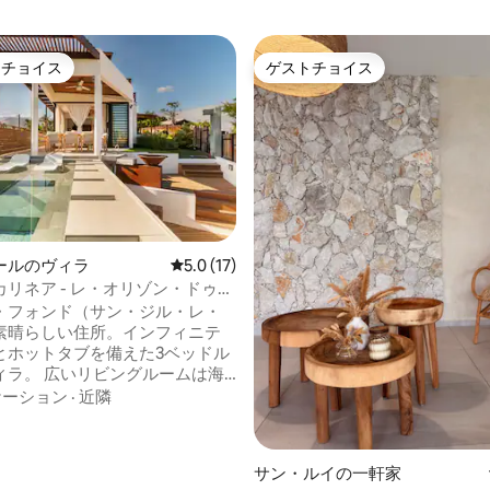
トチョイス
ゲストチョイス
ゲストチョイスです。
ゲストチョイス
ールのヴィラ
レビュー17件、5つ星中5.0つ星の平均評価
5.0 (17)
リネア - レ・オリゾン・ドゥ・
フォン
・フォンド（サン・ジル・レ・
素晴らしい住所。インフィニテ
とホットタブを備えた3ベッドル
ィラ。 広いリビングルームは海
まれています。屋内外のリビン
ケーション
·
近隣
設備の整った屋外キッチン、サ
ンジ、屋根付きテラス、ファイ
ト、天然石の屋外シャワー、ト
4.94つ星の平均評価
サン・ルイの一軒家
ガーデン、夜間照明付きのソフ