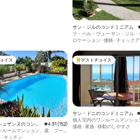
サン・ジルのコンドミニアム
ラ・ベル・ヴュー サン
ロケーション
·
価格
·
チェックア
ョイス
ゲストチョイス
ョイス
大好評のゲストチョイスです。
サン・ドニのコンドミニアム
個人宅内のワンルームマンショ
シュザンヌのコンド
レビュー152件、5つ星中4.91つ星の平均評価
4.91 (152)
価格
·
家族
·
移動のしやすさ
ンルームマンション、庭、プー
グジー
格
·
キッチン